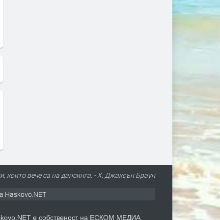
, които вече са на дансинга. - Х. Джаксън Браун
а Haskovo.NET
kovo.NET е собственост на ЕСКОМ МЕДИА