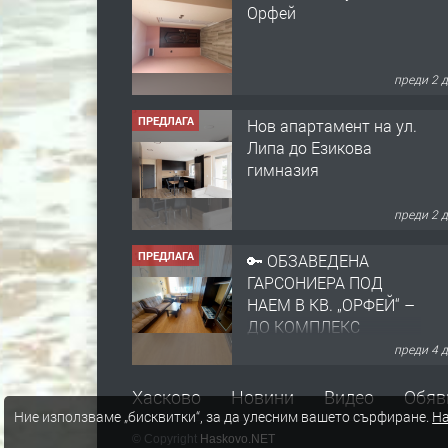
Орфей
преди 2 
ПРЕДЛАГА
Нов апартамент на ул.
Липа до Езикова
гимназия
преди 2 
ПРЕДЛАГА
🔑 ОБЗАВЕДЕНА
ГАРСОНИЕРА ПОД
НАЕМ В КВ. „ОРФЕЙ“ –
ДО КОМПЛЕКС
„ВЕСПРЕМ“, ГР.
преди 4 
ХАСКОВО
ПРЕДЛАГА
НАПЪЛНО ОБЗАВЕДЕН
Хасково
Новини
Видео
Обяв
И ОБОРУДВАН
Ние използваме „бисквитки“, за да улесним вашето сърфиране.
На
ТРИСТАЕН
© Copyright
Haskovo.NET