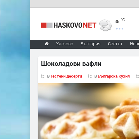
°C
35
Хасково
България
Светът
Нов
Шоколадови вафли
В
Тестени десерти
В
Българска Кухня