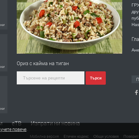
ГРУ
дру
пуб
Has
дни
Гл
Ане
Ориз с кайма на тиган
дни
Търси
П
дни
и
еТВ
Изпрати ни новина
учете повече
.
Мобилна версия
Етичен кодекс
Общи условия
Поверит