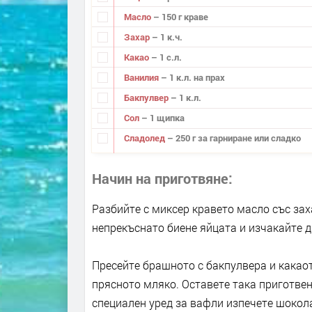
Масло
– 150 г краве
Захар
– 1 к.ч.
Какао
– 1 с.л.
Ванилия
– 1 к.л. на прах
Бакпулвер
– 1 к.л.
Сол
– 1 щипка
Сладолед
– 250 г за гарниране или сладко
Начин на приготвяне
Разбийте с миксер кравето масло със зах
непрекъснато биене яйцата и изчакайте д
Пресейте брашното с бакпулвера и какаот
прясното мляко. Оставете така приготвен
специален уред за вафли изпечете шокола