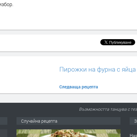
избор.
Пирожки на фурна с яйца
Следваща рецепта
Възможността танцува с тези
Случайна рецепта
З
Has