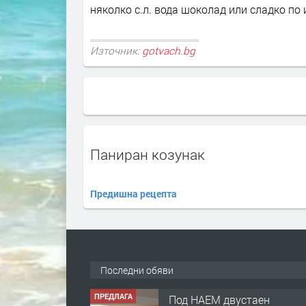
няколко с.л. вода шоколад или сладко по 
Източник:
gotvach.bg
Паниран козунак
Предишна рецепта
Последни обяви
ПРЕДЛАГА
Под НАЕМ двустаен