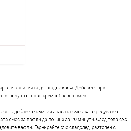
арта и ванилията до гладък крем. Добавете при
а се получи отново кремообразна смес.
о и го добавете към останалата смес, като редувате с
ата смес за вафли да почине за 20 минути. След това със
довите вафли. Гарнирайте със сладолед, разтопен с