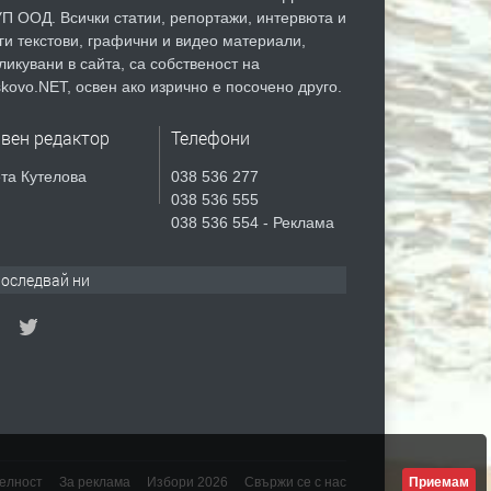
П ООД. Всички статии, репортажи, интервюта и
ги текстови, графични и видео материали,
ликувани в сайта, са собственост на
kovo.NET, освен ако изрично е посочено друго.
авен редактор
Телефони
та Кутелова
038 536 277
038 536 555
038 536 554 - Реклама
оследвай ни
Приемам
елност
За реклама
Избори 2026
Свържи се с нас