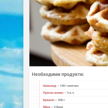
Необходими продукти
Шоколад
– 100 г млечен
Прясно мляко
– 3 к.ч.
Брашно
– 200 г
Яйца
– 3 броя