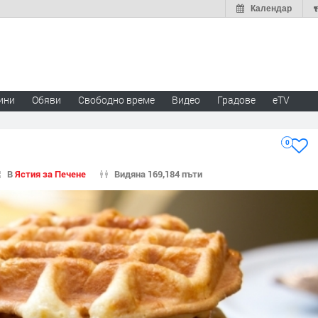
Календар
ини
Обяви
Свободно време
Видео
Градове
eTV
0
В
Ястия за Печене
Видяна 169,184 пъти