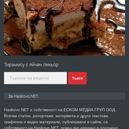
ПРЕДЛАГА
Под НАЕМ двустаен Орфей
преди 3 дни
ПРЕДЛАГА
Нов апартамент на ул. Липа до
Езикова гимназия
Тирамису с яйчен ликьор
преди 3 дни
Търси
ПРЕДЛАГА
🔑 ОБЗАВЕДЕНА ГАРСОНИЕРА ПОД
За Haskovo.NET
НАЕМ В КВ. „ОРФЕЙ“ – ДО
КОМПЛЕКС „ВЕСПРЕМ“, ГР. ХАСКОВО
Haskovo.NET е собственост на ЕСКОМ МЕДИА ГРУП ООД.
Всички статии, репортажи, интервюта и други текстови,
преди 4 дни
графични и видео материали, публикувани в сайта, са
собственост на Haskovo.NET, освен ако изрично е посочено
ПРЕДЛАГА