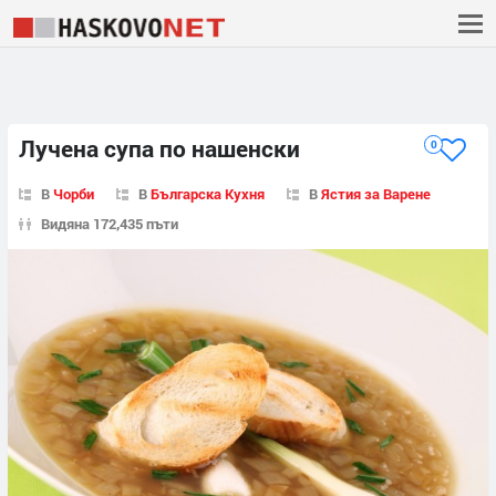
Лучена супа по нашенски
0
В
Чорби
В
Българска Кухня
В
Ястия за Варене
Видяна 172,435 пъти