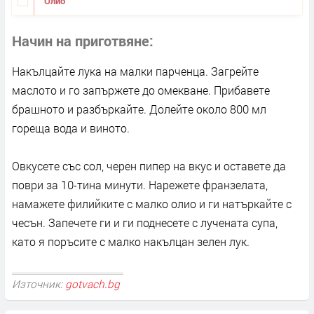
Олио
Начин на приготвяне
Накълцайте лука на малки парченца. Загрейте
маслото и го запържете до омекване. Прибавете
брашното и разбъркайте. Долейте около 800 мл
гореща вода и виното.
Овкусете със сол, черен пипер на вкус и оставете да
поври за 10-тина минути. Нарежете франзелата,
намажете филийките с малко олио и ги натъркайте с
чесън. Запечете ги и ги поднесете с лучената супа,
като я поръсите с малко накълцан зелен лук.
Източник:
gotvach.bg