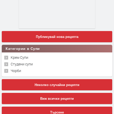
Публикувай нова рецепта
Категории в Супи
Крем Супи
Студени супи
Чорби
Няколко случайни рецепти
Виж всички рецепти
Търсене