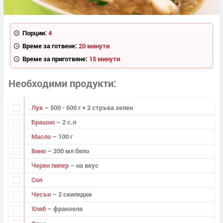
Порции:
4
Време за готвене:
20 минути
Време за приготвяне:
15 минути
Необходими продукти
Лук
– 500 - 600 г + 2 стръка зелен
Брашно
– 2 с.л
Масло
– 100 г
Вино
– 200 мл бяло
Черен пипер
– на вкус
Сол
Чесън
– 2 скилидки
Хляб
– франзела