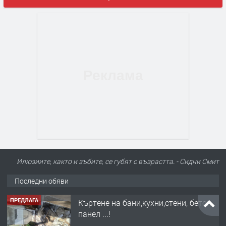
Илюзиите, както и зъбите, се губят с възрастта. - Сидни Смит
Последни обяви
ПРЕДЛАГА
Къртене на бани,кухни,стени, бетон,
панел ...!