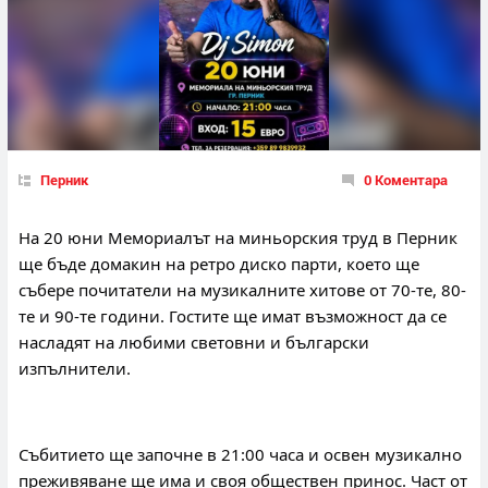
Перник
0 Коментара
На 20 юни Мемориалът на миньорския труд в Перник 
ще бъде домакин на ретро диско парти, което ще 
събере почитатели на музикалните хитове от 70-те, 80-
те и 90-те години. Гостите ще имат възможност да се 
насладят на любими световни и български 
изпълнители.
Събитието ще започне в 21:00 часа и освен музикално 
преживяване ще има и своя обществен принос. Част от 