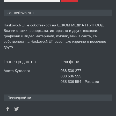
ПРЕДЛАГА
ПРОСТОРЕН ТРИСТАЕН
За Haskovo.NET
АПАРТАМЕНТ В НОВА СГРАДА КВ.
КУБА
Haskovo.NET е собственост на ЕСКОМ МЕДИА ГРУП ООД.
Всички статии, репортажи, интервюта и други текстови,
преди 5 дни
графични и видео материали, публикувани в сайта, са
собственост на Haskovo.NET, освен ако изрично е посочено
ПРЕДЛАГА
Продавам парцел в гр. Хасково кв.
друго.
Хисаря до ток, вода,канализация,
асфалт 0889 537 426
Главен редактор
Телефони
преди 5 дни
Анета Кутелова
038 536 277
038 536 555
ПРЕДЛАГА
СГЛОБЯВАНЕ НА МЕБЕЛИ.
038 536 554 - Реклама
Последвай ни
преди 5 дни
ПРЕДЛАГА
№4119 Едностаен обзаведен