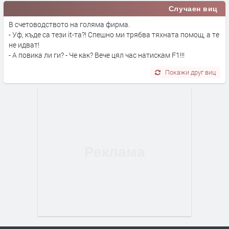
Случаен виц
В счетоводството на голяма фирма.
- Уф, къде са тези it-та?! Спешно ми трябва тяхната помощ, а те
не идват!
- А повика ли ги? - Че как? Вече цял час натискам F1!!!
Покажи друг виц