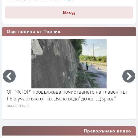
Вход
Още новини от Перник
ОП "ФЛОР" продължава почистването на главен път
О
I-6 в участъка от кв. „Бела вода“ до кв. „Църква“
п
с
преди 3 дни
п
Препоръчано видео