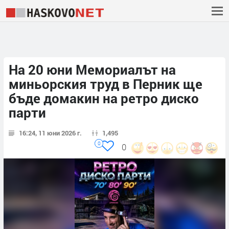
На 20 юни Мемориалът на
миньорския труд в Перник ще
бъде домакин на ретро диско
парти
16:24, 11 юни 2026 г.
1,495
0
0