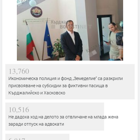
13,760
Икономическа полиция и фонд „Земеделие“ са разкрили
присвояване на субсидии за фиктивни пасища в
Кърджалийско и Хасковско
10,516
Не дадоха ход на делото за отвличане на млада жена
заради отпуск на адвокати