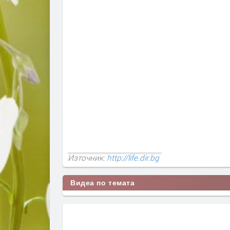
Източник:
http://life.dir.bg
Видеа по темата