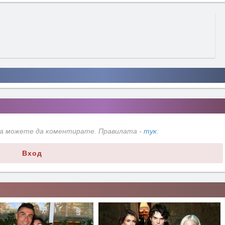
да можете да коментирате. Правилата -
тук
.
Вход