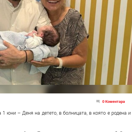
0 Коментара
 1 юни – Деня на детето, в болницата, в която е родена и