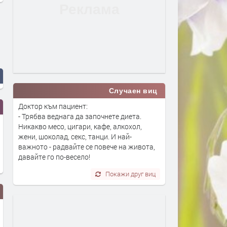
Случаен виц
Доктор към пациент:
- Трябва веднага да започнете диета.
Никакво месо, цигари, кафе, алкохол,
жени, шоколад, секс, танци. И най-
важното - радвайте се повече на живота,
давайте го по-весело!
Покажи друг виц