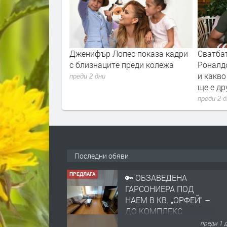
Дженифър Лопес показа кадри
Сватбата на Кристиа
с близнаците преди колежа
Роналдо и Джорджин
и какво знаем дотук, 
преди 2 дни
ще е другата седмиц
преди 2 дни
Последни обяви
ПРЕДЛАГА
НАПЪЛНО ОБЗАВЕДЕН
И ОБОРУДВАН
ТРИСТАЕН
АПАРТАМЕНТ В
ЦЕНТЪРА НА ГР.
преди 1 