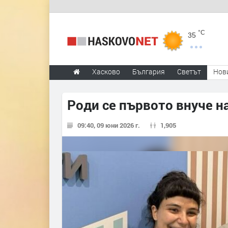
°C
35
Хасково
България
Светът
Нов
Роди се първото внуче н
09:40, 09 юни 2026 г.
1,905