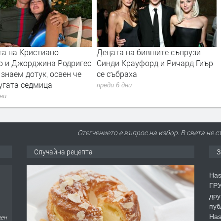
но
Децата на бившите съпрузи
Зендая е кра
а Родригес
Синди Крауфорд и Ричард Гиър
Вижте абстра
освен че
се събраха
рокля на акт
а
преди 6 дни
преди 1 седмица
Отегчението е въпрос на избор. В света не 
Случайна рецепта
З
Has
ГРУ
дру
пуб
Has
ден