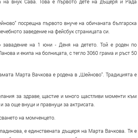
 на внук Сава. Това е първото дете на дъщеря й Рада
ейново“ посрещна първото внуче на обичаната българска
ечебното заведение на фейсбук страницата си.
 завадение на 1 юни - Деня на детето. Той е роден по
анова и екипа на болницата, с тегло 3060 грама и ръст 50
самата Марта Вачкова е родена в „Шейново“. Традицията е
елания за здраве, щастие и много щастливи моменти към
и за още внуци и правнуци за актрисата.
исването на момченцето.
ладинова, е единствената дъщеря на Марта Вачкова. Тя е