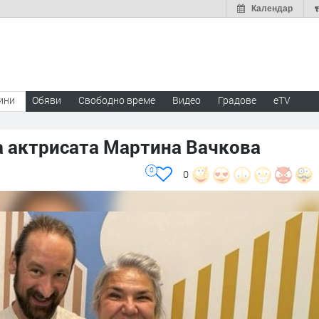
Календар
ини
Обяви
Свободно време
Видео
Градове
eTV
а актрисата Мартина Вачкова
0
0