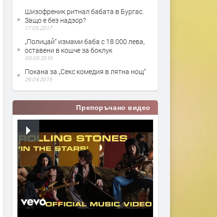
Шизофреник ритнал бабата в Бургас.
Защо е без надзор?
17.05.2017
„Полицай“ измами баба с 18 000 лева,
оставени в кошче за боклук
09.09.2016
Покана за „Секс комедия в лятна нощ“
29.04.2015
Препоръчано видео