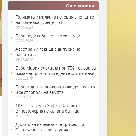
Още новини
Голямата и малката история в конците
на козунака (с рецепта)
02.05.2024
Баба роди собствените си внуци
17.06.2020
Арест за 77-годишна дилърка на
наркотици
06.11.2018
Баба Мария сложила при 759-те лева за
измамниците и последните си стотинки
12.06.2018
Баба седна на опасна люлка до внучето
и се строполи на земята
10.08.2017
103 г. празнува Хафизе Халил от
Винево, черпят с къпана баница
26.07.2017
Дядото на изчезналите три сестри:
Отвлечени за проституция
08.06.2017