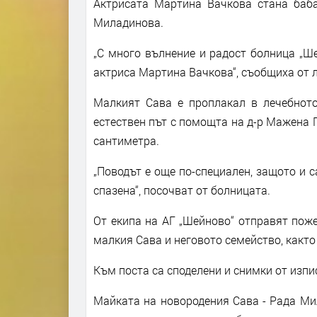
Актрисата Мартина Вачкова стана баба
Миладинова.
„С много вълнение и радост болница „Ш
актриса Мартина Вачкова“, съобщиха от л
Малкият Сава е проплакал в лечебното
естествен път с помощта на д-р Мажена П
сантиметра.
„Поводът е още по-специален, защото и 
спазена“, посочват от болницата.
От екипа на АГ „Шейново“ отправят пож
малкия Сава и неговото семейство, както 
Към поста са споделени и снимки от изп
Майката на новородения Сава - Рада Ми