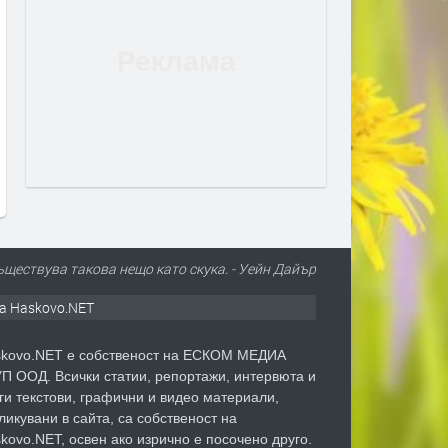
лица на мрака!
Trend report: верижните колани
Trend 
ктната черна
преди 1 седмица
преди 
рисата
съществува такова нещо като скука. - Уейн Дайър
а Haskovo.NET
kovo.NET е собственост на ЕСКОМ МЕДИА
П ООД. Всички статии, репортажи, интервюта и
ги текстови, графични и видео материали,
ликувани в сайта, са собственост на
kovo.NET, освен ако изрично е посочено друго.