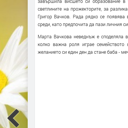
завършила висшето си образование в 
светлините на прожекторите, за разлика
Григор Вачков. Рада рядко се появява 
среди, като предпочита да пази личния 
Марта Вачкова неведнъж е споделяла в
колко важна роля играе семейството 
желанието си един ден да стане баба - ме