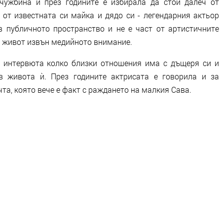
чужбина и през годините е избирала да стои далеч от
 от известната си майка и дядо си - легендарния актьор
в публичното пространство и не е част от артистичните
си живот извън медийното внимание.
 интервюта колко близки отношения има с дъщеря си и
в живота ѝ. През годините актрисата е говорила и за
чта, която вече е факт с раждането на малкия Сава.