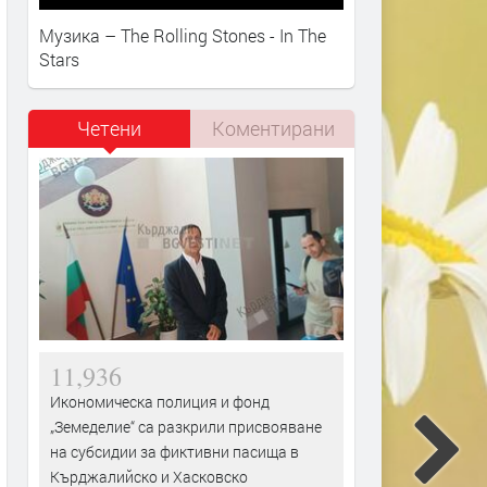
Музика – The Rolling Stones - In The
Stars
Четени
Коментирани
11,936
Икономическа полиция и фонд
„Земеделие“ са разкрили присвояване
на субсидии за фиктивни пасища в
Кърджалийско и Хасковско