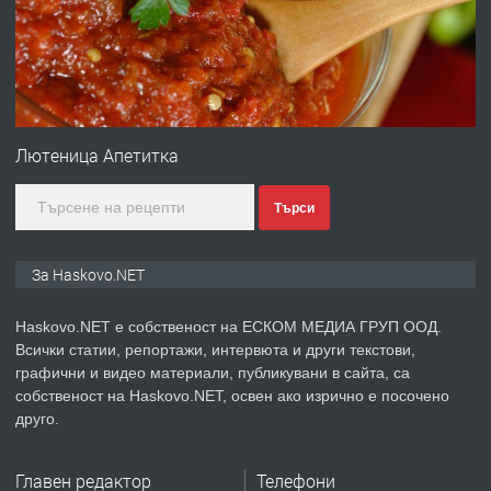
преди 4 дни
ПРЕДЛАГА
№4120 Магазин/Офис под наем в кв.
Любен Каравелов, Хасково-близо до
Лютеница Апетитка
градската градина!
Търси
преди 4 дни
ПРЕДЛАГА
ПРОСТОРЕН ТРИСТАЕН
За Haskovo.NET
АПАРТАМЕНТ В НОВА СГРАДА КВ.
КУБА
Haskovo.NET е собственост на ЕСКОМ МЕДИА ГРУП ООД.
Всички статии, репортажи, интервюта и други текстови,
преди 5 дни
графични и видео материали, публикувани в сайта, са
собственост на Haskovo.NET, освен ако изрично е посочено
ПРЕДЛАГА
Продавам парцел в гр. Хасково кв.
друго.
Хисаря до ток, вода,канализация,
асфалт 0889 537 426
Главен редактор
Телефони