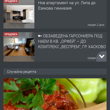
ПРЕДЛАГА
Нов апартамент на ул. Липа до
Езикова гимназия
преди 2 дни
ПРЕДЛАГА
🔑 ОБЗАВЕДЕНА ГАРСОНИЕРА ПОД
НАЕМ В КВ. „ОРФЕЙ“ – ДО
КОМПЛЕКС „ВЕСПРЕМ“, ГР. ХАСКОВО
преди 3 дни
ПРЕДЛАГА
НАПЪЛНО ОБЗАВЕДЕН И
Случайна рецепта
ОБОРУДВАН ТРИСТАЕН
АПАРТАМЕНТ В ЦЕНТЪРА НА ГР.
ХАСКОВО
преди 4 дни
ПРЕДЛАГА
Давам гараж под наем