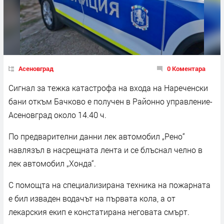
Асеновград
0 Коментара
Сигнал за тежка катастрофа на входа на Нареченски
бани откъм Бачково е получен в Районно управление-
Асеновград около 14.40 ч.
По предварителни данни лек автомобил „Рено“
навлязъл в насрещната лента и се блъснал челно в
лек автомобил „Хонда“.
С помощта на специализирана техника на пожарната
е бил изваден водачът на първата кола, а от
лекарския екип е констатирана неговата смърт.