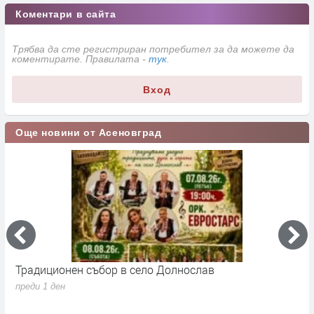
Коментари в сайта
Трябва да сте регистриран потребител за да можете да
коментирате. Правилата -
тук
.
Вход
Още новини от Асеновград
Традиционен събор в село Долнослав
П
преди 1 ден
п