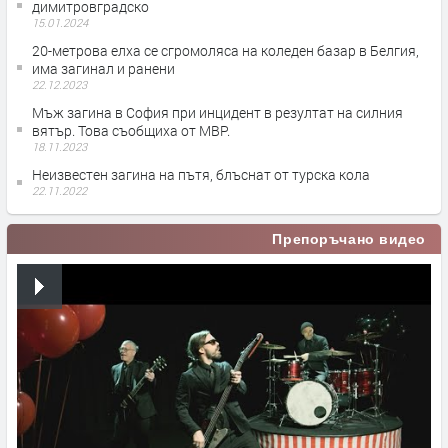
димитровградско
15.01.2024
20-метрова елха се сгромоляса на коледен базар в Белгия,
има загинал и ранени
22.12.2023
Мъж загина в София при инцидент в резултат на силния
вятър. Това съобщиха от МВР.
18.11.2023
Неизвестен загина на пътя, блъснат от турска кола
22.11.2022
Препоръчано видео