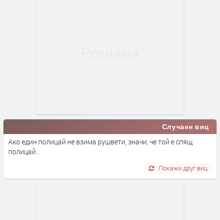
Случаен виц
Ако един полицай не взима рушвети, значи, че той е спящ
полицай..
Покажи друг виц