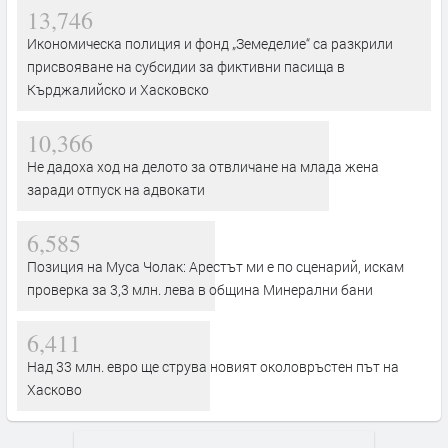
13,746
Икономическа полиция и фонд „Земеделие“ са разкрили
присвояване на субсидии за фиктивни пасища в
Кърджалийско и Хасковско
10,366
Не дадоха ход на делото за отвличане на млада жена
заради отпуск на адвокати
6,585
Позиция на Муса Чолак: Арестът ми е по сценарий, искам
проверка за 3,3 млн. лева в община Минерални бани
6,411
Над 33 млн. евро ще струва новият околовръстен път на
Хасково