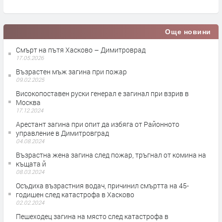
Още новини
Смърт на пътя Хасково – Димитроврад
17.05.2026
Възрастен мъж загина при пожар
09.02.2025
Високопоставен руски генерал е загинал при взрив в
Москва
17.12.2024
Арестант загина при опит да избяга от Районното
управление в Димитровград
04.08.2024
Възрастна жена загина след пожар, тръгнал от комина на
къщата й
08.03.2024
Осъдиха възрастния водач, причинил смъртта на 45-
годишен след катастрофа в Хасково
02.02.2024
Пешеходец загина на място след катастрофа в