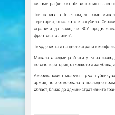
километра (кв. км), обяви техният главн
Той написа в Телеграм, че само минал
територия, отколкото е загубила. Сирски
ограничи да каже, че ВСУ продължава
фронтовата линия“.
Твърденията и на двете страни в конфлик
Миналата седмица Институтът за изследв
повече територия, отколкото е загубила, 
Американският мозъчен тръст публикува
армия, че е отвоювала в последно врем
област, близо до административните гран