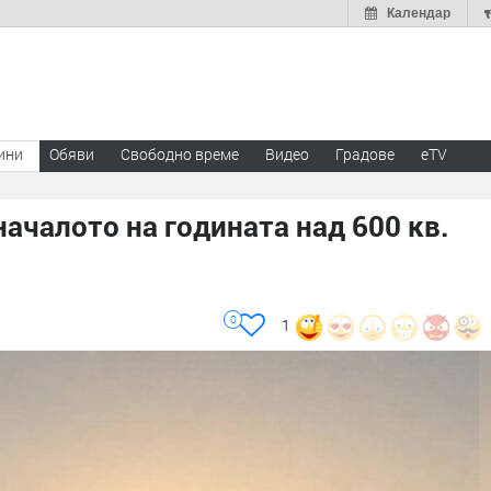
Календар
ини
Обяви
Свободно време
Видео
Градове
eTV
началото на годината над 600 кв.
0
1