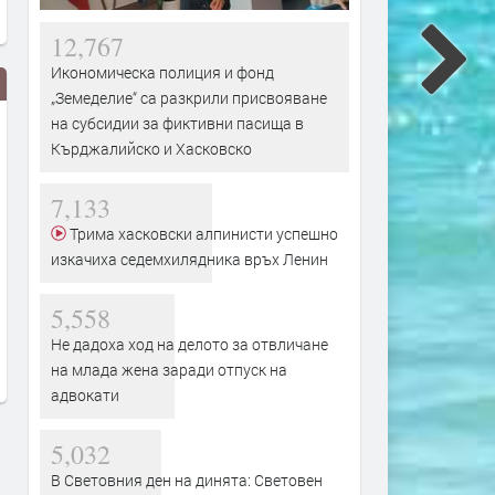
12,767
Икономическа полиция и фонд
„Земеделие“ са разкрили присвояване
на субсидии за фиктивни пасища в
Кърджалийско и Хасковско
7,133
Трима хасковски алпинисти успешно
изкачиха седемхилядника връх Ленин
Дрон с експлозив е открит на
Сеута след трагедията: К
летището в Лайпциг
виновен – Испания, Маро
5,558
трафикантите?
преди 1 ден
Не дадоха ход на делото за отвличане
преди 1 ден
на млада жена заради отпуск на
адвокати
5,032
В Световния ден на динята: Световен