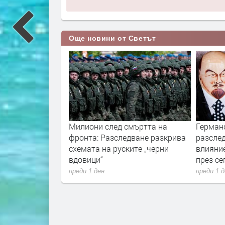
Още новини от Светът
ори с пожарите
Милиони след смъртта на
Герман
нологиите vs.
фронта: Разследване разкрива
разслед
и
схемата на руските „черни
влияни
вдовици“
през с
преди 1 ден
преди 1 