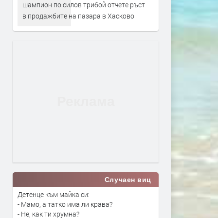
шампион по силов трибой отчете ръст
в продажбите на пазара в Хасково
Случаен виц
Детенце към майка си:
- Мамо, а татко има ли крава?
- Не, как ти хрумна?