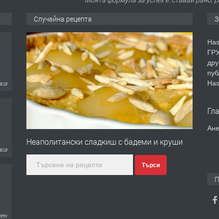
Случайна рецепта
З
Has
ГРУ
дру
пуб
Has
аса
Гл
Ане
Неаполитански сладкиш с бадеми и круши
аса
Търси
П
ден