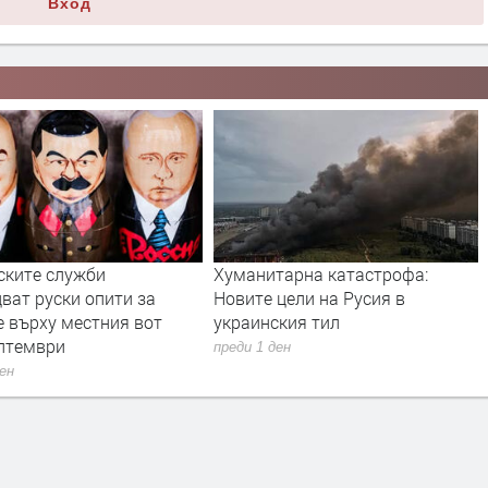
Вход
ските служби
Хуманитарна катастрофа:
ват руски опити за
Новите цели на Русия в
е върху местния вот
украинския тил
ептември
преди 1 ден
ден