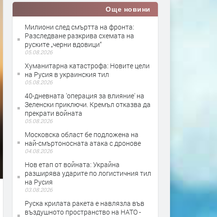
Още новини
Милиони след смъртта на фронта:
Разследване разкрива схемата на
руските „черни вдовици“
05.08.2026
Хуманитарна катастрофа: Новите цели
на Русия в украинския тил
05.08.2026
40-дневната 'операция за влияние' на
Зеленски приключи. Кремъл отказва да
прекрати войната
05.08.2026
Московска област бе подложена на
най-смъртоносната атака с дронове
04.08.2026
Нов етап от войната: Украйна
разширява ударите по логистичния тил
на Русия
03.08.2026
Руска крилата ракета е навлязла във
въздушното пространство на НАТО -