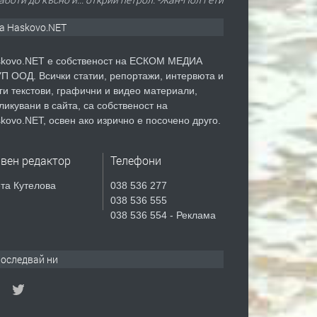
а Haskovo.NET
kovo.NET е собственост на ЕСКОМ МЕДИА
П ООД. Всички статии, репортажи, интервюта и
ги текстови, графични и видео материали,
ликувани в сайта, са собственост на
kovo.NET, освен ако изрично е посочено друго.
авен редактор
Телефони
та Кутелова
038 536 277
038 536 555
038 536 554 - Реклама
оследвай ни