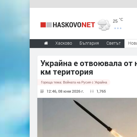
°C
25
Хасково
България
Светът
Нов
Украйна е отвоювала от 
км територия
Гореща тема:
Войната на Русия с Украйна
12:46, 08 юни 2026 г.
1,765