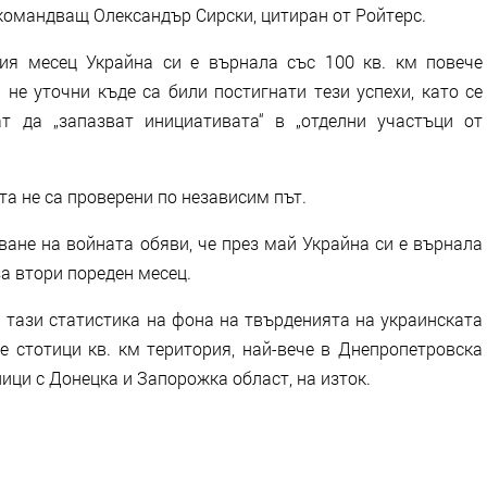
окомандващ Олександър Сирски, цитиран от Ройтерс.
ия месец Украйна си е върнала със 100 кв. км повече
 не уточни къде са били постигнати тези успехи, като се
т да „запазват инициативата“ в „отделни участъци от
та не са проверени по независим път.
ане на войната обяви, че през май Украйна си е върнала
за втори пореден месец.
 тази статистика на фона на твърденията на украинската
е стотици кв. км територия, най-вече в Днепропетровска
ици с Донецка и Запорожка област, на изток.