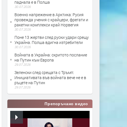
паднала е в Полша
30.07.2026
Военно напрежение в Арктика: Русия
провежда учения с крайцери, фрегати и
ракетни комплекси край Норвегия
30.07.2026
Поне 13 жертви след руски удари срещу
Украйна. Полша вдигна изтребители
30.07.2026
Войната в Украйна: скритото послание
на Путин към Европа
29.07.2026
Зеленски след срещата с Тръмп:
Инициативата във войната вече не е в
ръцете на Путин
29.07.2026
Препоръчано видео