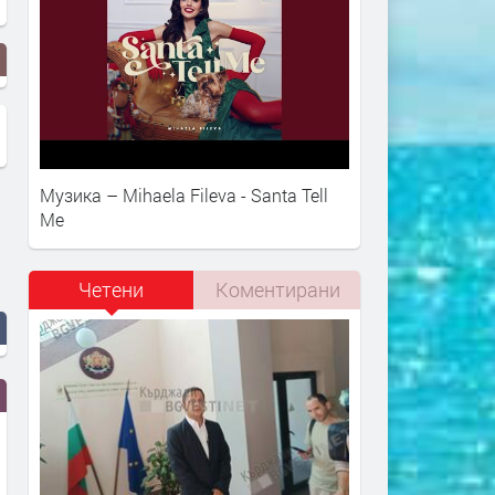
Музика – Mihaela Fileva - Santa Tell
Me
Четени
Коментирани