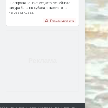
- Разправяше на съседката, че нейната
фигура била по-хубава, отколкото на
неговата крава.
Покажи друг виц
аботи до късно и... открий петрол. -Жан-Пол Гети