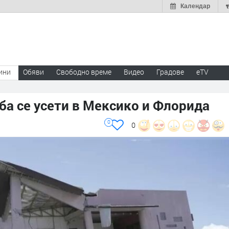
Календар
ини
Обяви
Свободно време
Видео
Градове
eTV
ба се усети в Мексико и Флорида
0
0