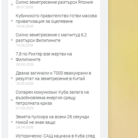
Силно земетресение разтърси Япония
28.07.2026
Кубинското правителство готви масова
приватизация за оцеляване
19.06.2026
Силно земетресение с магнитуд 6,2
разтърси Филипините
15.06.2026
7,8 по Рихтер взе жертви на
Филипините
08.06.2026
Двама загинали и 7000 евакуирани в
резултат на земетресение в Китай
19.05.2026
Соларен комунизъм: Куба залага на
възобновяема енергия срещу
петролната криза
07.05.2026
Земята пулсира на всеки 26 секунди.
Никой не знае защо
29.04.2026
Историческо: САЩ кацнаха в Куба след