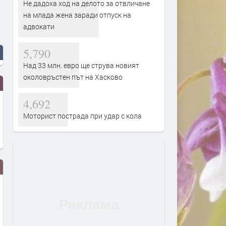
Не дадоха ход на делото за отвличане
на млада жена заради отпуск на
адвокати
5,790
Над 33 млн. евро ще струва новият
околовръстен път на Хасково
4,692
Моторист пострада при удар с кола