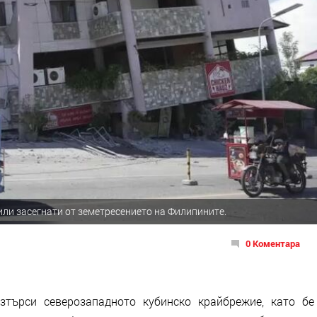
или засегнати от земетресението на Филипините.
0 Коментара
зтърси северозападното кубинско крайбрежие, като бе