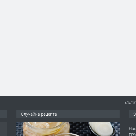
Силат
Случайна рецепта
З
Has
ГРУ