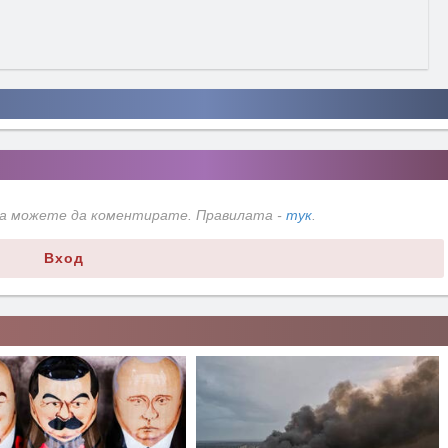
да можете да коментирате. Правилата -
тук
.
Вход