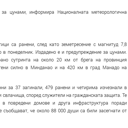
е за цунами, информира Националната метеорологична
ици са ранени, след като земетресение с магнитуд 7,8
 в понеделник. Издадено е и предупреждение за цунами.
рано сутринта на около 20 км от брега на провинция
етени силно в Минданао и на 420 км в град Манадо на
ни за 37 загинали, 479 ранени и четирима изчезнали в
 свлачища, според служители на гражданската защита. Те
т в повредени домове и друга инфраструктура поради
е съобщават, че около 88 000 души са били засегнати от