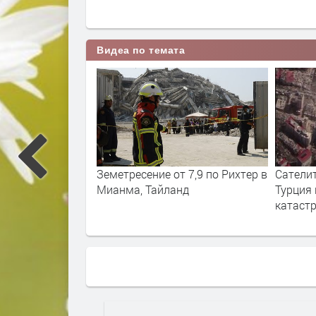
Видеа по темата
т 7,9 по Рихтер в
Сателитни снимки: вижте
Мощно 
нд
Турция преди и след
катастрофата