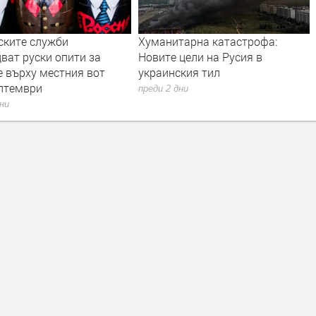
тарна катастрофа:
Дрон с експлозив е открит на
цели на Русия в
летището в Лайпциг
ския тил
преди 2 дни
дни