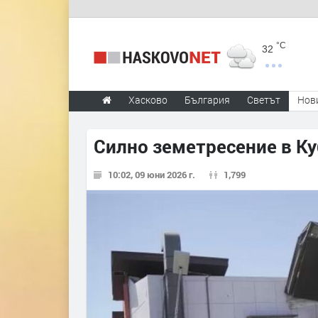
°C
32
Хасково
България
Светът
Нов
Силно земетресение в Ку
10:02, 09 юни 2026 г.
1,799