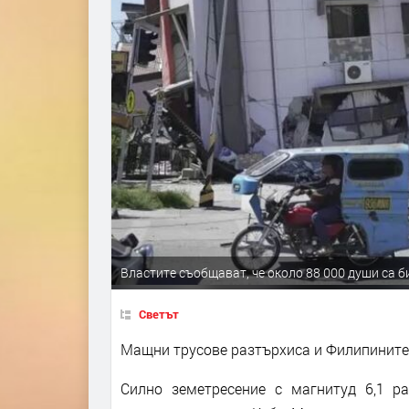
Властите съобщават, че около 88 000 души са б
Светът
Мащни трусове разтърхиса и Филипините
Силно земетресение с магнитуд 6,1 ра