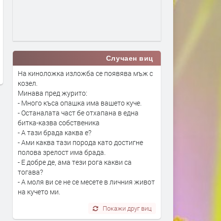
Сеута след трагедията: Кой е
Гърция ще се бори с пож
виновен – Испания, Мароко или
от космоса: Технологиите 
трафикантите?
огнените стихии
Случаен виц
преди 2 дни
преди 2 дни
На киноложка изложба се появява мъж с
козел.
Минава пред журито:
- Много къса опашка има вашето куче.
- Останалата част бе отхапана в една
битка-казва собственика
- А тази брада каква е?
- Ами каква тази порода като достигне
полова зрелост има брада.
- Е добре де, ама тези рога какви са
тогава?
- А моля ви се не се месете в личния живот
на кучето ми.
Покажи друг виц