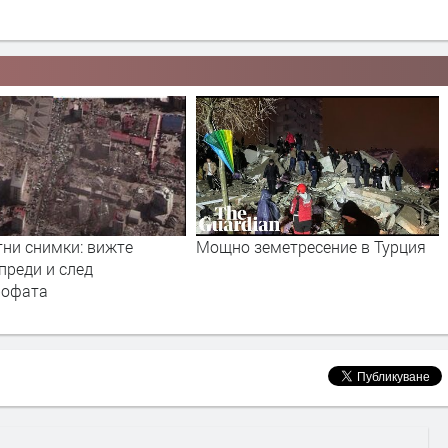
земетресение в Турция
Mozart y Mambo - Rondo alla
Mambo