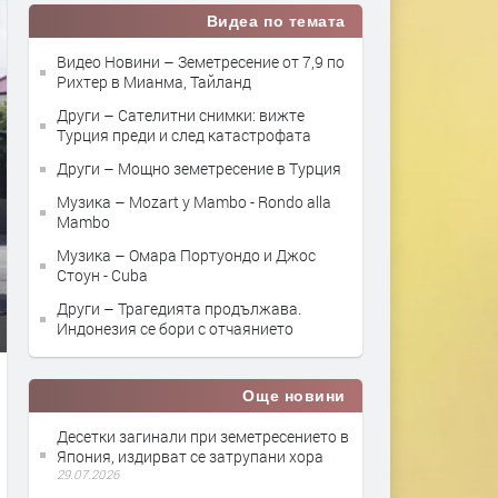
Видеа по темата
Видео Новини – Земетресение от 7,9 по
Рихтер в Мианма, Тайланд
Други – Сателитни снимки: вижте
Турция преди и след катастрофата
Други – Мощно земетресение в Турция
Музика – Mozart y Mambo - Rondo alla
Mambo
Музика – Омара Портуондо и Джос
Стоун - Cuba
Други – Трагедията продължава.
Индонезия се бори с отчаянието
Още новини
Десетки загинали при земетресението в
Япония, издирват се затрупани хора
29.07.2026