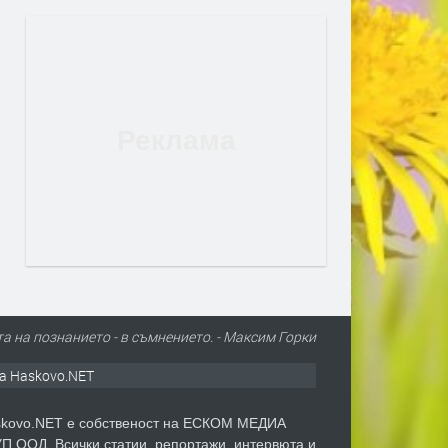
а на познанието - в съмнението. - Максим Горки
а Haskovo.NET
kovo.NET е собственост на ЕСКОМ МЕДИА
П ООД. Всички статии, репортажи, интервюта и