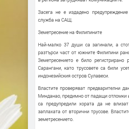
Засега не е издадено предупреждени
служба на САЩ.
Земетресение на Филипините
Най-малко 37 души са загинали, а стот
разтърси част от южните Филипини рано
Земетресението е било регистрирано 
Сарангани, като трусовете са били ус
индонезийския остров Сулавеси.
Властите проверяват предварителни дан
Минданао, предимно от падащи отломки и
са предупредили хората да не влиза
заплахата от вторични трусове. Властит
земетресението.