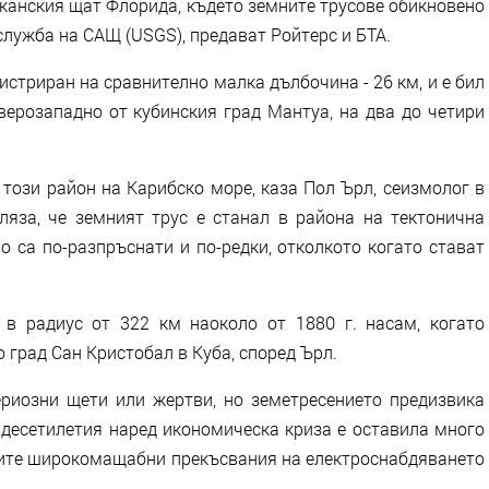
иканския щат Флорида, където земните трусове обикновено
служба на САЩ (USGS), предават Ройтерс и БТА.
истриран на сравнително малка дълбочина - 26 км, и е бил
верозападно от кубинския град Мантуа, на два до четири
този район на Карибско море, каза Пол Ърл, сеизмолог в
яза, че земният трус е станал в района на тектонична
о са по-разпръснати и по-редки, отколкото когато стават
 в радиус от 322 км наоколо от 1880 г. насам, когато
о град Сан Кристобал в Куба, според Ърл.
риозни щети или жертви, но земетресението предизвика
 десетилетия наред икономическа криза е оставила много
ите широкомащабни прекъсвания на електроснабдяването