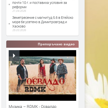
почти 10 г. и поставиха условия за
реформи
21.04.2026
Земетресение с магнитуд 5.6 в Егейско
море бе усетено в Димитровград и
Хасково
25.03.2026
Препоръчано видео
Музика – RDMK - Освалдо