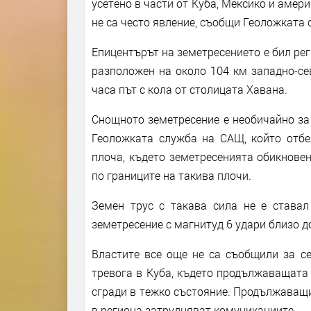
усетено в части от Куба, Мексико и амер
не са често явление, съобщи Геоложката 
Епицентърът на земетресението е бил рег
разположен на около 104 км западно-се
часа път с кола от столицата Хавана.
Снощното земетресение е необичайно за 
Геоложката служба на САЩ, който отбел
плоча, където земетресенията обикновен
по границите на такива плочи.
Земен трус с такава сила не е ставал
земетресение с магнитуд 6 удари близо д
Властите все още не са съобщили за се
тревога в Куба, където продължаващата
сгради в тежко състояние. Продължаващ
в региона затрудняват комуникациите.