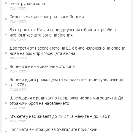
се затрупани хора
29.07.2026
Силно земетресение разтърси Япония
28.07.2026
За първи път: Китай проведе учения с бойни стрелби в
икономическата зона на Япония
21.07.2026
Две трети от населението на ЕС е било изложено на опасни
нива на озон при горещата вълна
09.07.2026
Япония ще има резервна столица
23.06.2026
Япония вдига рязко цената на визите – първо увеличение
от 1978 г.
22.06.2026
Швейцария с радикално предложение за имиграцията: Да
ограничи броя на населението
12.06.2026
Мъжете у нас живеят до 72,2 г., а жените – до 79,6 г.
29.05.2026
Голямата емиграция за българите приключи