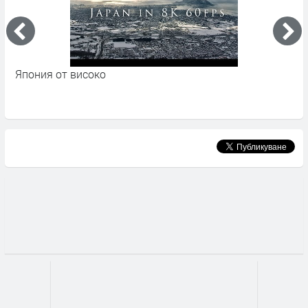
Япония от високо
М
д