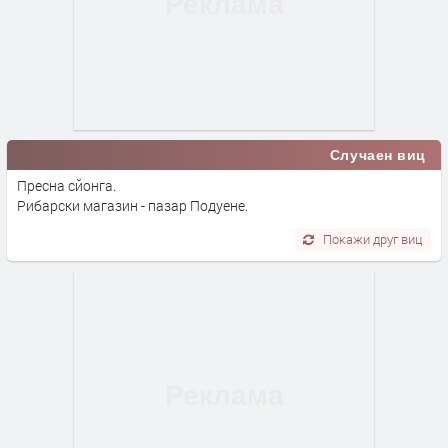
Случаен виц
Пресна сйонга.
Рибарски магазин - пазар Подуене.
Покажи друг виц