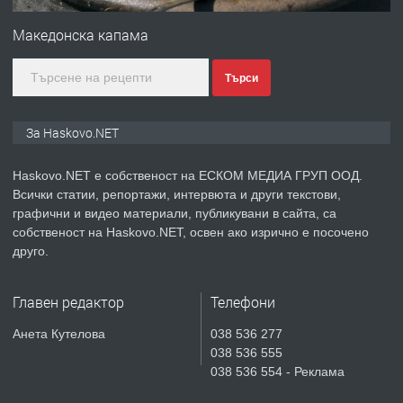
Любен Каравелов, Хасково-близо до
Македонска капама
градската градина!
Търси
преди 4 дни
ПРЕДЛАГА
ПРОСТОРЕН ТРИСТАЕН
За Haskovo.NET
АПАРТАМЕНТ В НОВА СГРАДА КВ.
КУБА
Haskovo.NET е собственост на ЕСКОМ МЕДИА ГРУП ООД.
Всички статии, репортажи, интервюта и други текстови,
преди 5 дни
графични и видео материали, публикувани в сайта, са
собственост на Haskovo.NET, освен ако изрично е посочено
ПРЕДЛАГА
Продавам парцел в гр. Хасково кв.
друго.
Хисаря до ток, вода,канализация,
асфалт 0889 537 426
Главен редактор
Телефони
преди 5 дни
Анета Кутелова
038 536 277
038 536 555
ПРЕДЛАГА
СГЛОБЯВАНЕ НА МЕБЕЛИ.
038 536 554 - Реклама