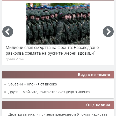
Милиони след смъртта на фронта: Разследване
Г
разкрива схемата на руските „черни вдовици“
в
преди 2 дни
п
Видеа по темата
Забавни – Япония от високо
Други – Майките, които отвличат деца в Япония
Още новини
Десетки загинали при земетресението в Япония, издирват