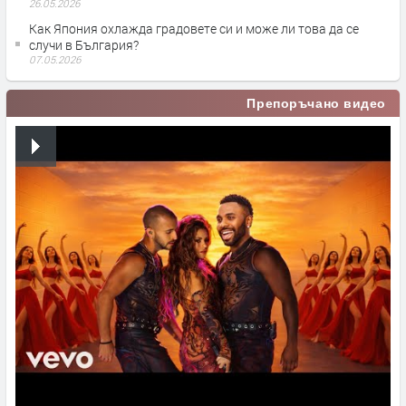
26.05.2026
Как Япония охлажда градовете си и може ли това да се
случи в България?
07.05.2026
Препоръчано видео