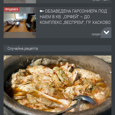
ПРЕДЛАГА
🔑 ОБЗАВЕДЕНА ГАРСОНИЕРА ПОД
НАЕМ В КВ. „ОРФЕЙ“ – ДО
КОМПЛЕКС „ВЕСПРЕМ“, ГР. ХАСКОВО
преди 3 дни
ПРЕДЛАГА
НАПЪЛНО ОБЗАВЕДЕН И
Случайна рецепта
ОБОРУДВАН ТРИСТАЕН
АПАРТАМЕНТ В ЦЕНТЪРА НА ГР.
ХАСКОВО
преди 4 дни
ПРЕДЛАГА
Давам гараж под наем
преди 4 дни
ПРЕДЛАГА
№4120 Магазин/Офис под наем в кв.