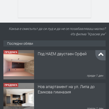
Какъв е смисълът да си луд и да не се позабавляваш малко?
-Из филма "Красив ум"
Последни обяви
ПРЕДЛАГА
Под НАЕМ двустаен Орфей
преди 1 ден
ПРЕДЛАГА
Нов апартамент на ул. Липа до
Езикова гимназия
преди 1 ден