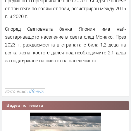
предишното преброяване през 2020 г. Спадът е повече
от три пъти по-голям от този, регистриран между 2015
г. и 2020 г.
Според Световната банка Япония има най-
застаряващото население в света след Монако. През
2023 г. раждаемостта в страната е била 1,2 деца на
всяка жена, което е далеч под необходимите 2,1 деца
за поддържане на нивото на населението.
Източник:
offnews
Видеа по темата