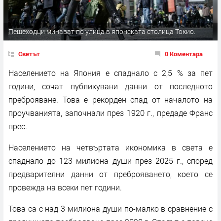
Пешеходци минават по улица в японската столица Токио.
Светът
0 Коментара
Населението на Япония е спаднало с 2,5 % за пет
години, сочат публикувани данни от последното
преброяване. Това е рекорден спад от началото на
проучванията, започнали през 1920 г., предаде Франс
прес.
Населението на четвъртата икономика в света е
спаднало до 123 милиона души през 2025 г., според
предварителни данни от преброяването, което се
провежда на всеки пет години.
Това са с над 3 милиона души по-малко в сравнение с