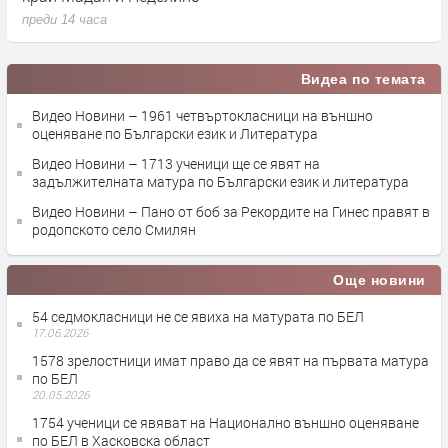
преди 14 часа
п
Видеа по темата
Видео Новини – 1961 четвъртокласници на външно
оценяване по Български език и Литература
Видео Новини – 1713 ученици ще се явят на
задължителната матура по Български език и литература
Видео Новини – Пано от боб за Рекордите на Гинес правят в
родопското село Смилян
Още новини
54 седмокласници не се явиха на матурата по БЕЛ
17.06.2026
1578 зрелостници имат право да се явят на първата матура
по БЕЛ
20.05.2026
1754 ученици се явяват на Национално външно оценяване
по БЕЛ в Хасковска област