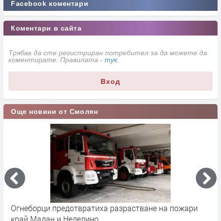
Facebook коментари
Коментари в сайта
Трябва да сте регистриран потребител за да можете да
коментирате. Правилата -
тук
.
Вход
Още новини от Смолян
Огнеборци предотвратиха разрастване на пожари
З
край Мадан и Неделино
и