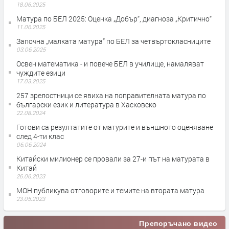
18.06.2025
Матура по БЕЛ 2025: Оценка „Добър“, диагноза „Критично“
11.06.2025
Започна „малката матура“ по БЕЛ за четвъртокласниците
03.06.2025
Освен математика - и повече БЕЛ в училище, намаляват
чуждите езици
17.03.2025
257 зрелостници се явиха на поправителната матура по
български език и литература в Хасковско
22.08.2024
Готови са резултатите от матурите и външното оценяване
след 4-ти клас
06.06.2024
Китайски милионер се провали за 27-и път на матурата в
Китай
26.06.2023
МОН публикува отговорите и темите на втората матура
23.05.2023
Препоръчано видео