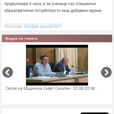
продължава 4 часа, а за ученици със специални
образователни потреблонсти има добавено време.
Източник:
Smolyan.bgvesti.NET
Видеа по темата
Сесия на общински съвет Смолян - 02.08.2018г.
1
Б