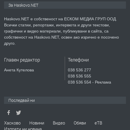
ПРОСТОРЕН ТРИСТАЕН
За Haskovo.NET
АПАРТАМЕНТ В НОВА СГРАДА КВ.
КУБА
Haskovo.NET е собственост на ЕСКОМ МЕДИА ГРУП ООД.
Всички статии, репортажи, интервюта и други текстови,
преди 4 дни
графични и видео материали, публикувани в сайта, са
собственост на Haskovo.NET, освен ако изрично е посочено
ПРЕДЛАГА
Продавам парцел в гр. Хасково кв.
друго.
Хисаря до ток, вода,канализация,
асфалт 0889 537 426
Главен редактор
Телефони
преди 4 дни
Анета Кутелова
038 536 277
038 536 555
ПРЕДЛАГА
СГЛОБЯВАНЕ НА МЕБЕЛИ.
038 536 554 - Реклама
Последвай ни
преди 4 дни
ПРЕДЛАГА
№4119 Едностаен обзаведен
Хасково
Новини
Видео
Обяви
еТВ
апартамент под наем в кв.
Изпрати ни новина