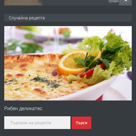
преди 2 дни
ПРЕДЛАГА
НАПЪЛНО ОБЗАВЕДЕН И
Случайна рецепта
ОБОРУДВАН ТРИСТАЕН
АПАРТАМЕНТ В ЦЕНТЪРА НА ГР.
ХАСКОВО
преди 3 дни
ПРЕДЛАГА
Давам гараж под наем
преди 3 дни
ПРЕДЛАГА
№4120 Магазин/Офис под наем в кв.
Любен Каравелов, Хасково-близо до
Рибен деликатес
градската градина!
Търси
преди 3 дни
ПРЕДЛАГА