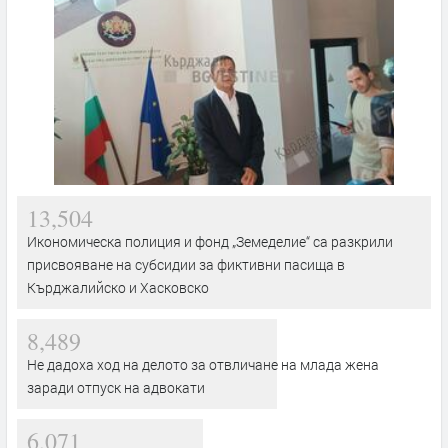
13,504
Икономическа полиция и фонд „Земеделие“ са разкрили
присвояване на субсидии за фиктивни пасища в
Кърджалийско и Хасковско
8,489
Не дадоха ход на делото за отвличане на млада жена
заради отпуск на адвокати
6,071