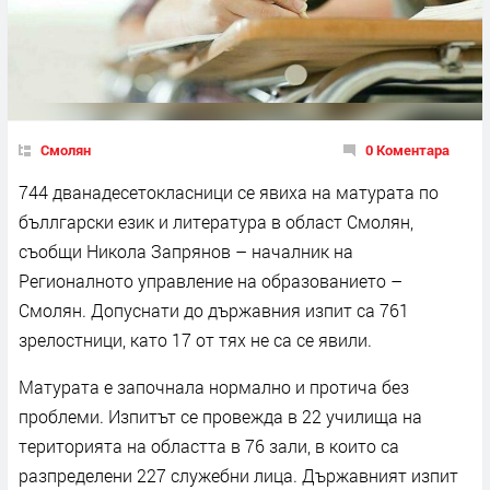
Смолян
0 Коментара
744 дванадесетокласници се явиха на матурата по
бъллгарски език и литература в област Смолян,
съобщи Никола Запрянов – началник на
Регионалното управление на образованието –
Смолян. Допуснати до държавния изпит са 761
зрелостници, като 17 от тях не са се явили.
Матурата е започнала нормално и протича без
проблеми. Изпитът се провежда в 22 училища на
територията на областта в 76 зали, в които са
разпределени 227 служебни лица. Държавният изпит