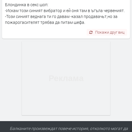
Блондинка в секс шоп:
-Искам този синият вибратор и ей оня там в ъгъла червеният.
-Този синият веднага ти го давам -казал продавачьт,но за
пожарогасителят трябва да питам шефа.
Покажи друг виц
Балканите произвеждат повече история, отколкото могат да