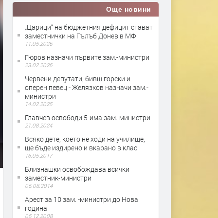
Още новини
„Царици“ на бюджетния дефицит стават
заместнички на Гълъб Донев в МФ
11.05.2026
Гюров назначи първите зам.-министри
23.02.2026
Червени депутати, бивш горски и
оперен певец - Желязков назначи зам.-
министри
14.02.2025
Главчев освободи 5-има зам.-министри
21.08.2024
Всяко дете, което не ходи на училище,
ще бъде издирено и вкарано в клас
16.05.2017
Близнашки освобождава всички
заместник-министри
05.08.2014
Арест за 10 зам. -министри до Нова
година
05.12.2008