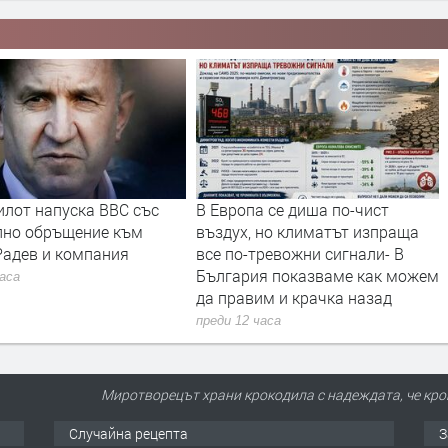
илот напуска ВВС със
В Европа се диша по-чист
лно обръщение към
въздух, но климатът изпраща
Радев и компания
все по-тревожни сигнали- В
България показваме как можем
часа
да правим и крачка назад
преди 12 часа
Миротворецът храни крокодила с надеждата, че крок
Случайна рецепта
З