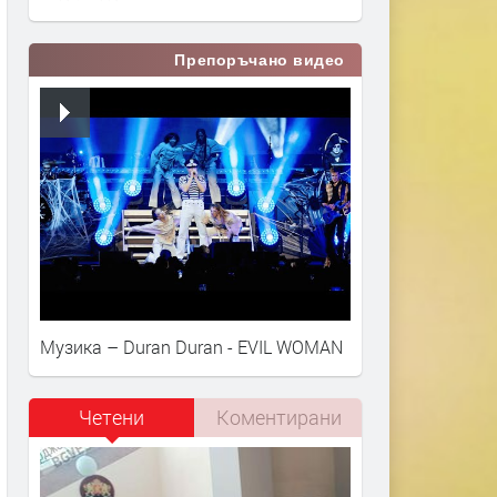
Препоръчано видео
Музика – Duran Duran - EVIL WOMAN
Четени
Коментирани