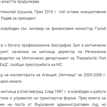
а властта продължава.
 Николай Шушков, През 2016 г. той оглави инициативния
 Радев за президент.
 освободен със заповед на финансовия министър Гълъб
а с богата професионална биография. Бил е митнически
пункт, началник на митница, директор на Регионална
водител на Митнически департамент на Thessaloniki Port
ия“ ЕАД“, съобщи пресслужбата на МС.
д на инспектората на Агенция „Митници“ за 2005-2006 г.
ндни канали.
 митница в Благоевград. След 1997 г. е освободен и работи
ктика и управител на транспортна фирма. През есента на
ен на поста от Върховния административен съд, но