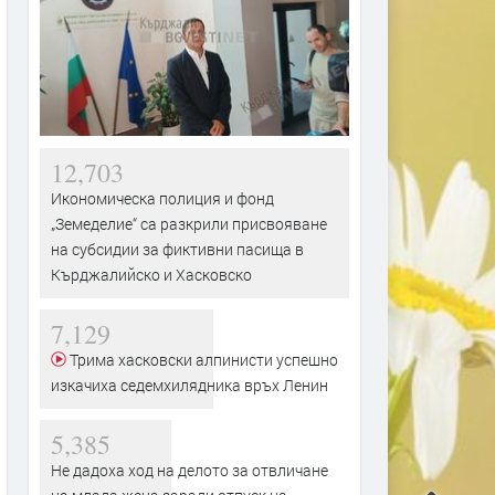
12,703
Икономическа полиция и фонд
„Земеделие“ са разкрили присвояване
на субсидии за фиктивни пасища в
Кърджалийско и Хасковско
7,129
Трима хасковски алпинисти успешно
изкачиха седемхилядника връх Ленин
5,385
Не дадоха ход на делото за отвличане