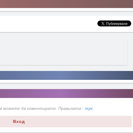
да можете да коментирате. Правилата -
тук
.
Вход