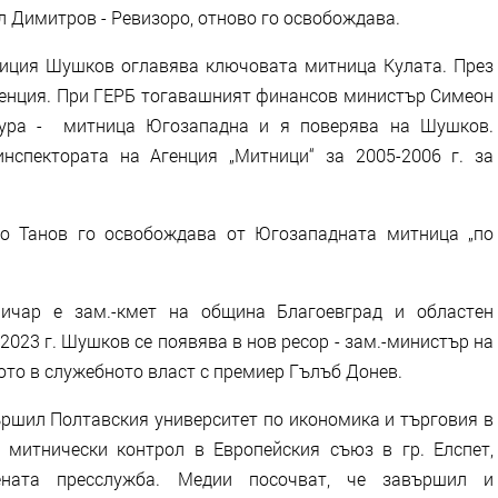
 Димитров - Ревизоро, отново го освобождава.
алиция Шушков оглавява ключовата митница Кулата. През
агенция. При ГЕРБ тогавашният финансов министър Симеон
тура - митница Югозападна и я поверява на Шушков.
нспектората на Агенция „Митници“ за 2005-2006 г. за
ьо Танов го освобождава от Югозападната митница „по
ничар е зам.-кмет на община Благоевград и областен
 2023 г. Шушков се появява в нов ресор - зам.-министър на
ото в служебното власт с премиер Гълъб Донев.
ършил Полтавския университет по икономика и търговия в
 митнически контрол в Европейския съюз в гр. Елспет,
вената пресслужба. Медии посочват, че завършил и