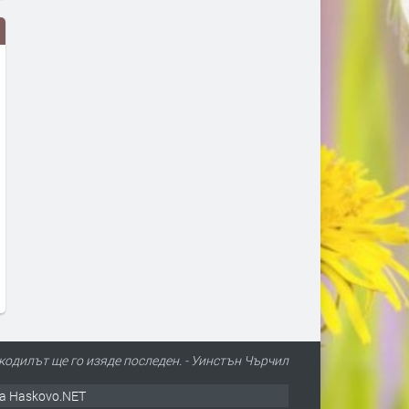
Турция взима 33% от
Първите бели щъркели в
проучванията за нефт и газ в
поеха на юг
блок „Хан Тервел“ в
преди 1 ден
българската зона на Черно
море. Какво значи това
преди 12 часа
одилът ще го изяде последен. - Уинстън Чърчил
а Haskovo.NET