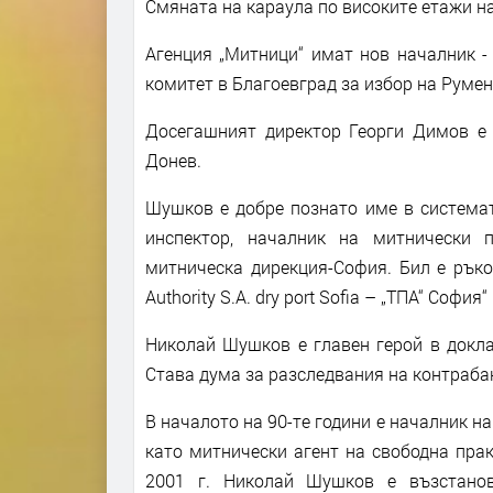
Смяната на караула по високите етажи н
Агенция „Митници“ имат нов началник -
комитет в Благоевград за избор на Румен
Досегашният директор Георги Димов е
Донев.
Шушков е добре познато име в системат
инспектор, началник на митнически 
митническа дирекция-София. Бил е ръко
Authority S.A. dry port Sofia – „ТПА“ Соф
Николай Шушков е главен герой в докла
Става дума за разследвания на контраба
В началото на 90-те години е началник на
като митнически агент на свободна пра
2001 г. Николай Шушков е възстанов