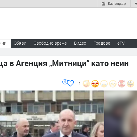
Календар
ини
Обяви
Свободно време
Видео
Градове
eTV
а в Агенция „Митници“ като неин
0
1