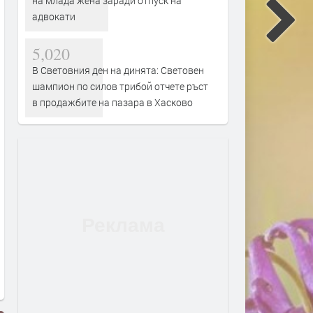
на млада жена заради отпуск на
адвокати
5,020
В Световния ден на динята: Световен
шампион по силов трибой отчете ръст
в продажбите на пазара в Хасково