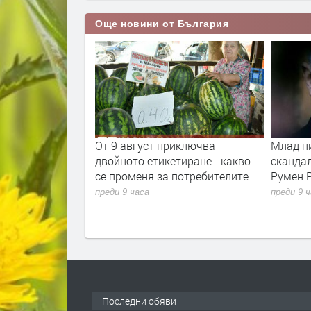
Още новини от България
та ще провeрява
От 9 август приключва
Млад п
фликт на
двойното етикетиране - какво
сканда
се променя за потребителите
Румен 
преди 9 часа
преди 9 
Последни обяви