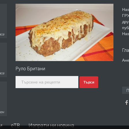
Has
ГРУ
дру
пуб
Has
аса
Гл
Ане
Руло Британи
аса
Търси
П
ден
и
еТВ
Изпрати ни новина