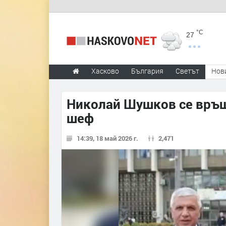
°C
27
Хасково
България
Светът
Нов
Николай Шушков се връщ
шеф
14:39, 18 май 2026 г.
2,471