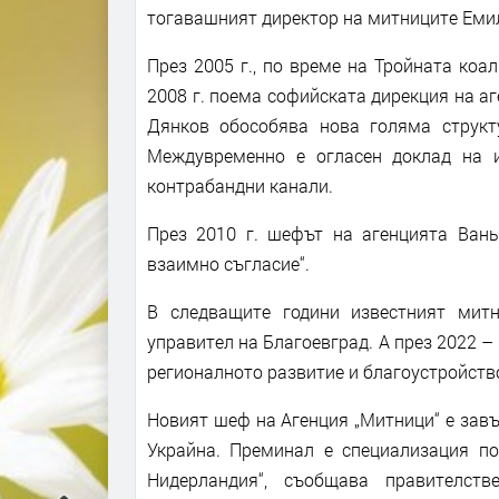
тогавашният директор на митниците Емил
През 2005 г., по време на Тройната ко
2008 г. поема софийската дирекция на 
Дянков обособява нова голяма струк
Междувременно е огласен доклад на и
контрабандни канали.
През 2010 г. шефът на агенцията Ван
взаимно съгласие“.
В следващите години известният мит
управител на Благоевград. А през 2022 –
регионалното развитие и благоустройств
Новият шеф на Агенция „Митници“ е зав
Украйна. Преминал е специализация по
Нидерландия“, съобщава правителст