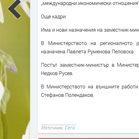
„международни икономически отношения“
Още кадри
Има и нови назначения на заместник-ми
В Министерството на регионалното р
назначена Павлета Руменова Пеловска.
Постът заместник-министър в Министе
Недков Русев.
В Министерството на външните работи
Стефанов Полендаков.
Източник:
Сега