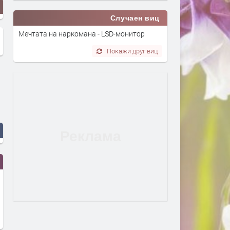
Случаен виц
Мечтата на наркомана - LSD-монитор
Покажи друг виц