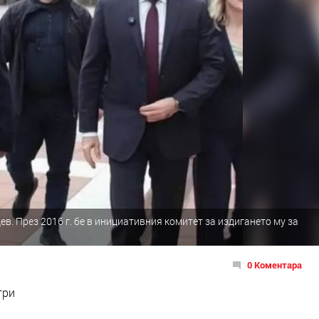
в. През 2016 г. бе в инициативния комитет за издигането му за
0 Коментара
три