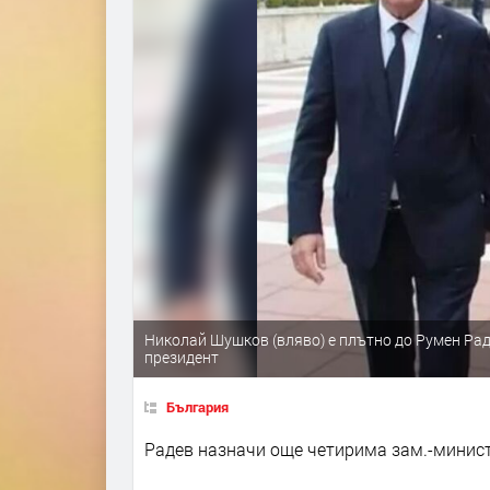
Николай Шушков (вляво) е плътно до Румен Раде
президент
България
Радев назначи още четирима зам.-минис