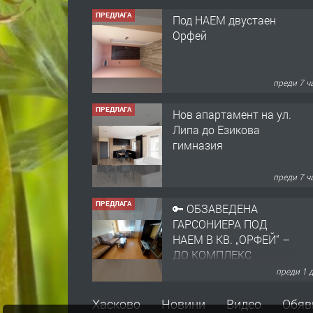
ПРЕДЛАГА
Под НАЕМ двустаен
Орфей
преди 7 ч
ПРЕДЛАГА
Нов апартамент на ул.
Липа до Езикова
гимназия
преди 7 ч
ПРЕДЛАГА
🔑 ОБЗАВЕДЕНА
ГАРСОНИЕРА ПОД
НАЕМ В КВ. „ОРФЕЙ“ –
ДО КОМПЛЕКС
„ВЕСПРЕМ“, ГР.
преди 1 
ХАСКОВО
ПРЕДЛАГА
НАПЪЛНО ОБЗАВЕДЕН
Хасково
Новини
Видео
Обяв