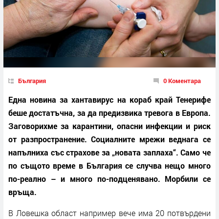
България
0 Коментара
Една новина за хантавирус на кораб край Тенерифе
беше достатъчна, за да предизвика тревога в Европа.
Заговорихме за карантини, опасни инфекции и риск
от разпространение. Социалните мрежи веднага се
напълниха със страхове за „новата заплаха“. Само че
по същото време в България се случва нещо много
по-реално – и много по-подценявано. Морбили се
връща.
В Ловешка област например вече има 20 потвърдени