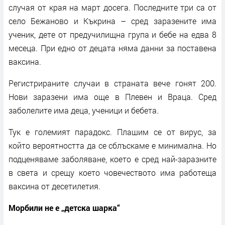
случая от края на март досега. Последните три са от
село Бежаново и Къкрина – сред заразените има
ученик, дете от предучилищна група и бебе на едва 8
месеца. При едно от децата няма данни за поставена
ваксина.
Регистрираните случаи в страната вече гонят 200.
Нови заразени има още в Плевен и Враца. Сред
заболелите има деца, ученици и бебета.
Тук е големият парадокс. Плашим се от вирус, за
който вероятността да се сблъскаме е минимална. Но
подценяваме заболяване, което е сред най-заразните
в света и срещу което човечеството има работеща
ваксина от десетилетия.
Морбили не е „детска шарка“