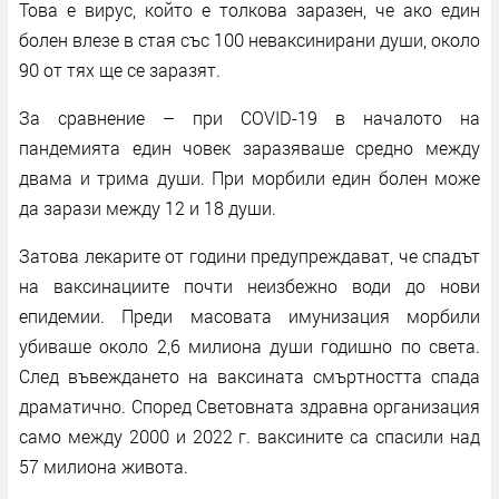
Това е вирус, който е толкова заразен, че ако един
болен влезе в стая със 100 неваксинирани души, около
90 от тях ще се заразят.
За сравнение – при COVID-19 в началото на
пандемията един човек заразяваше средно между
двама и трима души. При морбили един болен може
да зарази между 12 и 18 души.
Затова лекарите от години предупреждават, че спадът
на ваксинациите почти неизбежно води до нови
епидемии. Преди масовата имунизация морбили
убиваше около 2,6 милиона души годишно по света.
След въвеждането на ваксината смъртността спада
драматично. Според Световната здравна организация
само между 2000 и 2022 г. ваксините са спасили над
57 милиона живота.