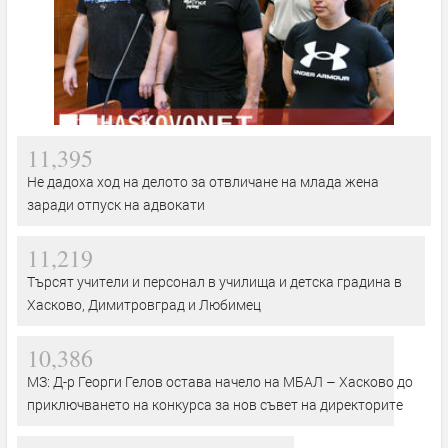
11,395
Не дадоха ход на делото за отвличане на млада жена
заради отпуск на адвокати
11,219
Търсят учители и персонал в училища и детска градина в
Хасково, Димитровград и Любимец
10,386
МЗ: Д-р Георги Гелов остава начело на МБАЛ – Хасково до
приключването на конкурса за нов съвет на директорите