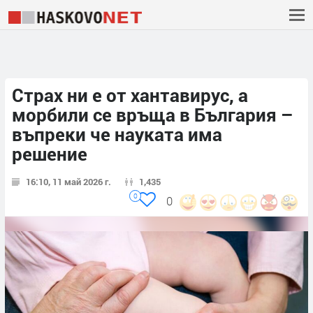
Страх ни е от хантавирус, а
морбили се връща в България –
въпреки че науката има
решение
16:10, 11 май 2026 г.
1,435
0
0