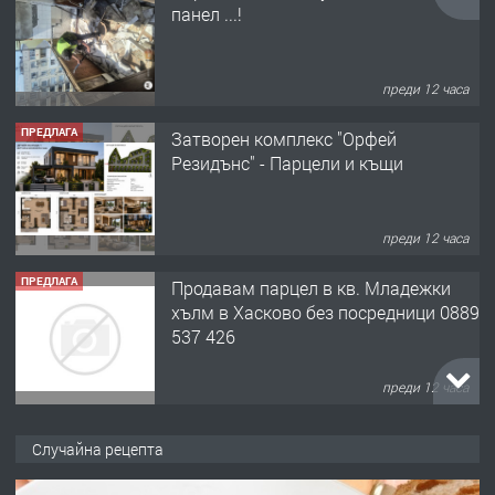
панел ...!
преди 12 часа
ПРЕДЛАГА
Затворен комплекс "Орфей
Резидънс" - Парцели и къщи
преди 12 часа
ПРЕДЛАГА
Продавам парцел в кв. Младежки
хълм в Хасково без посредници 0889
537 426
преди 12 часа
ПРЕДЛАГА
Давам обзаведено жилище за жена
Случайна рецепта
без брокери 0889 537 426