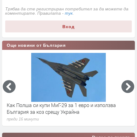
Трябва да сте регистриран потребител за да можете да
коментирате. Правилата -
тук
.
Вход
Още новини от България
Как Полша си купи МиГ-29 за 1 евро и използва
С
България за коз срещу Украйна
п
преди 16 минути