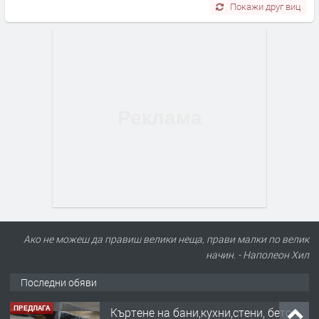
Покажи друг виц
Ако не можеш да правиш велики неща, прави малки по велик
начин. - Наполеон Хил
Последни обяви
ПРЕДЛАГА
Къртене на бани,кухни,стени, бетон,