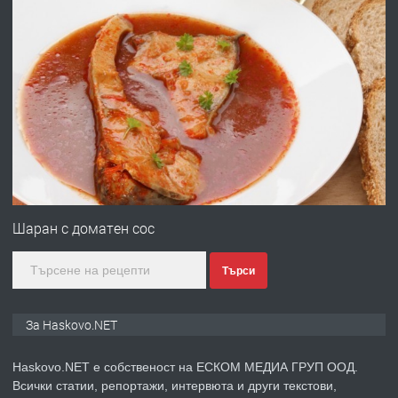
преди 12 часа
ПРЕДЛАГА
Под НАЕМ двустаен Орфей
преди 3 дни
ПРЕДЛАГА
Нов апартамент на ул. Липа до
Езикова гимназия
Шаран с доматен сос
Търси
преди 3 дни
ПРЕДЛАГА
🔑 ОБЗАВЕДЕНА ГАРСОНИЕРА ПОД
За Haskovo.NET
НАЕМ В КВ. „ОРФЕЙ“ – ДО
КОМПЛЕКС „ВЕСПРЕМ“, ГР. ХАСКОВО
Haskovo.NET е собственост на ЕСКОМ МЕДИА ГРУП ООД.
Всички статии, репортажи, интервюта и други текстови,
преди 4 дни