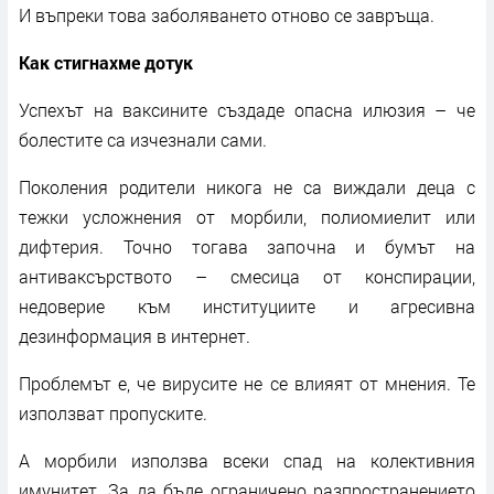
И въпреки това заболяването отново се завръща.
Как стигнахме дотук
Успехът на ваксините създаде опасна илюзия – че
болестите са изчезнали сами.
Поколения родители никога не са виждали деца с
тежки усложнения от морбили, полиомиелит или
дифтерия. Точно тогава започна и бумът на
антиваксърството – смесица от конспирации,
недоверие към институциите и агресивна
дезинформация в интернет.
Проблемът е, че вирусите не се влияят от мнения. Те
използват пропуските.
А морбили използва всеки спад на колективния
имунитет. За да бъде ограничено разпространението