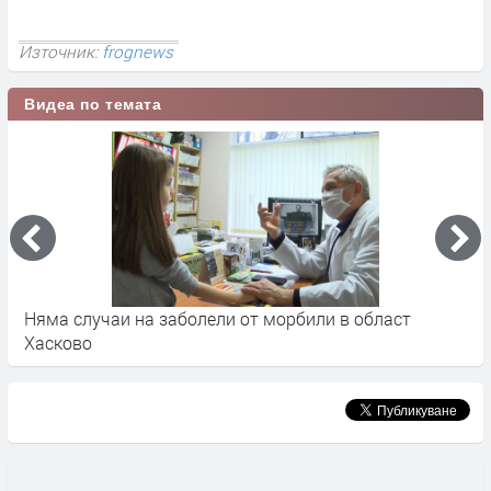
Източник:
frognews
Видеа по темата
и
Няма случаи на заболели от морбили в област
П
Хасково
п