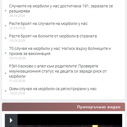
Случаите на морбили у нас достигнаха 191, заразата се
разширява
28.04.2026
Расте броят на случаите на морбили у нас
22.04.2026
Расте броят на болните от морбили в страната
15.04.2026
70 случая на морбили у нас: Натиск върху болниците и
призив за ваксинация
03.04.2026
РЗИ-Хасково с апел към родителите: Проверете
имунизационния статус на децата си заради риск от
морбили
31.03.2026
Осем случая на морбили са регистрирани у нас
19.03.2026
Препоръчано видео