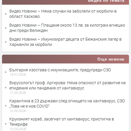
Видеа по темата
Видео Новини – Няма случаи на заболели от морбили в
област Хасково
Видео Новини – Плащаме около 13 лв. за килограм агнешко
дни преди Великден
Видео Новини – Имунизират децата от Бежанския лагер в
Харманли за морбили
Още новини
България изостава с имунизациите, предупреди СЗО
15.07.2026
Вирусологът проф. Аргирова: Няма опасност от развитие на
епидемия или пандемия от хантавирус
17.05.2026
Карантина в 23 държави след огнището на хантавирус, СЗО:
„Това не е нов COVID“
12.05.2026
Круизният кораб, засегнат от хантавирус, пристигна в
Тенерифе
10.05.2026