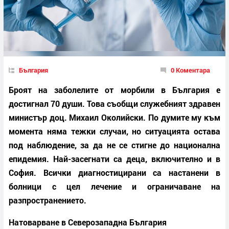
България
0 Коментара
Броят на заболелите от морбили в България е
достигнал 70 души. Това съобщи служебният здравен
министър доц. Михаил Околийски. По думите му към
момента няма тежки случаи, но ситуацията остава
под наблюдение, за да не се стигне до национална
епидемия. Най-засегнати са деца, включително и в
София. Всички диагностицирани са настанени в
болници с цел лечение и ограничаване на
разпространението.
Натоварване в Северозападна България