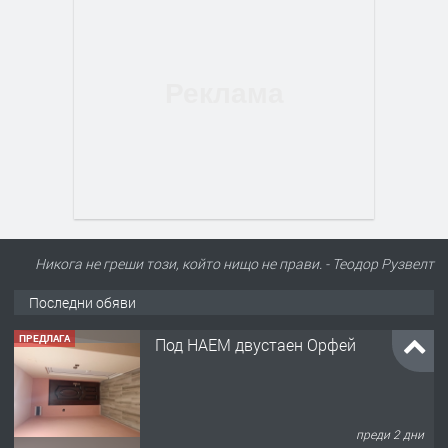
Никога не греши този, който нищо не прави. - Теодор Рузвелт
Последни обяви
ПРЕДЛАГА
Под НАЕМ двустаен Орфей
преди 2 дни