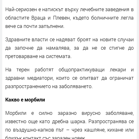
Най-сериозен е натискът върху лечебните заведения в
областите Враца и Плевен, където болничните легла
вече са почти запълнени.
Здравните власти се надяват броят на новите случаи
да започне да намалява, за да не се стигне до
претоварване на системата.
На терен работят общопрактикуващи лекари и
здравни медиатори, които се опитват да ограничат
разпространението на заболяването.
Какво е морбили
Морбили е силно заразно вирусно заболяване,
известно още като дребна шарка. Разпространява се
по въздушно-капков път – чрез кашляне, кихане или
близък контакт със заразен човек.