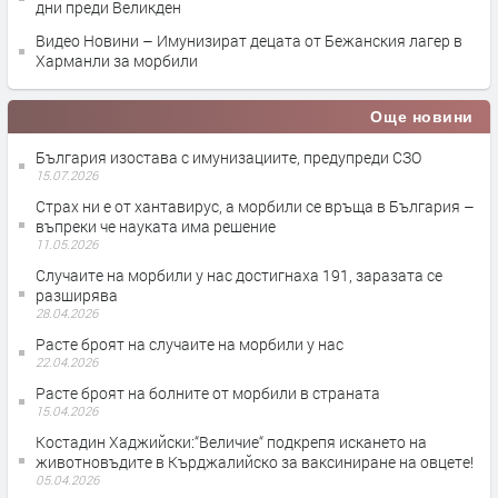
дни преди Великден
Видео Новини – Имунизират децата от Бежанския лагер в
Харманли за морбили
Още новини
България изостава с имунизациите, предупреди СЗО
15.07.2026
Страх ни е от хантавирус, а морбили се връща в България –
въпреки че науката има решение
11.05.2026
Случаите на морбили у нас достигнаха 191, заразата се
разширява
28.04.2026
Расте броят на случаите на морбили у нас
22.04.2026
Расте броят на болните от морбили в страната
15.04.2026
Костадин Хаджийски:“Величие“ подкрепя искането на
животновъдите в Кърджалийско за ваксиниране на овцете!
05.04.2026