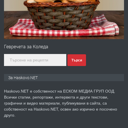
преди 4 дни
ПРЕДЛАГА
№4120 Магазин/Офис под наем в кв.
Любен Каравелов, Хасково-близо до
Гевречета за Коледа
градската градина!
Търси
преди 4 дни
ПРЕДЛАГА
ПРОСТОРЕН ТРИСТАЕН
За Haskovo.NET
АПАРТАМЕНТ В НОВА СГРАДА КВ.
КУБА
Haskovo.NET е собственост на ЕСКОМ МЕДИА ГРУП ООД.
Всички статии, репортажи, интервюта и други текстови,
преди 5 дни
графични и видео материали, публикувани в сайта, са
собственост на Haskovo.NET, освен ако изрично е посочено
ПРЕДЛАГА
Продавам парцел в гр. Хасково кв.
друго.
Хисаря до ток, вода,канализация,
асфалт 0889 537 426