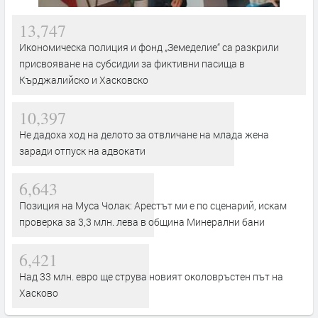
13,747
Икономическа полиция и фонд „Земеделие“ са разкрили
присвояване на субсидии за фиктивни пасища в
Кърджалийско и Хасковско
10,397
Не дадоха ход на делото за отвличане на млада жена
заради отпуск на адвокати
6,643
Позиция на Муса Чолак: Арестът ми е по сценарий, искам
проверка за 3,3 млн. лева в община Минерални бани
6,421
Над 33 млн. евро ще струва новият околовръстен път на
Хасково