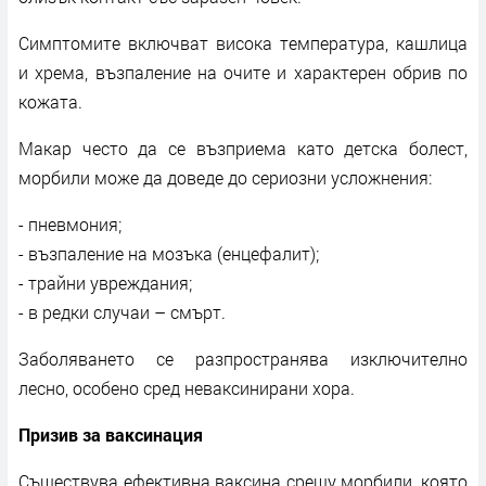
Симптомите включват висока температура, кашлица
и хрема, възпаление на очите и характерен обрив по
кожата.
Макар често да се възприема като детска болест,
морбили може да доведе до сериозни усложнения:
- пневмония;
- възпаление на мозъка (енцефалит);
- трайни увреждания;
- в редки случаи – смърт.
Заболяването се разпространява изключително
лесно, особено сред неваксинирани хора.
Призив за ваксинация
Съществува ефективна ваксина срещу морбили, която