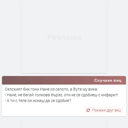
Случаен виц
Селският бик гони Нане из селото, а Вуте му вика:
- Нане, не бегай толкова бързо, оти ке се сдобиеш с инфаркт!
- А ти с теле ли искаш да се сдобия?
Покажи друг виц