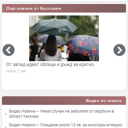
Още новини от България
а
От запад идват облаци и дъжд за кратко
П
в
преди 1 час
п
Видеа по темата
Видео Новини – Няма случаи на заболели от морбили в
област Хасково
Видео Новини – Плащаме около 13 лв. за килограм агнешко