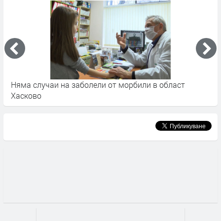
и
Няма случаи на заболели от морбили в област
П
Хасково
п