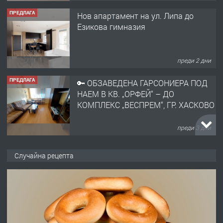
ПРЕДЛАГА
Нов апартамент на ул. Липа до
Езикова гимназия
преди 2 дни
ПРЕДЛАГА
🔑 ОБЗАВЕДЕНА ГАРСОНИЕРА ПОД
НАЕМ В КВ. „ОРФЕЙ“ – ДО
КОМПЛЕКС „ВЕСПРЕМ“, ГР. ХАСКОВО
преди 3 дни
ПРЕДЛАГА
НАПЪЛНО ОБЗАВЕДЕН И
Случайна рецепта
ОБОРУДВАН ТРИСТАЕН
АПАРТАМЕНТ В ЦЕНТЪРА НА ГР.
ХАСКОВО
преди 4 дни
ПРЕДЛАГА
Давам гараж под наем