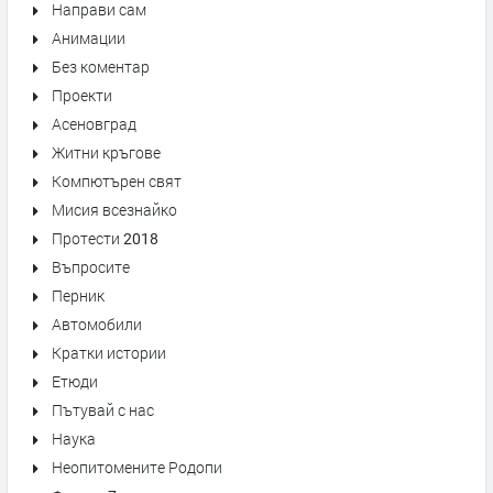
Направи сам
Анимации
Без коментар
Проекти
Асеновград
Житни кръгове
Компютърен свят
Мисия всезнайко
Протести 2018
Въпросите
Перник
Автомобили
Кратки истории
Етюди
Пътувай с нас
Наука
Неопитомените Родопи