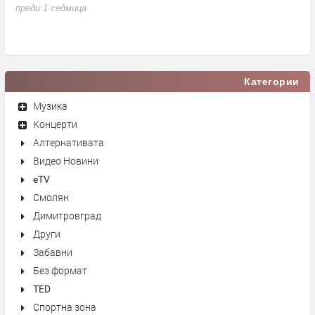
д
преди 1 седмица
п
Категории
Музика
Концерти
Алтернативата
Видео Новини
eTV
Смолян
Димитровград
Други
Забавни
Без формат
TED
Спортна зона