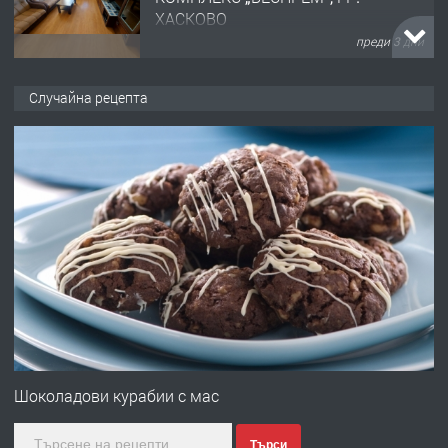
ХАСКОВО
преди 3 дни
ПРЕДЛАГА
НАПЪЛНО ОБЗАВЕДЕН И
Случайна рецепта
ОБОРУДВАН ТРИСТАЕН
АПАРТАМЕНТ В ЦЕНТЪРА НА ГР.
ХАСКОВО
преди 4 дни
ПРЕДЛАГА
Давам гараж под наем
преди 4 дни
ПРЕДЛАГА
№4120 Магазин/Офис под наем в
кв. Любен Каравелов, Хасково-близо
Шоколадови курабии с мас
до градската градина!
Търси
преди 4 дни