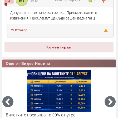
2
Допусната е техническа грешка. Приемете нашите
извинения! Проблемът ще бъде решен веднага! :)
Отговор
Коментирай
Още от Видео Новини
Винетките поскъпват с 30% от утре
3