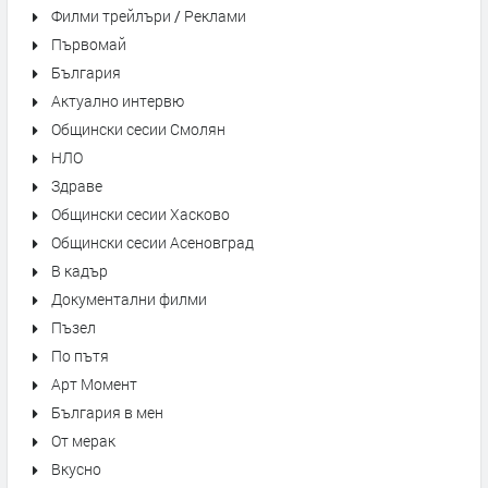
Филми трейлъри / Реклами
Първомай
България
Актуално интервю
Общински сесии Смолян
НЛО
Здраве
Общински сесии Хасково
Общински сесии Асеновград
В кадър
Документални филми
Пъзел
По пътя
Арт Момент
България в мен
От мерак
Вкусно