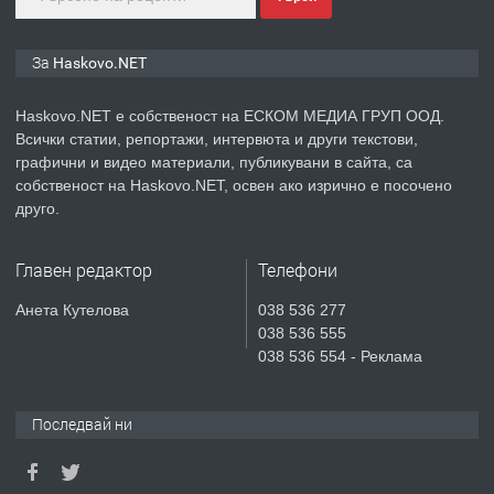
ПРЕДЛАГА
ПРОСТОРЕН ТРИСТАЕН
За Haskovo.NET
АПАРТАМЕНТ В НОВА СГРАДА КВ.
КУБА
Haskovo.NET е собственост на ЕСКОМ МЕДИА ГРУП ООД.
Всички статии, репортажи, интервюта и други текстови,
преди 5 дни
графични и видео материали, публикувани в сайта, са
собственост на Haskovo.NET, освен ако изрично е посочено
ПРЕДЛАГА
Продавам парцел в гр. Хасково кв.
друго.
Хисаря до ток, вода,канализация,
асфалт 0889 537 426
Главен редактор
Телефони
преди 5 дни
Анета Кутелова
038 536 277
038 536 555
ПРЕДЛАГА
СГЛОБЯВАНЕ НА МЕБЕЛИ.
038 536 554 - Реклама
Последвай ни
преди 5 дни
ПРЕДЛАГА