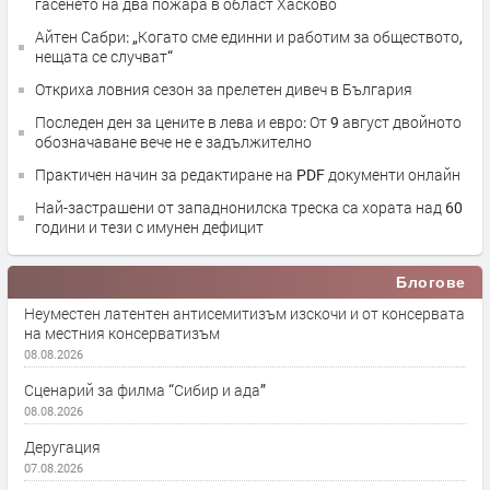
гасенето на два пожара в област Хасково
Айтен Сабри: „Когато сме единни и работим за обществото,
нещата се случват“
Откриха ловния сезон за прелетен дивеч в България
Последен ден за цените в лева и евро: От 9 август двойното
обозначаване вече не е задължително
Практичен начин за редактиране на PDF документи онлайн
Най-застрашени от западнонилска треска са хората над 60
години и тези с имунен дефицит
Блогове
Неуместен латентен антисемитизъм изскочи и от консервата
на местния консерватизъм
08.08.2026
Сценарий за филма “Сибир и ада”
08.08.2026
Деругация
07.08.2026