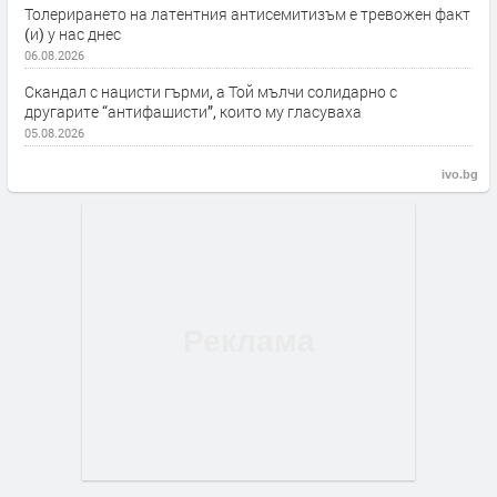
Толерирането на латентния антисемитизъм е тревожен факт
(и) у нас днес
06.08.2026
Скандал с нацисти гърми, а Той мълчи солидарно с
другарите “антифашисти”, които му гласуваха
05.08.2026
ivo.bg