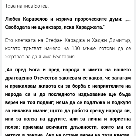
Това написа Ботев.
Любен Каравелов и изрича пророческите думи: „…
Свободата не ще екзарх, иска Караджата.“
Ето клетвата на Стефан Караджа и Хаджи Димитър,
когато тръгват начело на 130 мъже, готови да се
жертват за да я има България.
„
Аз пред Бога и пред народа в името на нашето
драгоценно Отечество заклевам се какво, че залагам
и прежалвам живота си за борба с неприятелите на
народа си и до последното издъхвание ще бъда
верен на тоя подвиг; няма да се подлъжа и подкупя
за никакво имане; щото да работя срещу народа си,
или за полза на другите, или за лична и користна
полза; приемам всичките длъжности, които ми се
четоха в закона. Ако не остана верен на тази клетва,