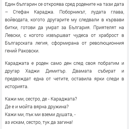
Един българин се откроява сред родените на тази дата
– Стефан Караджа. Поборникът, лудата глава,
войводата, когото другарите му следвали в кървави
битки, готови да умрат за България. Приятелят на
Левски, с когото извършват чудеса от храброст в
Българската легия, сформирана от революционния
гений Раковски.
Караджата е роден само ден след своя побратим и
другар Хаджи Димитър. Двамата събират и
предвождат една от четите, оставила ярки следи в
историята.
Кажи ми, сестро, де - Караджата?
Де е и мойта вярна дружина?
Кажи ми, пък ми вземи душата, -
аз искам, сестро, тук да загина!