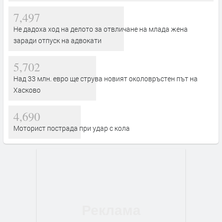
7,497
Не дадоха ход на делото за отвличане на млада жена
заради отпуск на адвокати
5,702
Над 33 млн. евро ще струва новият околовръстен път на
Хасково
4,690
Моторист пострада при удар с кола