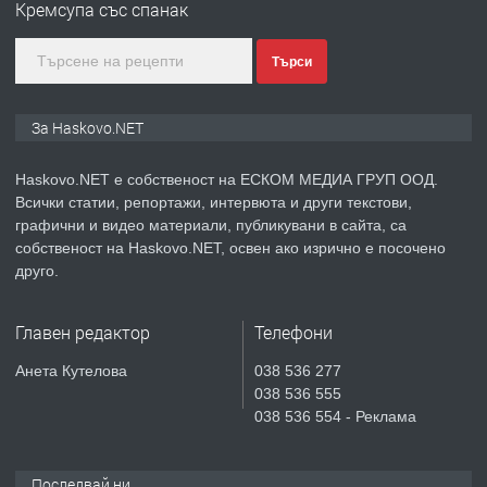
Кремсупа със спанак
градската градина!
Търси
преди 3 дни
ПРЕДЛАГА
ПРОСТОРЕН ТРИСТАЕН
За Haskovo.NET
АПАРТАМЕНТ В НОВА СГРАДА КВ.
КУБА
Haskovo.NET е собственост на ЕСКОМ МЕДИА ГРУП ООД.
Всички статии, репортажи, интервюта и други текстови,
преди 4 дни
графични и видео материали, публикувани в сайта, са
собственост на Haskovo.NET, освен ако изрично е посочено
ПРЕДЛАГА
Продавам парцел в гр. Хасково кв.
друго.
Хисаря до ток, вода,канализация,
асфалт 0889 537 426
Главен редактор
Телефони
преди 4 дни
Анета Кутелова
038 536 277
038 536 555
ПРЕДЛАГА
СГЛОБЯВАНЕ НА МЕБЕЛИ.
038 536 554 - Реклама
Последвай ни