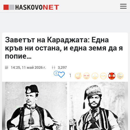
Заветът на Караджата: Една
кръв ни остана, и една земя да я
попие…
14:25, 11 май 2026 г.
3,297
0
1