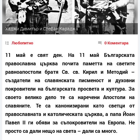
Хаджи Димитър и Стефан Караджа
Любопитно
0 Коментара
11 май е свят ден. На 11 май Българската
православна църква почита паметта на светите
равноапостоли братя Св. св. Кирил и Методий –
създатели на славянската писменост и духовни
покровители на българската просвета и култура. За
своето велико дело те са наречени Апостоли на
славяните. Те са канонизирани като светци от
православната и католическата църква, а папа Йоан
Павел II ги обяви за съпокровители на Европа. Не
просто са дали нещо на света – дали са много.