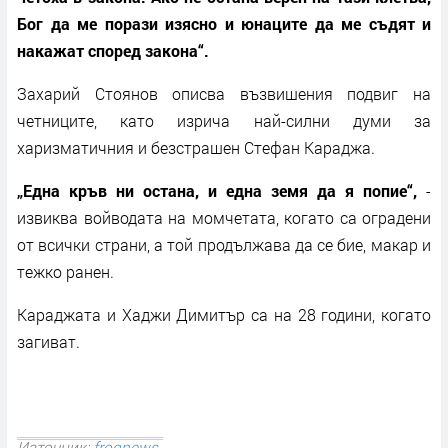
Бог да ме порази изясно и юнаците да ме съдят и
накажат според закона“.
Захарий Стоянов описва възвишения подвиг на
четниците, като изрича най-силни думи за
харизматичния и безстрашен Стефан Караджа.
„Една кръв ни остана, и една земя да я попие“,
-
извиква войводата на момчетата, когато са оградени
от всички страни, а той продължава да се бие, макар и
тежко ранен.
Караджата и Хаджи Димитър са на 28 години, когато
загиват.
Източник:
frognews