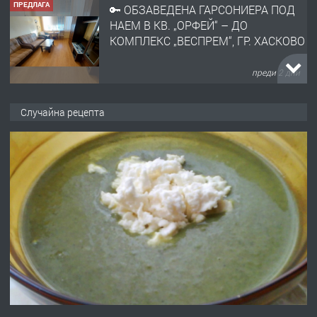
ПРЕДЛАГА
🔑 ОБЗАВЕДЕНА ГАРСОНИЕРА ПОД
НАЕМ В КВ. „ОРФЕЙ“ – ДО
КОМПЛЕКС „ВЕСПРЕМ“, ГР. ХАСКОВО
преди 2 дни
ПРЕДЛАГА
НАПЪЛНО ОБЗАВЕДЕН И
Случайна рецепта
ОБОРУДВАН ТРИСТАЕН
АПАРТАМЕНТ В ЦЕНТЪРА НА ГР.
ХАСКОВО
преди 3 дни
ПРЕДЛАГА
Давам гараж под наем
преди 3 дни
ПРЕДЛАГА
№4120 Магазин/Офис под наем в кв.
Любен Каравелов, Хасково-близо до