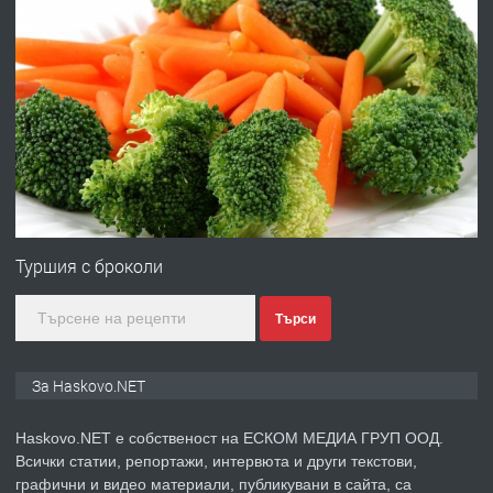
преди 2 дни
ПРЕДЛАГА
Давам гараж под наем
преди 2 дни
ПРЕДЛАГА
№4120 Магазин/Офис под наем в кв.
Любен Каравелов, Хасково-близо до
Туршия с броколи
градската градина!
Търси
преди 2 дни
ПРЕДЛАГА
ПРОСТОРЕН ТРИСТАЕН
За Haskovo.NET
АПАРТАМЕНТ В НОВА СГРАДА КВ.
КУБА
Haskovo.NET е собственост на ЕСКОМ МЕДИА ГРУП ООД.
Всички статии, репортажи, интервюта и други текстови,
преди 3 дни
графични и видео материали, публикувани в сайта, са