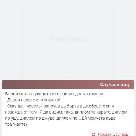
Случаен виц
Върви мъж по улицата и го спират двама гамени:
- Давай парите или живота!
- Секунда - човекът започва да бърка в джобовете си и
изважда от там - Я да видим, така, диплом по карате, диплом
по ушу, диплом по джудо, диплом по ... Ей момчета къде
тръгнахте?
Покажи друг виц