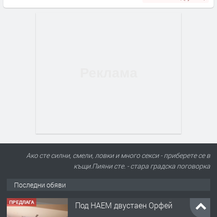
Ако сте силни, смели, ловки и много секси - приберете се в
къщи.Пияни сте. - стара градска поговорка
Последни обяви
ПРЕДЛАГА
Под НАЕМ двустаен Орфей