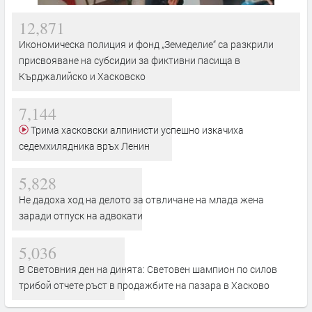
12,871
Икономическа полиция и фонд „Земеделие“ са разкрили
присвояване на субсидии за фиктивни пасища в
Кърджалийско и Хасковско
7,144
Трима хасковски алпинисти успешно изкачиха
седемхилядника връх Ленин
5,828
Не дадоха ход на делото за отвличане на млада жена
заради отпуск на адвокати
5,036
В Световния ден на динята: Световен шампион по силов
трибой отчете ръст в продажбите на пазара в Хасково