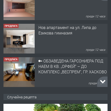
преди 12 часа
ПРЕДЛАГА
Нов апартамент на ул. Липа до
Езикова гимназия
преди 12 часа
ПРЕДЛАГА
🔑 ОБЗАВЕДЕНА ГАРСОНИЕРА ПОД
НАЕМ В КВ. „ОРФЕЙ“ – ДО
КОМПЛЕКС „ВЕСПРЕМ“, ГР. ХАСКОВО
преди 1 ден
ПРЕДЛАГА
НАПЪЛНО ОБЗАВЕДЕН И
Случайна рецепта
ОБОРУДВАН ТРИСТАЕН
АПАРТАМЕНТ В ЦЕНТЪРА НА ГР.
ХАСКОВО