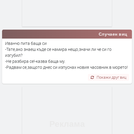
Случаен виц
Иванчо пита баща си
-Тате,ако знаеш къде се намира нещо,значи ли че си го
изгубил?
-Не разбира се!-казва баща му.
-Радвам се,защото днес си изпуснах новия часовник в морето!
Покажи друг виц