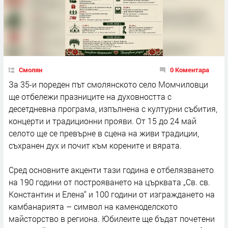
Смолян
0 Коментара
За 35-и пореден път смолянското село Момчиловци
ще отбележи празниците на духовността с
десетдневна програма, изпълнена с културни събития,
концерти и традиционни прояви. От 15 до 24 май
селото ще се превърне в сцена на живи традиции,
съхранен дух и почит към корените и вярата.
Сред основните акценти тази година е отбелязването
на 190 години от построяването на църквата „Св. св.
Константин и Елена“ и 100 години от изграждането на
камбанарията – символ на каменоделското
майсторство в региона. Юбилеите ще бъдат почетени