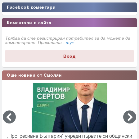
Facebook коментари
Коментари в сайта
Трябва да сте регистриран потребител за да можете да
коментирате. Правилата -
тук
.
Вход
Още новини от Смолян
„Прогресивна България“ учреди първите си общински
П