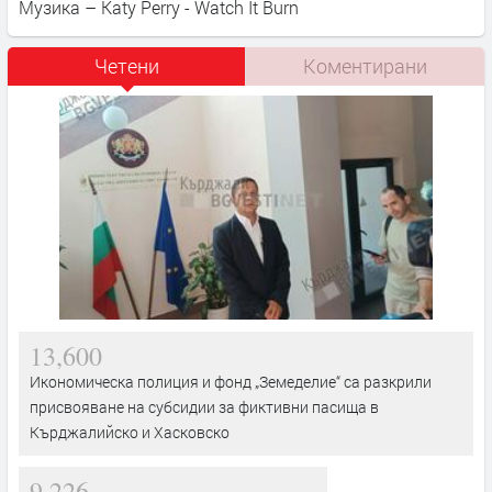
Музика – Katy Perry - Watch It Burn
Четени
Коментирани
13,600
Икономическа полиция и фонд „Земеделие“ са разкрили
присвояване на субсидии за фиктивни пасища в
Кърджалийско и Хасковско
9,226