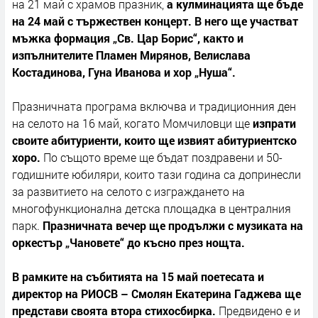
на 21 май с храмов празник,
а кулминацията ще бъде
на 24 май с тържествен концерт. В него ще участват
мъжка формация „Св. Цар Борис“, както и
изпълнителите Пламен Мирянов, Велислава
Костадинова, Гуна Иванова и хор „Нуша“.
Празничната програма включва и традиционния ден
на селото на 16 май, когато Момчиловци ще
изпрати
своите абитуриенти, които ще извият абитуриентско
хоро.
По същото време ще бъдат поздравени и 50-
годишните юбиляри, които тази година са допринесли
за развитието на селото с изграждането на
многофункционална детска площадка в централния
парк.
Празничната вечер ще продължи с музиката на
оркестър „Чановете“ до късно през нощта.
В рамките на събитията на 15 май поетесата и
директор на РИОСВ – Смолян Екатерина Гаджева ще
представи своята втора стихосбирка.
Предвидено е и