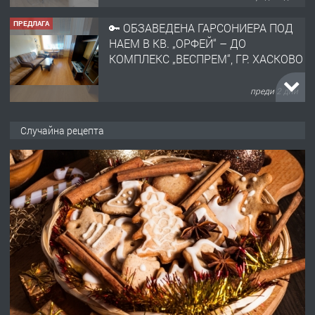
ПРЕДЛАГА
🔑 ОБЗАВЕДЕНА ГАРСОНИЕРА ПОД
НАЕМ В КВ. „ОРФЕЙ“ – ДО
КОМПЛЕКС „ВЕСПРЕМ“, ГР. ХАСКОВО
преди 2 дни
ПРЕДЛАГА
НАПЪЛНО ОБЗАВЕДЕН И
Случайна рецепта
ОБОРУДВАН ТРИСТАЕН
АПАРТАМЕНТ В ЦЕНТЪРА НА ГР.
ХАСКОВО
преди 3 дни
ПРЕДЛАГА
Давам гараж под наем
преди 3 дни
ПРЕДЛАГА
№4120 Магазин/Офис под наем в кв.