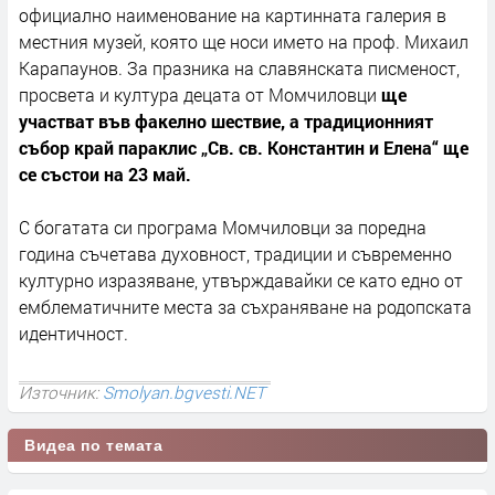
официално наименование на картинната галерия в
местния музей, която ще носи името на проф. Михаил
Карапаунов. За празника на славянската писменост,
просвета и култура децата от Момчиловци
ще
участват във факелно шествие, а традиционният
събор край параклис „Св. св. Константин и Елена“ ще
се състои на 23 май.
С богатата си програма Момчиловци за поредна
година съчетава духовност, традиции и съвременно
културно изразяване, утвърждавайки се като едно от
емблематичните места за съхраняване на родопската
идентичност.
Източник:
Smolyan.bgvesti.NET
Видеа по темата