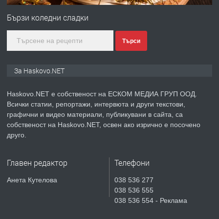
Любен Каравелов, Хасково-близо до
Бързи коледни сладки
градската градина!
преди 4 дни
Търси
ПРЕДЛАГА
ПРОСТОРЕН ТРИСТАЕН
За Haskovo.NET
АПАРТАМЕНТ В НОВА СГРАДА КВ.
КУБА
Haskovo.NET е собственост на ЕСКОМ МЕДИА ГРУП ООД.
Всички статии, репортажи, интервюта и други текстови,
преди 4 дни
графични и видео материали, публикувани в сайта, са
собственост на Haskovo.NET, освен ако изрично е посочено
ПРЕДЛАГА
Продавам парцел в гр. Хасково кв.
друго.
Хисаря до ток, вода,канализация,
асфалт 0889 537 426
Главен редактор
Телефони
преди 4 дни
Анета Кутелова
038 536 277
038 536 555
ПРЕДЛАГА
СГЛОБЯВАНЕ НА МЕБЕЛИ.
038 536 554 - Реклама