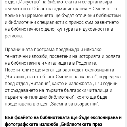
отдел „Изкуство“ на библиотеката и се организира
съвместно с Областна администрация – Смолян. По
време на церемонията ще бъдат отличени библиотеки
и библиотечни специалисти с принос към развитието
на библиотечното дело, културата и духовността в
региона.
Празничната програма предвижда и няколко
тематични изложби, посветени на историята и ролята
на библиотеките и читалищата в Родопите.
Посетителите ще могат да разгледат експозицията
„Читалищата от област Смолян разказват“, подредена
пред отдел „Читалня“, както и изложбата „170 години
от създаването на първите български читалища и
първите читалищни библиотеки“, която ще бъде
представена в отдел „Заемна за възрастни“.
Във фоайето на библиотеката ще бъде експонирана и
фотографската изложба „Библиотеката през