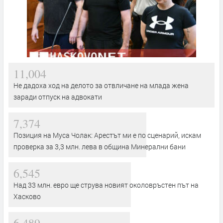
11,004
Не дадоха ход на делото за отвличане на млада жена
заради отпуск на адвокати
7,374
Позиция на Муса Чолак: Арестът ми е по сценарий, искам
проверка за 3,3 млн. лева в община Минерални бани
6,545
Над 33 млн. евро ще струва новият околовръстен път на
Хасково
6,489