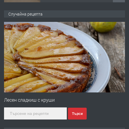
ПРЕДЛАГА
НАПЪЛНО ОБЗАВЕДЕН И
Случайна рецепта
ОБОРУДВАН ТРИСТАЕН
АПАРТАМЕНТ В ЦЕНТЪРА НА ГР.
ХАСКОВО
преди 5 дни
ПРЕДЛАГА
Давам гараж под наем
преди 5 дни
ПРЕДЛАГА
№4120 Магазин/Офис под наем в кв.
Любен Каравелов, Хасково-близо до
Лесен сладкиш с круши
градската градина!
Търси
преди 5 дни
ПРЕДЛАГА
ПРОСТОРЕН ТРИСТАЕН