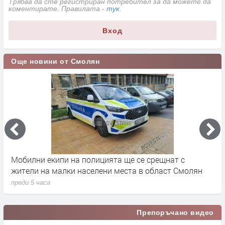
Трябва да сте регистриран потребител за да можете да
коментирате. Правилата -
тук
.
Вход
Още новини от Смолян
Мобилни екипи на полицията ще се срещнат с
С
жители на малки населени места в област Смолян
п
преди 5 часа
Препоръчано видео