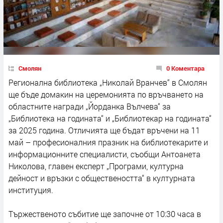
Смолян
0 Коментара
Регионална библиотека „Николай Вранчев“ в Смолян
ще бъде домакин на церемонията по връчването на
областните награди „Йорданка Вълчева“ за
„Библиотека на годината“ и „Библиотекар на годината“
за 2025 година. Отличията ще бъдат връчени на 11
май – професионалния празник на библиотекарите и
информационните специалисти, съобщи Антоанета
Николова, главен експерт „Програми, културна
дейност и връзки с обществеността“ в културната
институция.
Тържественото събитие ще започне от 10:30 часа в