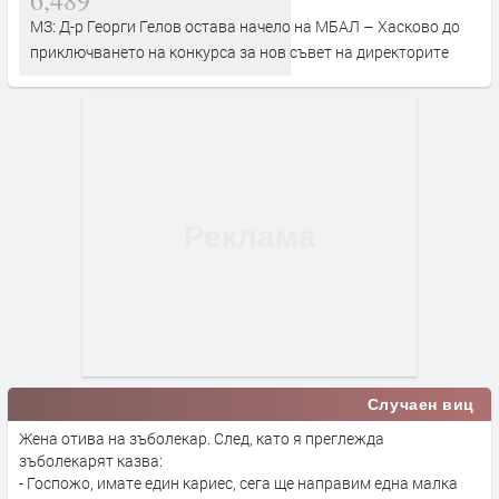
МЗ: Д-р Георги Гелов остава начело на МБАЛ – Хасково до
приключването на конкурса за нов съвет на директорите
Случаен виц
Жена отива на зъболекар. След, като я преглежда
зъболекарят казва:
- Госпожо, имате един кариес, сега ще направим една малка