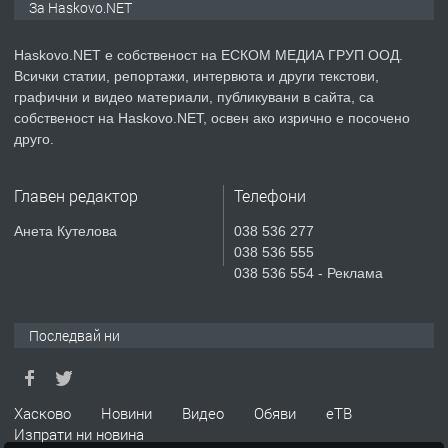
За Haskovo.NET
АПАРТАМЕНТ В НОВА СГРАДА КВ.
КУБА
Haskovo.NET е собственост на ЕСКОМ МЕДИА ГРУП ООД.
Всички статии, репортажи, интервюта и други текстови,
преди 6 дни
графични и видео материали, публикувани в сайта, са
собственост на Haskovo.NET, освен ако изрично е посочено
ПРЕДЛАГА
Продавам парцел в гр. Хасково кв.
друго.
Хисаря до ток, вода,канализация,
асфалт 0889 537 426
Главен редактор
Телефони
преди 6 дни
Анета Кутелова
038 536 277
038 536 555
ПРЕДЛАГА
СГЛОБЯВАНЕ НА МЕБЕЛИ.
038 536 554 - Реклама
Последвай ни
преди 6 дни
ПРЕДЛАГА
№4119 Едностаен обзаведен
Хасково
Новини
Видео
Обяви
еТВ
апартамент под наем в кв.
Изпрати ни новина
Училищни, гр. Хасково.