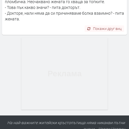
пломбичка. Неочаквано жената го хваща за топките.
- Това пък какво значи? - пита докторът.
- Докторе, нали няма да си причиняваме болка взаимно? - пита
жената.
Покажи друг виц
На най-важните житейски кръстопътища няма никакви пътни
знаци. - Чарли Чаплин