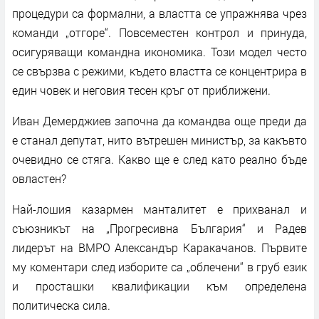
процедури са формални, а властта се упражнява чрез
команди „отгоре“. Повсеместен контрол и принуда,
осигуряващи командна икономика. Този модел често
се свързва с режими, където властта се концентрира в
един човек и неговия тесен кръг от приближени.
Иван Демерджиев започна да командва още преди да
е станал депутат, нито вътрешен министър, за какъвто
очевидно се стяга. Какво ще е след като реално бъде
овластен?
Най-лошия казармен манталитет е прихванал и
съюзникът на „Прогресивна България“ и Радев
лидерът на ВМРО Александър Каракачанов. Първите
му коментари след изборите са „облечени“ в груб език
и просташки квалификации към определена
политическа сила.