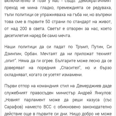
включително и този у нас - също. Демократичният
преход не мина гладко, премеждията се редуваха,
тъпи политици се упражняваха на гъба ни, но въпреки
това сме в първите 50 страни по стандарт на живот,
от над 200 в света. Светът е отворен за нас, което
десетилетия наред бе само мечта.
Наши политици да си падат по Тръмп, Путин, Си
Дзинпин, Орбан. Мечтаят да ни приложат техният
„опит“. Няма да ги огрее. Българите може лесно да се
доверяват на поредния „Спасител“, но и бързо
охладняват, когато се усетят измамени.
Първи отпор на командния стил на Демерджиев даде
служебният правосъден министър Андрей Янкулов:
„Новият парламент може да реши казуса (със
Сарафов) наместо ВСС с обикновено законодателно
действие още в първите си дни. Нищо добро не може