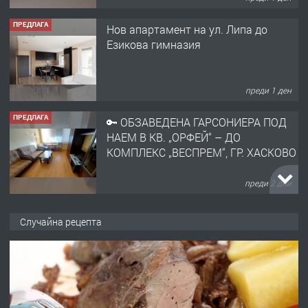
ПРЕДЛАГА
Нов апартамент на ул. Липа до
Езикова гимназия
преди 1 ден
ПРЕДЛАГА
🔑 ОБЗАВЕДЕНА ГАРСОНИЕРА ПОД
НАЕМ В КВ. „ОРФЕЙ“ – ДО
КОМПЛЕКС „ВЕСПРЕМ“, ГР. ХАСКОВО
преди 2 дни
ПРЕДЛАГА
НАПЪЛНО ОБЗАВЕДЕН И
Случайна рецепта
ОБОРУДВАН ТРИСТАЕН
АПАРТАМЕНТ В ЦЕНТЪРА НА ГР.
ХАСКОВО
преди 3 дни
ПРЕДЛАГА
Давам гараж под наем