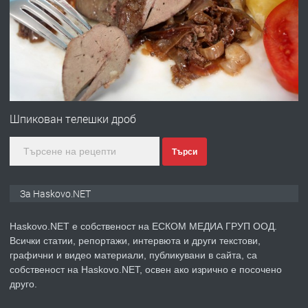
преди 3 дни
ПРЕДЛАГА
№4120 Магазин/Офис под наем в кв.
Любен Каравелов, Хасково-близо до
Шпикован телешки дроб
градската градина!
Търси
преди 4 дни
ПРЕДЛАГА
ПРОСТОРЕН ТРИСТАЕН
За Haskovo.NET
АПАРТАМЕНТ В НОВА СГРАДА КВ.
КУБА
Haskovo.NET е собственост на ЕСКОМ МЕДИА ГРУП ООД.
Всички статии, репортажи, интервюта и други текстови,
преди 4 дни
графични и видео материали, публикувани в сайта, са
собственост на Haskovo.NET, освен ако изрично е посочено
ПРЕДЛАГА
Продавам парцел в гр. Хасково кв.
друго.
Хисаря до ток, вода,канализация,