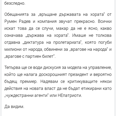
безследно.
Обещанията за „връщане държавата на хората“ от
Румен Радев и компания звучат прекрасно. Всички
искат това да се случи, макар да не е ясно, какво
означава „държава на хората“. Имаше не толкова
отдавна „диктатура на пролетариата“, която погуби
милиони от народа, обвинени за „врагове на народа“ и
„врагове с партиен билет“.
Тепърва ще се води дискусия за модела на управление,
който ще налага доскорошният президент и вероятно
бъдещ премиер. Надявам се критикуващите някои
действия на новата власт да не бъдат етикирани като
„чуждестранни агенти“ или НЕпатриоти.
Да видим.