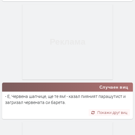
Случаен виц
- Е, Червена шапчице, ще те ям! - казал пияният парашутист и
загризал червената си барета.
Покажи друг виц