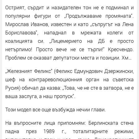
Острият, сърдит и назидателен тон не е подминал и
популярни фигури от „Продължаваме промяната“.
Мирослав Иванов, известен и като „съпругът на Лена
Бориславова“, нападнал в мрежата колеги от
коалицията си. „Лицемерието на ДБ е просто
нетърпимо! Просто вече не се търпи!“ Кресчендо.
Проблем се оказват депутатски места и позиции. Хм…
„Железният Феликс“ (Феликс Едмундович Дзержински,
шеф на контрареволюционния орган на съветска
Русия) обичал да казва: „Това, че не сте в затвора, не е
ваша заслуга, а наш пропуск“.
Този модел все още възбужда нечии глави.
На въпросните лица припомням: Берлинската стена
падна през 1989 г., тоталитарните режими,