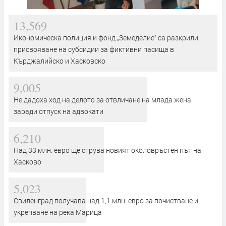
13,569
Икономическа полиция и фонд „Земеделие“ са разкрили
присвояване на субсидии за фиктивни пасища в
Кърджалийско и Хасковско
9,005
Не дадоха ход на делото за отвличане на млада жена
заради отпуск на адвокати
6,210
Над 33 млн. евро ще струва новият околовръстен път на
Хасково
5,023
Свиленград получава над 1,1 млн. евро за почистване и
укрепване на река Марица