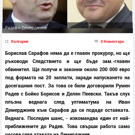
Радев и Демерджиев
България
0 Коментара
Борислав Сарафов няма да е главен прокурор, но ще
ръководи Следствието и ще бъде зам.-главен
обвинител. Ще получи и законни около 200 000 евро
под формата на 20 заплати, заради напускането на
досегашния пост. За това се били договорили Румен
Радев с Бойко Борисов и Делян Пеевски. Такъв слух
плъзна веднага след ултиматума на Иван
Демерджиев към Сарафов да си подаде оставката.
Веднага. Последен шанс, - изкомандва един от най-
приближените до Радев. Това свърши работа само
часове след атаката на Демерджиев.