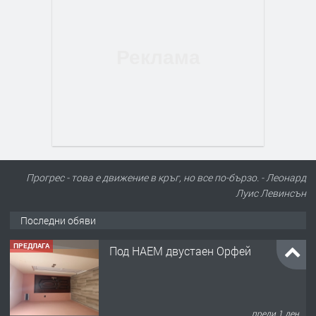
Прогрес - това е движение в кръг, но все по-бързо. - Леонард
Луис Левинсън
Последни обяви
ПРЕДЛАГА
Под НАЕМ двустаен Орфей
преди 1 ден