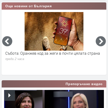
Още новини от България
Събота: Оранжев код за жеги в почти цялата страна
П
в
преди 2 часа
п
Препоръчано видео