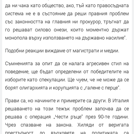
да ни чака като общество, ако, тъй като правосъдната
система не е в състояние да реши правния проблем
със законността на главния ни прокурор, тръгнат да
го решават силово онези, които моментно държат
монопола върху използването на държавно насилие“.
Подобни реакции виждаме от магистрати и медии.
Съмненията за опит да се налага агресивен стил на
поведение, ще бъдат определени от победителите на
изборите като спекулации. Ще чуем, че не може да се
борят олигархията и корупцията с „галене с перце“.
Прави са, но начините и примерите са други. В Италия
решаването на този тежък проблем започва да се
решава с операция „Чести ръце“ през 90-те години.
Чрез спазване на закона. Хиляди от веригата
престъпност до върховете на политиката са