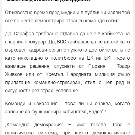
От известно време пред мудии и в публични изяви той
все по-често демонстрира странен команден стил.
Да, Сарафов трябваше отдавна да не е в кабинета на
главния прокурор. Да, ВСС трябваше да се държи като
върховен кадрови орган с нужното достойнство, а не
като някогашното политбюро на ЦК на БКП, което
взимаше решения, спуснати от Първия – Тодор
Живков или от Кремъл. Народната милиция също
прилагаше командно-стресиращ стил с цел ред и
сигурност чрез страх. Успяваше.
Команди и наказания - това ли ни очаква, когато
започне да функционира кабинетът „Радев“?
„Командна демокрация“ – има такава. Това е
политическа система, при която демократичните