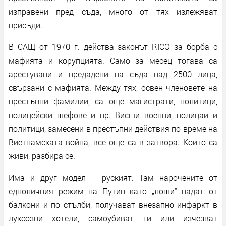
изправени пред съда, много от тях излежяват
присъди.
В САЩ от 1970 г. действа законът RICO за борба с
мафията и корупцията. Само за месец тогава са
арестувани и предадени на съда над 2500 лица,
свързани с мафията. Между тях, освен членовете на
престъпни фамилии, са още магистрати, политици,
полицейски шефове и пр. Висши военни, полицаи и
политици, замесени в престъпни действия по време на
Виетнамската война, все още са в затвора. Които са
живи, разбира се.
Има и друг модел – руският. Там нарочените от
едноличния режим на Путин като „лоши“ падат от
балкони и по стълби, получават внезапно инфаркт в
луксозни хотели, самоубиват ги или изчезват