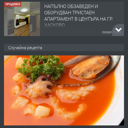
ПРЕДЛАГА
НАПЪЛНО ОБЗАВЕДЕН И
ОБОРУДВАН ТРИСТАЕН
АПАРТАМЕНТ В ЦЕНТЪРА НА ГР.
ХАСКОВО
преди 4 дни
ПРЕДЛАГА
Давам гараж под наем
Случайна рецепта
преди 4 дни
ПРЕДЛАГА
№4120 Магазин/Офис под наем в кв.
Любен Каравелов, Хасково-близо до
градската градина!
преди 4 дни
ПРЕДЛАГА
ПРОСТОРЕН ТРИСТАЕН