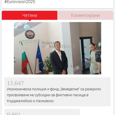
#Eurovision2025
Четени
Коментирани
13,647
Икономическа полиция и фонд „Земеделие“ са разкрили
присвояване на субсидии за фиктивни пасища в
Кърджалийско и Хасковско
9,691