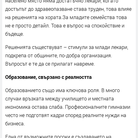
населено място няма достатъчно лекари, когато
достъпът до здравеопазване става труден, това влияе
на решенията на хората.За младите семейства това
не е просто детайл. Това е въпрос на спокойствие и
бъдеще.
Решенията съществуват – стимули за млади лекари,
подкрепа от общините, по-добра организация.
Въпросът е те да се прилагат навреме.
Образование, свързано с реалността
Образованието също има ключова роля. В много
случаи връзката между училището и местната
икономика остава слаба. Професионалните гимназии
често не подготвят кадри според реалните нужди на
бизнеса.
Една от възможните посоки е създаването на