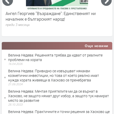
на
Ангел Георгиев "Възраждане": Единственият ни
А
началник е българският народ!
з
з
преди 3 месеца
п
Още новини
Велина Недева: Решенията трябва да идват от реалните
проблеми на хората
16.04.2026
Велина Недева: Привидно се извършват някакви
козметични инвестиции, но това от което реално имат
нужда хората живеещи в Хасково се пренебрегва
21.06.2024
Велина Недева: Мечтая приятелите ми да се върнат в
Хасково, не защото нямат друг избор, а защото тук намират
място за развитие
25.10.2023
Велина Недева: Практичните и точни решения за Хасково ще