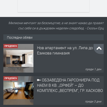
Милиони мечтаят за безсмъртие, а не знаят какво да правят
със себе си в дъждовен неделен следобед. - Сюзън Ерц
Последни обяви
ПРЕДЛАГА
Нов апартамент на ул. Липа до
Езикова гимназия
преди 1 ден
ПРЕДЛАГА
🔑 ОБЗАВЕДЕНА ГАРСОНИЕРА ПОД
НАЕМ В КВ. „ОРФЕЙ“ – ДО
КОМПЛЕКС „ВЕСПРЕМ“, ГР. ХАСКОВО
преди 3 дни