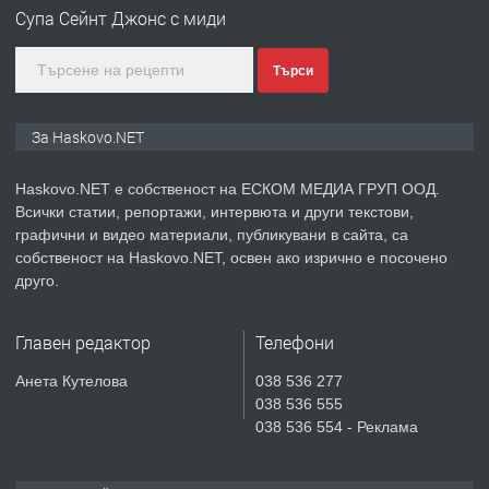
АПАРТАМЕНТ В НОВА СГРАДА КВ.
Супа Сейнт Джонс с миди
КУБА
Търси
преди 5 дни
ПРЕДЛАГА
Продавам парцел в гр. Хасково кв.
За Haskovo.NET
Хисаря до ток, вода,канализация,
асфалт 0889 537 426
Haskovo.NET е собственост на ЕСКОМ МЕДИА ГРУП ООД.
Всички статии, репортажи, интервюта и други текстови,
преди 5 дни
графични и видео материали, публикувани в сайта, са
собственост на Haskovo.NET, освен ако изрично е посочено
ПРЕДЛАГА
СГЛОБЯВАНЕ НА МЕБЕЛИ.
друго.
Главен редактор
Телефони
преди 5 дни
Анета Кутелова
038 536 277
038 536 555
ПРЕДЛАГА
№4119 Едностаен обзаведен
038 536 554 - Реклама
апартамент под наем в кв.
Училищни, гр. Хасково.