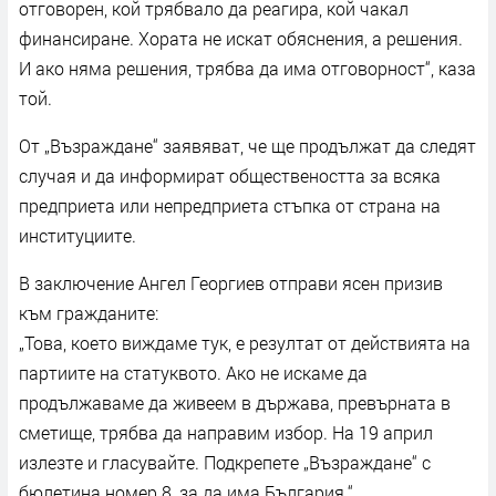
отговорен, кой трябвало да реагира, кой чакал
финансиране. Хората не искат обяснения, а решения.
И ако няма решения, трябва да има отговорност“, каза
той.
От „Възраждане“ заявяват, че ще продължат да следят
случая и да информират обществеността за всяка
предприета или непредприета стъпка от страна на
институциите.
В заключение Ангел Георгиев отправи ясен призив
към гражданите:
„Това, което виждаме тук, е резултат от действията на
партиите на статуквото. Ако не искаме да
продължаваме да живеем в държава, превърната в
сметище, трябва да направим избор. На 19 април
излезте и гласувайте. Подкрепете „Възраждане“ с
бюлетина номер 8, за да има България.“