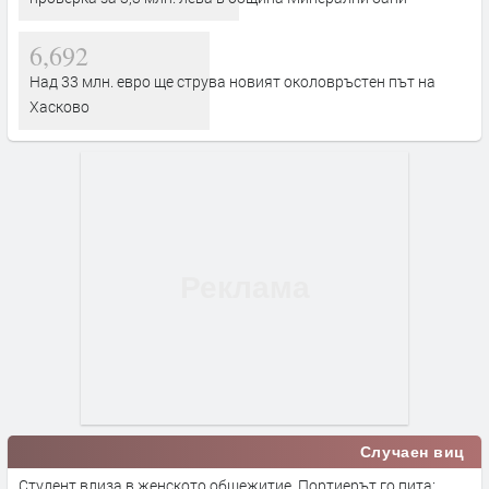
6,692
Над 33 млн. евро ще струва новият околовръстен път на
Хасково
Случаен виц
Студент влиза в женското общежитие. Портиерът го пита: