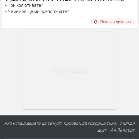
- При коя отивате?
- А вие коя ще ми препоръчате?
Покажи друг виц
Ако искаш децата да те чуят, пробвай да говориш тихо… с някой
друг. - Ан Ландърс