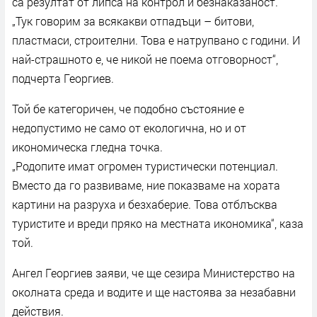
са резултат от липса на контрол и безнаказаност.
„Тук говорим за всякакви отпадъци – битови,
пластмаси, строителни. Това е натрупвано с години. И
най-страшното е, че никой не поема отговорност“,
подчерта Георгиев.
Той бе категоричен, че подобно състояние е
недопустимо не само от екологична, но и от
икономическа гледна точка.
„Родопите имат огромен туристически потенциал.
Вместо да го развиваме, ние показваме на хората
картини на разруха и безхаберие. Това отблъсква
туристите и вреди пряко на местната икономика“, каза
той.
Ангел Георгиев заяви, че ще сезира Министерство на
околната среда и водите и ще настоява за незабавни
действия.