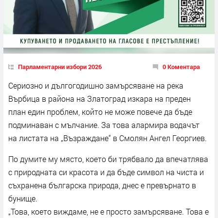
Парламентарни избори 2026
0 Коментара
Сериозно и дългогодишно замърсяване на река
Върбица в района на Златоград изкара на преден
план един проблем, който не може повече да бъде
подминаван с мълчание. За това алармира водачът
на листата на „Възраждане“ в Смолян Ангел Георгиев.
По думите му място, което би трябвало да впечатлява
с природната си красота и да бъде символ на чиста и
съхранена българска природа, днес е превърнато в
бунище.
„Това, което виждаме, не е просто замърсяване. Това е