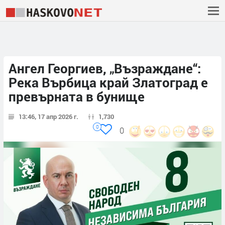
Ангел Георгиев, „Възраждане“:
Река Върбица край Златоград е
превърната в бунище
13:46, 17 апр 2026 г.
1,730
0
0