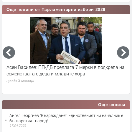
Още новини от Парламентарни избори 2026
Асен Василев: ПП-ДБ предлага 7 мерки в подкрепа на
А
семействата с деца и младите хора
н
преди 3 месеца
п
Още новини
Ангел Георгиев "Възраждане": Единственият ни началник е
българският народ!
17.04.2026