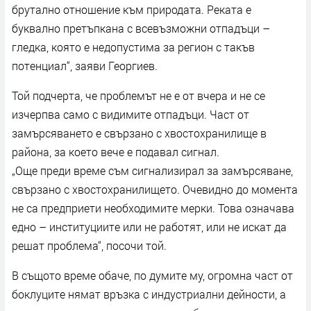
брутално отношение към природата. Реката е
буквално претъпкана с всевъзможни отпадъци –
гледка, която е недопустима за регион с такъв
потенциал“, заяви Георгиев.
Той подчерта, че проблемът не е от вчера и не се
изчерпва само с видимите отпадъци. Част от
замърсяването е свързано с хвостохранилище в
района, за което вече е подавал сигнал.
„Още преди време съм сигнализирал за замърсяване,
свързано с хвостохранилището. Очевидно до момента
не са предприети необходимите мерки. Това означава
едно – институциите или не работят, или не искат да
решат проблема“, посочи той.
В същото време обаче, по думите му, огромна част от
боклуците нямат връзка с индустриални дейности, а