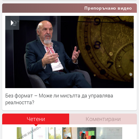
Препоръчано видео
Без формат – Може ли мисълта да управлява
реалността?
Четени
Коментирани