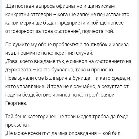
„Ще поставя въпроса официално и ще изискам
конкретни отговори – кога ще започне почистването,
какви мерки ще бъдат предприети и кой ще понесе
отговорност за това състояние“, подчерта той.
По думите му обаче проблемът е по-дълбок и излиза
извън рамките на конкретния случай.
„Това, което виждаме тук, е символ на състоянието на
държавата – както буквално, така и преносно.
Превърнали сме България в бунище – и като среда, и
като управление. И това не е случайно, а резултат от
години бездействие и липса на контрол“, заяви
Георгиев.
Той беше категоричен, че този модел трябва да бъде
прекъснат.
„Не може всеки път да има оправдания – кой бил