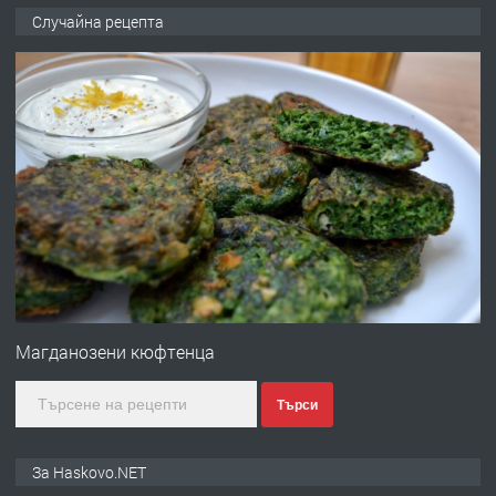
ПРЕДЛАГА
Продавам парцел в кв. Младежки
Случайна рецепта
хълм в Хасково без посредници 0889
537 426
преди 20 часа
ПРЕДЛАГА
Давам обзаведено жилище за жена
без брокери 0889 537 426
преди 20 часа
ПРЕДЛАГА
Под НАЕМ двустаен Орфей
Магданозени кюфтенца
Търси
преди 3 дни
ПРЕДЛАГА
Нов апартамент на ул. Липа до
За Haskovo.NET
Езикова гимназия