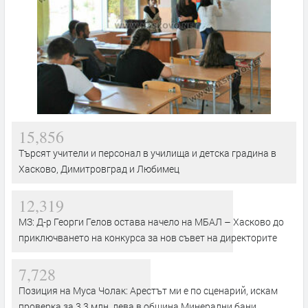
15,856
Търсят учители и персонал в училища и детска градина в
Хасково, Димитровград и Любимец
12,319
МЗ: Д-р Георги Гелов остава начело на МБАЛ – Хасково до
приключването на конкурса за нов съвет на директорите
7,728
Позиция на Муса Чолак: Арестът ми е по сценарий, искам
проверка за 3,3 млн. лева в община Минерални бани