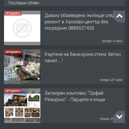
Последни обяви
ПРЕДЛАГА
Давам обзаведено жилище след
ремонт в Хасково-център без
посредник 0889537426
преди 4 часа
ПРЕДЛАГА
Къртене на бани,кухни,стени, бетон,
панел ...!
преди 20 часа
ПРЕДЛАГА
Затворен комплекс "Орфей
Резидънс" - Парцели и къщи
преди 20 часа