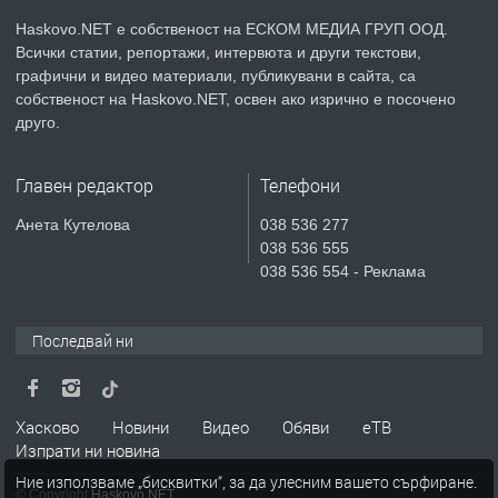
Haskovo.NET е собственост на ЕСКОМ МЕДИА ГРУП ООД.
Всички статии, репортажи, интервюта и други текстови,
преди 3 дни
графични и видео материали, публикувани в сайта, са
собственост на Haskovo.NET, освен ако изрично е посочено
ПРЕДЛАГА
🔑 ОБЗАВЕДЕНА ГАРСОНИЕРА ПОД
друго.
НАЕМ В КВ. „ОРФЕЙ“ – ДО
КОМПЛЕКС „ВЕСПРЕМ“, ГР. ХАСКОВО
Главен редактор
Телефони
преди 5 дни
Анета Кутелова
038 536 277
038 536 555
ПРЕДЛАГА
НАПЪЛНО ОБЗАВЕДЕН И
038 536 554 - Реклама
ОБОРУДВАН ТРИСТАЕН
АПАРТАМЕНТ В ЦЕНТЪРА НА ГР.
ХАСКОВО
Последвай ни
преди 6 дни
ПРЕДЛАГА
Давам гараж под наем
Хасково
Новини
Видео
Обяви
еТВ
Изпрати ни новина
Ние използваме „бисквитки“, за да улесним вашето сърфиране.
© Copyright
Haskovo.NET