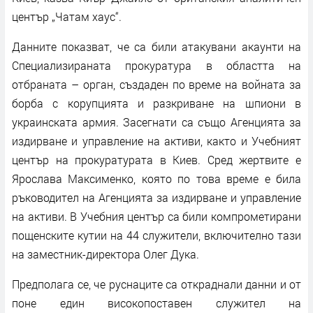
център „Чатам хаус“.
Данните показват, че са били атакувани акаунти на
Специализираната прокуратура в областта на
отбраната – орган, създаден по време на войната за
борба с корупцията и разкриване на шпиони в
украинската армия. Засегнати са също Агенцията за
издирване и управление на активи, както и Учебният
център на прокуратурата в Киев. Сред жертвите е
Ярослава Максименко, която по това време е била
ръководител на Агенцията за издирване и управление
на активи. В Учебния център са били компрометирани
пощенските кутии на 44 служители, включително тази
на заместник-директора Олег Дука.
Предполага се, че руснаците са откраднали данни и от
поне един високопоставен служител на