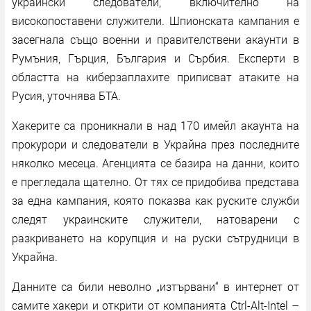
украински следователи, включително на
високопоставени служители. Шпионската кампания е
засегнала също военни и правителствени акаунти в
Румъния, Гърция, България и Сърбия. Експерти в
областта на киберзаплахите приписват атаките на
Русия, уточнява БТА.
Хакерите са проникнали в над 170 имейл акаунта на
прокурори и следователи в Украйна през последните
няколко месеца. Агенцията се базира на данни, които
е прегледала щателно. От тях се придобива представа
за една кампания, която показва как руските служби
следят украинските служители, натоварени с
разкриването на корупция и на руски сътрудници в
Украйна.
Данните са били неволно „изтървани“ в интернет от
самите хакери и открити от компанията Ctrl-Alt-Intel –