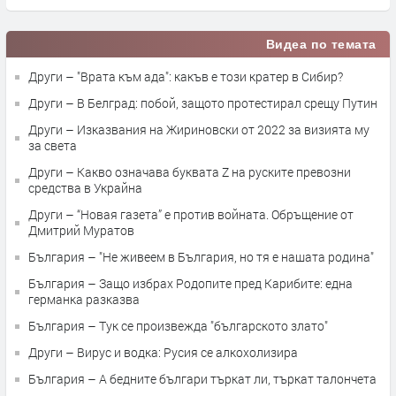
Видеа по темата
Други – "Врата към ада": какъв е този кратер в Сибир?
Други – В Белград: побой, защото протестирал срещу Путин
Други – Изказвания на Жириновски от 2022 за визията му
за света
Други – Какво означава буквата Z на руските превозни
средства в Украйна
Други – “Новая газета” е против войната. Обръщение от
Дмитрий Муратов
България – "Не живеем в България, но тя е нашата родина"
България – Защо избрах Родопите пред Карибите: една
германка разказва
България – Тук се произвежда "българското злато"
Други – Вирус и водка: Русия се алкохолизира
България – А бедните българи търкат ли, търкат талончета