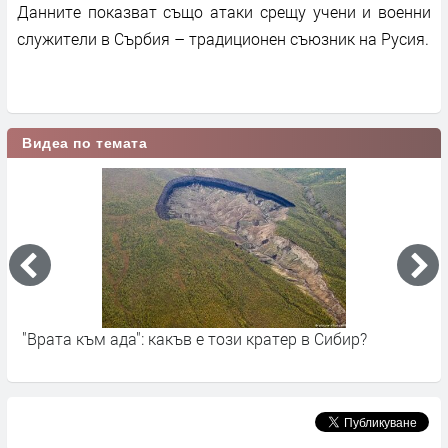
Данните показват също атаки срещу учени и военни
служители в Сърбия – традиционен съюзник на Русия.
Видеа по темата
е този кратер в Сибир?
В Белград: побой, защото п