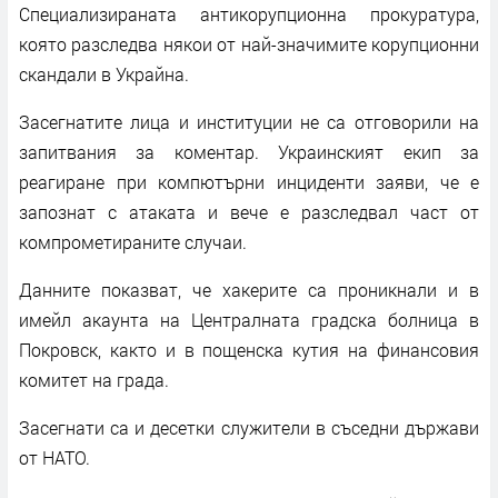
Специализираната антикорупционна прокуратура,
която разследва някои от най-значимите корупционни
скандали в Украйна.
Засегнатите лица и институции не са отговорили на
запитвания за коментар. Украинският екип за
реагиране при компютърни инциденти заяви, че е
запознат с атаката и вече е разследвал част от
компрометираните случаи.
Данните показват, че хакерите са проникнали и в
имейл акаунта на Централната градска болница в
Покровск, както и в пощенска кутия на финансовия
комитет на града.
Засегнати са и десетки служители в съседни държави
от НАТО.