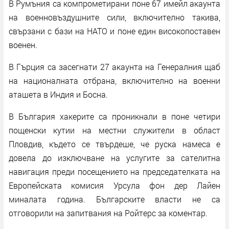
В Румъния са компрометирани поне 67 имейл акаунта
на военновъздушните сили, включително такива,
свързани с бази на НАТО и поне един високопоставен
военен.
В Гърция са засегнати 27 акаунта на Генералния щаб
на националната отбрана, включително на военни
аташета в Индия и Босна.
В България хакерите са проникнали в поне четири
пощенски кутии на местни служители в област
Пловдив, където се твърдеше, че руска намеса е
довела до изключване на услугите за сателитна
навигация преди посещението на председателката на
Европейската комисия Урсула фон дер Лайен
миналата година. Българските власти не са
отговорили на запитвания на Ройтерс за коментар.