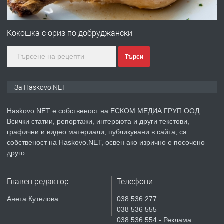
Любен Каравелов, Хасково-близо до
градската градина!
Кокошка с ориз по добруджански
преди 4 дни
Търси
ПРЕДЛАГА
ПРОСТОРЕН ТРИСТАЕН
АПАРТАМЕНТ В НОВА СГРАДА КВ.
КУБА
За Haskovo.NET
преди 5 дни
Haskovo.NET е собственост на ЕСКОМ МЕДИА ГРУП ООД.
Всички статии, репортажи, интервюта и други текстови,
ПРЕДЛАГА
Продавам парцел в гр. Хасково кв.
графични и видео материали, публикувани в сайта, са
Хисаря до ток, вода,канализация,
собственост на Haskovo.NET, освен ако изрично е посочено
асфалт 0889 537 426
друго.
преди 5 дни
Главен редактор
Телефони
ПРЕДЛАГА
СГЛОБЯВАНЕ НА МЕБЕЛИ.
Анета Кутелова
038 536 277
038 536 555
038 536 554 - Реклама