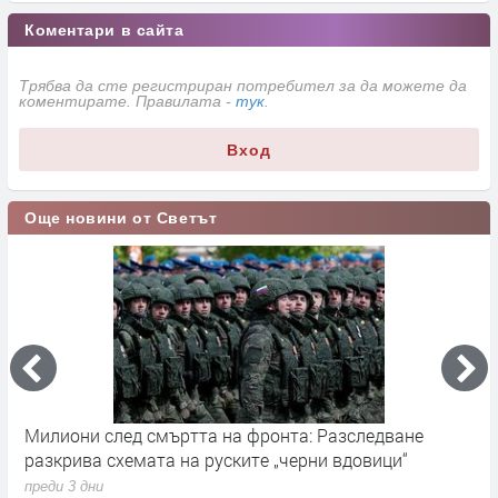
Коментари в сайта
Трябва да сте регистриран потребител за да можете да
коментирате. Правилата -
тук
.
Вход
Още новини от Светът
тта на фронта: Разследване
Германските служби раз
а руските „черни вдовици“
влияние върху местния 
преди 3 дни