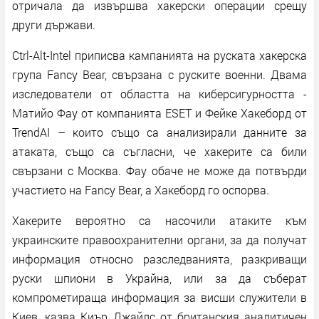
отричала да извършва хакерски операции срещу
други държави.
Ctrl-Alt-Intel приписва кампанията на руската хакерска
група Fancy Bear, свързана с руските военни. Двама
изследователи от областта на киберсигурността -
Матийо Фау от компанията ESET и Фейке Хакеборд от
TrendAI – които също са анализирали данните за
атаката, също са съгласни, че хакерите са били
свързани с Москва. Фау обаче не може да потвърди
участието на Fancy Bear, а Хакеборд го оспорва.
Хакерите вероятно са насочили атаките към
украинските правоохранителни органи, за да получат
информация относно разследванията, разкриващи
руски шпиони в Украйна, или за да съберат
компрометираща информация за висши служители в
Киев, казва Киър Джайлс от британския аналитичен