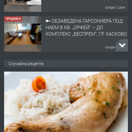
ПРЕДЛАГА
🔑 ОБЗАВЕДЕНА ГАРСОНИЕРА ПОД
НАЕМ В КВ. „ОРФЕЙ“ – ДО
КОМПЛЕКС „ВЕСПРЕМ“, ГР. ХАСКОВО
преди 3 дни
ПРЕДЛАГА
НАПЪЛНО ОБЗАВЕДЕН И
ОБОРУДВАН ТРИСТАЕН
АПАРТАМЕНТ В ЦЕНТЪРА НА ГР.
Случайна рецепта
ХАСКОВО
преди 4 дни
ПРЕДЛАГА
Давам гараж под наем
преди 4 дни
ПРЕДЛАГА
№4120 Магазин/Офис под наем в кв.