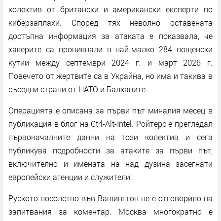
колектив от британски и американски експерти по
киберзаплахи. Според тях неволно оставената
достъпна информация за атаката е показвала, че
хакерите са проникнали в най-малко 284 пощенски
кутии между септември 2024 г. и март 2026 г.
Повечето от жертвите са в Украйна, но има и такива в
съседни страни от НАТО и Балканите.
Операцията е описана за първи път миналия месец в
публикация в блог на Ctrl-Alt-Intel. Ройтерс е прегледал
първоначалните данни на този колектив и сега
публикува подробности за атаките за първи път,
включително и имената на над дузина засегнати
европейски агенции и служители.
Руското посолство във Вашингтон не е отговорило на
запитвания за коментар. Москва многократно е