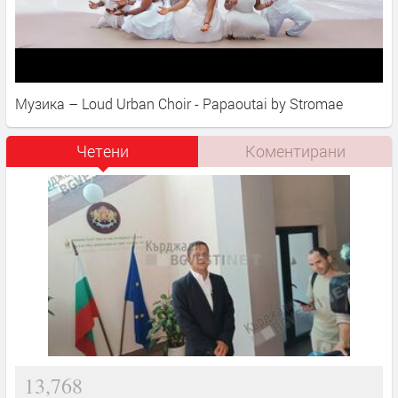
Музика – Loud Urban Choir - Papaoutai by Stromae
Четени
Коментирани
13,768