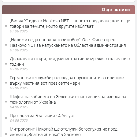
Още новини
„Визия Х“ идва в Haskovo.NET – новото предаване, което ще
говори за темите, които другите избягват
07.08.2026
„Наложи се да направя този избор“: Олег Филев пред
Haskovo.NET за напускането на Областна администрация
07.08.2026
Държавата откри, че административни мрежи са хаквани с
години
05.08.2026
Германските служби разследват руски опити за влияние
върху местния вот през септември
05.08.2026
Шефът на кабинета на Зеленски е противник на износа на
технологии от Украйна
04.08.2026
Прогноза за България - 4 Август
04.08.2026
Митрополит Николай ще отслужи богослужение пред
иконата „Златна ябълка“ в Хасково