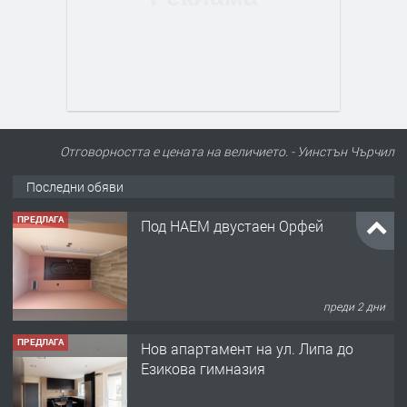
Отговорността е цената на величието. - Уинстън Чърчил
Последни обяви
ПРЕДЛАГА
Под НАЕМ двустаен Орфей
преди 2 дни
ПРЕДЛАГА
Нов апартамент на ул. Липа до
Езикова гимназия
преди 2 дни