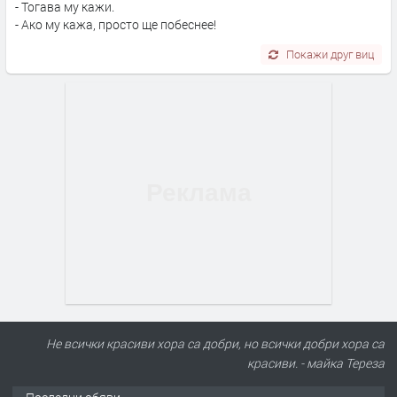
- Тогава му кажи.
- Ако му кажа, просто ще побеснее!
Покажи друг виц
Не всички красиви хора са добри, но всички добри хора са
красиви. - майка Тереза