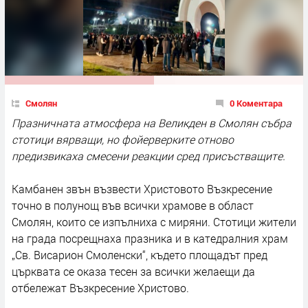
Смолян
0 Коментара
Празничната атмосфера на Великден в Смолян събра
стотици вярващи, но фойерверките отново
предизвикаха смесени реакции сред присъстващите.
Камбанен звън възвести Христовото Възкресение
точно в полунощ във всички храмове в област
Смолян, които се изпълниха с миряни. Стотици жители
на града посрещнаха празника и в катедралния храм
„Св. Висарион Смоленски“, където площадът пред
църквата се оказа тесен за всички желаещи да
отбележат Възкресение Христово.