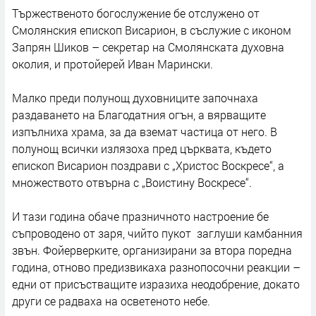
Тържественото богослужение бе отслужено от
Смолянския епископ Висарион, в съслужие с иконом
Запрян Шиков – секретар на Смолянската духовна
околия, и протойерей Иван Марински.
Малко преди полунощ духовниците започнаха
раздаването на Благодатния огън, а вярващите
изпълниха храма, за да вземат частица от него. В
полунощ всички излязоха пред църквата, където
епископ Висарион поздрави с „Христос Воскресе“, а
множеството отвърна с „Воистину Воскресе“.
И тази година обаче празничното настроение бе
съпроводено от заря, чийто пукот заглуши камбанния
звън. Фойерверките, организирани за втора поредна
година, отново предизвикаха разнопосочни реакции –
едни от присъстващите изразиха неодобрение, докато
други се радваха на осветеното небе.