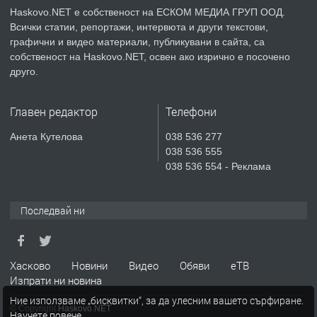
КУБА
Haskovo.NET е собственост на ЕСКОМ МЕДИА ГРУП ООД.
Всички статии, репортажи, интервюта и други текстови,
преди 3 дни
графични и видео материали, публикувани в сайта, са
собственост на Haskovo.NET, освен ако изрично е посочено
ПРЕДЛАГА
Продавам парцел в гр. Хасково кв.
друго.
Хисаря до ток, вода,канализация,
асфалт 0889 537 426
Главен редактор
Телефони
преди 3 дни
Анета Кутелова
038 536 277
038 536 555
ПРЕДЛАГА
СГЛОБЯВАНЕ НА МЕБЕЛИ.
038 536 554 - Реклама
Последвай ни
преди 3 дни
ПРЕДЛАГА
№4119 Едностаен обзаведен
Хасково
Новини
Видео
Обяви
еТВ
апартамент под наем в кв.
Изпрати ни новина
Училищни, гр. Хасково.
Ние използваме „бисквитки“, за да улесним вашето сърфиране.
© Copyright
Haskovo.NET
Научете повече
.