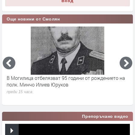
Вход
Още новини от Смолян
17
В Могилица отбелязват 95 години от рождението на
Б
полк. Минчо Илиев Юруков
Ч
преди 15 часа
п
Препоръчано видео