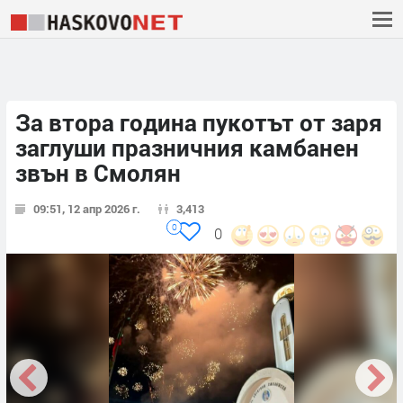
За втора година пукотът от заря
заглуши празничния камбанен
звън в Смолян
09:51, 12 апр 2026 г.
3,413
0
0