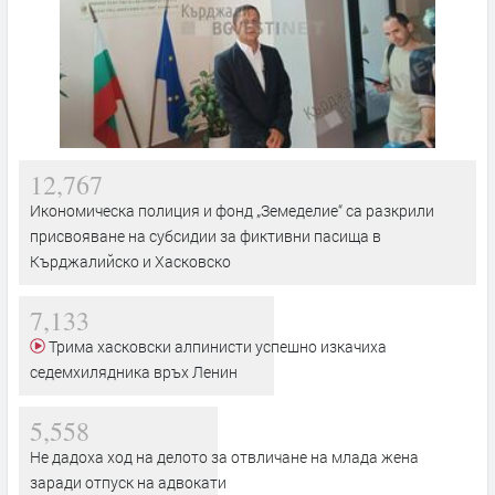
12,767
Икономическа полиция и фонд „Земеделие“ са разкрили
присвояване на субсидии за фиктивни пасища в
Кърджалийско и Хасковско
7,133
Трима хасковски алпинисти успешно изкачиха
седемхилядника връх Ленин
5,558
Не дадоха ход на делото за отвличане на млада жена
заради отпуск на адвокати