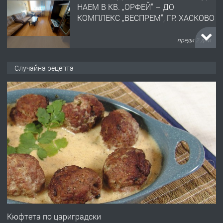
НАЕМ В КВ. „ОРФЕЙ“ – ДО
КОМПЛЕКС „ВЕСПРЕМ“, ГР. ХАСКОВО
преди 2 дни
ПРЕДЛАГА
НАПЪЛНО ОБЗАВЕДЕН И
Случайна рецепта
ОБОРУДВАН ТРИСТАЕН
АПАРТАМЕНТ В ЦЕНТЪРА НА ГР.
ХАСКОВО
преди 3 дни
ПРЕДЛАГА
Давам гараж под наем
преди 3 дни
ПРЕДЛАГА
№4120 Магазин/Офис под наем в кв.
Любен Каравелов, Хасково-близо до
Кюфтета по цариградски
градската градина!