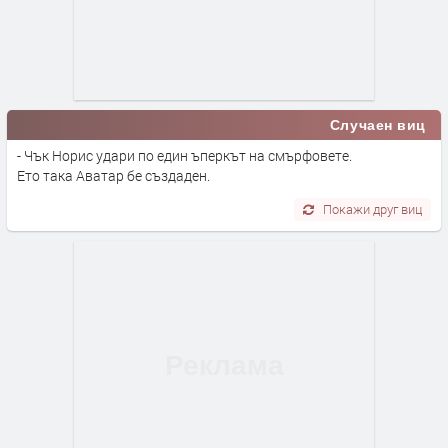
Случаен виц
- Чък Норис удари по един ъперкът на смърфовете.
Ето така Аватар бе създаден.
Покажи друг виц