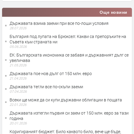
Още новини
Държавата взима заеми при все по-лоши условия
28.07.2026
България под лупата на Брюксел: Какви са препоръките на
Съвета към страната ни
05.06.2026
ЕК: Българската икономика се забавя и държавният дълг се
увеличава
21.05.2026
Държавата пое нов дълг от 150 млн. евро
21.04.2026
Държавата тегли все по-скъпи заеми
07.04.2026
Всеки ще може да си купи държавни облигации в пощата
22.01.2026
Държавата изтегли първия си заем от 150 млн. евро за тази
година
20.01.2026
Коригираният бюджет: Било каквото било, вече ще бъде,