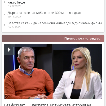
както беше
09.12.2025
Държавата се нагърби с нови 300 млн. лв. дълг
19.11.2025
Властта се кани да налее нови милиарди в държавни фирми
05.11.2025
Препоръчано видео
Без формат – Клеопатра: Истинската история на