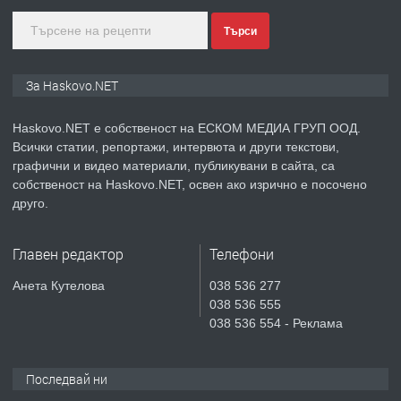
Търси
преди 3 дни
ПРЕДЛАГА
ПРОСТОРЕН ТРИСТАЕН
За Haskovo.NET
АПАРТАМЕНТ В НОВА СГРАДА КВ.
КУБА
Haskovo.NET е собственост на ЕСКОМ МЕДИА ГРУП ООД.
Всички статии, репортажи, интервюта и други текстови,
преди 4 дни
графични и видео материали, публикувани в сайта, са
собственост на Haskovo.NET, освен ако изрично е посочено
ПРЕДЛАГА
Продавам парцел в гр. Хасково кв.
друго.
Хисаря до ток, вода,канализация,
асфалт 0889 537 426
Главен редактор
Телефони
преди 4 дни
Анета Кутелова
038 536 277
038 536 555
ПРЕДЛАГА
СГЛОБЯВАНЕ НА МЕБЕЛИ.
038 536 554 - Реклама
Последвай ни
преди 4 дни