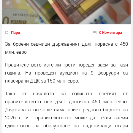
Пари
0 Коментара
За броени седмици държавният дълг порасна с 450
млн. евро
Правителството изтегли трети пореден заем за тази
година. На проведен аукцион на 9 февруари са
пласирани ДЦК за 150 млн. евро.
Така от началото на годината поетият от
правителството нов дълг достигна 450 млн. евро.
Държавата все още няма приет редовен бюджет за
2026 г. и правителството може да тегли заеми
единствено за обслужване на падежиращи стари