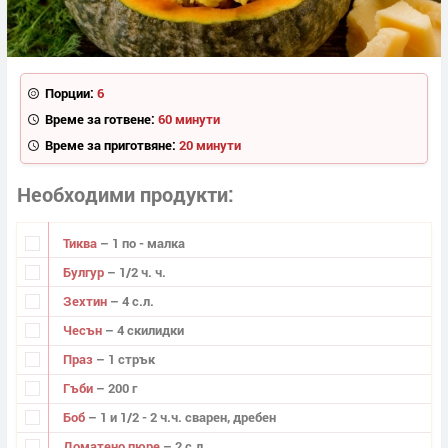
Порции:
6
Време за готвене:
60 минути
Време за приготвяне:
20 минути
Необходими продукти
Тиква
– 1 по - малка
Булгур
– 1/2 ч. ч.
Зехтин
– 4 с.л.
Чесън
– 4 скилидки
Праз
– 1 стрък
Гъби
– 200 г
Боб
– 1 и 1/2 - 2 ч.ч. сварен, дребен
Доматено пюре
– 2 с.л.