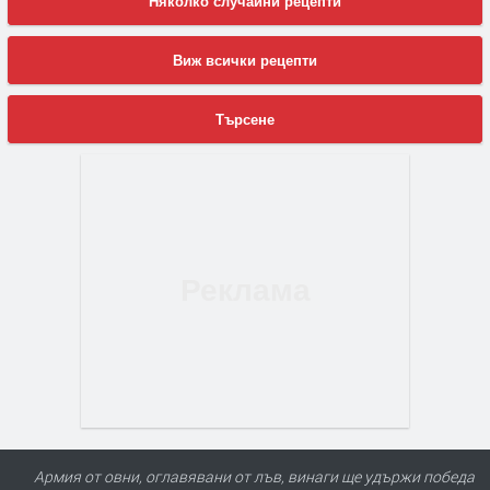
Няколко случайни рецепти
Виж всички рецепти
Търсене
Армия от овни, оглавявани от лъв, винаги ще удържи победа