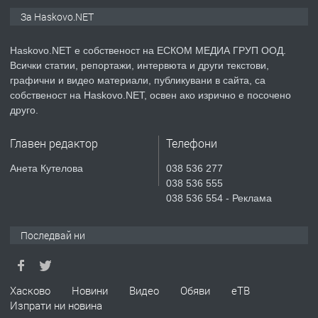
ПРЕДЛАГА
Продавам парцел в гр. Хасково кв.
За Haskovo.NET
Хисаря до ток, вода,канализация,
асфалт 0889 537 426
Haskovo.NET е собственост на ЕСКОМ МЕДИА ГРУП ООД.
Всички статии, репортажи, интервюта и други текстови,
преди 5 дни
графични и видео материали, публикувани в сайта, са
собственост на Haskovo.NET, освен ако изрично е посочено
ПРЕДЛАГА
СГЛОБЯВАНЕ НА МЕБЕЛИ.
друго.
Главен редактор
Телефони
преди 5 дни
Анета Кутелова
038 536 277
038 536 555
ПРЕДЛАГА
№4119 Едностаен обзаведен
038 536 554 - Реклама
апартамент под наем в кв.
Училищни, гр. Хасково.
Последвай ни
преди 6 дни
ПРЕДЛАГА
Хасково
Новини
Видео
Обяви
еТВ
Под НАЕМ двустаен Орфей
Изпрати ни новина