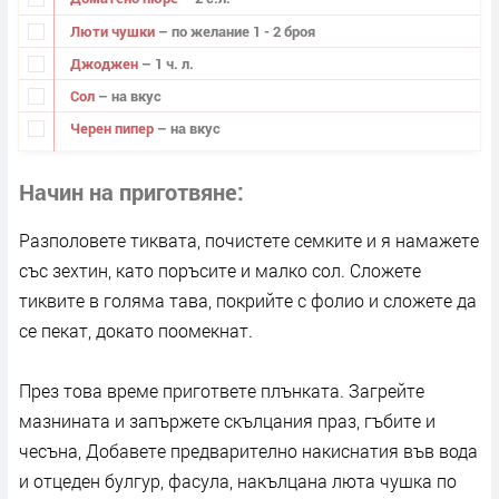
Люти чушки
– по желание 1 - 2 броя
Джоджен
– 1 ч. л.
Сол
– на вкус
Черен пипер
– на вкус
Начин на приготвяне
Разполовете тиквата, почистете семките и я намажете
със зехтин, като поръсите и малко сол. Сложете
тиквите в голяма тава, покрийте с фолио и сложете да
се пекат, докато поомекнат.
През това време пригответе плънката. Загрейте
мазнината и запържете скълцания праз, гъбите и
чесъна, Добавете предварително накиснатия във вода
и отцеден булгур, фасула, накълцана люта чушка по