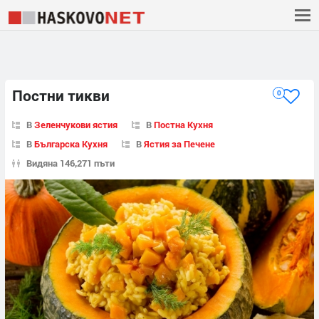
Постни тикви
0
В
Зеленчукови ястия
В
Постна Кухня
В
Българска Кухня
В
Ястия за Печене
Видяна 146,271 пъти