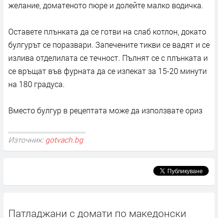
желание, доматеното пюре и долейте малко водичка.
Оставете плънката да се готви на слаб котлон, докато
булгурът се поразвари. Запечените тикви се вадят и се
излива отделилата се течност. Пълнят се с плънката и
се връщат във фурната да се изпекат за 15-20 минути
на 180 градуса.
Вместо булгур в рецептата може да използвате ориз
Източник:
gotvach.bg
Патладжани с домати по македонски