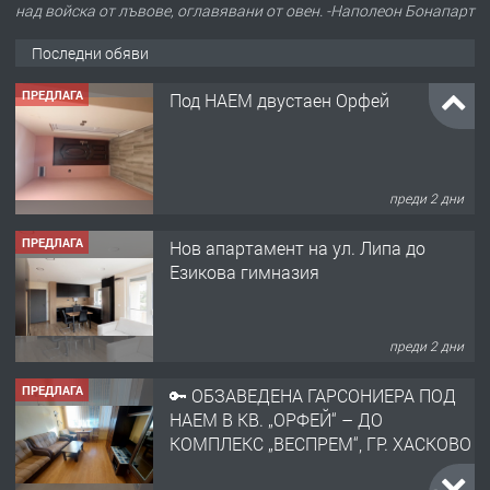
над войска от лъвове, оглавявани от овен. -Наполеон Бонапарт
Последни обяви
ПРЕДЛАГА
Нов апартамент на ул. Липа до
Езикова гимназия
преди 2 дни
ПРЕДЛАГА
🔑 ОБЗАВЕДЕНА ГАРСОНИЕРА ПОД
НАЕМ В КВ. „ОРФЕЙ“ – ДО
КОМПЛЕКС „ВЕСПРЕМ“, ГР. ХАСКОВО
преди 3 дни
ПРЕДЛАГА
НАПЪЛНО ОБЗАВЕДЕН И
ОБОРУДВАН ТРИСТАЕН
АПАРТАМЕНТ В ЦЕНТЪРА НА ГР.
ХАСКОВО