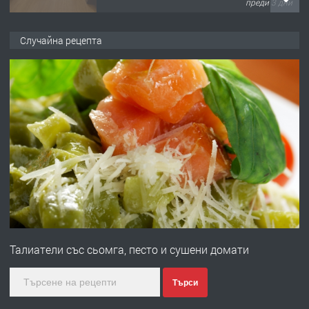
преди 4 дни
ПРЕДЛАГА
Давам гараж под наем
Случайна рецепта
преди 4 дни
ПРЕДЛАГА
№4120 Магазин/Офис под наем в кв.
Любен Каравелов, Хасково-близо до
градската градина!
преди 5 дни
ПРЕДЛАГА
ПРОСТОРЕН ТРИСТАЕН
АПАРТАМЕНТ В НОВА СГРАДА КВ.
Талиатели със сьомга, песто и сушени домати
КУБА
преди 5 дни
Търси