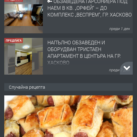
🔑 ОБЗАВЕДЕНА ГАРСОНИЕРА ПОД
НАЕМ В КВ. „ОРФЕЙ“ – ДО
КОМПЛЕКС „ВЕСПРЕМ“, ГР. ХАСКОВО
преди 1 ден
ПРЕДЛАГА
НАПЪЛНО ОБЗАВЕДЕН И
ОБОРУДВАН ТРИСТАЕН
АПАРТАМЕНТ В ЦЕНТЪРА НА ГР.
ХАСКОВО
преди 2 дни
ПРЕДЛАГА
Давам гараж под наем
Случайна рецепта
преди 2 дни
ПРЕДЛАГА
№4120 Магазин/Офис под наем в кв.
Любен Каравелов, Хасково-близо до