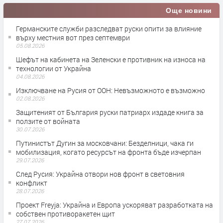
Още новини
Германските служби разследват руски опити за влияние
върху местния вот през септември
05.08.2026
Шефът на кабинета на Зеленски е противник на износа на
технологии от Украйна
04.08.2026
Изключване на Русия от ООН: Невъзможното е възможно
02.08.2026
Защитеният от България руски патриарх издаде книга за
ползите от войната
30.07.2026
Путинистът Дугин за московчани: Безделници, чака ги
мобилизация, когато ресурсът на фронта бъде изчерпан
29.07.2026
След Русия: Украйна отвори нов фронт в световния
конфликт
28.07.2026
Проект Freyja: Украйна и Европа ускоряват разработката на
собствен противоракетен щит
27.07.2026