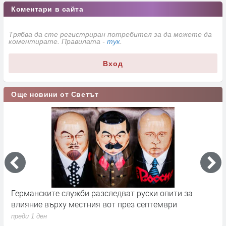
Коментари в сайта
Трябва да сте регистриран потребител за да можете да
коментирате. Правилата -
тук
.
Вход
Още новини от Светът
Германските служби разследват руски опити за
Х
влияние върху местния вот през септември
у
преди 1 ден
п