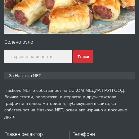
градската градина!
преди 2 дни
ПРЕДЛАГА
ПРОСТОРЕН ТРИСТАЕН
АПАРТАМЕНТ В НОВА СГРАДА КВ.
Солено руло
КУБА
Търси
преди 3 дни
ПРЕДЛАГА
Продавам парцел в гр. Хасково кв.
За Haskovo.NET
Хисаря до ток, вода,канализация,
асфалт 0889 537 426
Haskovo.NET е собственост на ЕСКОМ МЕДИА ГРУП ООД.
Всички статии, репортажи, интервюта и други текстови,
преди 3 дни
графични и видео материали, публикувани в сайта, са
собственост на Haskovo.NET, освен ако изрично е посочено
ПРЕДЛАГА
СГЛОБЯВАНЕ НА МЕБЕЛИ.
друго.
Главен редактор
Телефони