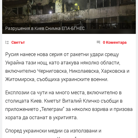
Разрушения в Киев Снимка ЕПА-БГНЕС
Светът
0 Коментара
Русия нанесе нова серия от ракетни удари срещу
Украйна тази нощ, като атакува няколко области,
включително Черниговска, Николаевска, Харковска и
Житомирска, съобщиха украинските военни.
Експлозии са чути на много места, включително в
столицата Киев. Кметът Виталий Кличко съобщи в
приложението „Телеграм“ за няколко взрива и призова
хората да останат в укритията.
Според украински медии са използвани и