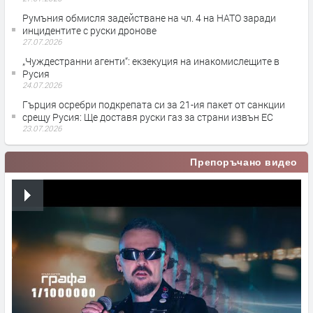
Румъния обмисля задействане на чл. 4 на НАТО заради
инцидентите с руски дронове
27.07.2026
„Чуждестранни агенти“: екзекуция на инакомислещите в
Русия
24.07.2026
Гърция осребри подкрепата си за 21-ия пакет от санкции
срещу Русия: Ще доставя руски газ за страни извън ЕС
23.07.2026
Препоръчано видео