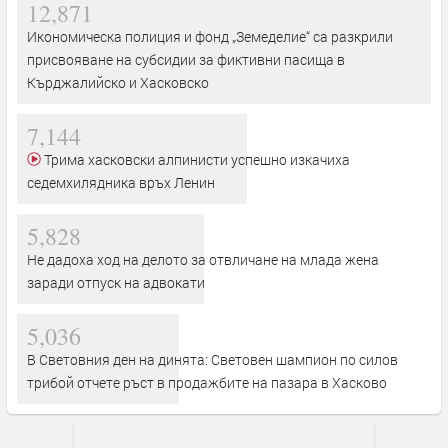
12,871
Икономическа полиция и фонд „Земеделие“ са разкрили
присвояване на субсидии за фиктивни пасища в
Кърджалийско и Хасковско
7,144
Трима хасковски алпинисти успешно изкачиха
седемхилядника връх Ленин
5,828
Не дадоха ход на делото за отвличане на млада жена
заради отпуск на адвокати
5,036
В Световния ден на динята: Световен шампион по силов
трибой отчете ръст в продажбите на пазара в Хасково