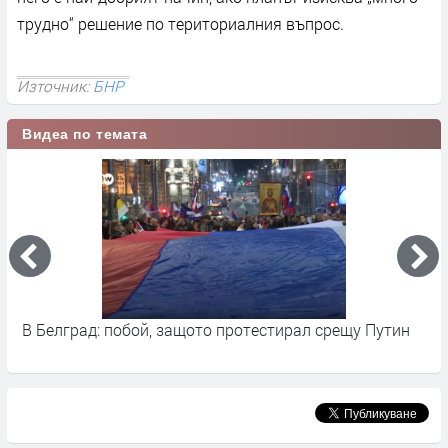
трудно“ решение по териториалния въпрос.
Източник:
БНР
Видеа по темата
В Белград: побой, защото протестирал срещу Путин
И
с