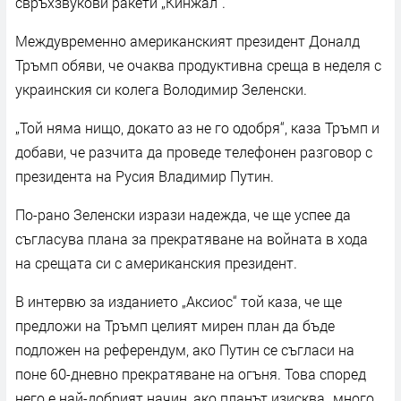
свръхзвукови ракети „Кинжал“.
Междувременно американският президент Доналд
Тръмп обяви, че очаква продуктивна среща в неделя с
украинския си колега Володимир Зеленски.
„Той няма нищо, докато аз не го одобря“, каза Тръмп и
добави, че разчита да проведе телефонен разговор с
президента на Русия Владимир Путин.
По-рано Зеленски изрази надежда, че ще успее да
съгласува плана за прекратяване на войната в хода
на срещата си с американския президент.
В интервю за изданието „Аксиос“ той каза, че ще
предложи на Тръмп целият мирен план да бъде
подложен на референдум, ако Путин се съгласи на
поне 60-дневно прекратяване на огъня. Това според
него е най-добрият начин, ако планът изисква „много