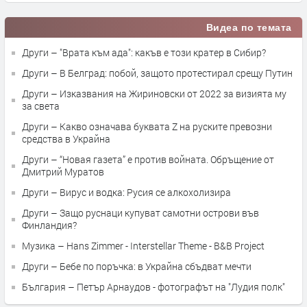
Видеа по темата
Други – "Врата към ада": какъв е този кратер в Сибир?
Други – В Белград: побой, защото протестирал срещу Путин
Други – Изказвания на Жириновски от 2022 за визията му
за света
Други – Какво означава буквата Z на руските превозни
средства в Украйна
Други – “Новая газета” е против войната. Обръщение от
Дмитрий Муратов
Други – Вирус и водка: Русия се алкохолизира
Други – Защо руснаци купуват самотни острови във
Финландия?
Музика – Hans Zimmer - Interstellar Theme - B&B Project
Други – Бебе по поръчка: в Украйна сбъдват мечти
България – Петър Арнаудов - фотографът на "Лудия полк"