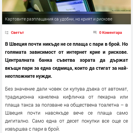
Картовите разплащания са удобни, но крият и рискове
Светът
0 Коментара
В Швеция почти никъде не се плаща с пари в брой. Но
голямата зависимост от интернет крие и рискове.
Централната банка съветва хората да държат
вкъщи пари за една седмица, които да стигат за най-
неотложните нужди.
Без значение дали човек си купува дъвка от автомат,
традиционна канелена кифличка от пекарна или
плаща такса за ползване на обществена тоалетна – в
Швеция почти навсякъде вече се плаща само
дигитално. Само една от десет покупки все още се
извършва с пари в брой.