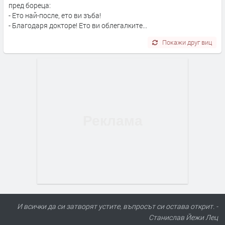
пред бореца:
- Ето най-после, ето ви зъба!
- Благодаря доктoре! Ето ви облегалките...
Покажи друг виц
И всички да си затворят устите, въпросът си остава открит. -
Станислав Йежи Лец