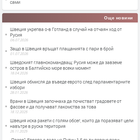
сами
Още новини
Швеция укрепва о-в Готланд в случай на отчаян ход от
Русия
06.07.2026
Защо в Швеция връщат плащанията с пари в брой
01.07.2026
Шведският главнокомандващ: Русия може да завземе
остров в Балтийско море всеки момент
18.04.2026
Швеция обмисля да въведе еврото след парламентарните
избори
28.01.2026
Врани в Швеция започнаха да почистват градовете от
фасове и да получават лакомства за това
18.12.2025
Швеция иска ракети с голям обсег, които да поразяват цели
навътре в руска територия
26.11.2025
„Позор“: Европа е дала на Путин 1.5 пъти повече пари,