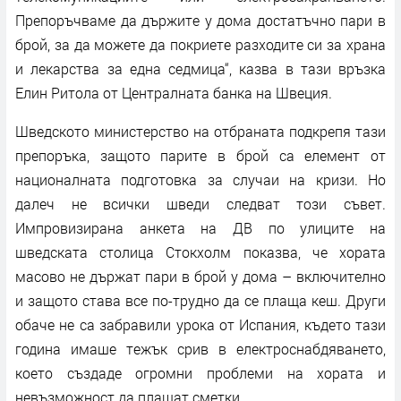
Препоръчваме да държите у дома достатъчно пари в
брой, за да можете да покриете разходите си за храна
и лекарства за една седмица“, казва в тази връзка
Елин Ритола от Централната банка на Швеция.
Шведското министерство на отбраната подкрепя тази
препоръка, защото парите в брой са елемент от
националната подготовка за случаи на кризи. Но
далеч не всички шведи следват този съвет.
Импровизирана анкета на ДВ по улиците на
шведската столица Стокхолм показва, че хората
масово не държат пари в брой у дома – включително
и защото става все по-трудно да се плаща кеш. Други
обаче не са забравили урока от Испания, където тази
година имаше тежък срив в електроснабдяването,
което създаде огромни проблеми на хората и
невъзможност да плащат сметки.