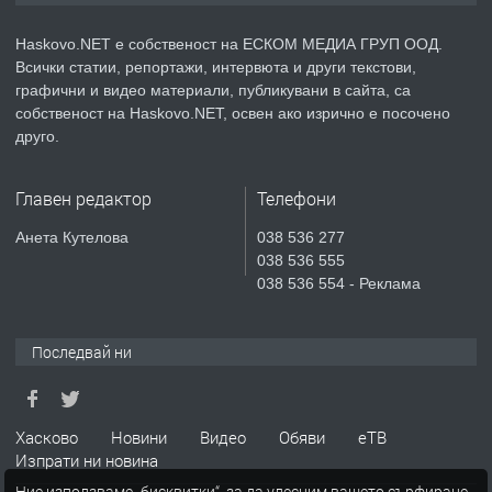
АПАРТАМЕНТ В НОВА СГРАДА КВ.
КУБА
Haskovo.NET е собственост на ЕСКОМ МЕДИА ГРУП ООД.
Всички статии, репортажи, интервюта и други текстови,
преди 5 дни
графични и видео материали, публикувани в сайта, са
собственост на Haskovo.NET, освен ако изрично е посочено
ПРЕДЛАГА
Продавам парцел в гр. Хасково кв.
друго.
Хисаря до ток, вода,канализация,
асфалт 0889 537 426
Главен редактор
Телефони
преди 5 дни
Анета Кутелова
038 536 277
038 536 555
ПРЕДЛАГА
СГЛОБЯВАНЕ НА МЕБЕЛИ.
038 536 554 - Реклама
Последвай ни
преди 5 дни
ПРЕДЛАГА
№4119 Едностаен обзаведен
Хасково
Новини
Видео
Обяви
еТВ
апартамент под наем в кв.
Изпрати ни новина
Училищни, гр. Хасково.
Ние използваме „бисквитки“, за да улесним вашето сърфиране.