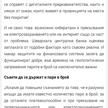
се справят с дигиталните предизвикателства, както и
някои от онези, които живеят в провинцията на места
без покритие“.
И не само това: възможни кибератаки и прекъсвания
на електрозахранването или на интернет също са част
от проблема. Шведската централна банка оценява
заплахата от подобни фактори като съвсем реална. И
макар защитите на финансовата система засега да
функционират добре, във времена на геополитически
напрежения парите в брой са изключително важни.
Съвети да се държат и пари в брой
„Искаме да повишим съзнанието за това, че е разумно
вкъщи да имате известно количество пари в брой, за
да останете платежоспособни и при прекъсване на
телекомуникациите или електрозахранването.