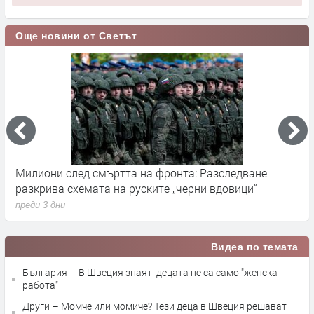
Още новини от Светът
Милиони след смъртта на фронта: Разследване
Г
разкрива схемата на руските „черни вдовици“
в
преди 3 дни
п
Видеа по темата
България – В Швеция знаят: децата не са само "женска
работа"
Други – Момче или момиче? Тези деца в Швеция решават