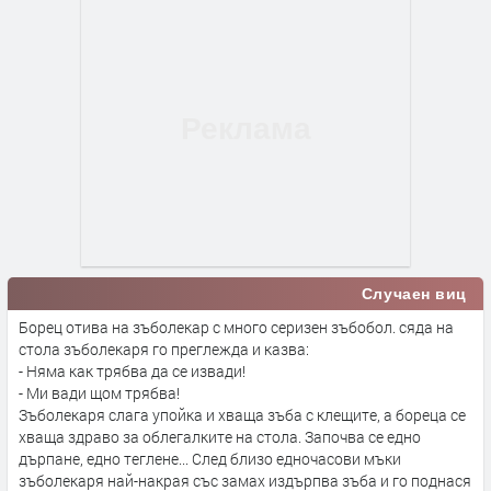
Случаен виц
Борец отива на зъболекар с много серизен зъбобол. сяда на
стола зъболекаря го преглежда и казва:
- Няма как трябва да се извади!
- Ми вади щом трябва!
Зъболекаря слага упойка и хваща зъба с клещите, а бореца се
хваща здраво за облегалките на стола. Започва се едно
дърпане, едно теглене... След близо едночасови мъки
зъболекаря най-накрая със замах издърпва зъба и го поднася