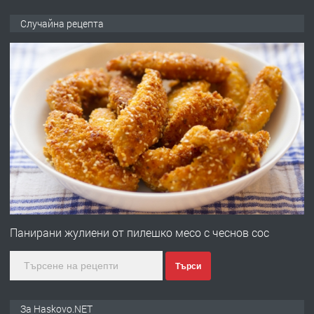
ПРЕДЛАГА
НАПЪЛНО ОБЗАВЕДЕН И
Случайна рецепта
ОБОРУДВАН ТРИСТАЕН
АПАРТАМЕНТ В ЦЕНТЪРА НА ГР.
ХАСКОВО
преди 4 дни
ПРЕДЛАГА
Давам гараж под наем
преди 4 дни
ПРЕДЛАГА
№4120 Магазин/Офис под наем в кв.
Любен Каравелов, Хасково-близо до
Панирани жулиени от пилешко месо с чеснов сос
градската градина!
Търси
преди 5 дни
ПРЕДЛАГА
ПРОСТОРЕН ТРИСТАЕН
За Haskovo.NET