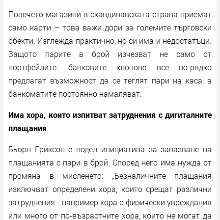
Повечето магазини в скандинавската страна приемат
само карти – това важи дори за големите търговски
обекти. Изглежда практично, но си има и недостатъци.
Защото парите в брой изчезват не само от
портфейлите: банковите клонове все по-рядко
предлагат възможност да се теглят пари на каса, а
банкоматите постоянно намаляват.
Има хора, които изпитват затруднения с дигиталните
плащания
Бьорн Ериксон е подел инициатива за запазване на
плащанията с пари в брой. Според него има нужда от
промяна в мисленето: „Безналичните плащания
изключват определени хора, които срещат различни
затруднения - например хора с физически увреждания
или много от по-възрастните хора, които не могат да