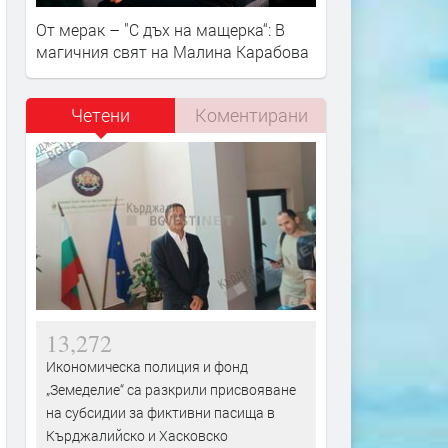
От мерак – "С дъх на мащерка“: В
магичния свят на Малина Карабова
Четени
Коментирани
13,272
Икономическа полиция и фонд
„Земеделие“ са разкрили присвояване
на субсидии за фиктивни пасища в
Кърджалийско и Хасковско