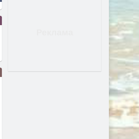
Турция взима 33% от
Първите бели щъркели в
проучванията за нефт и газ в
поеха на юг