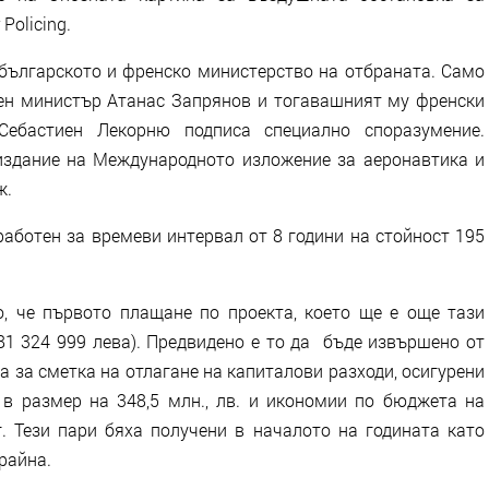
Policing.
 българското и френско министерство на отбраната. Само
ен министър Атанас Запрянов и тогавашният му френски
ебастиен Лекорню подписа специално споразумение.
издание на Международното изложение за аеронавтика и
ж.
работен за времеви интервал от 8 години на стойност 195
, че първото плащане по проекта, което ще е още тази
181 324 999 лева). Предвидено е то да бъде извършено от
 за сметка на отлагане на капиталови разходи, осигурени
в размер на 348,5 млн., лв. и икономии по бюджета на
. Тези пари бяха получени в началото на годината като
райна.