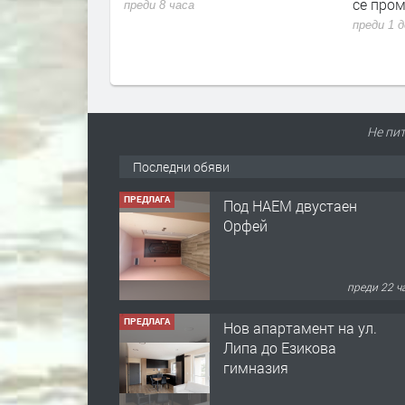
се променя за потребителите
Румен 
преди 1 ден
преди 1 
Не пит
Последни обяви
ПРЕДЛАГА
Нов апартамент на ул.
Липа до Езикова
гимназия
преди 22 ч
ПРЕДЛАГА
🔑 ОБЗАВЕДЕНА
ГАРСОНИЕРА ПОД
НАЕМ В КВ. „ОРФЕЙ“ –
ДО КОМПЛЕКС