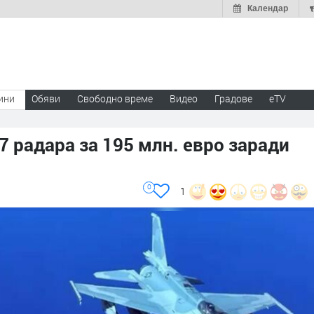
Календар
ини
Обяви
Свободно време
Видео
Градове
eTV
7 радара за 195 млн. евро заради
0
1