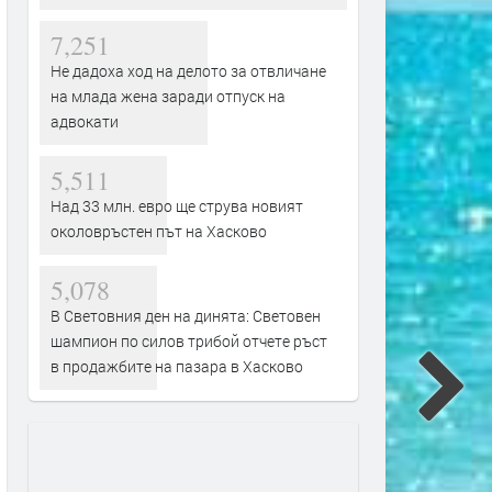
7,251
Не дадоха ход на делото за отвличане
на млада жена заради отпуск на
адвокати
5,511
Над 33 млн. евро ще струва новият
околовръстен път на Хасково
5,078
В Световния ден на динята: Световен
шампион по силов трибой отчете ръст
в продажбите на пазара в Хасково