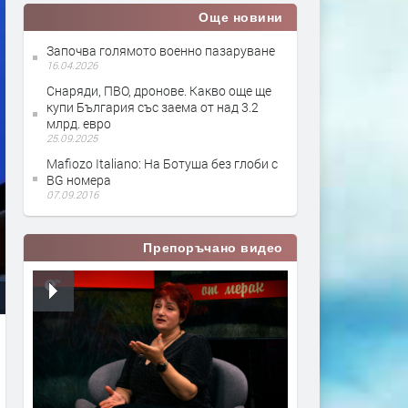
Още новини
Започва голямото военно пазаруване
16.04.2026
Снаряди, ПВО, дронове. Какво още ще
купи България със заема от над 3.2
млрд. евро
25.09.2025
Mafiozo Italiano: На Ботуша без глоби с
BG номера
07.09.2016
Препоръчано видео