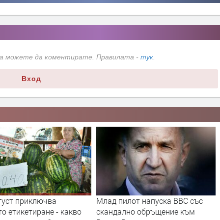
да можете да коментирате. Правилата -
тук
.
Вход
илот напуска ВВС със
В Европа се диша по-чист
лно обръщение към
въздух, но климатът изпраща