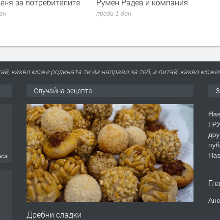
Радев и компания
все по-тревожни сигнали- В
България показваме как можем
ден
да правим и крачка назад
преди 1 ден
ай, какво може родината ти да направи за теб, а питай, какво може
Случайна рецепта
З
Has
ГРУ
дру
пуб
Has
аса
Гл
Ане
Дребни сладки