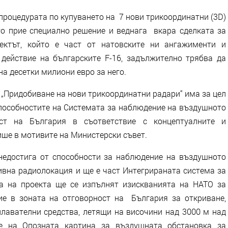
процедурата по купуването на 7 нови трикоординатни (3D)
то прие специално решение и веднага вкара сделката за
ектът, който е част от натовските ни ангажименти и
действие на българските F-16, задължително трябва да
а десетки милиони евро за него.
 „Придобиване на нови трикоординатни радари“ има за цел
способностите на Системата за наблюдение на въздушното
ст на България в съответствие с концептуалните и
ше в мотивите на Министерски съвет.
недостига от способности за наблюдение на въздушното
ивна радиолокация и ще е част Интегрираната система за
а на проекта ще се изпълнят изискванията на НАТО за
е в зоната на отговорност на България за откриване,
лавателни средства, летящи на височини над 3000 м над
е на Опозната картина за въздушната обстановка за