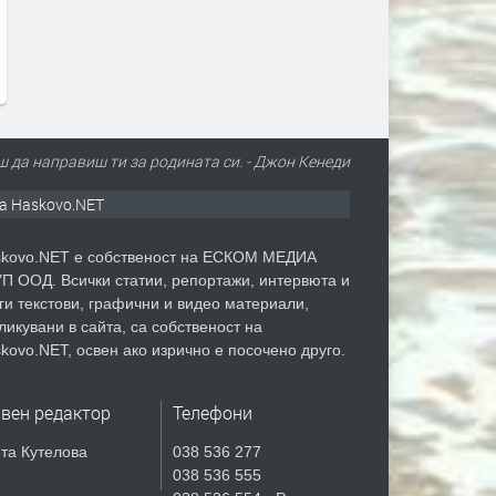
блок „Хан Тервел“ в
преди 1 ден
българската зона на Черно
море. Какво значи това
преди 1 ден
ш да направиш ти за родината си. - Джон Кенеди
а Haskovo.NET
kovo.NET е собственост на ЕСКОМ МЕДИА
П ООД. Всички статии, репортажи, интервюта и
ги текстови, графични и видео материали,
ликувани в сайта, са собственост на
kovo.NET, освен ако изрично е посочено друго.
авен редактор
Телефони
та Кутелова
038 536 277
038 536 555