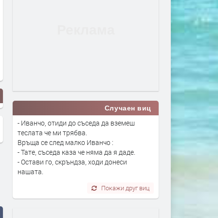
Случаен виц
- Иванчо, отиди до съседа да вземеш
теслата че ми трябва.
Връща се след малко Иванчо :
- Тате, съседа каза че няма да я даде.
- Остави го, скръндза, ходи донеси
нашата.
Покажи друг виц