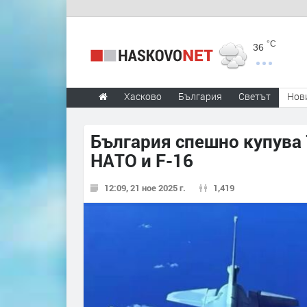
°C
36
Хасково
България
Светът
Нов
България спешно купува 
НАТО и F-16
12:09, 21 ное 2025 г.
1,419