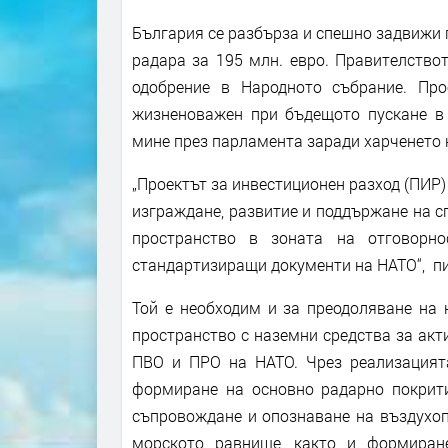
България се разбърза и спешно задвижи 
радара за 195 млн. евро. Правителство
одобрение в Народното събрание. Про
жизненоважен при бъдещото пускане в 
мине през парламента заради харченето н
„Проектът за инвестиционен разход (ПИР)
изграждане, развитие и поддържане на 
пространство в зоната на отговорно
стандартизиращи документи на НАТО“, пи
Той е необходим и за преодоляване на 
пространство с наземни средства за акт
ПВО и ПРО на НАТО. Чрез реализацият
формиране на основно радарно покрити
съпровождане и опознаване на въздухоп
морското равнище, както и формиран