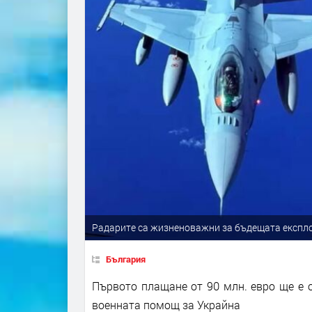
Радарите са жизненоважни за бъдещата експло
България
Първото плащане от 90 млн. евро ще е о
военната помощ за Украйна