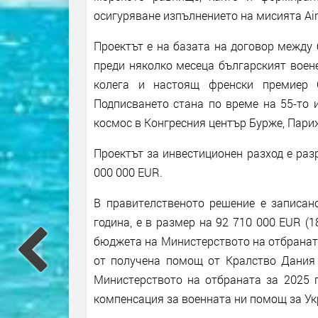
осигуряване изпълнението на мисията Air 
Проектът е на базата на договор между
преди няколко месеца българският воен
колега и настоящ френски премиер С
Подписването стана по време на 55-то 
космос в Конгресния център Бурже, Пари
Проектът за инвестиционен разход е раз
000 000 EUR.
В правителственото решение е записано
година, е в размер на 92 710 000 EUR (
бюджета на Министерството на отбраната
от получена помощ от Кралство Дания 
Министерството на отбраната за 2025 г
компенсация за военната ни помощ за Ук