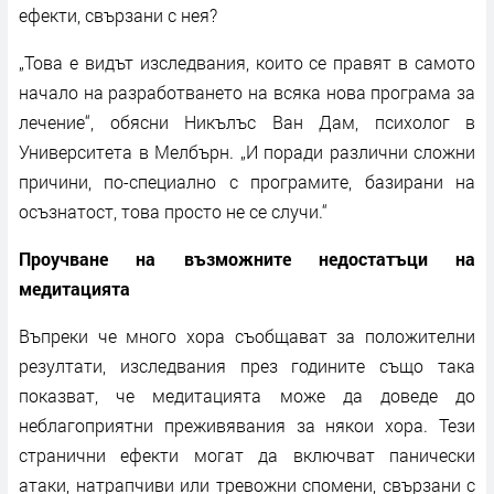
ефекти, свързани с нея?
„Това е видът изследвания, които се правят в самото
начало на разработването на всяка нова програма за
лечение“, обясни Никълъс Ван Дам, психолог в
Университета в Мелбърн. „И поради различни сложни
причини, по-специално с програмите, базирани на
осъзнатост, това просто не се случи.“
Проучване на възможните недостатъци на
медитацията
Въпреки че много хора съобщават за положителни
резултати, изследвания през годините също така
показват, че медитацията може да доведе до
неблагоприятни преживявания за някои хора. Тези
странични ефекти могат да включват панически
атаки, натрапчиви или тревожни спомени, свързани с