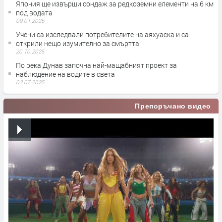
Япония ще извърши сондаж за редкоземни елементи на 6 км
под водата
09.01.2026
Учени са изследвали потребителите на аяхуаска и са
открили нещо изумително за смъртта
20.10.2025
По река Дунав започна най-мащабният проект за
наблюдение на водите в света
03.07.2025
Препоръчано видео