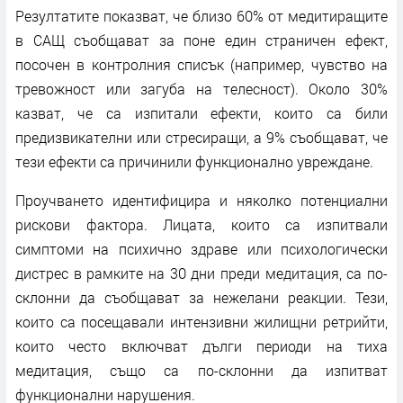
Резултатите показват, че близо 60% от медитиращите
в САЩ съобщават за поне един страничен ефект,
посочен в контролния списък (например, чувство на
тревожност или загуба на телесност). Около 30%
казват, че са изпитали ефекти, които са били
предизвикателни или стресиращи, а 9% съобщават, че
тези ефекти са причинили функционално увреждане.
Проучването идентифицира и няколко потенциални
рискови фактора. Лицата, които са изпитвали
симптоми на психично здраве или психологически
дистрес в рамките на 30 дни преди медитация, са по-
склонни да съобщават за нежелани реакции. Тези,
които са посещавали интензивни жилищни ретрийти,
които често включват дълги периоди на тиха
медитация, също са по-склонни да изпитват
функционални нарушения.