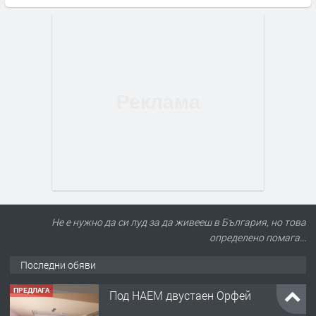
Не е нужно да си луд за да живееш в България, но това
определено помага...
Последни обяви
ПРЕДЛАГА
Под НАЕМ двустаен Орфей