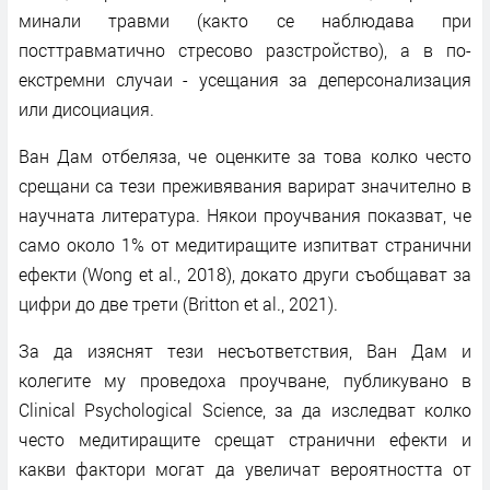
минали травми (както се наблюдава при
посттравматично стресово разстройство), а в по-
екстремни случаи - усещания за деперсонализация
или дисоциация.
Ван Дам отбеляза, че оценките за това колко често
срещани са тези преживявания варират значително в
научната литература. Някои проучвания показват, че
само около 1% от медитиращите изпитват странични
ефекти (Wong et al., 2018), докато други съобщават за
цифри до две трети (Britton et al., 2021).
За да изяснят тези несъответствия, Ван Дам и
колегите му проведоха проучване, публикувано в
Clinical Psychological Science, за да изследват колко
често медитиращите срещат странични ефекти и
какви фактори могат да увеличат вероятността от