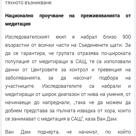
тяхното възникване.
Национално проучване на преживяванията от
медитация
Изследователският екип е набрал близо 900
възрастни от всички части на Съединените щати. За
да се гарантира, че групата отразява по-широката
популация от медитиращи в САЩ, те са използвали
данни от Центровете за контрол и превенция на
заболяванията, за да насочат подбора на
участниците. Изследователите са набрали и
медитиращи от широк диапазон от нива на умения, от
начинаещи до напреднали, „така че да можем да
добием представа за пълната извадка от хора, които
се занимават с медитация в САЩ“, каза Ван Дам.
Ван Дам подчерта, че начинът, по който