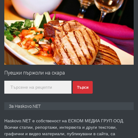
преди 3 дни
ПРЕДЛАГА
Давам гараж под наем
преди 3 дни
ПРЕДЛАГА
№4120 Магазин/Офис под наем в кв.
Любен Каравелов, Хасково-близо до
Пуешки пържоли на скара
градската градина!
Търси
преди 3 дни
ПРЕДЛАГА
ПРОСТОРЕН ТРИСТАЕН
За Haskovo.NET
АПАРТАМЕНТ В НОВА СГРАДА КВ.
КУБА
Haskovo.NET е собственост на ЕСКОМ МЕДИА ГРУП ООД.
Всички статии, репортажи, интервюта и други текстови,
преди 4 дни
графични и видео материали, публикувани в сайта, са