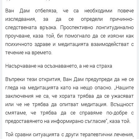
Ван Дам отбеляза, че са необходими повече
изследвания, за да се определи причинно-
следствената връзка. Проспективно лонгитудинално
проучване, каза той, би помогнало да се изясни как
психичното здраве и медитацията взаимодействат с
течение на времето.
Насърчаване на осъзнаването, а не на страха
Въпреки тези открития, Ван Дам предупреди да не се
гледа на медитацията като на нещо опасно. „Нашите
заключения не са, че хората трябва да се ужасяват
или че не трябва да опитват медитация. Всъщност
смятаме, че трябва да се справяме по-добре с
предоставянето на информирано съгласие“, каза той.
Той сравни ситуацията с други терапевтични лечения,