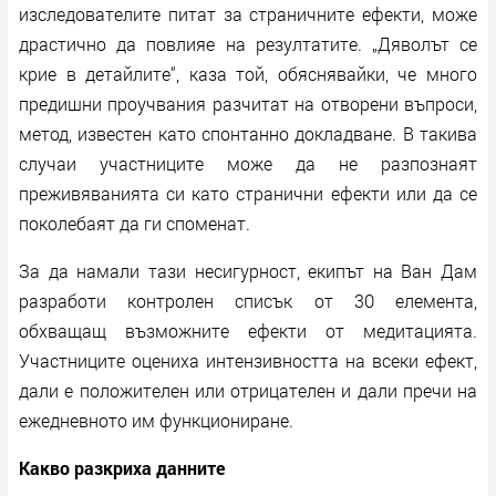
изследователите питат за страничните ефекти, може
драстично да повлияе на резултатите. „Дяволът се
крие в детайлите“, каза той, обяснявайки, че много
предишни проучвания разчитат на отворени въпроси,
метод, известен като спонтанно докладване. В такива
случаи участниците може да не разпознаят
преживяванията си като странични ефекти или да се
поколебаят да ги споменат.
За да намали тази несигурност, екипът на Ван Дам
разработи контролен списък от 30 елемента,
обхващащ възможните ефекти от медитацията.
Участниците оцениха интензивността на всеки ефект,
дали е положителен или отрицателен и дали пречи на
ежедневното им функциониране.
Какво разкриха данните