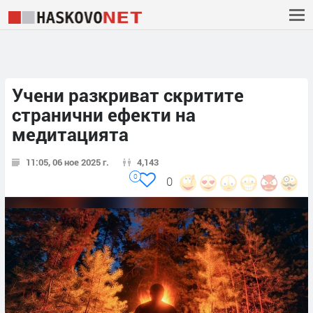
Учени разкриват скритите
странични ефекти на
медитацията
11:05, 06 ное 2025 г.
4,143
0
0