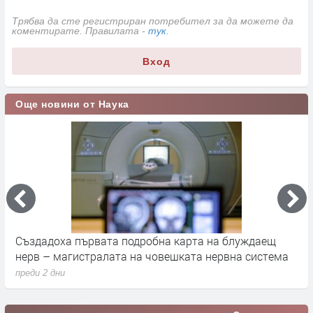
Трябва да сте регистриран потребител за да можете да
коментирате. Правилата -
тук
.
Вход
Още новини от Наука
а
Създадоха първата подробна карта на блуждаещ
А
нерв – магистралата на човешката нервна система
д
преди 2 дни
п