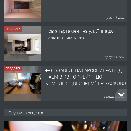
преди 1 ден
ПРЕДЛАГА
Нов апартамент на ул. Липа до
Езикова гимназия
преди 1 ден
ПРЕДЛАГА
🔑 ОБЗАВЕДЕНА ГАРСОНИЕРА ПОД
НАЕМ В КВ. „ОРФЕЙ“ – ДО
КОМПЛЕКС „ВЕСПРЕМ“, ГР. ХАСКОВО
преди 2 дни
ПРЕДЛАГА
НАПЪЛНО ОБЗАВЕДЕН И
Случайна рецепта
ОБОРУДВАН ТРИСТАЕН
АПАРТАМЕНТ В ЦЕНТЪРА НА ГР.
ХАСКОВО