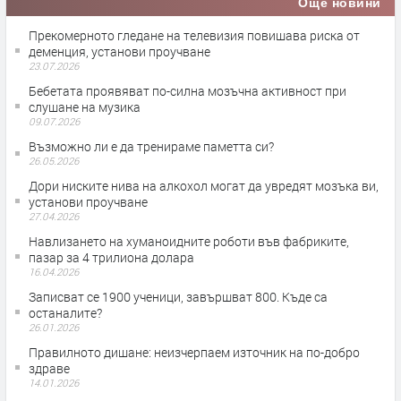
Още новини
Прекомерното гледане на телевизия повишава риска от
деменция, установи проучване
23.07.2026
Бебетата проявяват по-силна мозъчна активност при
слушане на музика
09.07.2026
Възможно ли е да тренираме паметта си?
26.05.2026
Дори ниските нива на алкохол могат да увредят мозъка ви,
установи проучване
27.04.2026
Навлизането на хуманоидните роботи във фабриките,
пазар за 4 трилиона долара
16.04.2026
Записват се 1900 ученици, завършват 800. Къде са
останалите?
26.01.2026
Правилното дишане: неизчерпаем източник на по-добро
здраве
14.01.2026