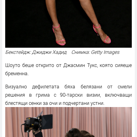
Бекстейдж: Джиджи Хадид Снимка: Getty Images
Шоуто беше открито от Джасмин Тукс, която сияеше
бременна.
Визуално дефилетата бяха белязани от смели
решения в грима с 90-тарски визии, включващи
блестящи сенки за очи и подчертани устни.