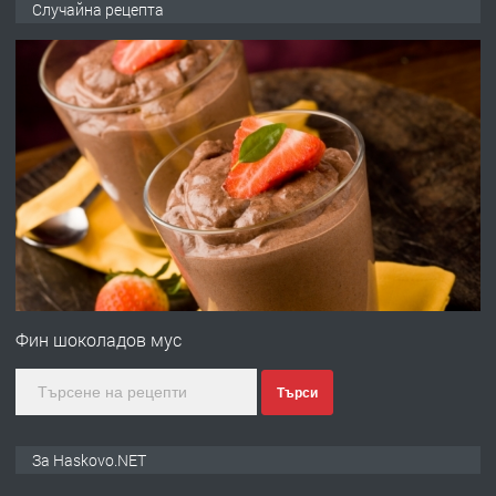
Случайна рецепта
АПАРТАМЕНТ В НОВА СГРАДА КВ.
КУБА
преди 2 дни
ПРЕДЛАГА
Продавам парцел в гр. Хасково кв.
Хисаря до ток, вода,канализация,
асфалт 0889 537 426
преди 2 дни
ПРЕДЛАГА
СГЛОБЯВАНЕ НА МЕБЕЛИ.
Фин шоколадов мус
Търси
преди 2 дни
ПРЕДЛАГА
№4119 Едностаен обзаведен
За Haskovo.NET
апартамент под наем в кв.
Училищни, гр. Хасково.