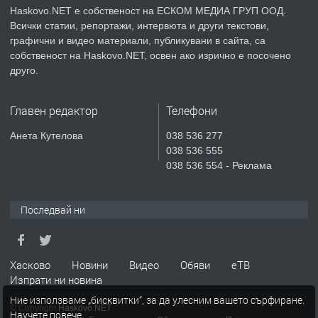
Haskovo.NET е собственост на ЕСКОМ МЕДИА ГРУП ООД.
Всички статии, репортажи, интервюта и други текстови,
преди 3 дни
графични и видео материали, публикувани в сайта, са
собственост на Haskovo.NET, освен ако изрично е посочено
ПРЕДЛАГА
Къртене на бетон! Събаряне на
друго.
сгради!
Главен редактор
Телефони
преди 3 дни
Анета Кутелова
038 536 277
038 536 555
ПРЕДЛАГА
Апартамент за продажба
038 536 554 - Реклама
Последвай ни
преди 6 дни
ПРЕДЛАГА
🔑 ОБЗАВЕДЕНА ГАРСОНИЕРА ПОД
Хасково
Новини
Видео
Обяви
еТВ
НАЕМ В КВ. „ОРФЕЙ“ – ДО
Изпрати ни новина
КОМПЛЕКС „ВЕСПРЕМ“, ГР. ХАСКОВО
Ние използваме „бисквитки“, за да улесним вашето сърфиране.
© Copyright
Haskovo.NET
Научете повече
.