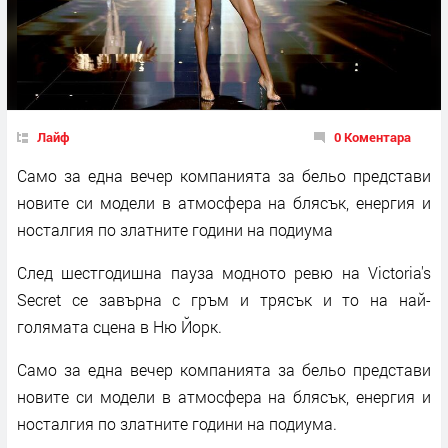
Лайф
0 Коментара
Само за една вечер компанията за бельо представи
новите си модели в атмосфера на блясък, енергия и
носталгия по златните години на подиума
След шестгодишна пауза модното ревю на Victoria's
Secret се завърна с гръм и трясък и то на най-
голямата сцена в Ню Йорк.
Само за една вечер компанията за бельо представи
новите си модели в атмосфера на блясък, енергия и
носталгия по златните години на подиума.