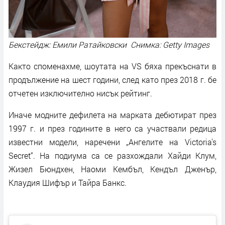
Бекстейдж: Емили Ратайковски Снимка: Getty Images
Както споменахме, шоутата на VS бяха прекъснати в
продължение на шест години, след като през 2018 г. бе
отчетен изключително нисък рейтинг.
Иначе модните дефилета на марката дебютират през
1997 г. и през годините в него са участвали редица
известни модели, наречени „Ангелите на Victoria's
Secret“. На подиума са се разхождали Хайди Клум,
Жизел Бюндхен, Наоми Кембъл, Кендъл Дженър,
Клаудия Шифър и Тайра Банкс.