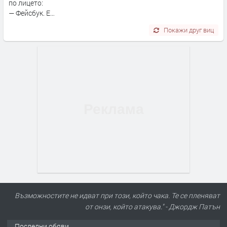
по лицето:
— Фейсбук. Е…
Покажи друг виц
Възможностите не идват при този, който чака. Те се пленяват
от онзи, който атакува." - Джордж Патън
Последни обяви