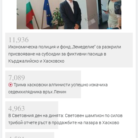
11,936
Икономическа полиция и фонд „Земеделие“ са разкрили
присвояване на субсидии за фиктивни пасища в
Кърджалийско и Хасковско
7,089
Трима хасковски алпинисти успешно изкачиха
седемхилядника връх Ленин
4,963
В Световния ден на динята: Световен шампион по силов
трибой отчете ръст в продажбите на пазара в Хасково