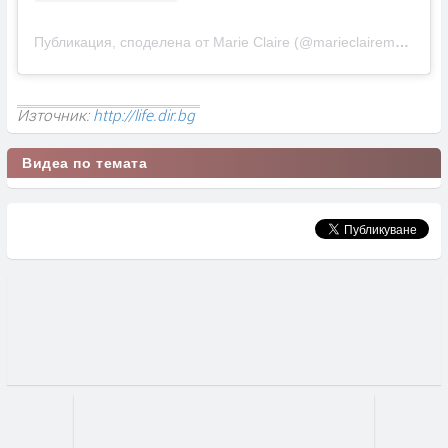
Публикация, споделена от Marie Claire (@marieclairemag)
Източник:
http://life.dir.bg
Видеа по темата