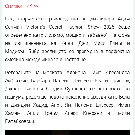
Снимки ТУК >>
Под творческото ръководство на дизайнера Адам
Селман Victoria's Secret Fashion Show 2025 беше
определено като „голямо, мощно и забавно“. На фона
на изпълненията на Карол Джи, Миси Елиът и
Мадисън Бийр зрелището се превърна в перфектна
смесица между минало и настояще.
Ветераните на марката: Адриана Лима, Алесандра
Амброзио, Барбара Палвин, Лиу Уен, Беати Принслу,
Джоан Смолс и Кандис Суанепол, се завърнаха на
подиума редом до новото поколение звезди като Бела
и Джиджи Хадид, Анок Яй, Палома Елзесер, Иман
Хамам, Ашли Греъм, Алекс Консани и Емили
Ратайковски.