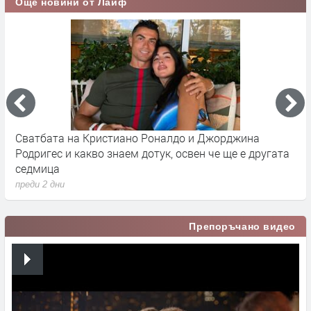
Още новини от Лайф
Сватбата на Кристиано Роналдо и Джорджина
Д
Родригес и какво знаем дотук, освен че ще е другата
Р
седмица
п
преди 2 дни
Препоръчано видео