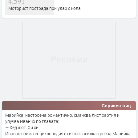
4,591
Моторист пострада при удар с кола
Случаен виц
Марийка, настроена романтично, смачква лист хартия и
улучва Иванчо по главата:
— Хед шот. Хи хи
Иванчо взима енциклопедията и със засилка тресва Марийка