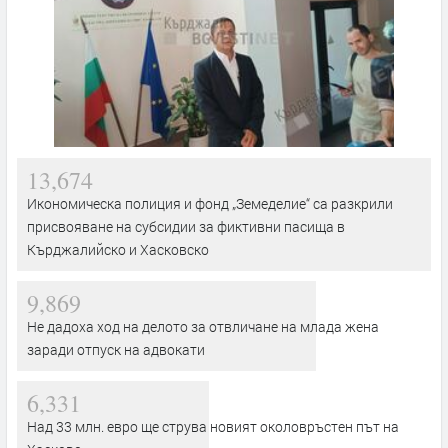
13,674
Икономическа полиция и фонд „Земеделие“ са разкрили
присвояване на субсидии за фиктивни пасища в
Кърджалийско и Хасковско
9,869
Не дадоха ход на делото за отвличане на млада жена
заради отпуск на адвокати
6,331
Над 33 млн. евро ще струва новият околовръстен път на