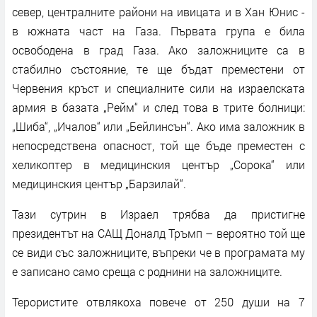
север, централните райони на ивицата и в Хан Юнис -
в южната част на Газа. Първата група е била
освободена в град Газа. Ако заложниците са в
стабилно състояние, те ще бъдат преместени от
Червения кръст и специалните сили на израелската
армия в базата „Рейм“ и след това в трите болници:
„Шиба“, „Ичалов“ или „Бейлинсън“. Ако има заложник в
непосредствена опасност, той ще бъде преместен с
хеликоптер в медицинския център „Сорока“ или
медицинския център „Барзилай“.
Тази сутрин в Израел трябва да пристигне
президентът на САЩ Доналд Тръмп – вероятно той ще
се види със заложниците, въпреки че в програмата му
е записано само среща с роднини на заложниците.
Терористите отвлякоха повече от 250 души на 7