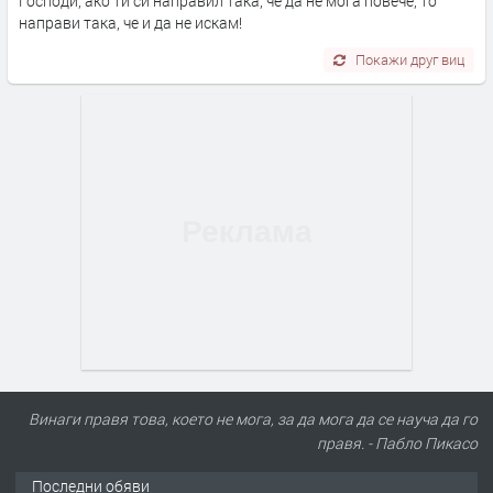
Господи, ако ти си направил така, че да не мога повече, то
направи така, че и да не искам!
Покажи друг виц
Винаги правя това, което не мога, за да мога да се науча да го
правя. - Пабло Пикасо
Последни обяви