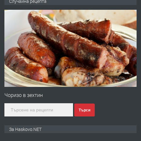
Случайна рецепта
ОБОРУДВАН ТРИСТАЕН
АПАРТАМЕНТ В ЦЕНТЪРА НА ГР.
ХАСКОВО
преди 4 дни
ПРЕДЛАГА
Давам гараж под наем
преди 4 дни
ПРЕДЛАГА
№4120 Магазин/Офис под наем в кв.
Любен Каравелов, Хасково-близо до
Чоризо в зехтин
градската градина!
Търси
преди 4 дни
ПРЕДЛАГА
ПРОСТОРЕН ТРИСТАЕН
За Haskovo.NET
АПАРТАМЕНТ В НОВА СГРАДА КВ.
КУБА