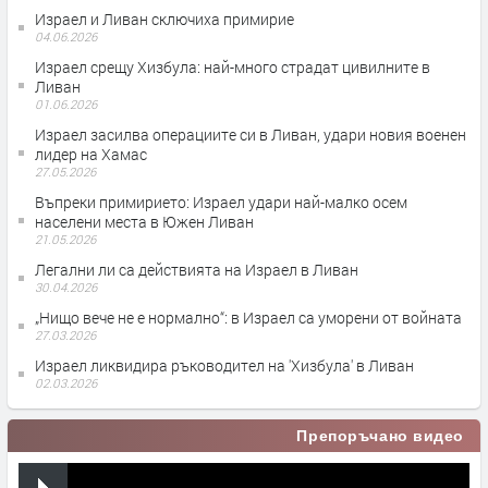
Израел и Ливан сключиха примирие
04.06.2026
Израел срещу Хизбула: най-много страдат цивилните в
Ливан
01.06.2026
Израел засилва операциите си в Ливан, удари новия военен
лидер на Хамас
27.05.2026
Въпреки примирието: Израел удари най-малко осем
населени места в Южен Ливан
21.05.2026
Легални ли са действията на Израел в Ливан
30.04.2026
„Нищо вече не е нормално“: в Израел са уморени от войната
27.03.2026
Израел ликвидира ръководител на 'Хизбула' в Ливан
02.03.2026
Препоръчано видео