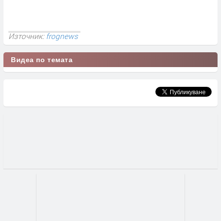
Източник:
frognews
Видеа по темата