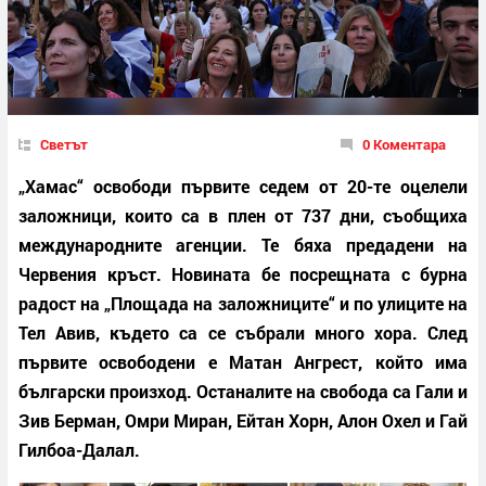
Светът
0 Коментара
„Хамас“ освободи първите седем от 20-те оцелели
заложници, които са в плен от 737 дни, съобщиха
международните агенции. Те бяха предадени на
Червения кръст. Новината бе посрещната с бурна
радост на „Площада на заложниците“ и по улиците на
Тел Авив, където са се събрали много хора. След
първите освободени е Матан Ангрест, който има
български произход. Останалите на свобода са Гали и
Зив Берман, Омри Миран, Ейтан Хорн, Алон Охел и Гай
Гилбоа-Далал.