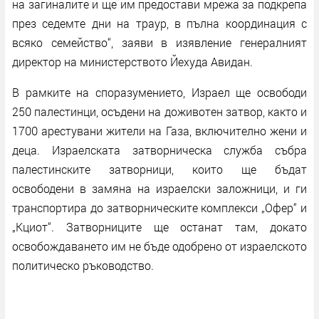
на загиналите и ще им предостави мрежа за подкрепа
през седемте дни на траур, в пълна координация с
всяко семейство“, заяви в изявление генералният
директор на министерството Йехуда Авидан.
В рамките на споразумението, Израел ще освободи
250 палестинци, осъдени на доживотен затвор, както и
1700 арестувани жители на Газа, включително жени и
деца. Израелската затворническа служба събра
палестинските затворници, които ще бъдат
освободени в замяна на израелски заложници, и ги
транспортира до затворническите комплекси „Офер“ и
„Кциот“. Затворниците ще останат там, докато
освобождаването им не бъде одобрено от израелското
политическо ръководство.