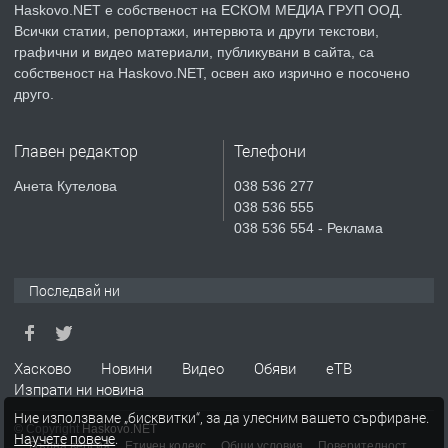
Haskovo.NET е собственост на ЕСКОМ МЕДИА ГРУП ООД.
Всички статии, репортажи, интервюта и други текстови,
преди 5 дни
графични и видео материали, публикувани в сайта, са
собственост на Haskovo.NET, освен ако изрично е посочено
ПРЕДЛАГА
Продавам парцел в гр. Хасково кв.
друго.
Хисаря до ток, вода,канализация,
асфалт 0889 537 426
Главен редактор
Телефони
преди 5 дни
Анета Кутелова
038 536 277
038 536 555
ПРЕДЛАГА
СГЛОБЯВАНЕ НА МЕБЕЛИ.
038 536 554 - Реклама
Последвай ни
преди 5 дни
ПРЕДЛАГА
№4119 Едностаен обзаведен
Хасково
Новини
Видео
Обяви
еТВ
апартамент под наем в кв.
Изпрати ни новина
Училищни, гр. Хасково.
Ние използваме „бисквитки“, за да улесним вашето сърфиране.
© Copyright
Haskovo.NET
Научете повече
.
преди 5 дни
Пълна версия
Етичен кодекс
Общи условия
Поверителност