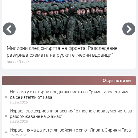
Милиони след смъртта на фронта: Разследване
Г
разкрива схемата на руските „черни вдовици“
в
преди 3 дни
п
Още новини
Нетаняху отхвърли предложението на Тръмп: Израел няма
да се изтегли от Газа
05.08.2026
Израел със „сериозни опасения“ относно споразумението за
разоръжаване на „Хамас“
03.08.2026
Израел няма да изтегли войските си от Ливан, Сирия и Газа
15.06.2026