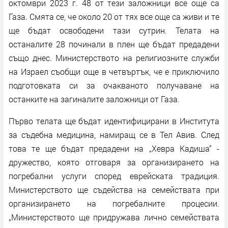
октомври 2023 г. 48 от тези заложници все още са
Газа. Смята се, че около 20 от тях все още са живи и те
ще бъдат освободени тази сутрин. Телата на
останалите 28 починали в плен ще бъдат предадени
също днес. Министерството на религиозните служби
на Израел съобщи още в четвъртък, че е приключило
подготовката си за очакваното получаване на
останките на загиналите заложници от Газа.
Първо телата ще бъдат идентифицирани в Института
за съдебна медицина, намиращ се в Тел Авив. След
това те ще бъдат предадени на „Хевра Кадиша“ -
дружество, която отговаря за организирането на
погребални услуги според еврейската традиция.
Министерството ще съдейства на семействата при
организирането на погребалните процесии.
„Министерството ще придружава лично семействата