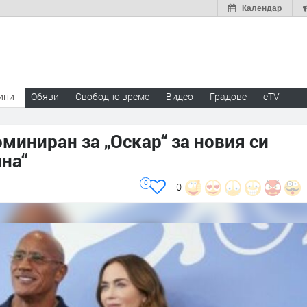
Календар
ини
Обяви
Свободно време
Видео
Градове
eTV
миниран за „Оскар“ за новия си
на“
0
0