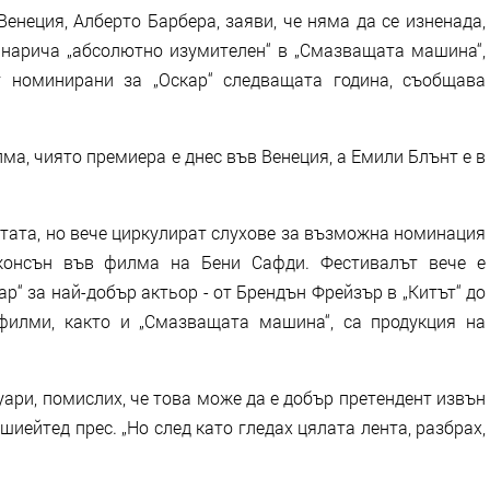
неция, Алберто Барбера, заяви, че няма да се изненада,
 нарича „абсолютно изумителен“ в „Смазващата машина“,
т номинирани за „Оскар“ следващата година, съобщава
а, чиято премиера е днес във Венеция, а Емили Блънт е в
тата, но вече циркулират слухове за възможна номинация
жонсън във филма на Бени Сафди. Фестивалът вече е
ар“ за най-добър актьор - от Брендън Фрейзър в „Китът“ до
 филми, както и „Смазващата машина“, са продукция на
ари, помислих, че това може да е добър претендент извън
шиейтед прес. „Но след като гледах цялата лента, разбрах,