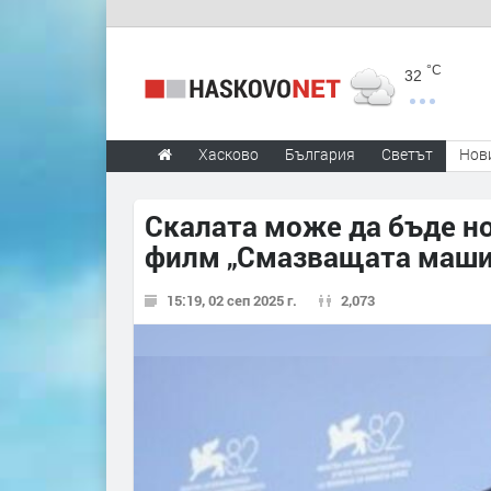
°C
32
Хасково
България
Светът
Нов
Скалата може да бъде но
филм „Смазващата маши
15:19, 02 сеп 2025 г.
2,073