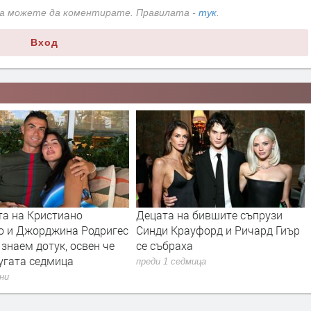
да можете да коментирате. Правилата -
тук
.
Вход
та на Кристиано
Децата на бившите съпрузи
о и Джорджина Родригес
Синди Крауфорд и Ричард Гиър
 знаем дотук, освен че
се събраха
угата седмица
преди 1 седмица
дни