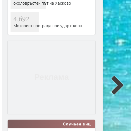
околовръстен път на Хасково
4,692
Моторист пострада при удар с кола
Случаен виц