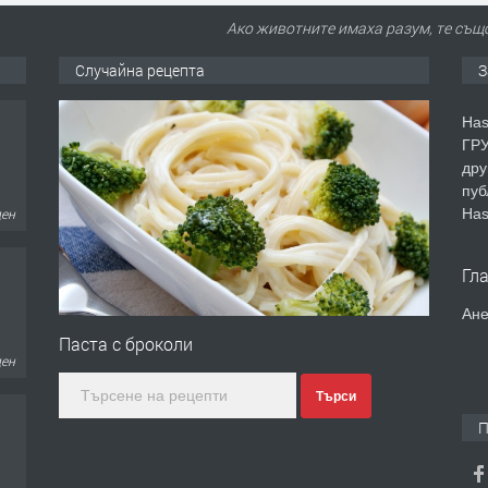
Ако животните имаха разум, те също
Случайна рецепта
З
Has
ГРУ
ден
дру
пуб
Has
Гл
ден
Ане
Паста с броколи
Търси
П
дни