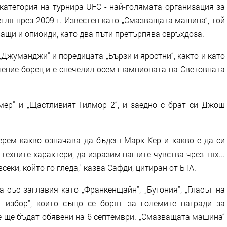
категория на турнира UFC - най-голямата организация за
егля през 2009 г. Известен като „Смазващата машина“, той
ащи и опиоиди, като два пъти претърпява свръхдоза.
Джуманджи“ и поредицата „Бързи и яростни“, както и като
оление борец и е спечелил осем шампионата на Световната
мер“ и „Щастливият Гилмор 2“, и заедно с брат си Джош
берем какво означава да бъдеш Марк Кер и какво е да си
техните характери, да изразим нашите чувства чрез тях...
секи, който го гледа," казва Сафди, цитиран от БТА.
 със заглавия като „Франкенщайн“, „Бугония“, „Гласът на
г избор“, които също се борят за големите награди за
е ще бъдат обявени на 6 септември. „Смазващата машина“