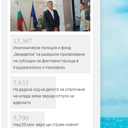
13,367
Икономическа полиция и фонд
„Земеделие“ са разкрили присвояване
на субсидии за фиктивни пасища в
Кърджалийско и Хасковско
7,633
Не дадоха ход на делото за отвличане
на млада жена заради отпуск на
адвокати
5,790
Над 33 млн. евро ще струва новият