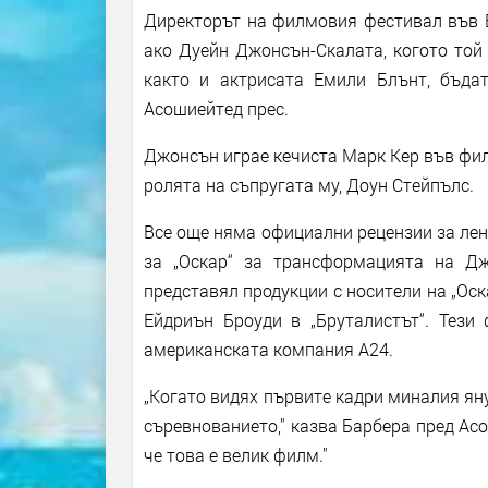
Директорът на филмовия фестивал във Ве
ако Дуейн Джонсън-Скалата, когото той
както и актрисата Емили Блънт, бъда
Асошиейтед прес.
Джонсън играе кечиста Марк Кер във филм
ролята на съпругата му, Доун Стейпълс.
Все още няма официални рецензии за лен
за „Оскар“ за трансформацията на Д
представял продукции с носители на „Оск
Ейдриън Броуди в „Бруталистът“. Тези
американската компания A24.
„Когато видях първите кадри миналия яну
съревнованието," казва Барбера пред Асо
че това е велик филм."