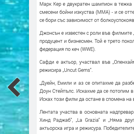
Марк Кер е двукратен шампион в тежка 
смесени бойни изкуства (ММА) - и се отт
се бори със зависимост от болкоуспокояв
Джонсън е известен с роли във филмите „
продуцент и бизнесмен. Той е трето пок
федерация по кеч (WWE).
Сафди е актьор, участвал във „Опенхай
режисира „Uncut Gems“.
„Дуейн, Емили и аз се опитахме да раз
Доун Стейпълс. Искахме да се потопим в 
Исках този филм да остане в спомена на в
Лентата участва в основната надпревара
Хинд Раджаб“, „La Grazia“ и „Няма дру
актьорска игра и режисура. Победителит