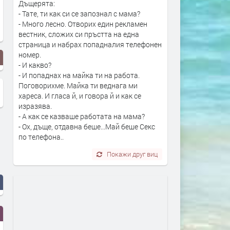
Дъщерята:
- Тате, ти как си се запознал с мама?
- Много лесно. Отворих един рекламен
вестник, сложих си пръстта на една
страница и набрах попадналия телефонен
номер.
- И какво?
- И попаднах на майка ти на работа.
Поговорихме. Майка ти веднага ми
хареса. И гласа й, и говора й и как се
изразява.
- А как се казваше работата на мама?
- Ох, дъще, отдавна беше...Май беше Секс
по телефона..
Покажи друг виц