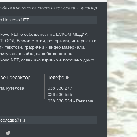
 биха вършили глупости като хората. - Чудомир
а Haskovo.NET
kovo.NET е собственост на ЕСКОМ МЕДИА
П ООД. Всички статии, репортажи, интервюта и
ги текстови, графични и видео материали,
ликувани в сайта, са собственост на
kovo.NET, освен ако изрично е посочено друго.
авен редактор
Телефони
та Кутелова
038 536 277
038 536 555
038 536 554 - Реклама
оследвай ни