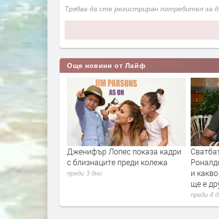
Трябва да сте регистриран потребител за 
Още новини от Лайф
утиени на показ
Дженифър Лопес показа кадри
Сватба
с близнаците преди колежа
Роналд
и какво
преди 3 дни
ще е др
преди 4 