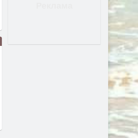
Зендая е кралица на мрака!
Trend report: верижните к
Вижте абстрактната черна
преди 1 седмица
рокля на актрисата
преди 1 седмица