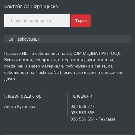
АПАРТАМЕНТ В НОВА СГРАДА КВ.
Коктейл Сан Франциско
КУБА
Търси
преди 4 дни
ПРЕДЛАГА
Продавам парцел в гр. Хасково кв.
За Haskovo.NET
Хисаря до ток, вода,канализация,
асфалт 0889 537 426
Haskovo.NET е собственост на ЕСКОМ МЕДИА ГРУП ООД.
Всички статии, репортажи, интервюта и други текстови,
преди 4 дни
графични и видео материали, публикувани в сайта, са
собственост на Haskovo.NET, освен ако изрично е посочено
ПРЕДЛАГА
СГЛОБЯВАНЕ НА МЕБЕЛИ.
друго.
Главен редактор
Телефони
преди 4 дни
Анета Кутелова
038 536 277
038 536 555
ПРЕДЛАГА
№4119 Едностаен обзаведен
038 536 554 - Реклама
апартамент под наем в кв.
Училищни, гр. Хасково.