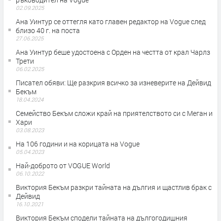
02.09.2025
Ана Уинтур се оттегля като главен редактор на Vogue след
близо 40 г. на поста
27.06.2025
Ана Уинтур беше удостоена с Орден на честта от крал Чарлз
Трети
06.02.2025
Писател обяви: Ще разкрия всичко за изневерите на Дейвид
Бекъм
18.04.2024
Семейство Бекъм сложи край на приятелството си с Меган и
Хари
03.08.2023
На 106 години и на корицата на Vogue
05.04.2023
Най-доброто от VOGUE World
06.10.2022
Виктория Бекъм разкри тайната на дългия и щастлив брак с
Дейвид
16.10.2021
Виктория Бекъм сподели тайната на дългогодишния