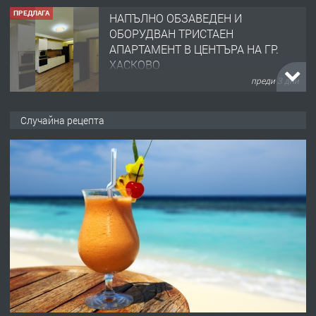
ПРЕДЛАГА
НАПЪЛНО ОБЗАВЕДЕН И
ОБОРУДВАН ТРИСТАЕН
АПАРТАМЕНТ В ЦЕНТЪРА НА ГР.
ХАСКОВО
преди 3 дни
ПРЕДЛАГА
Давам гараж под наем
Случайна рецепта
преди 3 дни
ПРЕДЛАГА
№4120 Магазин/Офис под наем в кв.
Любен Каравелов, Хасково-близо до
градската градина!
преди 3 дни
ПРЕДЛАГА
ПРОСТОРЕН ТРИСТАЕН