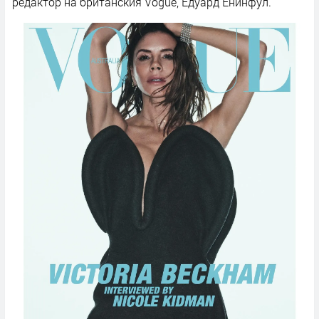
редактор на британския Vogue, Едуард Енинфул.