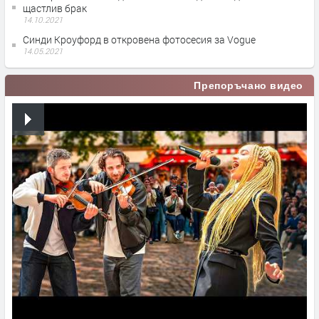
щастлив брак
14.10.2021
Синди Кроуфорд в откровена фотосесия за Vogue
14.05.2021
Препоръчано видео