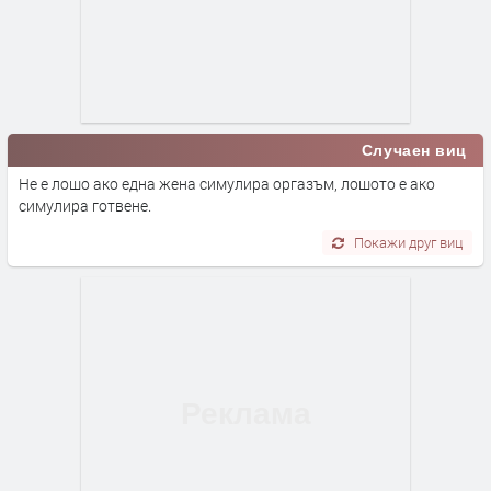
Случаен виц
Не е лошо ако една жена симулира оргазъм, лошото е ако
симулира готвене.
Покажи друг виц