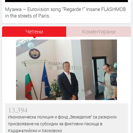
Музика – Eurovision song “Regarde !” Insane FLASHMOB
in the streets of Paris..​
Четени
Коментирани
13,394
Икономическа полиция и фонд „Земеделие“ са разкрили
присвояване на субсидии за фиктивни пасища в
Кърджалийско и Хасковско