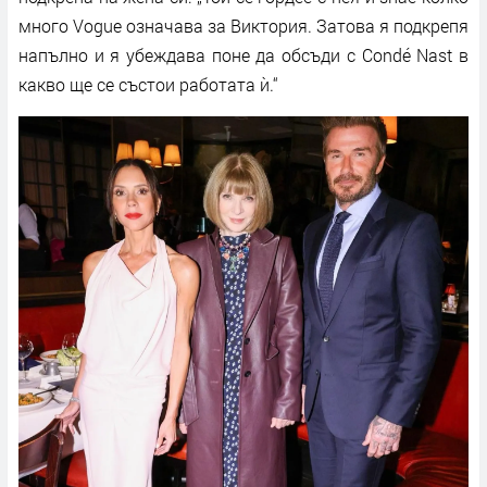
много Vogue означава за Виктория. Затова я подкрепя
напълно и я убеждава поне да обсъди с Condé Nast в
какво ще се състои работата ѝ.“