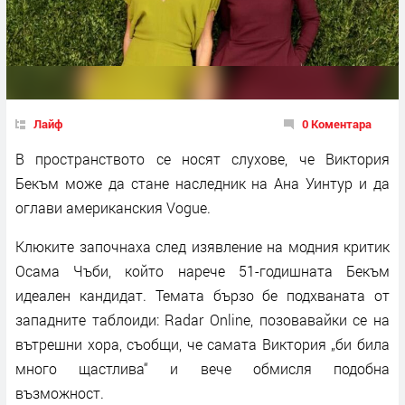
Лайф
0 Коментара
В пространството се носят слухове, че Виктория
Бекъм може да стане наследник на Ана Уинтур и да
оглави американския Vogue.
Клюките започнаха след изявление на модния критик
Осама Чъби, който нарече 51-годишната Бекъм
идеален кандидат. Темата бързо бе подхваната от
западните таблоиди: Radar Online, позовавайки се на
вътрешни хора, съобщи, че самата Виктория „би била
много щастлива“ и вече обмисля подобна
възможност.