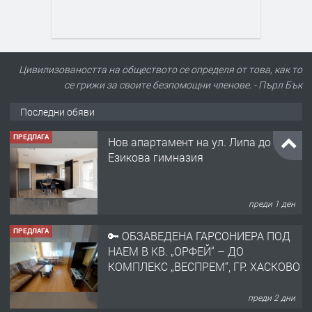
Цивилизоваността на обществото се определя от това, как то
се грижи за своите безпомощни членове. - Пърл Бък
Последни обяви
ПРЕДЛАГА
Нов апартамент на ул. Липа до
Езикова гимназия
преди 1 ден
ПРЕДЛАГА
🔑 ОБЗАВЕДЕНА ГАРСОНИЕРА ПОД
НАЕМ В КВ. „ОРФЕЙ“ – ДО
КОМПЛЕКС „ВЕСПРЕМ“, ГР. ХАСКОВО
преди 2 дни