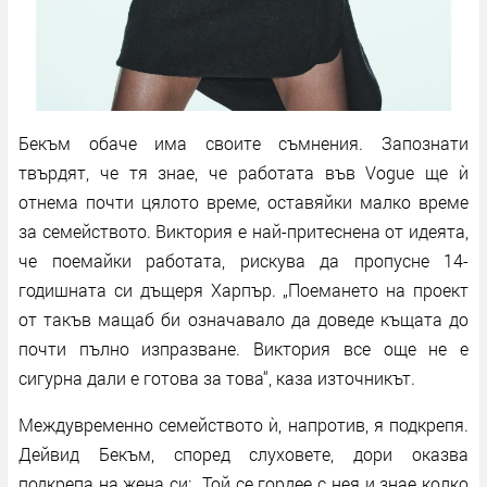
Бекъм обаче има своите съмнения. Запознати
твърдят, че тя знае, че работата във Vogue ще ѝ
отнема почти цялото време, оставяйки малко време
за семейството. Виктория е най-притеснена от идеята,
че поемайки работата, рискува да пропусне 14-
годишната си дъщеря Харпър. „Поемането на проект
от такъв мащаб би означавало да доведе къщата до
почти пълно изпразване. Виктория все още не е
сигурна дали е готова за това“, каза източникът.
Междувременно семейството ѝ, напротив, я подкрепя.
Дейвид Бекъм, според слуховете, дори оказва
подкрепа на жена си: „Той се гордее с нея и знае колко