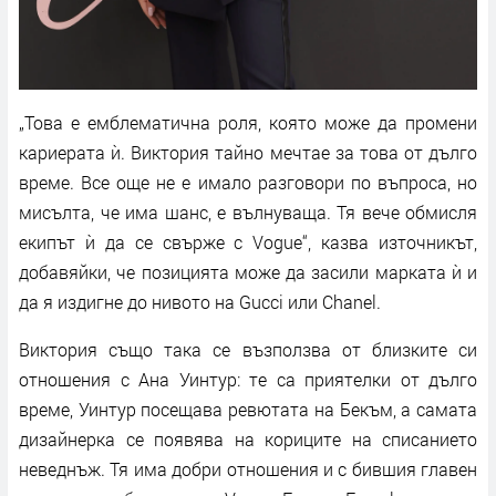
„Това е емблематична роля, която може да промени
кариерата ѝ. Виктория тайно мечтае за това от дълго
време. Все още не е имало разговори по въпроса, но
мисълта, че има шанс, е вълнуваща. Тя вече обмисля
екипът ѝ да се свърже с Vogue“, казва източникът,
добавяйки, че позицията може да засили марката ѝ и
да я издигне до нивото на Gucci или Chanel.
Виктория също така се възползва от близките си
отношения с Ана Уинтур: те са приятелки от дълго
време, Уинтур посещава ревютата на Бекъм, а самата
дизайнерка се появява на кориците на списанието
неведнъж. Тя има добри отношения и с бившия главен