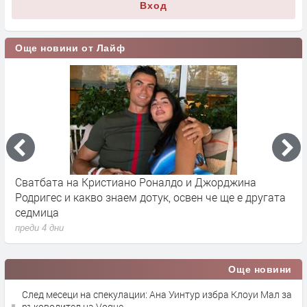
Вход
Още новини от Лайф
Сватбата на Кристиано Роналдо и Джорджина
Д
Родригес и какво знаем дотук, освен че ще е другата
Р
седмица
п
преди 4 дни
Още новини
След месеци на спекулации: Ана Уинтур избра Клоуи Мал за
ръководител на Vogue