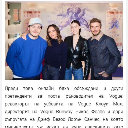
Преди това онлайн бяха обсъждани и други
претенденти за поста ръководител на Vogue:
редакторът на уебсайта на Vogue Клоуи Мал,
директорът на Vogue Runway Никол Фелпс и дори
съпругата на Джеф Безос Лорън Санчес, на която
милиардерът уж искал да купи списанието като