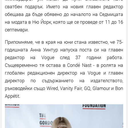
сватбен подарък. Името на новия главен редактор
обещава да бъде обявено до началото на Седмицата
на модата в Ню Йорк, която ще се проведе от 11 до 16
септември.
Припомняме, че в края на юни стана известно, че 75-
годишната Анна Уинтур напуска поста си на главен
редактор на Vogue след 37 години работа.
Същевременно тя остава в Condé Nast - в ролята на
глобален редакционен директор на Vogue и главен
директор по съдържанието на издателството,
ръководейки също Wired, Vanity Fair, GQ, Glamour и Bon
Appétit.