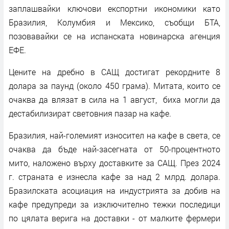
заплашвайки ключови експортни икономики като
Бразилия, Колумбия и Мексико, съобщи БТА,
позовавайки се на испанската новинарска агенция
ЕФЕ.
Цените на дребно в САЩ достигат рекордните 8
долара за паунд (около 450 грама). Митата, които се
очаква да влязат в сила на 1 август, биха могли да
дестабилизират световния пазар на кафе.
Бразилия, най-големият износител на кафе в света, се
очаква да бъде най-засегната от 50-процентното
мито, наложено върху доставките за САЩ. През 2024
г. страната е изнесла кафе за над 2 млрд. долара.
Бразилската асоциация на индустрията за добив на
кафе предупреди за изключително тежки последици
по цялата верига на доставки - от малките фермери