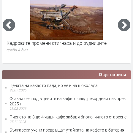
Кадровите промени стигнаха и до рудниците
П
1
преди 4 дни
п
Още новини
Цената на какаото пада, но не и на шоколада
28.07.2026
Очаква се спад в цените на кафето след рекордния пик през
2025 г.
18.03.2026
Пиенето на 3 до 4 чаши кафе забавя биологичното стареене
27.11.2025
Български учени превръщат утайката на кафето в батерия