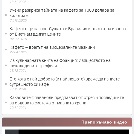
13.11.2025
Учени разкриха тайната на кафето за 1000 долара за
килограм
24.10.2025
Кафето още нагоре: Сушата в Бразилия и ръстът на износа
от Виетнам вдигат цените
02.09.2025
Кафето – врагът на висцералните мазнини
29.04.2025
Из кулинарната книга на Франция: Изяществото на
шоколадовите трюфели
18.12.2024
Ето кога е най-доброто (и най-лошото) време да изпиете
сутрешното си кафе
13.12.2024
Какаовите флаваноли предпазват от стрес и последиците
за съдовата система от мазната храна
19.11.2024
Препоръчано видео