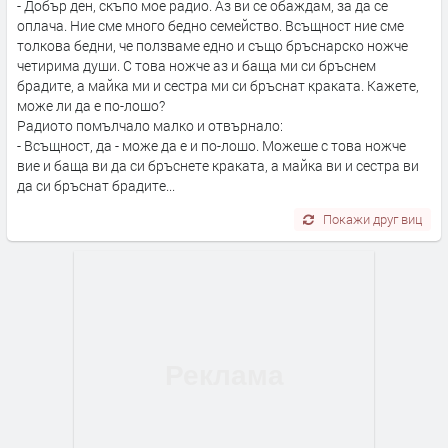
- Добър ден, скъпо мое радио. Аз ви се обаждам, за да се
оплача. Ние сме много бедно семейство. Всъщност ние сме
толкова бедни, че ползваме едно и също бръснарско ножче
четирима души. С това ножче аз и баща ми си бръснем
брадите, а майка ми и сестра ми си бръснат краката. Кажете,
може ли да е по-лошо?
Радиото помълчало малко и отвърнало:
- Всъщност, да - може да е и по-лошо. Можеше с това ножче
вие и баща ви да си бръснете краката, а майка ви и сестра ви
да си бръснат брадите...
Покажи друг виц