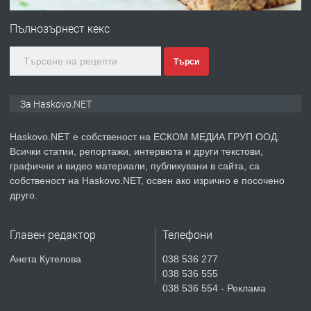
№4120 Магазин/Офис под наем в кв.
Любен Каравелов, Хасково-близо до
Пълнозърнест кекс
градската градина!
Търси
преди 5 дни
ПРЕДЛАГА
ПРОСТОРЕН ТРИСТАЕН
За Haskovo.NET
АПАРТАМЕНТ В НОВА СГРАДА КВ.
КУБА
Haskovo.NET е собственост на ЕСКОМ МЕДИА ГРУП ООД.
Всички статии, репортажи, интервюта и други текстови,
преди 6 дни
графични и видео материали, публикувани в сайта, са
собственост на Haskovo.NET, освен ако изрично е посочено
ПРЕДЛАГА
Продавам парцел в гр. Хасково кв.
друго.
Хисаря до ток, вода,канализация,
асфалт 0889 537 426
Главен редактор
Телефони
преди 6 дни
Анета Кутелова
038 536 277
038 536 555
ПРЕДЛАГА
СГЛОБЯВАНЕ НА МЕБЕЛИ.
038 536 554 - Реклама