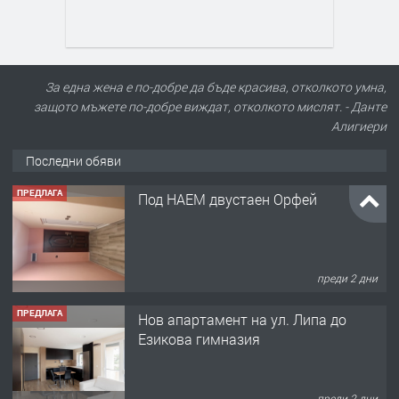
За една жена е по-добре да бъде красива, отколкото умна,
защото мъжете по-добре виждат, отколкото мислят. - Данте
Алигиери
Последни обяви
ПРЕДЛАГА
Под НАЕМ двустаен Орфей
преди 2 дни
ПРЕДЛАГА
Нов апартамент на ул. Липа до
Езикова гимназия
преди 2 дни