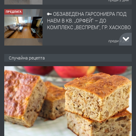
ПРЕДЛАГА
🔑 ОБЗАВЕДЕНА ГАРСОНИЕРА ПОД
НАЕМ В КВ. „ОРФЕЙ“ – ДО
КОМПЛЕКС „ВЕСПРЕМ“, ГР. ХАСКОВО
преди 4 дни
ПРЕДЛАГА
НАПЪЛНО ОБЗАВЕДЕН И
Случайна рецепта
ОБОРУДВАН ТРИСТАЕН
АПАРТАМЕНТ В ЦЕНТЪРА НА ГР.
ХАСКОВО
преди 5 дни
ПРЕДЛАГА
Давам гараж под наем
преди 5 дни
ПРЕДЛАГА