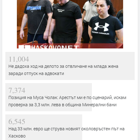
11,004
Не дадоха ход на делото за отвличане на млада жена
заради отпуск на адвокати
7,374
Позиция на Муса Чолак: Арестът ми е по сценарий, искам
проверка за 3,3 млн. лева в община Минерални бани
6,545
Над 33 млн. евро ще струва новият околовръстен път на
Хасково