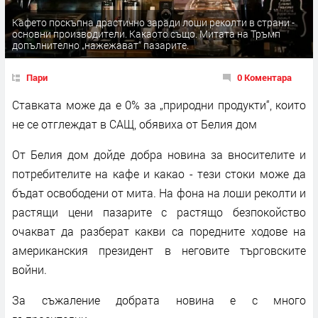
Кафето поскъпна драстично заради лоши реколти в страни -
основни производители. Какаото също. Митата на Тръмп
допълнително „нажежават“ пазарите.
Пари
0 Коментара
Ставката може да е 0% за „природни продукти“, които
не се отглеждат в САЩ, обявиха от Белия дом
От Белия дом дойде добра новина за вносителите и
потребителите на кафе и какао - тези стоки може да
бъдат освободени от мита. На фона на лоши реколти и
растящи цени пазарите с растящо безпокойство
очакват да разберат какви са поредните ходове на
американския президент в неговите търговските
войни.
За съжаление добрата новина е с много