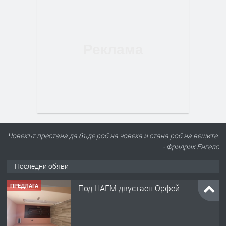
Човекът престана да бъде роб на човека и стана роб на вещите.
- Фридрих Енгелс
Последни обяви
ПРЕДЛАГА
Под НАЕМ двустаен Орфей