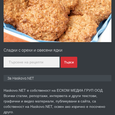
ПРЕДЛАГА
Давам гараж под наем
преди 2 дни
ПРЕДЛАГА
№4120 Магазин/Офис под наем в кв.
Любен Каравелов, Хасково-близо до
Сладки с орехи и овесени ядки
градската градина!
преди 2 дни
Търси
ПРЕДЛАГА
ПРОСТОРЕН ТРИСТАЕН
За Haskovo.NET
АПАРТАМЕНТ В НОВА СГРАДА КВ.
КУБА
Haskovo.NET е собственост на ЕСКОМ МЕДИА ГРУП ООД.
Всички статии, репортажи, интервюта и други текстови,
преди 3 дни
графични и видео материали, публикувани в сайта, са
собственост на Haskovo.NET, освен ако изрично е посочено
ПРЕДЛАГА
Продавам парцел в гр. Хасково кв.
друго.
Хисаря до ток, вода,канализация,