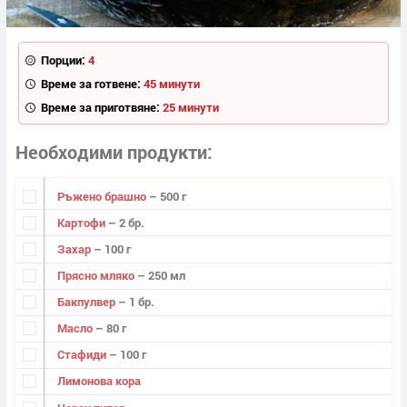
Порции:
4
Време за готвене:
45 минути
Време за приготвяне:
25 минути
Необходими продукти
Ръжено брашно
– 500 г
Картофи
– 2 бр.
Захар
– 100 г
Прясно мляко
– 250 мл
Бакпулвер
– 1 бр.
Масло
– 80 г
Стафиди
– 100 г
Лимонова кора