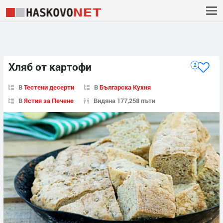
Хляб от картофи
2
В
Тестени десерти
В
Българска Кухня
В
Ястия за Печене
Видяна 177,258 пъти