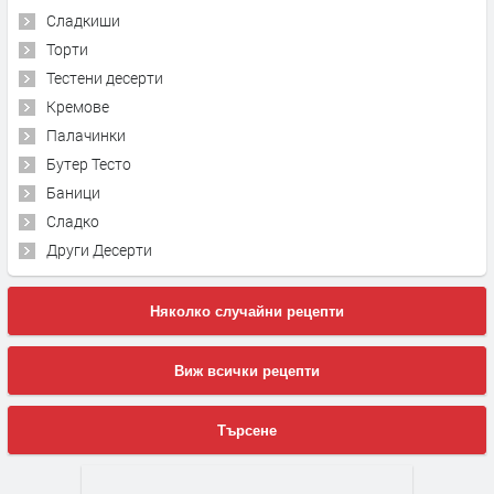
Сладкиши
Торти
Тестени десерти
Кремове
Палачинки
Бутер Тесто
Баници
Сладко
Други Десерти
Няколко случайни рецепти
Виж всички рецепти
Търсене