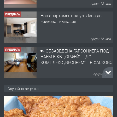
преди 12 часа
ПРЕДЛАГА
Нов апартамент на ул. Липа до
Езикова гимназия
преди 12 часа
ПРЕДЛАГА
🔑 ОБЗАВЕДЕНА ГАРСОНИЕРА ПОД
НАЕМ В КВ. „ОРФЕЙ“ – ДО
КОМПЛЕКС „ВЕСПРЕМ“, ГР. ХАСКОВО
преди 1 ден
ПРЕДЛАГА
НАПЪЛНО ОБЗАВЕДЕН И
Случайна рецепта
ОБОРУДВАН ТРИСТАЕН
АПАРТАМЕНТ В ЦЕНТЪРА НА ГР.
ХАСКОВО
преди 2 дни