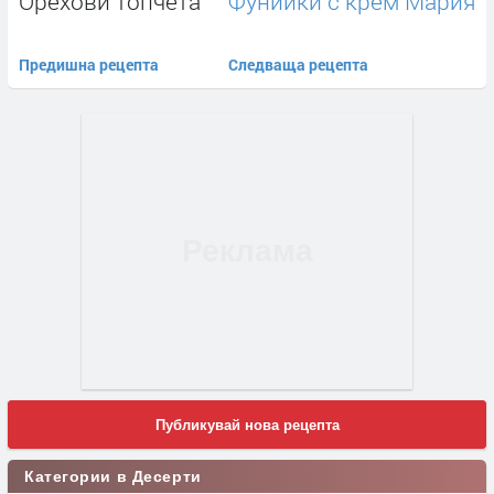
Орехови топчета
Фунийки с крем Мария
Предишна рецепта
Следваща рецепта
Публикувай нова рецепта
Категории в Десерти