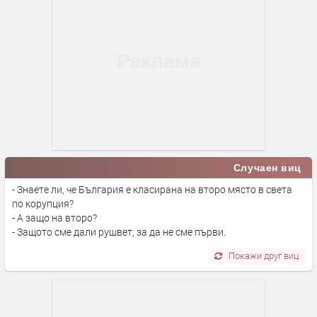
Случаен виц
- Знаете ли, че България е класирана на второ място в света
по корупция?
- А защо на второ?
- Защото сме дали рушвет, за да не сме първи.
Покажи друг виц