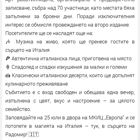
записване, събра над 70 участници, като местата бяха
запълнени за броени дни. Поради изключителния
интерес се обмисля провеждането на второ издание.
Посетителите ще се насладят още на:
🎶 Музика на живо, която ще пренесе гостите в
сърцето на Италия
🍕 Автентична италианска пица, приготвена на място
🍦 Сладолед и сладки изкушения за малки и големи
🍰 Класически италиански десерти, които ще допълнят
кулинарното преживяване
Събитието е с вход свободен и обещава една вечер,
изпълнена с цвят, вкус и настроение – за цялото
семейство.
Заповядайте на 25 юли в двора на МКИЦ „Европа“ и се
потопете в магията на Италия – тук, в сърцето на
Радомир! 🇮🇹