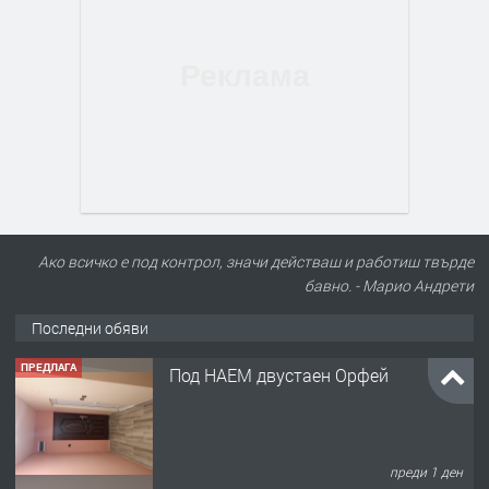
Ако всичко е под контрол, значи действаш и работиш твърде
бавно. - Марио Андрети
Последни обяви
ПРЕДЛАГА
Под НАЕМ двустаен Орфей
преди 1 ден