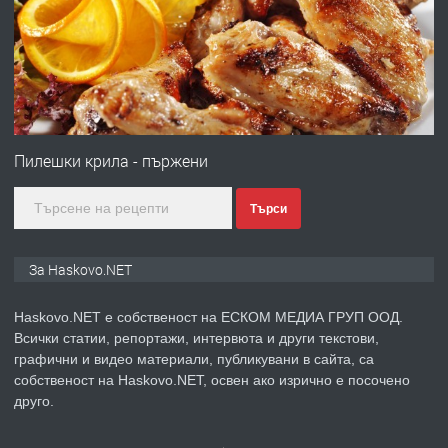
преди 3 дни
ПРЕДЛАГА
№4120 Магазин/Офис под наем в кв.
Любен Каравелов, Хасково-близо до
Пилешки крила - пържени
градската градина!
Търси
преди 3 дни
ПРЕДЛАГА
ПРОСТОРЕН ТРИСТАЕН
За Haskovo.NET
АПАРТАМЕНТ В НОВА СГРАДА КВ.
КУБА
Haskovo.NET е собственост на ЕСКОМ МЕДИА ГРУП ООД.
Всички статии, репортажи, интервюта и други текстови,
преди 4 дни
графични и видео материали, публикувани в сайта, са
собственост на Haskovo.NET, освен ако изрично е посочено
ПРЕДЛАГА
Продавам парцел в гр. Хасково кв.
друго.
Хисаря до ток, вода,канализация,
асфалт 0889 537 426