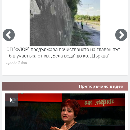
ОП "ФЛОР" продължава почистването на главен път
О
I-6 в участъка от кв. „Бела вода“ до кв. „Църква“
п
с
преди 2 дни
п
Препоръчано видео