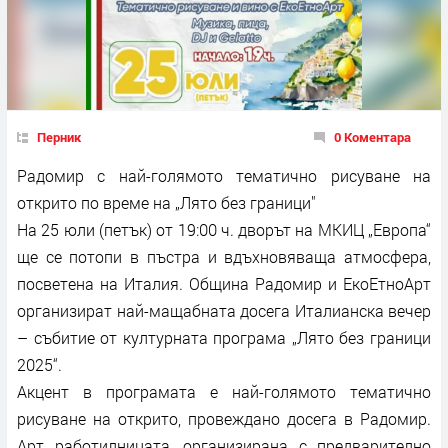
Перник
0 Коментара
Радомир с най-голямото тематично рисуване на
открито по време на „Лято без граници"
На 25 юли (петък) от 19:00 ч. дворът на МКИЦ „Европа“
ще се потопи в пъстра и вдъхновяваща атмосфера,
посветена на Италия. Община Радомир и ЕкоЕтноАрт
организират най-мащабната досега Италианска вечер
– събитие от културната програма „Лято без граници
2025“.
Акцент в програмата е най-голямото тематично
рисуване на открито, провеждано досега в Радомир.
Арт работилницата, организирана с предварително