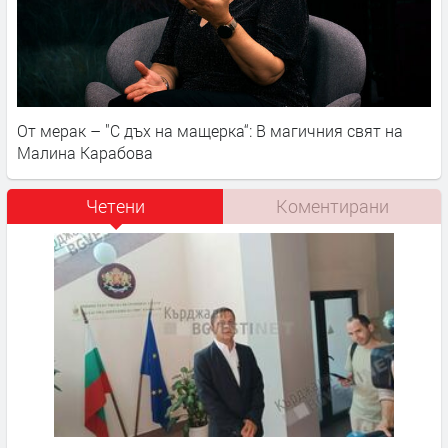
От мерак – "С дъх на мащерка“: В магичния свят на
Малина Карабова
Четени
Коментирани