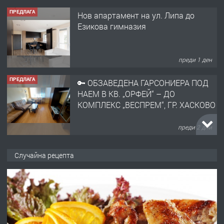
ПРЕДЛАГА
Нов апартамент на ул. Липа до
Езикова гимназия
преди 1 ден
ПРЕДЛАГА
🔑 ОБЗАВЕДЕНА ГАРСОНИЕРА ПОД
НАЕМ В КВ. „ОРФЕЙ“ – ДО
КОМПЛЕКС „ВЕСПРЕМ“, ГР. ХАСКОВО
преди 2 дни
ПРЕДЛАГА
НАПЪЛНО ОБЗАВЕДЕН И
Случайна рецепта
ОБОРУДВАН ТРИСТАЕН
АПАРТАМЕНТ В ЦЕНТЪРА НА ГР.
ХАСКОВО
преди 3 дни
ПРЕДЛАГА
Давам гараж под наем