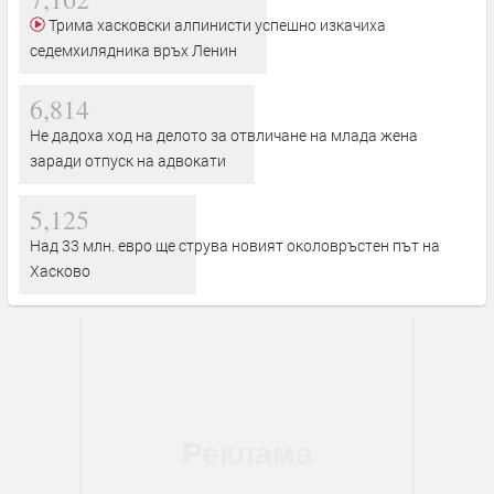
Трима хасковски алпинисти успешно изкачиха
седемхилядника връх Ленин
6,814
Не дадоха ход на делото за отвличане на млада жена
заради отпуск на адвокати
5,125
Над 33 млн. евро ще струва новият околовръстен път на
Хасково