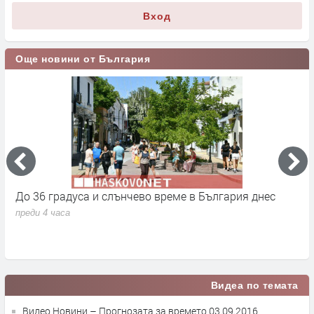
Вход
Още новини от България
До 36 градуса и слънчево време в България днес
О
с
преди 4 часа
п
Видеа по темата
Видео Новини – Прогнозата за времето 03.09.2016