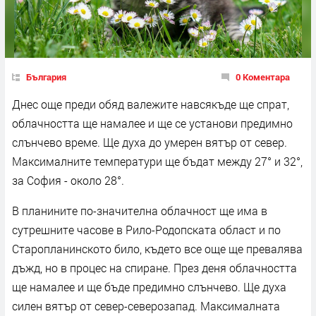
България
0 Коментара
Днес още преди обяд валежите навсякъде ще спрат,
облачността ще намалее и ще се установи предимно
слънчево време. Ще духа до умерен вятър от север.
Максималните температури ще бъдат между 27° и 32°,
за София - около 28°.
В планините по-значителна облачност ще има в
сутрешните часове в Рило-Родопската област и по
Старопланинското било, където все още ще превалява
дъжд, но в процес на спиране. През деня облачността
ще намалее и ще бъде предимно слънчево. Ще духа
силен вятър от север-северозапад. Максималната