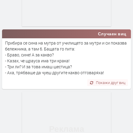
Случаен виц
Прибира се сина на мутра от училището за мутри и си показва
бележника, а там 6. Бащата го пита:
- Браво, сине! А за какво?
- Казах, че щрауса има три крака!
- Три ли? И за това имаш шестица?
- Аха, трябваше да чуеш другите какво отговаряха!
Покажи друг виц