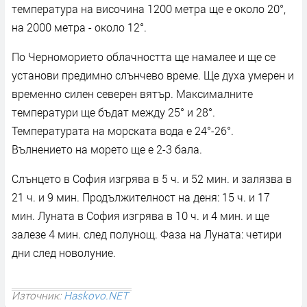
температура на височина 1200 метра ще е около 20°,
на 2000 метра - около 12°.
По Черноморието облачността ще намалее и ще се
установи предимно слънчево време. Ще духа умерен и
временно силен северен вятър. Максималните
температури ще бъдат между 25° и 28°.
Температурата на морската вода е 24°-26°.
Вълнението на морето ще е 2-3 бала.
Слънцето в София изгрява в 5 ч. и 52 мин. и залязва в
21 ч. и 9 мин. Продължителност на деня: 15 ч. и 17
мин. Луната в София изгрява в 10 ч. и 4 мин. и ще
залeзе 4 мин. след полунощ. Фаза на Луната: четири
дни след новолуние.
Източник:
Haskovo.NET