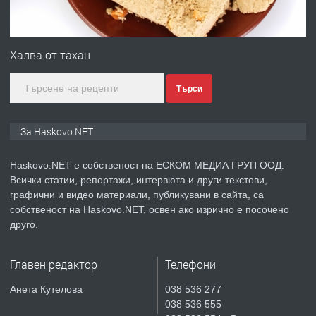
ПРЕДЛАГА
№4120 Магазин/Офис под наем в кв.
Любен Каравелов, Хасково-близо до
Халва от тахан
градската градина!
Търси
преди 3 дни
ПРЕДЛАГА
ПРОСТОРЕН ТРИСТАЕН
За Haskovo.NET
АПАРТАМЕНТ В НОВА СГРАДА КВ.
КУБА
Haskovo.NET е собственост на ЕСКОМ МЕДИА ГРУП ООД.
Всички статии, репортажи, интервюта и други текстови,
преди 3 дни
графични и видео материали, публикувани в сайта, са
собственост на Haskovo.NET, освен ако изрично е посочено
ПРЕДЛАГА
Продавам парцел в гр. Хасково кв.
друго.
Хисаря до ток, вода,канализация,
асфалт 0889 537 426
Главен редактор
Телефони
преди 3 дни
Анета Кутелова
038 536 277
038 536 555
ПРЕДЛАГА
СГЛОБЯВАНЕ НА МЕБЕЛИ.