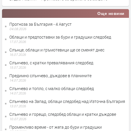
Още новини
Прогноза за България - 4 Август
04.08.2026
Облаци и предпоставки за бури и градушки следобед
17.07.2026
Слънце, облаци и гръмотевици ще се сменят днес
16.07.2026
Слънчево, с кратки превалявания следобед
15.07.2026
Предимно слънчево, дъждове в планините
14.07.2026
Слънчево и топло, с малко облаци следобед
14.07.2026
Слънчево на Запад, облаци следобед над Източна България
13.07.2026
Слънчево и горещо, следобед облаци и кратки дъждове
10.07.2026
Променливо време - от жега до бури и градушки