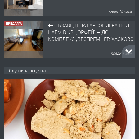
преди 18 часа
ПРЕДЛАГА
🔑 ОБЗАВЕДЕНА ГАРСОНИЕРА ПОД
НАЕМ В КВ. „ОРФЕЙ“ – ДО
КОМПЛЕКС „ВЕСПРЕМ“, ГР. ХАСКОВО
преди 1 ден
ПРЕДЛАГА
НАПЪЛНО ОБЗАВЕДЕН И
Случайна рецепта
ОБОРУДВАН ТРИСТАЕН
АПАРТАМЕНТ В ЦЕНТЪРА НА ГР.
ХАСКОВО
преди 2 дни
ПРЕДЛАГА
Давам гараж под наем
преди 2 дни