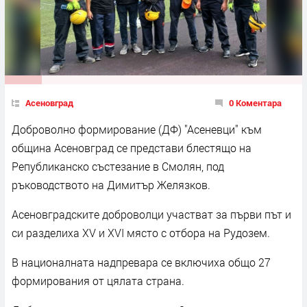
Асеновград
0 Коментара
Доброволно формирование (ДФ) "Асеневци" към
община Асеновград се представи блестящо на
Републиканско състезание в Смолян, под
ръководството на Димитър Желязков.
Асеновградските доброволци участват за първи път и
си разделиха XV и XVI място с отбора на Рудозем.
В националната надпревара се включиха общо 27
формирования от цялата страна.