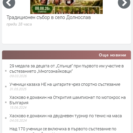
Традиционен събор в село Долнослав
П
преди 18 часа
п
Още новини
29 медала за децата от „Слънце“ при първото им участие в
състезанието „Многознайковци“
09.03.2026
Ученици казаха НЕ на цигарите чрез спортно състезание
31.05.2025
Хасково е домакин на Открития шампионат по мотокрос на
България
15.06.2024
Хасково е домакин на двудневен турнир по тенис на маса
04.05.2024
Над 170 ученици се включиха в първото състезание по