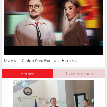
Музика – Grafa x Dara Ekimova - Нито миг
Четени
Коментирани