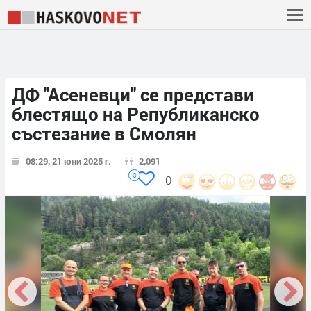
ДФ "Асеневци" се представи
блестящо на Републиканско
състезание в Смолян
08:29, 21 юни 2025 г.
2,091
0
0