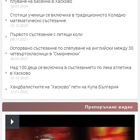
плуване на басейна в Хасково
16.03.2024
Стотици ученици се включиха в традиционното Коледно
математическо състезание
10.12.2023
Първото състезание с летящи коли
08.11.2021
Оспорвано състезание по спелуване на английски между 30
четвъртокласници в "Смирненски"
26.02.2021
Над 100 деца се включиха в състезанието по лека атлетика
в Хасково
10.10.2020
Хандбалистките на “Хасково” пети на Купа България
12.01.2020
Препоръчано видео