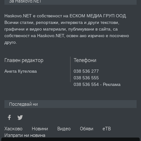
За Haskovo.NET
АПАРТАМЕНТ В НОВА СГРАДА КВ.
КУБА
Haskovo.NET е собственост на ЕСКОМ МЕДИА ГРУП ООД.
Всички статии, репортажи, интервюта и други текстови,
преди 4 дни
графични и видео материали, публикувани в сайта, са
собственост на Haskovo.NET, освен ако изрично е посочено
ПРЕДЛАГА
Продавам парцел в гр. Хасково кв.
друго.
Хисаря до ток, вода,канализация,
асфалт 0889 537 426
Главен редактор
Телефони
преди 4 дни
Анета Кутелова
038 536 277
038 536 555
ПРЕДЛАГА
СГЛОБЯВАНЕ НА МЕБЕЛИ.
038 536 554 - Реклама
Последвай ни
преди 4 дни
ПРЕДЛАГА
№4119 Едностаен обзаведен
Хасково
Новини
Видео
Обяви
еТВ
апартамент под наем в кв.
Изпрати ни новина
Училищни, гр. Хасково.