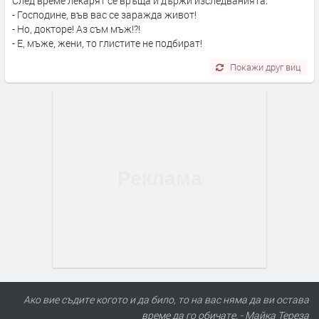
След време лекарят се връща и държи изследванията:
- Господине, във вас се заражда живот!
- Но, докторе! Аз съм мъж!?!
- Е, мъже, жени, то глистите не подбират!
Покажи друг виц
Ако вие съдите когото и да било, то на вас няма да ви остава
време да го обичате. - Майка Тереза