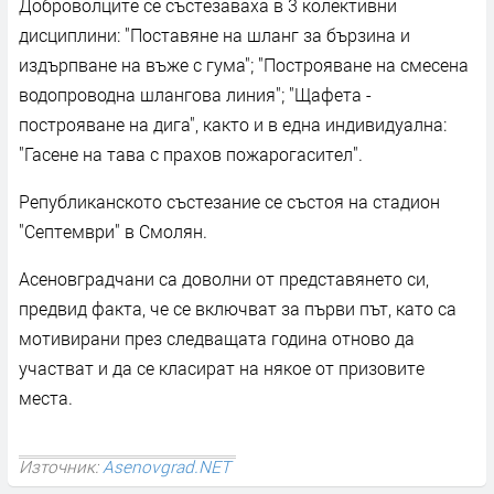
Доброволците се състезаваха в 3 колективни
дисциплини: "Поставяне на шланг за бързина и
издърпване на въже с гума"; "Построяване на смесена
водопроводна шлангова линия"; "Щафета -
построяване на дига", както и в една индивидуална:
"Гасене на тава с прахов пожарогасител".
Републиканското състезание се състоя на стадион
"Септември" в Смолян.
Асеновградчани са доволни от представянето си,
предвид факта, че се включват за първи път, като са
мотивирани през следващата година отново да
участват и да се класират на някое от призовите
места.
Източник:
Asenovgrad.NET