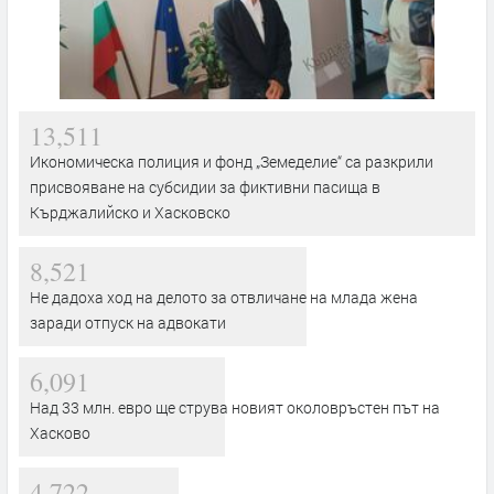
13,511
Икономическа полиция и фонд „Земеделие“ са разкрили
присвояване на субсидии за фиктивни пасища в
Кърджалийско и Хасковско
8,521
Не дадоха ход на делото за отвличане на млада жена
заради отпуск на адвокати
6,091
Над 33 млн. евро ще струва новият околовръстен път на
Хасково
4,722