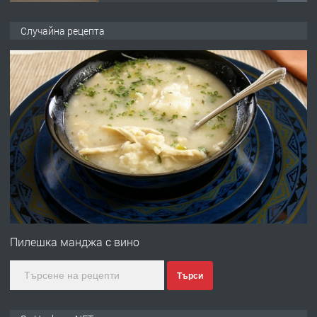
ПРЕДЛАГА
НАПЪЛНО ОБЗАВЕДЕН И
Случайна рецепта
ОБОРУДВАН ТРИСТАЕН
АПАРТАМЕНТ В ЦЕНТЪРА НА ГР.
ХАСКОВО
преди 3 дни
ПРЕДЛАГА
Давам гараж под наем
преди 3 дни
ПРЕДЛАГА
№4120 Магазин/Офис под наем в кв.
Любен Каравелов, Хасково-близо до
Пилешка манджа с вино
градската градина!
Търси
преди 3 дни
ПРЕДЛАГА
ПРОСТОРЕН ТРИСТАЕН