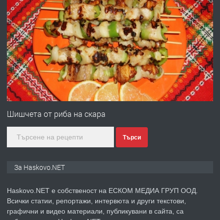
преди 5 дни
ПРЕДЛАГА
№4120 Магазин/Офис под наем в кв.
Любен Каравелов, Хасково-близо до
градската градина!
преди 5 дни
ПРЕДЛАГА
ПРОСТОРЕН ТРИСТАЕН
АПАРТАМЕНТ В НОВА СГРАДА КВ.
Шишчета от риба на скара
КУБА
Търси
преди 6 дни
ПРЕДЛАГА
Продавам парцел в гр. Хасково кв.
За Haskovo.NET
Хисаря до ток, вода,канализация,
асфалт 0889 537 426
Haskovo.NET е собственост на ЕСКОМ МЕДИА ГРУП ООД.
Всички статии, репортажи, интервюта и други текстови,
преди 6 дни
графични и видео материали, публикувани в сайта, са