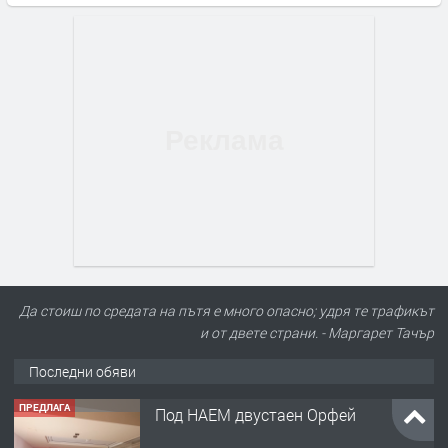
ПРЕДЛАГА
Под НАЕМ двустаен Орфей
Да стоиш по средата на пътя е много опасно; удря те трафикът
и от двете страни. - Маргарет Тачър
преди 2 дни
Последни обяви
ПРЕДЛАГА
Нов апартамент на ул. Липа до
Езикова гимназия