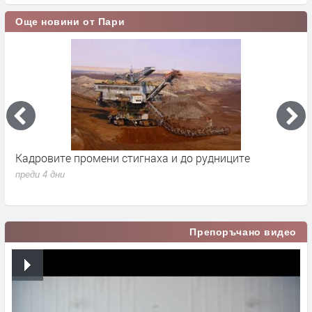
Още новини от Пари
дниците
Парите от Брюксел свалиха бюджетния д
1.7% от БВП
преди 4 дни
Препоръчано видео