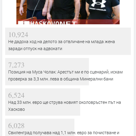
10,924
Не дадоха ход на делото за отвличане на млада жена
заради отпуск на адвокати
7,273
Позиция на Муса Чолак: Арестът ми е по сценарий, искам
проверка за 3,3 млн. лева в община Минерални бани
6,524
Над 33 млн. евро ще струва новият околовръстен път на
Хасково
6,028
Свиленград получава над 1,1 млн. евро за почистване и