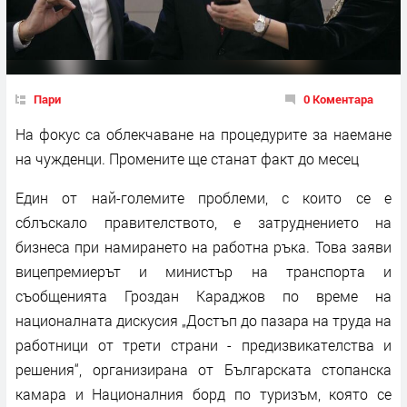
Пари
0 Коментара
На фокус са облекчаване на процедурите за наемане
на чужденци. Промените ще станат факт до месец
Един от най-големите проблеми, с които се е
сблъскало правителството, е затруднението на
бизнеса при намирането на работна ръка. Това заяви
вицепремиерът и министър на транспорта и
съобщенията Гроздан Караджов по време на
националната дискусия „Достъп до пазара на труда на
работници от трети страни - предизвикателства и
решения“, организирана от Българската стопанска
камара и Националния борд по туризъм, която се