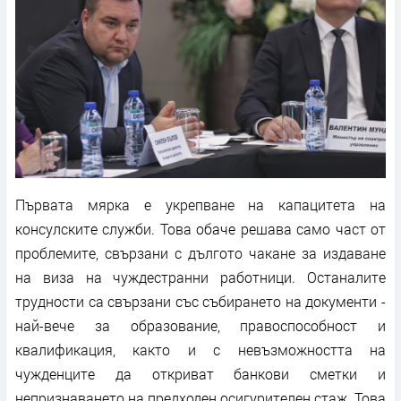
Първата мярка е укрепване на капацитета на
консулските служби. Това обаче решава само част от
проблемите, свързани с дългото чакане за издаване
на виза на чуждестранни работници. Останалите
трудности са свързани със събирането на документи -
най-вече за образование, правоспособност и
квалификация, както и с невъзможността на
чужденците да откриват банкови сметки и
непризнаването на предходен осигурителен стаж. Това