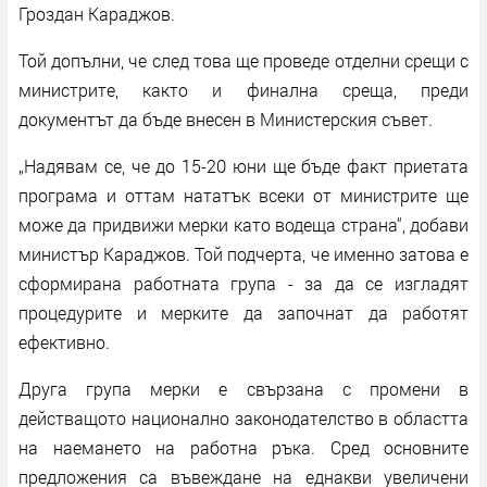
Гроздан Караджов.
Той допълни, че след това ще проведе отделни срещи с
министрите, както и финална среща, преди
документът да бъде внесен в Министерския съвет.
„Надявам се, че до 15-20 юни ще бъде факт приетата
програма и оттам нататък всеки от министрите ще
може да придвижи мерки като водеща страна“, добави
министър Караджов. Той подчерта, че именно затова е
сформирана работната група - за да се изгладят
процедурите и мерките да започнат да работят
ефективно.
Друга група мерки е свързана с промени в
действащото национално законодателство в областта
на наемането на работна ръка. Сред основните
предложения са въвеждане на еднакви увеличени