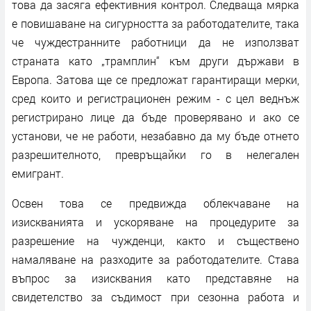
това да засяга ефективния контрол. Следваща мярка
е повишаване на сигурността за работодателите, така
че чуждестранните работници да не използват
страната като „трамплин“ към други държави в
Европа. Затова ще се предложат гарантиращи мерки,
сред които и регистрационен режим - с цел веднъж
регистрирано лице да бъде проверявано и ако се
установи, че не работи, незабавно да му бъде отнето
разрешителното, превръщайки го в нелегален
емигрант.
Освен това се предвижда облекчаване на
изискванията и ускоряване на процедурите за
разрешение на чужденци, както и съществено
намаляване на разходите за работодателите. Става
въпрос за изисквания като представяне на
свидетелство за съдимост при сезонна работа и