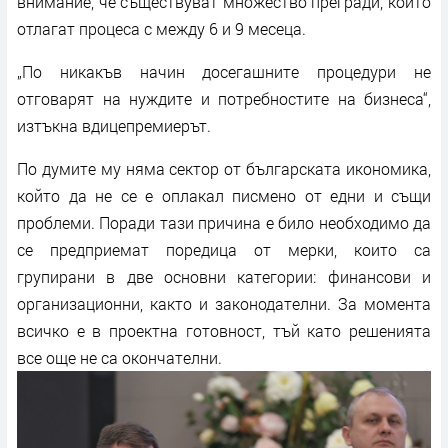
внимание, че съществуват множество прегради, които
отлагат процеса с между 6 и 9 месеца.
„По никакъв начин досегашните процедури не
отговарят на нуждите и потребностите на бизнеса“,
изтъкна вдицепремиерът.
По думите му няма сектор от българската икономика,
който да не се е оплакал писмено от едни и същи
проблеми. Поради тази причина е било необходимо да
се предприемат поредица от мерки, които са
групирани в две основни категории: финансови и
организационни, както и законодателни. За момента
всичко е в проектна готовност, тъй като решенията
все още не са окончателни.