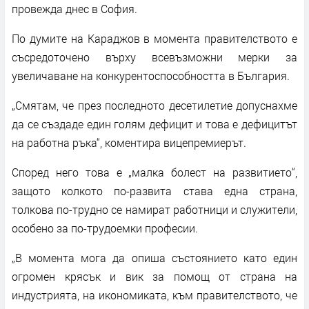
провежда днес в София.
По думите на Караджов в момента правителството е
съсредоточено върху всевъзможни мерки за
увеличаване на конкурентоспособността в България.
„Смятам, че през последното десетилетие допуснахме
да се създаде един голям дефицит и това е дефицитът
на работна ръка“, коментира вицепремиерът.
Според него това е „малка болест на развитието“,
защото колкото по-развита става една страна,
толкова по-трудно се намират работници и служители,
особено за по-трудоемки професии.
„В момента мога да опиша състоянието като един
огромен крясък и вик за помощ от страна на
индустрията, на икономиката, към правителството, че