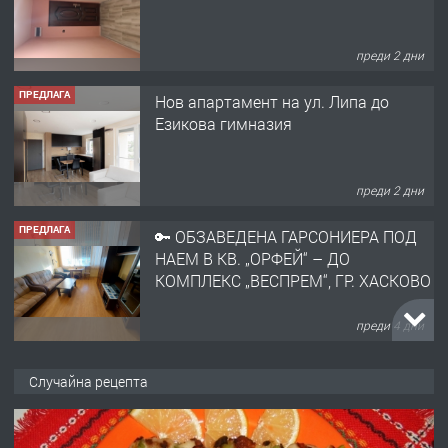
преди 2 дни
ПРЕДЛАГА
🔑 ОБЗАВЕДЕНА ГАРСОНИЕРА ПОД
НАЕМ В КВ. „ОРФЕЙ“ – ДО
КОМПЛЕКС „ВЕСПРЕМ“, ГР. ХАСКОВО
преди 4 дни
ПРЕДЛАГА
НАПЪЛНО ОБЗАВЕДЕН И
ОБОРУДВАН ТРИСТАЕН
АПАРТАМЕНТ В ЦЕНТЪРА НА ГР.
ХАСКОВО
преди 5 дни
ПРЕДЛАГА
Давам гараж под наем
Случайна рецепта