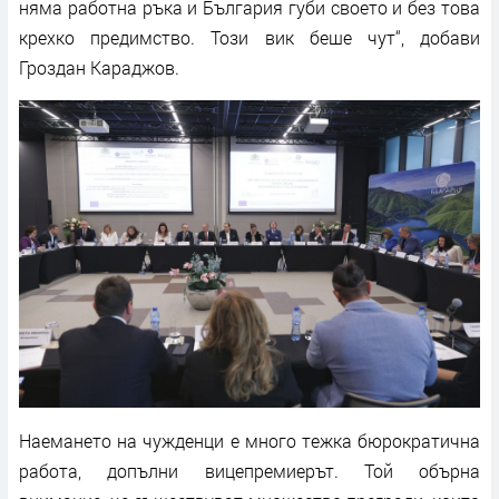
няма работна ръка и България губи своето и без това
крехко предимство. Този вик беше чут“, добави
Гроздан Караджов.
Наемането на чужденци е много тежка бюрократична
работа, допълни вицепремиерът. Той обърна