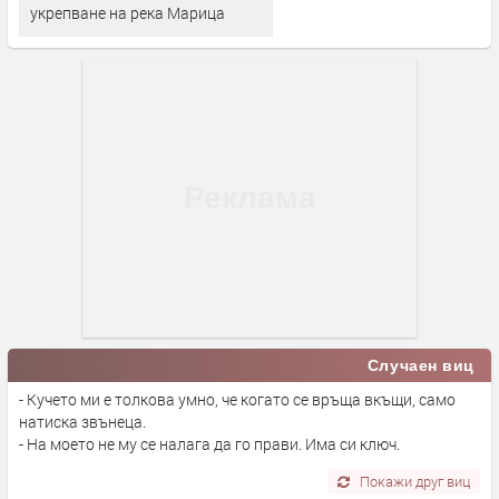
укрепване на река Марица
Случаен виц
- Кучето ми е толкова умно, че когато се връща вкъщи, само
натиска звънеца.
- На моето не му се налага да го прави. Има си ключ.
Покажи друг виц