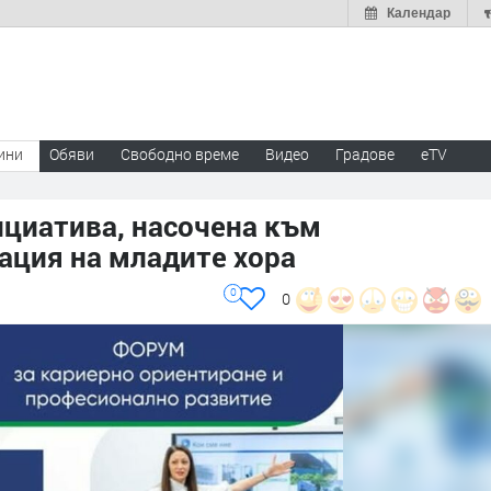
Календар
ини
Обяви
Свободно време
Видео
Градове
eTV
ициатива, насочена към
ация на младите хора
0
0