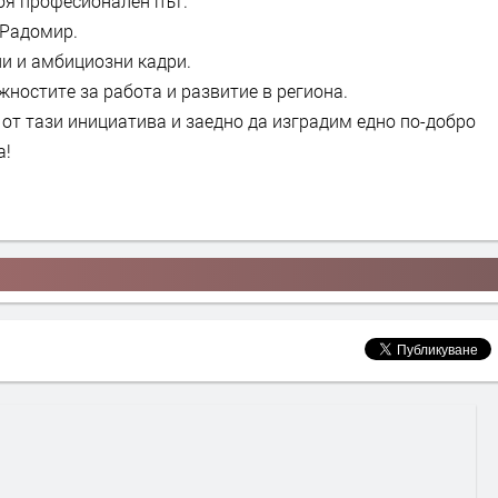
оя професионален път.
 Радомир.
ни и амбициозни кадри.
жностите за работа и развитие в региона.
от тази инициатива и заедно да изградим едно по-добро
а!