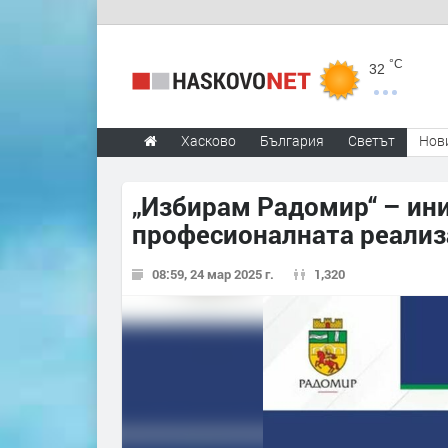
°C
32
Хасково
България
Светът
Нов
„Избирам Радомир“ – ин
професионалната реализ
08:59, 24 мар 2025 г.
1,320