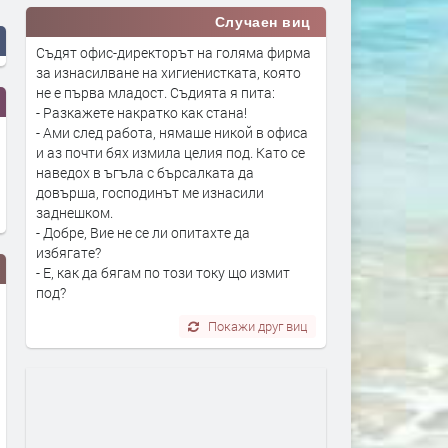
Случаен виц
Съдят офис-директорът на голяма фирма
за изнасилване на хигиенистката, която
не е първа младост. Съдията я пита:
- Разкажете накратко как стана!
- Ами след работа, нямаше никой в офиса
и аз почти бях измила целия под. Като се
наведох в ъгъла с бърсалката да
довърша, господинът ме изнасили
заднешком.
- Добре, Вие не се ли опитахте да
избягате?
- Е, как да бягам по този току що измит
под?
Покажи друг виц
Полицията в Перник се намеси
Министър Ивкова разпор