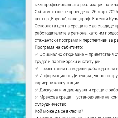
към професионалната реализация на мла
Събитието ще се проведе на 26 март 2025
център „Европа“, зала „проф. Евгений Куз
Основната цел на срещата е да създаде 
работодателите в региона, като им пред
стажантски програми и перспективи за р
Програма на събитието:
✅ Официално откриване – приветствия о
труда“ и партньорски институции.
✅ Презентации на водещи работодатели в
✅ Информация от Дирекция „Бюро по труд
кариерни консултации.
✅ Дискусия и индивидуални срещи с рабо
✅ Мрежова среща – установяване на кон
сътрудничество.
Кой може да се включи?