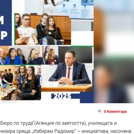
0 Коментара
Бюро по труда“(Агенция по заетостта), училищата и
низира среща „Избирам Радомир“ – инициатива, насочена