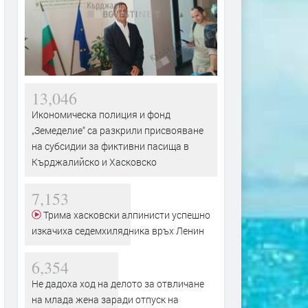
13,046
Икономическа полиция и фонд
„Земеделие“ са разкрили присвояване
на субсидии за фиктивни пасища в
Кърджалийско и Хасковско
7,153
Трима хасковски алпинисти успешно
изкачиха седемхилядника връх Ленин
6,354
Не дадоха ход на делото за отвличане
на млада жена заради отпуск на