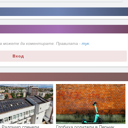
да можете да коментирате. Правилата -
тук
.
Вход
 Радомир спечели
Глобиха родители в Перник,