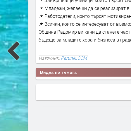
📌 Завършващи ученици, които търсят св
📌 Младежи, желаещи да се реализират в
📌 Работодатели, които търсят мотивира
📌 Всички, които се интересуват от възмо
Община Радомир ви кани да станете част 
бъдеще за младите хора и бизнеса в град
Източник:
Perunik.COM
Видеа по темата