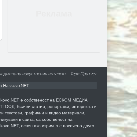
след сигнали за шумни
пълно отстраняване на
младежи и тормоз над
нередностите в здравни 
психично болна жена
в Пернишко
преди 1 ден
преди 2 дни
надминава изкуствения интелект. - Тери Пратчет
а Haskovo.NET
kovo.NET е собственост на ЕСКОМ МЕДИА
П ООД. Всички статии, репортажи, интервюта и
ги текстови, графични и видео материали,
ликувани в сайта, са собственост на
kovo.NET, освен ако изрично е посочено друго.