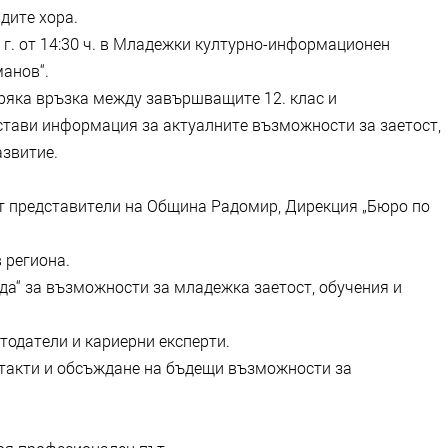
дите хора.
 г. от 14:30 ч. в Младежки културно-информационен
манов“.
пряка връзка между завършващите 12. клас и
остави информация за актуалните възможности за заетост,
азвитие.
т представители на Община Радомир, Дирекция „Бюро по
 региона.
а“ за възможности за младежка заетост, обучения и
тодатели и кариерни експерти.
такти и обсъждане на бъдещи възможности за