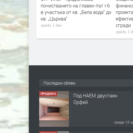
та културна
почистването на главен път I-6
финанс
в участъка от кв. „Бела вода“ до
проекта
кв. „Църква“
ефекти
сгради
преди 1 ден
преди 1 
Последни обяви
ПРЕДЛАГА
Под НАЕМ двустаен
Орфей
преди 15 ч