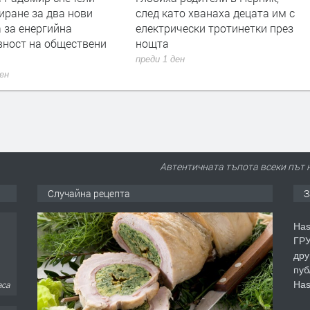
иране за два нови
след като хванаха децата им с
 за енергийна
електрически тротинетки през
вност на обществени
нощта
преди 1 ден
ден
Автентичната тъпота всеки път 
Случайна рецепта
З
Has
ГРУ
дру
пуб
Has
аса