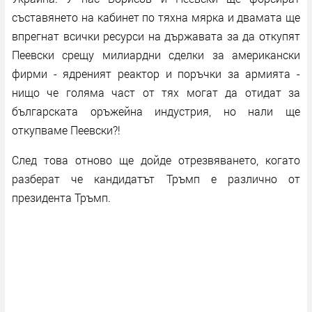
съставянето на кабинет по тяхна мярка и двамата ще
впрегнат всички ресурси на държавата за да откупят
Пеевски срещу милиардни сделки за американски
фирми - ядреният реактор и поръчки за армията -
нищо че голяма част от тях могат да отидат за
българската оръжейна индустрия, но нали ще
откупваме Пеевски?!
След това отново ще дойде отрезвяването, когато
разберат че кандидатът Тръмп е различно от
президента Тръмп.