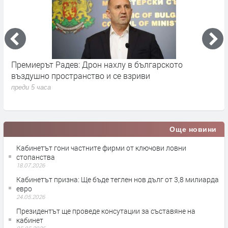
Премиерът Радев: Дрон нахлу в българското
О
въздушно пространство и се взриви
п
преди 5 часа
Още новини
Кабинетът гони частните фирми от ключови ловни
стопанства
18.07.2026
Кабинетът призна: Ще бъде теглен нов дълг от 3,8 милиарда
евро
24.05.2026
Президентът ще проведе консутации за съставяне на
кабинет