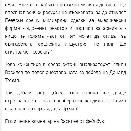
съставянето на кабинет по тяхна мярка и двамата ще
впрегнат всички ресурси на държавата, за да откупят
Пеевски срещу милиардни сделки за американски
фирми - ядреният реактор и поръчки за армията -
нищо че голяма част от тях могат да отидат за
българската оръжейна индустрия, но нали ще
откупваме Пеевски?!"
Това коментира в сряза сутрин анализаторът Илиян
Василев по повод очертаващата се победа на Доналд
Тръмп.
Той добавя още: „След това отново ще дойде
отрезвяването, когато разберат че кандидатът Тръмп
е различно от президента Тръмп“.
Ето и целия коментар на Василев от фейсбук: