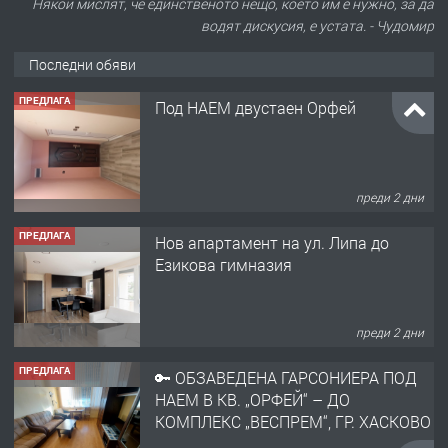
Някои мислят, че единственото нещо, което им е нужно, за да
водят дискусия, е устата. - Чудомир
Последни обяви
ПРЕДЛАГА
Под НАЕМ двустаен Орфей
преди 2 дни
ПРЕДЛАГА
Нов апартамент на ул. Липа до
Езикова гимназия
преди 2 дни
ПРЕДЛАГА
🔑 ОБЗАВЕДЕНА ГАРСОНИЕРА ПОД
НАЕМ В КВ. „ОРФЕЙ“ – ДО
КОМПЛЕКС „ВЕСПРЕМ“, ГР. ХАСКОВО