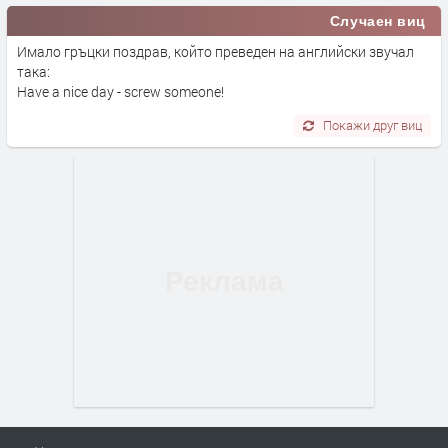
Случаен виц
Имало гръцки поздрав, който преведен на английски звучал
така:
Have a nice day - screw someone!
Покажи друг виц