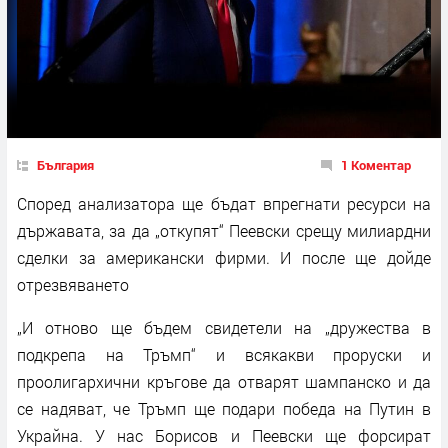
България
1 Коментар
Според анализатора ще бъдат впрегнати ресурси на
държавата, за да „откупят“ Пеевски срещу милиардни
сделки за американски фирми. И после ще дойде
отрезвяването
„И отново ще бъдем свидетели на „дружества в
подкрепа на Тръмп“ и всякакви проруски и
проолигархични кръгове да отварят шампанско и да
се надяват, че Тръмп ще подари победа на Путин в
Украйна. У нас Борисов и Пеевски ще форсират