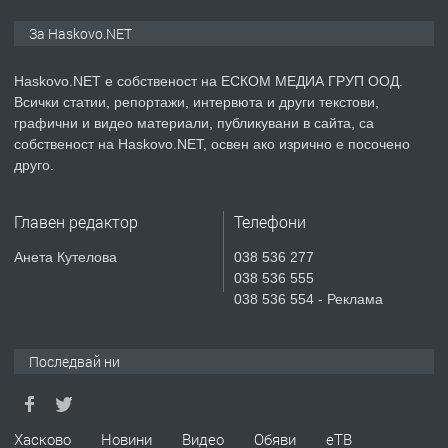
ПРЕДЛАГА
ПРОСТОРЕН ТРИСТАЕН
За Haskovo.NET
АПАРТАМЕНТ В НОВА СГРАДА КВ.
КУБА
Haskovo.NET е собственост на ЕСКОМ МЕДИА ГРУП ООД.
Всички статии, репортажи, интервюта и други текстови,
преди 5 дни
графични и видео материали, публикувани в сайта, са
собственост на Haskovo.NET, освен ако изрично е посочено
ПРЕДЛАГА
Продавам парцел в гр. Хасково кв.
друго.
Хисаря до ток, вода,канализация,
асфалт 0889 537 426
Главен редактор
Телефони
преди 5 дни
Анета Кутелова
038 536 277
038 536 555
ПРЕДЛАГА
СГЛОБЯВАНЕ НА МЕБЕЛИ.
038 536 554 - Реклама
Последвай ни
преди 5 дни
ПРЕДЛАГА
№4119 Едностаен обзаведен
Хасково
Новини
Видео
Обяви
еТВ