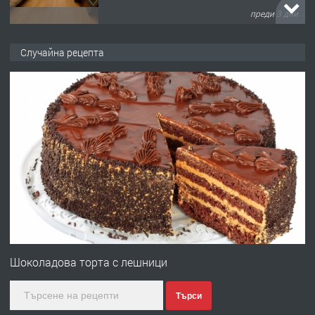
преди 3 дни
ПРЕДЛАГА
НАПЪЛНО ОБЗАВЕДЕН И
Случайна рецепта
ОБОРУДВАН ТРИСТАЕН
АПАРТАМЕНТ В ЦЕНТЪРА НА ГР.
ХАСКОВО
преди 4 дни
ПРЕДЛАГА
Давам гараж под наем
преди 4 дни
ПРЕДЛАГА
№4120 Магазин/Офис под наем в кв.
Любен Каравелов, Хасково-близо до
Шоколадова торта с лешници
градската градина!
Търси
преди 4 дни