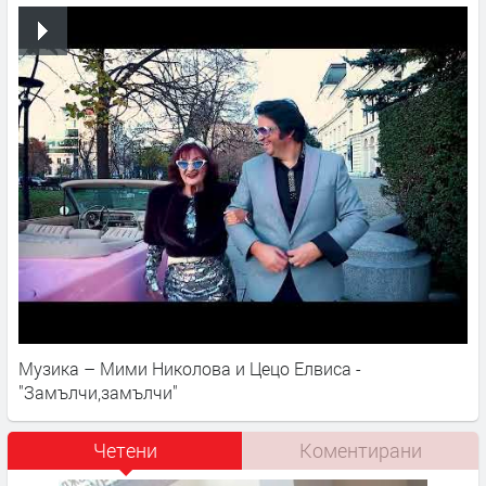
Музика – Мими Николова и Цецо Елвиса -
"Замълчи,замълчи"
Четени
Коментирани