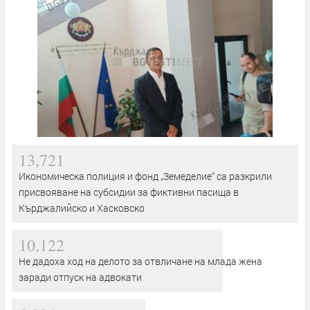
13,721
Икономическа полиция и фонд „Земеделие“ са разкрили
присвояване на субсидии за фиктивни пасища в
Кърджалийско и Хасковско
10,122
Не дадоха ход на делото за отвличане на млада жена
заради отпуск на адвокати