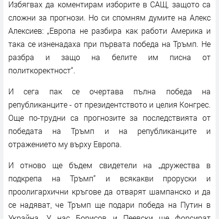
Избягвах да коментирам изборите в САЩ, защото са
сложни за прогнози. Но си спомням думите на Алекс
Алексиев: „Европа не разбира как работи Америка и
така се изненадаха при първата победа на Тръмп. Не
разбра и защо на белите им писна от
политкоректност“.
И сега пак се очертава пълна победа на
републиканците - от президентството и целия Конгрес.
Още по-трудни са прогнозите за последствията от
победата на Тръмп и на републиканците и
отражението му върху Европа.
И отново ще бъдем свидетели на „дружества в
подкрепа на Тръмп“ и всякакви проруски и
проолигархични кръгове да отварят шампанско и да
се надяват, че Тръмп ще подари победа на Путин в
Украйна. У нас Борисов и Пеевски ще форсират