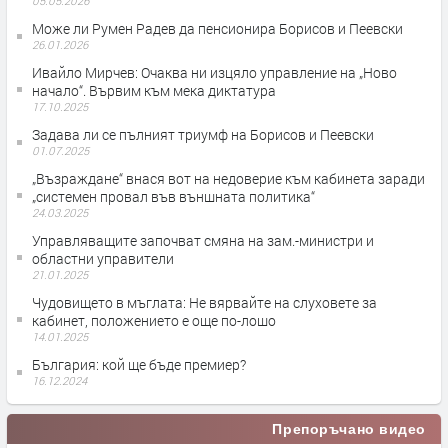
05.05.2026
Може ли Румен Радев да пенсионира Борисов и Пеевски
26.01.2026
Ивайло Мирчев: Очаква ни изцяло управление на „Ново
начало“. Вървим към мека диктатура
17.10.2025
Задава ли се пълният триумф на Борисов и Пеевски
01.07.2025
„Възраждане“ внася вот на недоверие към кабинета заради
„системен провал във външната политика“
24.03.2025
Управляващите започват смяна на зам.-министри и
областни управители
21.01.2025
Чудовището в мъглата: Не вярвайте на слуховете за
кабинет, положението е още по-лошо
14.01.2025
България: кой ще бъде премиер?
16.12.2024
Препоръчано видео