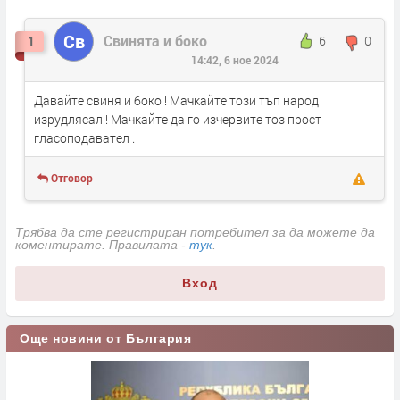
Св
Свинята и боко
6
0
1
14:42, 6 ное 2024
Давайте свиня и боко ! Мачкайте този тъп народ
изрудлясал ! Мачкайте да го изчервите тоз прост
гласоподавател .
Отговор
Трябва да сте регистриран потребител за да можете да
коментирате. Правилата -
тук
.
Вход
Още новини от България