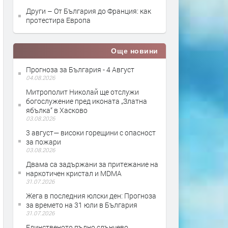
Други – От България до Франция: как
протестира Европа
Още новини
Прогноза за България - 4 Август
04.08.2026
Митрополит Николай ще отслужи
богослужение пред иконата „Златна
ябълка“ в Хасково
03.08.2026
3 август— високи горещини с опасност
за пожари
03.08.2026
Двама са задържани за притежание на
наркотичен кристал и MDMA
31.07.2026
Жега в последния юлски ден: Прогноза
за времето на 31 юли в България
31.07.2026
Единственото пълно слънчево