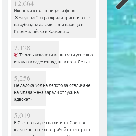
12,664
Икономическа полиция и фонд
„Земеделие“ са разкрили присвояване
на субсидии за фиктивни пасища в
Кърджалийско и Хасковско
7,128
Трима хасковски алпинисти успешно
изкачиха седемхилядника връх Ленин
5,256
Не дадоха ход на делото за отвличане
на млада жена заради отпуск на
адвокати
5,019
В Световния ден на динята: Световен
шампион по силов трибой отчете ръст