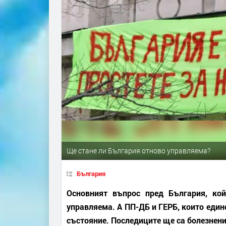
Ще стане ли България отново управляема?
България
Основният въпрос пред България, ко
управляема. А ПП-ДБ и ГЕРБ, които единс
състояние. Последиците ще са болезнени