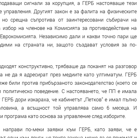
подаващи сигнали за корупция, а ГЕРБ настояваше тези
е управления. Другият закон е за фалита на физическите
, но срещна съпротива от заинтересовани събирачи на
а избор на членове на Комисията за противодействие на
с Еврокомисията. Независимо дали и какви точно пари ще
одими на страната ни, защото създават условия за по-
одходят конструктивно, трябваше да поканят на разговор
 а не да я адресират през медиите като ултиматум. ГЕРБ
еже били против прибързаното законодателство (което се
п политическо поведение. С настояването, че ПП е имала
 ГЕРБ дори изкараха, че кабинетът „Петков“ е имал пълно
оловина, а всъщност той управлява само 6 месеца. И
и програма като основа за управление след изборите.
 направи по-меки заявки към ГЕРБ, като заяви, че е
т едни към други, че трите закона може да се приемат и