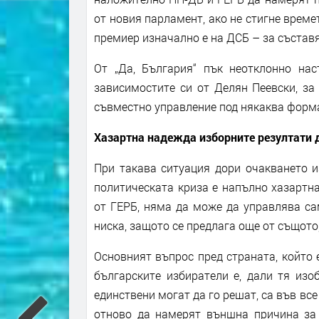
от новия парламент, ако не стигне време
премиер изначално е на ДСБ – за съставя
От „Да, България“ пък неотклонно нас
зависимостите си от Делян Пеевски, з
съвместно управление под някаква форм
Хазартна надежда изборните резултати 
При такава ситуация дори очакването и
политическата криза е напълно хазартна
от ГЕРБ, няма да може да управлява са
ниска, защото се предлага още от същото
Основният въпрос пред страната, който 
българските избиратели е, дали тя изо
единствени могат да го решат, са във вс
отново да намерят външна причина за 