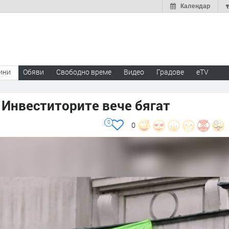
Календар
ини
Обяви
Свободно време
Видео
Градове
eTV
 Инвеститорите вече бягат
0
0