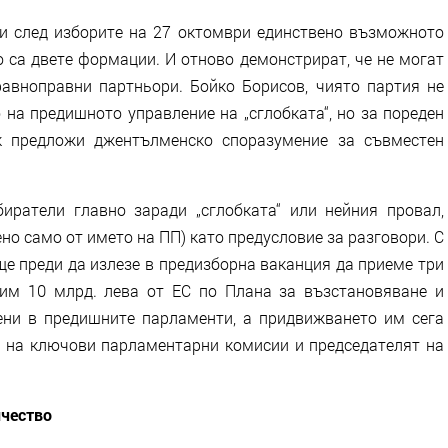
 и след изборите на 27 октомври единствено възможното
о са двете формации. И отново демонстрират, че не могат
авноправни партньори. Бойко Борисов, чиято партия не
 на предишното управление на „сглобката“, но за пореден
ак предложи джентълменско споразумение за съвместен
иратели главно заради „сглобката“ или нейния провал,
о само от името на ПП) като предусловие за разговори. С
ще преди да излезе в предизборна ваканция да приеме три
чим 10 млрд. лева от ЕС по Плана за възстановяване и
сени в предишните парламенти, а придвижването им сега
е на ключови парламентарни комисии и председателят на
ичество