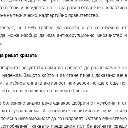
то в този, и че идеята на ПП за равно отдалечен непартиен
не на техническо, надпартийно правителство.
тояват, че ГЕРБ трябва да освети и да се откъсне от
а да може изобщо да има антикорупционно мнозинство и
а.
да решат кризата
зборните резултати сами да доведат до разрешаване на
 надежда. Защото който и да стане първи, доказано вече
м, а избирателната активност най-вероятно ще е още по-
, но в по-лош вариант на взаимен блокаж.
е болезнено видим вече еднакво добре и от чужбина, и от
бщо е управляема. А основните политически сили, които
е по-ясна невъзможност да го направят. Остава единствено
„сглобяване“, каквато предишния път бе войната срещу