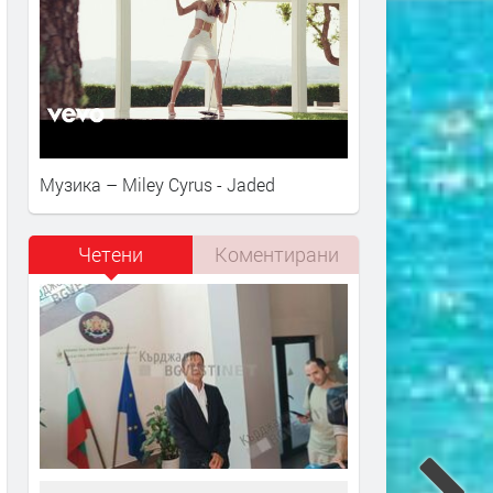
Музика – Miley Cyrus - Jaded
Четени
Коментирани