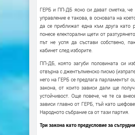
ГЕРБ и ПП-ДБ ясно си дават сметка, че
управление е такова, в основата на коет
да се приближат една към друга като р
понесе електорални щети от разтурянето
път не успя да състави собствено, п
кабинет след изборите.
ПП-ДБ, която загуби половината си изб
отвърна с джентълменско писмо (изпратен
него на ГЕРБ се предлага парламентът о
закона, от които зависи дали ще полу
устойчивост. Още повече, че те са вне
зависи главно от ГЕРБ, тъй като шефов
Народното събрание са от тази партия.
Три закона като предусловие за сътрудн