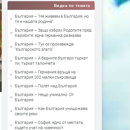
Видеа по темата
България – "Не живеем в България, но
тя е нашата родина"
България – Защо избрах Родопите пред
Карибите: една германка разказва
България – Тук се произвежда
"българското злато"
България – А бедните българи търкат
ли, търкат талончета
България – Германия връща на
България 202 малки съкровища
България – Полет над България
България – Нещо уникално. От
България.
България – Как България унищожава
своите реки
България – София: едно от местата,
където учат на човечност