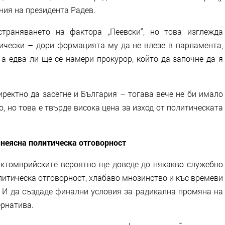
ния на президента Радев.
траняването на фактора „Пеевски“, но това изглежда
чески – дори формацията му да не влезе в парламента,
а едва ли ще се намери прокурор, който да започне да я
иректно да засегне и България – тогава вече не би имало
, но това е твърде висока цена за изход от политическата
 неясна политическа отговорност
октомврийските вероятно ще доведе до някакво служебно
литическа отговорност, хлабаво мнозинство и къс времеви
. И да създаде финални условия за радикална промяна на
ернатива.