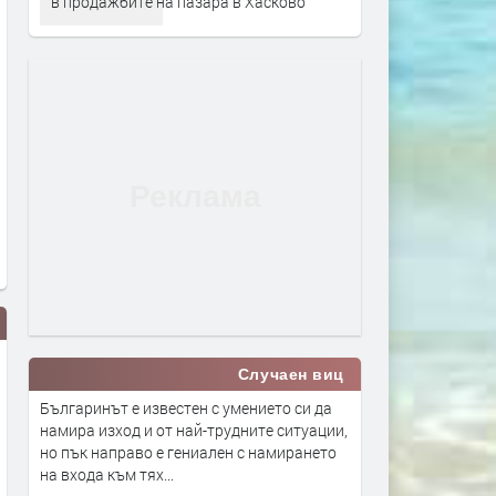
в продажбите на пазара в Хасково
Случаен виц
Българинът е известен с умението си да
намира изход и от най-трудните ситуации,
но пък направо е гениален с намирането
на входа към тях...