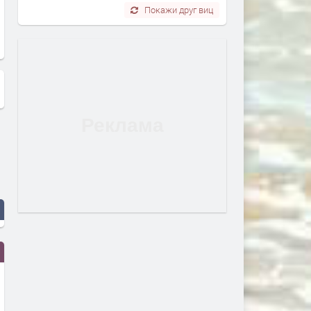
Покажи друг виц
Германия връща на България
Полет над България
202 малки съкровища