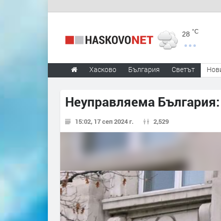
°C
28
Хасково
България
Светът
Нов
Неуправляема България:
15:02, 17 сеп 2024 г.
2,529