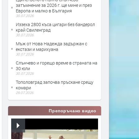
затъмнение за 2026 г. ще мине и през
Европа и малко в България
30.07.2026
Иззеха 2800 къса цигари без бандерол
край Свиленград
30.07.2026
Мъж от Нова Надежда задържан с
екстази и марихуана
30.07.2026
Слънчево и горещо време в страната на
30 юли
30.07.2026
Тополовград започва пръскане срещу
комари
29.07.2026
Препоръчано видео