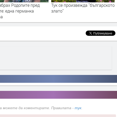
произвежда "българското
А бедните българи търкат ли,
търкат талончета
да можете да коментирате. Правилата -
тук
.