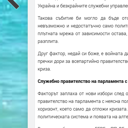
Украйна и безкрайните служебни управле
Такова събитие би могло да бъде отс
невъзможно и недостатъчно само полити
плътната мрежа от зависимости остава, 
разплита.
Друг фактор, недай си боже, е войната д
пречки дори за всепартийно правителство
криза.
Служебно правителство на парламента с
Факторът заплаха от нови избори след 
правителство на парламента с неясна по
хоризонт, което само да отложи кризата
политическата система и появата на алт