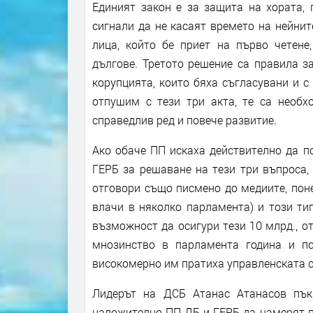
Единият закон е за защита на хората, 
сигнали да не касаят времето на нейнит
лица, който бе приет на първо четене
дългове. Третото решение са правила з
корупцията, които бяха съгласувани и 
отпушим с тези три акта, те са необх
справедлив ред и повече развитие.
Ако обаче ПП искаха действително да п
ГЕРБ за решаване на тези три въпроса,
отговори също писмено до медиите, пон
влачи в няколко парламента) и този ти
възможност да осигури тези 10 млрд., от
мнозинство в парламента година и п
високомерно им пратиха управленската с
Лидерът на ДСБ Атанас Атанасов пък
наложително ПП-ДБ и ГЕРБ да намерят пъ