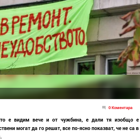
0 Коментара
йто е видим вече и от чужбина, е дали тя изобщо е
твени могат да го решат, все по-ясно показват, че не са в
.