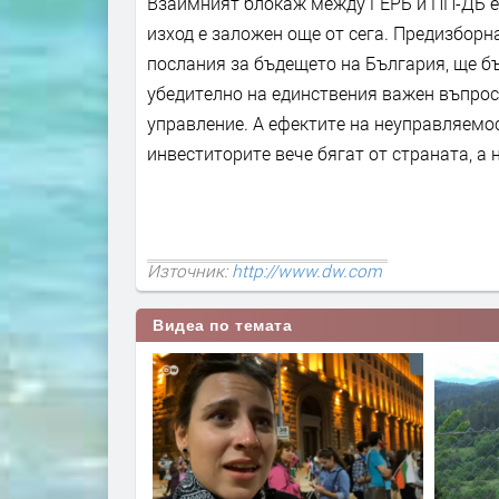
Взаимният блокаж между ГЕРБ и ПП-ДБ е и
изход е заложен още от сега. Предизборн
послания за бъдещето на България, ще б
убедително на единствения важен въпрос
управление. А ефектите на неуправляемос
инвеститорите вече бягат от страната, а 
Източник:
http://www.dw.com
Видеа по темата