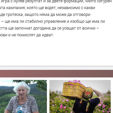
гра с нулев резултат и за двете формации, чийто сигурен
ата кампания, която ще водят, независимо с какви
ъде гротеска, защото няма да може да отговори
 – ще има ли стабилно управление и изобщо ще има ли
тта ще започнат догодина да се усещат от всички –
нови и не помислят да идват.