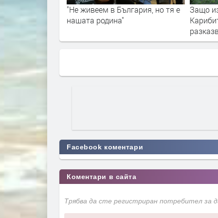
ългария, но тя е
Защо избрах Родопите пред
Тук се 
"
Карибите: една германка
злато"
разказва
Facebook коментари
Коментари в сайта
Трябва да сте регистриран потребител за 