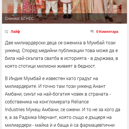
Снимки: БГНЕС
Лайф
0 Коментара
Две милиардерски деца се ожениха в Мумбай този
уикенд. Според медийни публикации това може да е
била най-скъпата сватба в историята - в държава, в
която стотици милиони живеят в бедност.
В Индия Мумбай е известен като градът на
милиардерите. И точно там този уикенд Анант
Амбани, синът на най-богатия човек в страната -
собственика на конгломерата Reliance
Industries Мукеш Амбани, се ожени. И то не за кого да
е, а за Радхика Мерчант, която също е дъщеря на
милиардери - майка ѝ и баща ѝ са фармацевтични