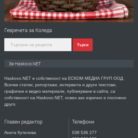
преди 2 дни
ПРЕДЛАГА
ПРОСТОРЕН ТРИСТАЕН
АПАРТАМЕНТ В НОВА СГРАДА КВ.
Гевречета за Коледа
КУБА
Търси
преди 3 дни
ПРЕДЛАГА
Продавам парцел в гр. Хасково кв.
За Haskovo.NET
Хисаря до ток, вода,канализация,
асфалт 0889 537 426
Haskovo.NET е собственост на ЕСКОМ МЕДИА ГРУП ООД.
Всички статии, репортажи, интервюта и други текстови,
преди 3 дни
графични и видео материали, публикувани в сайта, са
собственост на Haskovo.NET, освен ако изрично е посочено
ПРЕДЛАГА
СГЛОБЯВАНЕ НА МЕБЕЛИ.
друго.
Главен редактор
Телефони
преди 3 дни
Анета Кутелова
038 536 277