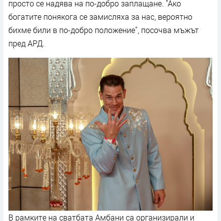
просто се надява на по-добро заплащане. "Ако
богатите понякога се замисляха за нас, вероятно
бихме били в по-добро положение", посочва мъжът
пред АРД.
В рамките на сватбата Амбани са организирали и