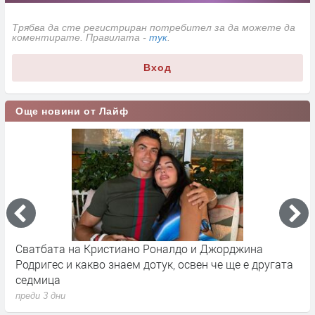
Трябва да сте регистриран потребител за да можете да
коментирате. Правилата -
тук
.
Вход
Още новини от Лайф
Сватбата на Кристиано Роналдо и Джорджина
Д
Родригес и какво знаем дотук, освен че ще е другата
Р
седмица
п
преди 3 дни