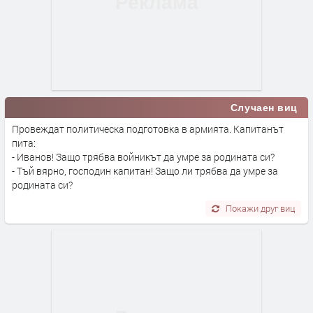
Случаен виц
Провеждат политическа подготовка в армията. Капитанът
пита:
- Иванов! Защо трябва войникът да умре за родината си?
- Тъй вярно, господин капитан! Защо ли трябва да умре за
родината си?
Покажи друг виц