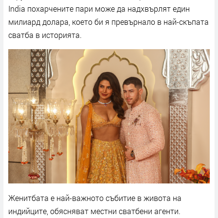
India похарчените пари може да надхвърлят един
милиард долара, което би я превърнало в най-скъпата
сватба в историята.
Женитбата е най-важното събитие в живота на
индийците, обясняват местни сватбени агенти.