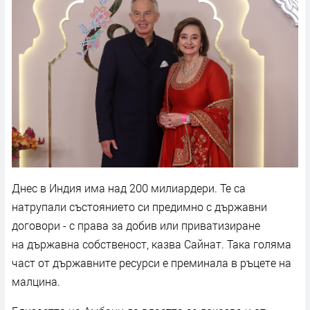
Днес в Индия има над 200 милиардери. Те са
натрупали състоянието си предимно с държавни
договори - с права за добив или приватизиране
на държавна собственост, казва Сайнат. Така голяма
част от държавните ресурси е преминала в ръцете на
малцина.