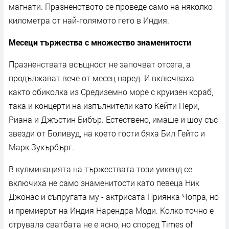
магнати. Празненството се проведе само на няколко
километра от най-голямото гето в Индия.
Месеци тържества с множество знаменитости
Празненствата всъщност не започват отсега, а
продължават вече от месец наред. И включваха
както обиколка из Средиземно море с круизен кораб,
така и концерти на изпълнители като Кейти Пери,
Риана и Джъстин Бибър. Естествено, имаше и шоу със
звезди от Боливуд, на което гости бяха Бил Гейтс и
Марк Зукърбърг.
В кулминацията на тържествата този уикенд се
включиха не само знаменитости като певеца Ник
Джонас и съпругата му - актрисата Приянка Чопра, но
и премиерът на Индия Нарендра Моди. Колко точно е
струвала сватбата не е ясно, но според Times of