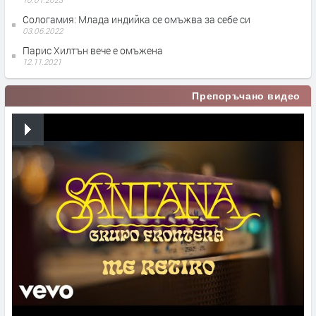
Сологамия: Млада индийка се омъжва за себе си
03.06.2022
Парис Хилтън вече е омъжена
12.11.2021
Препоръчано видео