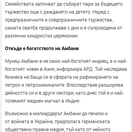
Семействата започват да събират пари за бъдещето
тържество още с раждането на детето. Наред с
предпразничните и следпразничните тържества,
самата сватба продължава с дни и е съпроводена от
различни хиндуистки церемонии.
Откъде е богатството на Амбани
Мукеш Амбани е не само най-богатият индиец, а и най-
богатият човек в Азия, информира АРД. Той наследява
бизнеса на баща си в сферата на рафинирането на
петрол и петрохимикалите. Впоследствие разширява
дейността си и в други сектори, като днес той е и най-
големият медиен магнат в Индия.
Възможно е милиардерът Амбани да печели и
от войната в Украйна, предполага германската
обществено-правна медия, тъй като от нейното