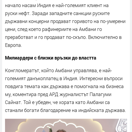
начало насам Индия е най-големият клиент на
руски нефт. Заради западните санкции руските
държавни концерни продават горивото на по-умерени
цени, след което рафинериите на Амбани го
преработват и го продават по-скъпо. Включително в
Европа.
Милиардери с близки връзки до властта
Конгломератът, който Амбани управлява, е най-
големият данъкоплатец в Индия. Интересни въпроси
повдига темата как държава е помогнала на бизнеса
му, коментира пред АРД журналистът Палагуми
Сайнат. Той е убеден, че хората като Амбани са
станали богати благодарение на индийската държава.