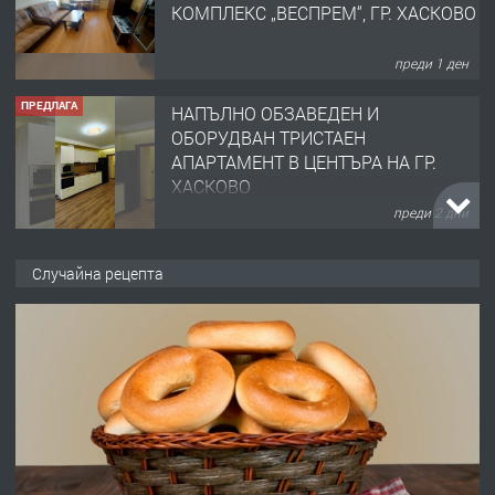
КОМПЛЕКС „ВЕСПРЕМ“, ГР. ХАСКОВО
преди 1 ден
ПРЕДЛАГА
НАПЪЛНО ОБЗАВЕДЕН И
ОБОРУДВАН ТРИСТАЕН
АПАРТАМЕНТ В ЦЕНТЪРА НА ГР.
ХАСКОВО
преди 2 дни
ПРЕДЛАГА
Давам гараж под наем
Случайна рецепта
преди 2 дни
ПРЕДЛАГА
№4120 Магазин/Офис под наем в кв.
Любен Каравелов, Хасково-близо до
градската градина!