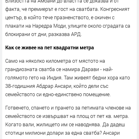
Близостта на Амбани до властта се доказва и от
факта, че премиерът е гост на сватбата. Конгресният
център, в който тече празненството, е окичен с
плакати на Наредра Моди, улиците около сградата са
блокирани от дни, разказва АРД.
Как се живее на пет квадратни метра
Само на няколко километра от мястото на
грандиозната сватба се намира Дарави - най-
голямото гето на Индия. Там живеят бедни хора като
38-годишния Абдрар Ансари, който дели със
семейството си едно-единствено помещение.
Готвенето, спането и прането за петимата членове на
семейството се извършват на площ от пет кв. метра.
Когато вали, жилището им се наводнява. Да дадеш
стотици милиони долари за една сватба? Ансари