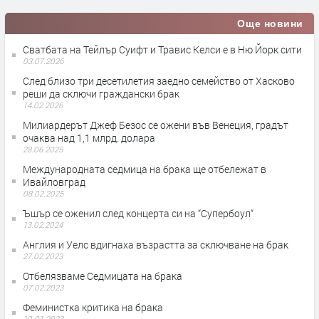
Още новини
Сватбата на Тейлър Суифт и Травис Келси е в Ню Йорк сити
03.07.2026
След близо три десетилетия заедно семейство от Хасково
реши да сключи граждански брак
14.02.2026
Милиардерът Джеф Безос се ожени във Венеция, градът
очаква над 1,1 млрд. долара
28.06.2025
Международната седмица на брака ще отбележат в
Ивайловград
08.02.2025
Ъшър се оженил след концерта си на “Супербоул“
13.02.2024
Англия и Уелс вдигнаха възрастта за сключване на брак
27.02.2023
Отбелязваме Седмицата на брака
07.02.2023
Феминистка критика на брака
10.01.2023