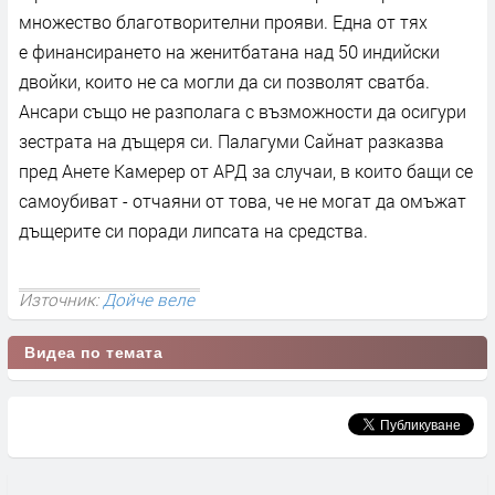
множество благотворителни прояви. Една от тях
е финансирането на женитбатана над 50 индийски
двойки, които не са могли да си позволят сватба.
Ансари също не разполага с възможности да осигури
зестрата на дъщеря си. Палагуми Сайнат разказва
пред Анете Камерер от АРД за случаи, в които бащи се
самоубиват - отчаяни от това, че не могат да омъжат
дъщерите си поради липсата на средства.
Източник:
Дойче веле
Видеа по темата