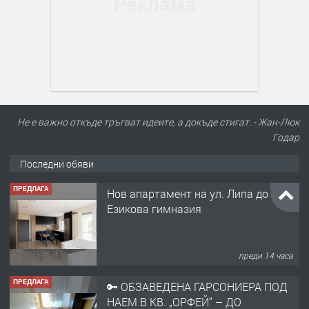
Не е важно откъде тръгват идеите, а докъде стигат. - Жан-Люк
Годар
Последни обяви
ПРЕДЛАГА
Нов апартамент на ул. Липа до
Езикова гимназия
преди 14 часа
ПРЕДЛАГА
🔑 ОБЗАВЕДЕНА ГАРСОНИЕРА ПОД
НАЕМ В КВ. „ОРФЕЙ“ – ДО