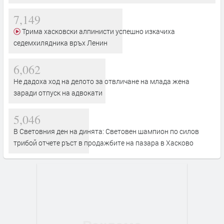
7,149
Трима хасковски алпинисти успешно изкачиха
седемхилядника връх Ленин
6,062
Не дадоха ход на делото за отвличане на млада жена
заради отпуск на адвокати
5,046
В Световния ден на динята: Световен шампион по силов
трибой отчете ръст в продажбите на пазара в Хасково