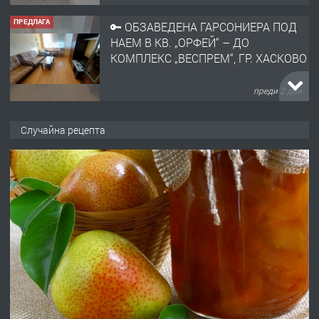
ПРЕДЛАГА
🔑 ОБЗАВЕДЕНА ГАРСОНИЕРА ПОД
НАЕМ В КВ. „ОРФЕЙ“ – ДО
КОМПЛЕКС „ВЕСПРЕМ“, ГР. ХАСКОВО
преди 2 дни
ПРЕДЛАГА
НАПЪЛНО ОБЗАВЕДЕН И
Случайна рецепта
ОБОРУДВАН ТРИСТАЕН
АПАРТАМЕНТ В ЦЕНТЪРА НА ГР.
ХАСКОВО
преди 3 дни
ПРЕДЛАГА
Давам гараж под наем
преди 3 дни
ПРЕДЛАГА
№4120 Магазин/Офис под наем в кв.