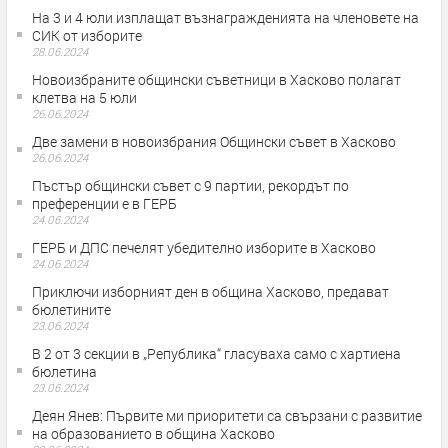
На 3 и 4 юли изплащат възнагражденията на членовете на
СИК от изборите
28.06.2024
Новоизбраните общински съветници в Хасково полагат
клетва на 5 юли
26.06.2024
Две замени в новоизбрания Общински съвет в Хасково
26.06.2024
Пъстър общински съвет с 9 партии, рекордът по
преференции е в ГЕРБ
24.06.2024
ГЕРБ и ДПС печелят убедително изборите в Хасково
24.06.2024
Приключи изборният ден в община Хасково, предават
бюлетините
23.06.2024
В 2 от 3 секции в „Република“ гласуваха само с хартиена
бюлетина
23.06.2024
Деян Янев: Първите ми приоритети са свързани с развитие
на образованието в община Хасково