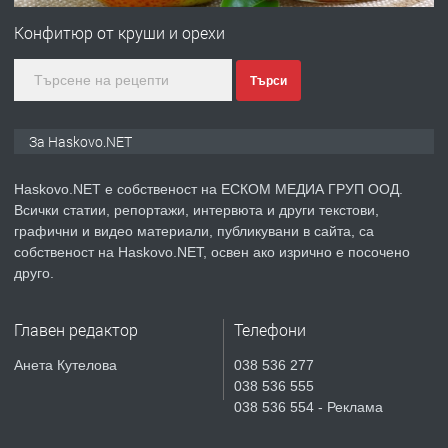
Любен Каравелов, Хасково-близо до
Конфитюр от круши и орехи
градската градина!
Търси
преди 3 дни
ПРЕДЛАГА
ПРОСТОРЕН ТРИСТАЕН
За Haskovo.NET
АПАРТАМЕНТ В НОВА СГРАДА КВ.
КУБА
Haskovo.NET е собственост на ЕСКОМ МЕДИА ГРУП ООД.
Всички статии, репортажи, интервюта и други текстови,
преди 4 дни
графични и видео материали, публикувани в сайта, са
собственост на Haskovo.NET, освен ако изрично е посочено
ПРЕДЛАГА
Продавам парцел в гр. Хасково кв.
друго.
Хисаря до ток, вода,канализация,
асфалт 0889 537 426
Главен редактор
Телефони
преди 4 дни
Анета Кутелова
038 536 277
038 536 555
ПРЕДЛАГА
СГЛОБЯВАНЕ НА МЕБЕЛИ.
038 536 554 - Реклама