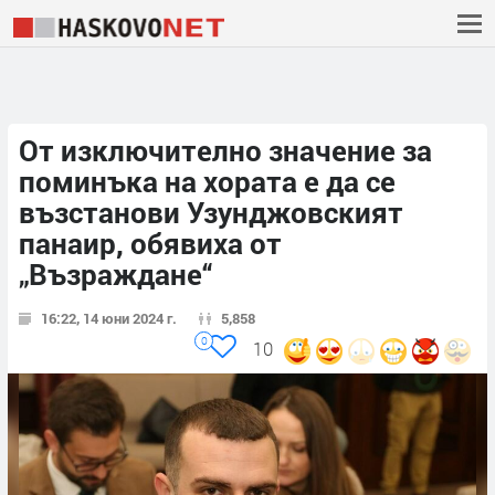
От изключително значение за
поминъка на хората е да се
възстанови Узунджовският
панаир, обявиха от
„Възраждане“
16:22, 14 юни 2024 г.
5,858
0
10