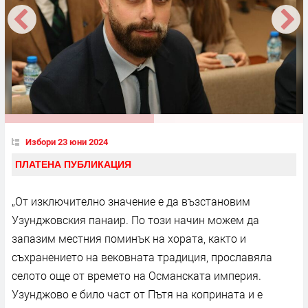
Избори 23 юни 2024
ПЛАТЕНА ПУБЛИКАЦИЯ
„От изключително значение е да възстановим
Узунджовския панаир. По този начин можем да
запазим местния поминък на хората, както и
съхранението на вековната традиция, прославяла
селото още от времето на Османската империя.
Узунджово е било част от Пътя на коприната и е