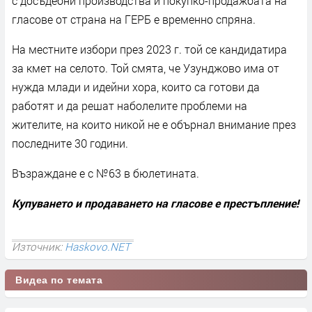
с досъдебни производства и покупко-продажбата на
гласове от страна на ГЕРБ е временно спряна.
На местните избори през 2023 г. той се кандидатира
за кмет на селото. Той смята, че Узунджово има от
нужда млади и идейни хора, които са готови да
работят и да решат наболелите проблеми на
жителите, на които никой не е обърнал внимание през
последните 30 години.
Възраждане е с №63 в бюлетината.
Купуването и продаването на гласове е престъпление!
Източник:
Haskovo.NET
Видеа по темата