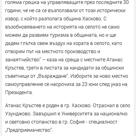
голяма грешка на управляващите през последните 30
години, че не са се възползвали от този исторически
извор, с който разполага община Хасково. С
възобновяването на историята на селото не само
можем да развием туризма в общината, но и ще
дадем глътка свеж въздух на хората в селото, като
отворим път на местното производство и
занаятчийство“ – каза на среща с местните Атанас
Кръстев, трети в листата за кандидати за общински
съветници от „Възраждане“. Изборите за ново местно
самоуправление се насрочиха за 23 юни след указ на
Президента.
Атанас Кръстев e роден в гр. Хасково. Отраснал в село
Узунджово. Завършил е Университета за национално
и световно стопанство в гр. София - специалност
„Предприемачество“.