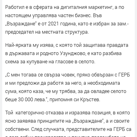
Работил е в сферата на дигиталния маркетинг, а по
настоящем управлява частен бизнес. Във
„Възраждане“ е от 2021 година, като е избран за зам.-
председател на местната структура.
Най-ярката му изява, с която той защитава правдата
в държавата и родното Узунджово, е като разбива
схема за купуване на гласове в селото.
„С мен тогава се свърза човек, пряко обвързан с ГЕРБ
и ми предложи да работя за него, а необходимата
сума, която каза, че му трябва, за да овладее селото
беше 30 000 лева.“, припомня си Кръстев.
Той категорично отказва и изразява позиция, в която
ясно заявява принципите на „Възраждане“, а и своите
собствени. След случката, представителите на ГЕРБ са