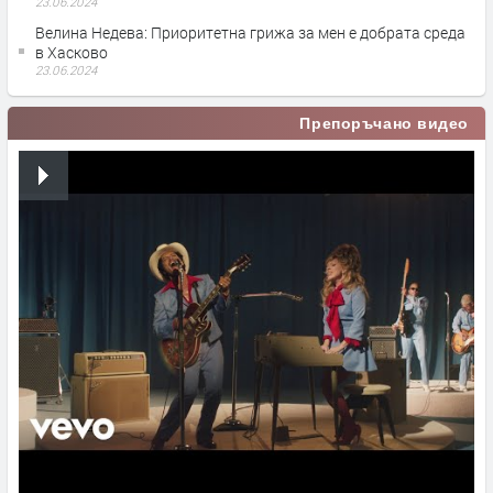
23.06.2024
Велина Недева: Приоритетна грижа за мен е добрата среда
в Хасково
23.06.2024
Препоръчано видео