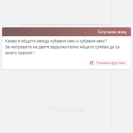
Случаен виц
Какво е общото между хубавия секс и хубавия кекс?
За направата на двете задължително яйцата трябва да са
много пресни! !
Покажи друг виц