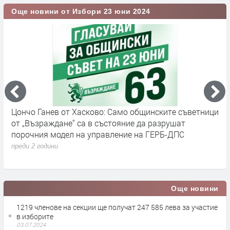
Още новини от Избори 23 юни 2024
Цончо Ганев от Хасково: Само общинските съветници
В
от „Възраждане“ са в състояние да разрушат
к
порочния модел на управление на ГЕРБ-ДПС
и
п
преди 2 години
п
Още новини
1219 членове на секции ще получат 247 585 лева за участие
в изборите
03.07.2024