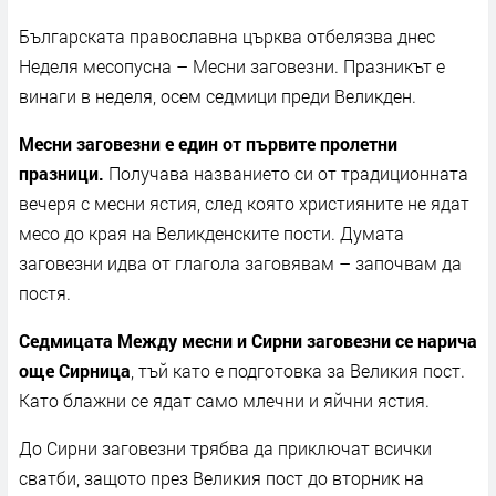
Българската православна църква отбелязва днес
Неделя месопусна – Месни заговезни. Празникът е
винаги в неделя, осем седмици преди Великден.
Месни заговезни е един от първите пролетни
празници.
Получава названието си от традиционната
вечеря с месни ястия, след която християните не ядат
месо до края на Великденските пости. Думата
заговезни идва от глагола заговявам – започвам да
постя.
Седмицата Между месни и Сирни заговезни се нарича
още Сирница
, тъй като е подготовка за Великия пост.
Като блажни се ядат само млечни и яйчни ястия.
До Сирни заговезни трябва да приключат всички
сватби, защото през Великия пост до вторник на