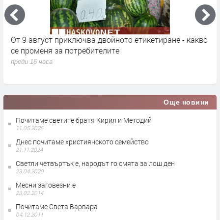
кт
От 9 август приключва двойното етикетиране - какво
М
се променя за потребителите
к
преди 16 часа
п
Още новини
Почитаме светите братя Кирил и Методий
11.05.2025
Днес почитаме християнското семейство
21.11.2024
Светли четвъртък е, народът го смята за лош ден
23.04.2020
Месни заговезни е
23.02.2014
Почитаме Света Варвара
04.12.2011