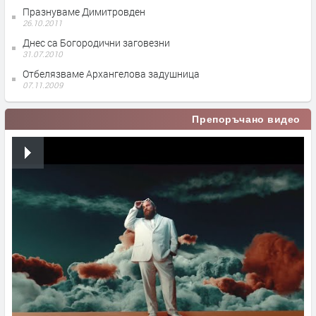
Празнуваме Димитровден
26.10.2011
Днес са Богородични заговезни
31.07.2010
Отбелязваме Архангелова задушница
07.11.2009
Препоръчано видео