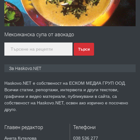
преди 2 дни
ПРЕДЛАГА
№4120 Магазин/Офис под наем в кв.
Любен Каравелов, Хасково-близо до
Мексиканска супа от авокадо
градската градина!
Търси
преди 2 дни
ПРЕДЛАГА
ПРОСТОРЕН ТРИСТАЕН
За Haskovo.NET
АПАРТАМЕНТ В НОВА СГРАДА КВ.
КУБА
Haskovo.NET е собственост на ЕСКОМ МЕДИА ГРУП ООД.
Всички статии, репортажи, интервюта и други текстови,
преди 3 дни
графични и видео материали, публикувани в сайта, са
собственост на Haskovo.NET, освен ако изрично е посочено
ПРЕДЛАГА
Продавам парцел в гр. Хасково кв.
друго.
Хисаря до ток, вода,канализация,
асфалт 0889 537 426
Главен редактор
Телефони
преди 3 дни
Анета Кутелова
038 536 277