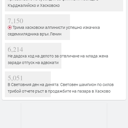
Кърджалийско и Хасковско
7,150
Трима хасковски алпинисти успешно изкачиха
седемхилядника връх Ленин
6,214
Не дадоха ход на делото за отвличане на млада жена
заради отпуск на адвокати
5,051
В Световния ден на динята: Световен шампион по силов
трибой отчете ръст в продажбите на пазара в Хасково