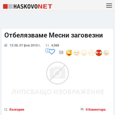
Отбелязваме Месни заговезни
13:38, 07 фев 2010 г.
4,988
0
58
България
0 Коментара