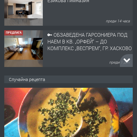
Езикова гимназия
преди 14 часа
ПРЕДЛАГА
🔑 ОБЗАВЕДЕНА ГАРСОНИЕРА ПОД
НАЕМ В КВ. „ОРФЕЙ“ – ДО
КОМПЛЕКС „ВЕСПРЕМ“, ГР. ХАСКОВО
преди 1 ден
ПРЕДЛАГА
НАПЪЛНО ОБЗАВЕДЕН И
Случайна рецепта
ОБОРУДВАН ТРИСТАЕН
АПАРТАМЕНТ В ЦЕНТЪРА НА ГР.
ХАСКОВО
преди 2 дни
ПРЕДЛАГА
Давам гараж под наем