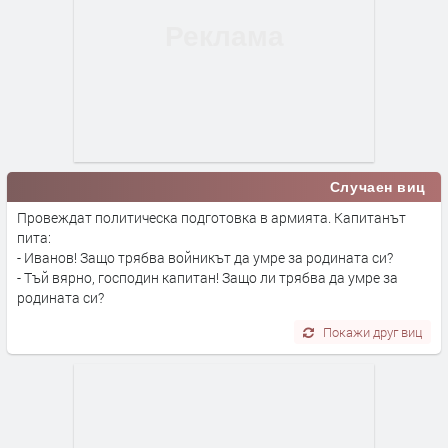
Случаен виц
Провеждат политическа подготовка в армията. Капитанът
пита:
- Иванов! Защо трябва войникът да умре за родината си?
- Тъй вярно, господин капитан! Защо ли трябва да умре за
родината си?
Покажи друг виц