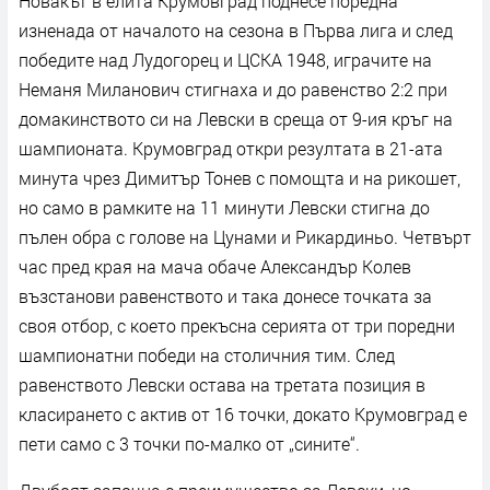
Новакът в елита Крумовград поднесе поредна
изненада от началото на сезона в Първа лига и след
победите над Лудогорец и ЦСКА 1948, играчите на
Неманя Миланович стигнаха и до равенство 2:2 при
домакинството си на Левски в среща от 9-ия кръг на
шампионата. Крумовград откри резултата в 21-ата
минута чрез Димитър Тонев с помощта и на рикошет,
но само в рамките на 11 минути Левски стигна до
пълен обра с голове на Цунами и Рикардиньо. Четвърт
час пред края на мача обаче Александър Колев
възстанови равенството и така донесе точката за
своя отбор, с което прекъсна серията от три поредни
шампионатни победи на столичния тим. След
равенството Левски остава на третата позиция в
класирането с актив от 16 точки, докато Крумовград е
пети само с 3 точки по-малко от „сините“.