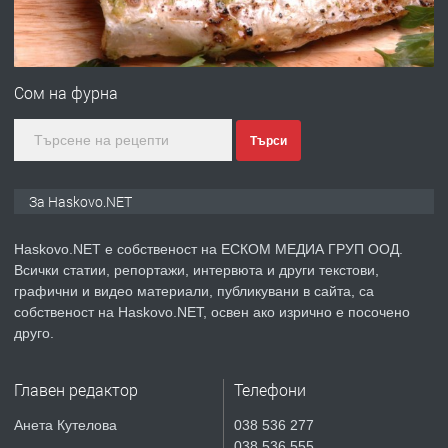
преди 2 дни
ПРЕДЛАГА
№4120 Магазин/Офис под наем в кв.
Любен Каравелов, Хасково-близо до
Сом на фурна
градската градина!
Търси
преди 2 дни
ПРЕДЛАГА
ПРОСТОРЕН ТРИСТАЕН
За Haskovo.NET
АПАРТАМЕНТ В НОВА СГРАДА КВ.
КУБА
Haskovo.NET е собственост на ЕСКОМ МЕДИА ГРУП ООД.
Всички статии, репортажи, интервюта и други текстови,
преди 3 дни
графични и видео материали, публикувани в сайта, са
собственост на Haskovo.NET, освен ако изрично е посочено
ПРЕДЛАГА
Продавам парцел в гр. Хасково кв.
друго.
Хисаря до ток, вода,канализация,
асфалт 0889 537 426
Главен редактор
Телефони
преди 3 дни
Анета Кутелова
038 536 277
038 536 555