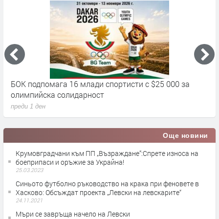
БОК подпомага 16 млади спортисти с $25 000 за
Д
олимпийска солидарност
п
преди 1 ден
Още новини
Крумовградчани към ПП „Възраждане”:Спрете износа на
боеприпаси и оръжие за Украйна!
25.03.2023
Синьото футболно ръководство на крака при феновете в
Хасково: Обсъждат проекта „Левски на левскарите“
24.11.2021
Мъри се завръща начело на Левски