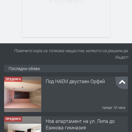
Повечето хора са толкова нещастни, колкото са решили да
бъдат!
Последни обяви
ПРЕДЛАГА
Под НАЕМ двустаен Орфей
преди 16 часа
ПРЕДЛАГА
Нов апартамент на ул. Липа до
Езикова гимназия