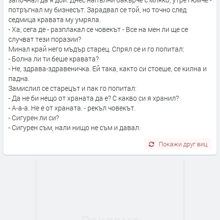
потръгнал му бизнесът. Зарадвал се той, но точно след
седмица кравата му умряла.
- Ха, сега де - разплакал се човекът - Все на мен ли ще се
случват тези поразии?
Минал край него мъдър старец. Спрял се и го попитал:
- Болна ли ти беше кравата?
- Не, здрава-здравеничка. Ей така, както си стоеше, се килна и
падна.
Замислил се старецът и пак го попитал:
- Да не би нещо от храната да е? С какво си я хранил?
- А-а-а. Не е от храната. - рекъл човекът.
- Сигурен ли си?
- Сигурен съм, нали нищо не съм и давал.
Покажи друг виц