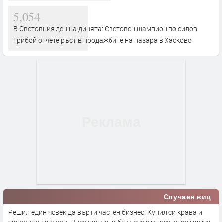
5,054
В Световния ден на динята: Световен шампион по силов
трибой отчете ръст в продажбите на пазара в Хасково
Случаен виц
Решил един човек да върти частен бизнес. Купил си крава и
започнал да я дои. Днес напълни бакърче с мляко, утре гюмче -