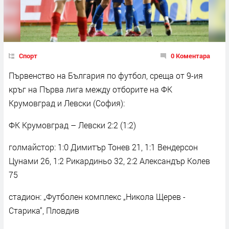
Спорт
0 Коментара
Първенство на България по футбол, среща от 9-ия
кръг на Първа лига между отборите на ФК
Крумовград и Левски (София):
ФК Крумовград – Левски 2:2 (1:2)
голмайстор: 1:0 Димитър Тонев 21, 1:1 Вендерсон
Цунами 26, 1:2 Рикардиньо 32, 2:2 Александър Колев
75
стадион: „Футболен комплекс „Никола Щерев -
Старика“, Пловдив