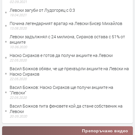
02.09.2021
Левски загуби от Лудогорец с 0:3
19.04.2021
Почина легендарният вратар на Левски Бисер Михайлов
13.08.2020
Левски задължнял с 24 милиона, Сираков остава с 51% от
акциите
10.06.2020
Наско Сираков е готов да получи акциите на Левски
22.05.2020
Васил Божков обяви, че ще прехвърли акциите на Левски на
Наско Сираков
22.05.2020
Васил Божков: Наско Сираков ще получи акциите на
"Левски"
22.05.2020
Васил Божков пита феновете кой да стане собственик на
Левски
20.05.2020
Препоръчано видео