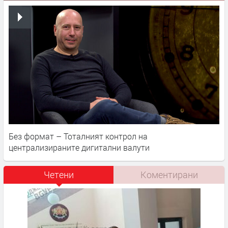
Без формат – Тоталният контрол на
централизираните дигитални валути
Четени
Коментирани