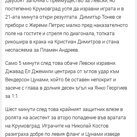
Двубоят започна с преимущество за Левски, но
постепенно Крумовград успя да изравни играта и в
21-ата минута откри резултата. Димитър Тонев се
пребори с Жереми Петрис малко пред наказателното
поле на гостите и стреля по диагонала, топката
рикошира в крака на Кристиан Димитров и стана
неспасяема за Пламен Андреев.
Само 5 минути след това обаче Левски изравни.
Джавад Ел Джемили центрира от ъглов удар към
Вендерсон Цунами, който бе оставен непокрит и
засече с глава в долния десен ъгъл на Янко Георгиев
за 1:1.
Шест минути след това крайният защитник влезе в
ролята на асистент за второ попадение във вратата
на Крумовград. Играчите на Николай Костов
разиграха добре по левия фланг и Цунами изведе