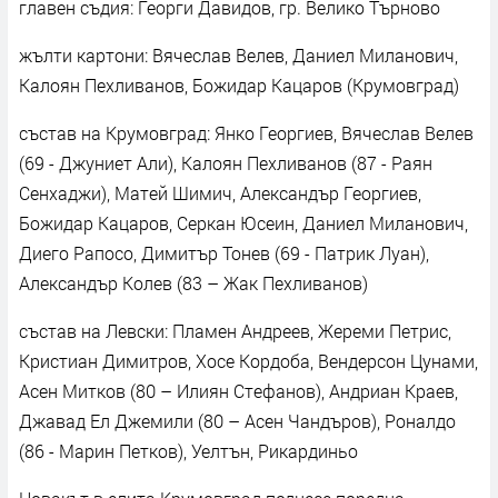
главен съдия: Георги Давидов, гр. Велико Търново
жълти картони: Вячеслав Велев, Даниел Миланович,
Калоян Пехливанов, Божидар Кацаров (Крумовград)
състав на Крумовград: Янко Георгиев, Вячеслав Велев
(69 - Джуниет Али), Калоян Пехливанов (87 - Раян
Сенхаджи), Матей Шимич, Александър Георгиев,
Божидар Кацаров, Серкан Юсеин, Даниел Миланович,
Диего Рапосо, Димитър Тонев (69 - Патрик Луан),
Александър Колев (83 – Жак Пехливанов)
състав на Левски: Пламен Андреев, Жереми Петрис,
Кристиан Димитров, Хосе Кордоба, Вендерсон Цунами,
Асен Митков (80 – Илиян Стефанов), Андриан Краев,
Джавад Ел Джемили (80 – Асен Чандъров), Роналдо
(86 - Марин Петков), Уелтън, Рикардиньо