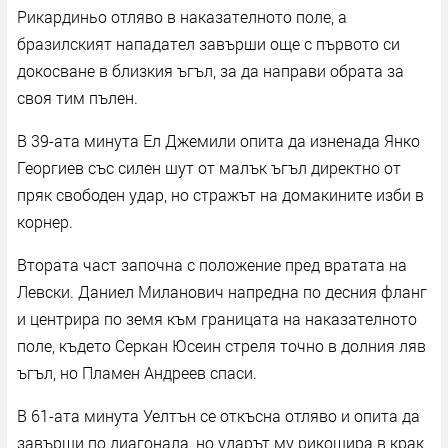
Рикардиньо отляво в наказателното поле, а
бразилският нападател завърши още с първото си
докосване в близкия ъгъл, за да направи обрата за
своя тим пълен.
В 39-ата минута Ел Джемили опита да изненада Янко
Георгиев със силен шут от малък ъгъл директно от
пряк свободен удар, но стражът на домакините изби в
корнер.
Втората част започна с положение пред вратата на
Левски. Даниел Миланович напредна по десния фланг
и центрира по земя към границата на наказателното
поле, където Серкан Юсеин стреля точно в долния ляв
ъгъл, но Пламен Андреев спаси.
В 61-ата минута Уелтън се откъсна отляво и опита да
завърши по диагонала, но ударът му рикошира в крак