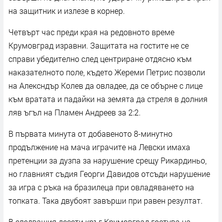
на защитник и излезе в корнер.
Четвърт час преди края на редовното време
Крумовград изравни. Защитата на гостите не се
справи убедително след центриране отдясно към
наказателното поле, където Жереми Петрис позволи
на Алексндър Колев да овладее, да се обърне с лице
към вратата и падайки на земята да стреля в долния
ляв ъгъл на Пламен Андреев за 2:2.
В първата минута от добавеното 8-минутно
продължение на мача играчите на Левски имаха
претенции за дузпа за нарушение срещу Рикардиньо,
но главният съдия Георги Давидов отсъди нарушение
за игра с ръка на бразилеца при овладяването на
топката. Така двубоят завърши при равен резултат.
В следващия десети кръг Крумовград гостува на