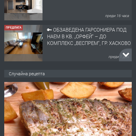
преди 16 часа
ПРЕДЛАГА
🔑 ОБЗАВЕДЕНА ГАРСОНИЕРА ПОД
НАЕМ В КВ. „ОРФЕЙ“ – ДО
КОМПЛЕКС „ВЕСПРЕМ“, ГР. ХАСКОВО
преди 1 ден
ПРЕДЛАГА
НАПЪЛНО ОБЗАВЕДЕН И
Случайна рецепта
ОБОРУДВАН ТРИСТАЕН
АПАРТАМЕНТ В ЦЕНТЪРА НА ГР.
ХАСКОВО
преди 2 дни
ПРЕДЛАГА
Давам гараж под наем