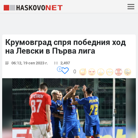
Крумовград спря победния ход
на Левски в Първа лига
06:12, 19 сеп 2023 г.
2,497
0
0