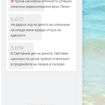
Трима хасковски алпинисти успешно
изкачиха седемхилядника връх Ленин
6,632
Не дадоха ход на делото за отвличане
на млада жена заради отпуск на
адвокати
5,059
В Световния ден на динята: Световен
шампион по силов трибой отчете ръст
в продажбите на пазара в Хасково