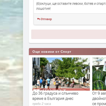
(б)оклуци, ще оставите левски, ботев и спар
лошотия!
Отговор
Още новини от Спорт
щъркели вече
До 36 градуса и слънчево
От 9 ав
време в България днес
двойнот
се пром
преди 2 часа