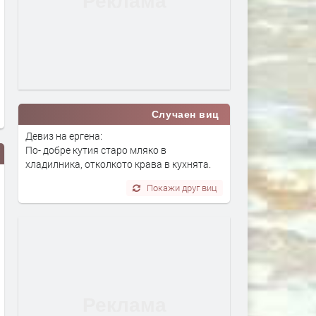
Случаен виц
Девиз на ергена:
По- добре кутия старо мляко в
хладилника, отколкото крава в кухнята.
Покажи друг виц
В Европа се диша по-чист
Турция взима 33% от
въздух, но климатът изпраща
проучванията за нефт и г
все по-тревожни сигнали- В
блок „Хан Тервел“ в