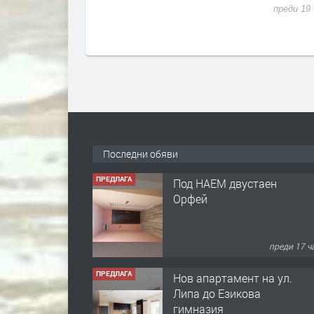
преди 19
Последни обяви
ПРЕДЛАГА
Под НАЕМ двустаен
Орфей
преди 17 ч
ПРЕДЛАГА
Нов апартамент на ул.
Липа до Езикова
гимназия