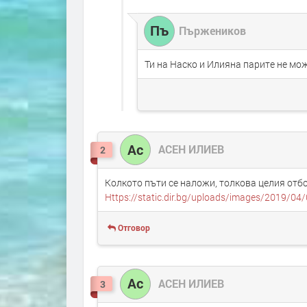
Пъ
Пържеников
Ти на Наско и Илияна парите не мо
Ас
АСЕН ИЛИЕВ
2
Колкото пъти се наложи, толкова целия отбор
Https://static.dir.bg/uploads/images/2019/
Отговор
Ас
АСЕН ИЛИЕВ
3