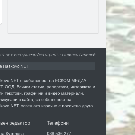
България показваме как можем
българската зона на Чер
да правим и крачка назад
море. Какво значи това
преди 22 часа
преди 22 часа
ят не е извършено без страст. - Галилео Галилей
а Haskovo.NET
kovo.NET е собственост на ЕСКОМ МЕДИА
П ООД. Всички статии, репортажи, интервюта и
ги текстови, графични и видео материали,
ликувани в сайта, са собственост на
kovo.NET, освен ако изрично е посочено друго.
авен редактор
Телефони
та Кутелова
038 536 277