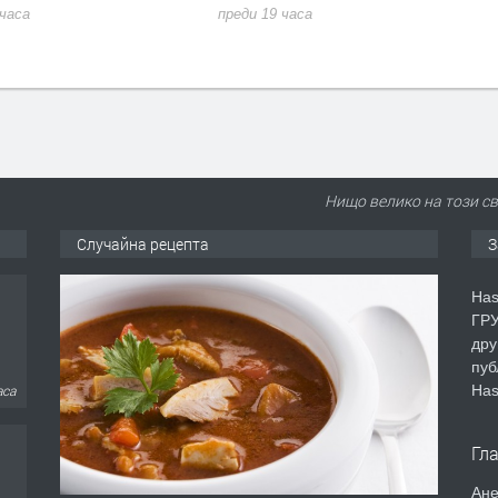
 часа
преди 19 часа
Нищо велико на този св
Случайна рецепта
З
Has
ГРУ
дру
аса
пуб
Has
Гл
Ане