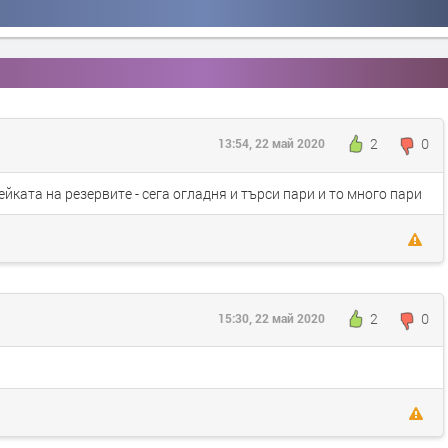
2
0
13:54, 22 май 2020
ейката на резервите - сега огладня и търси пари и то много пари
2
0
15:30, 22 май 2020