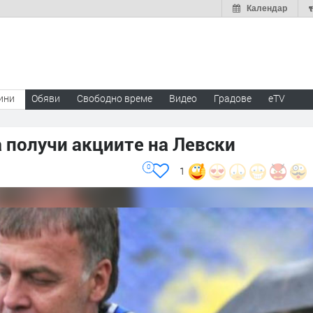
Календар
ини
Обяви
Свободно време
Видео
Градове
eTV
а получи акциите на Левски
0
1