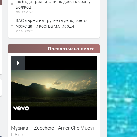
ще бъдат разпитани по делото срещу
Божков
06.03.2025
ВАС държи на трупчета дело, което
може да ни коства милиарди
23.12.2024
Препоръчано видео
Васил Божков от Дубай -
Коментар: Васил Божков,
"Алтернативата" с Миролюба
дълбоката държава и вр
Бенатова, 21 май 2021
с политиката
Музика – Zucchero - Amor Che Muovi
Il Sole