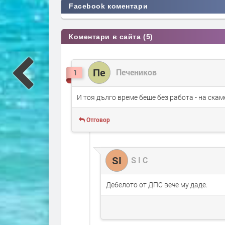
Facebook коментари
Коментари в сайта (5)
Пе
Печеников
1
И тоя дълго време беше без работа - на скам
Отговор
SI
S I C
Дебелото от ДПС вече му даде.