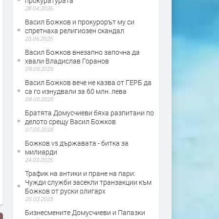
прокуратурата
28.04.2026
Васил Божков и прокурорът му си
спретнаха религиозен скандал
23.06.2025
Васил Божков внезапно започна да
хвали Владислав Горанов
09.05.2025
Васил Божков вече не казва от ГЕРБ да
са го изнудвали за 60 млн. лева
08.05.2025
Братята Домусчиеви бяха разпитани по
делото срещу Васил Божков
07.05.2025
Божков vs държавата - битка за
милиарди
24.03.2025
Трафик на антики и пране на пари:
Чужди служби засекли транзакции към
Божков от руски олигарх
20.03.2025
Бизнесмените Домусчиеви и Папазки