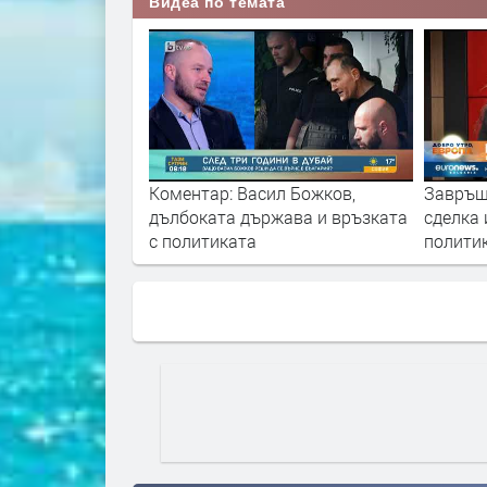
Видеа по темата
т Дубай -
Коментар: Васил Божков,
Завръщ
а" с Миролюба
дълбоката държава и връзката
сделка 
ай 2021
с политиката
полити