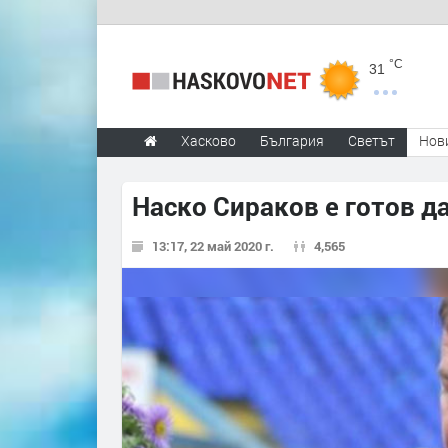
°C
31
Хасково
България
Светът
Нов
Наско Сираков е готов д
13:17, 22 май 2020 г.
4,565