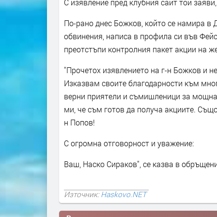
С изявление пред клубния сайт той заяви,
По-рано днес Божков, който се намира в Д
обвинения, написа в профила си във Фейс
преотстъпи контролния пакет акции на же
"Прочетох изявлението на г-н Божков и н
Изказвам своите благодарности към мног
верни приятели и съмишленици за мощнат
ми, че съм готов да получа акциите. Същ
н Попов!
С огромна отговорност и уважение:
Ваш, Наско Сираков", се казва в обръщен
Източник:
Haskovo.NET