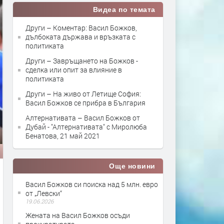
Видеа по темата
Други – Коментар: Васил Божков,
дълбоката държава и връзката с
политиката
Други – Завръщането на Божков -
сделка или опит за влияние в
политиката
Други – На живо от Летище София:
Васил Божков се прибра в България
Алтернативата – Васил Божков от
Дубай - "Алтернативата" с Миролюба
Бенатова, 21 май 2021
Още новини
Васил Божков си поиска над 5 млн. евро
от „Левски“
19.06.2026
Жената на Васил Божков осъди