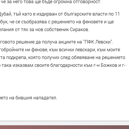
 че за него това ще бъде огромна отговорност.
убай, тъй като е издирван от българските власти по 11
бук, че се съобразява с решението на феновете и ще
лания от тях за нов собственик Сираков.
еговото решение да получа акциите на "ПФК Левски".
обройните ни фенове, към всички левскари, към моите
а подкрепа, която получих след обявяване на решението
о така изказвам своите благодарности към г-н Божков и г-
ието на бившия нападател.