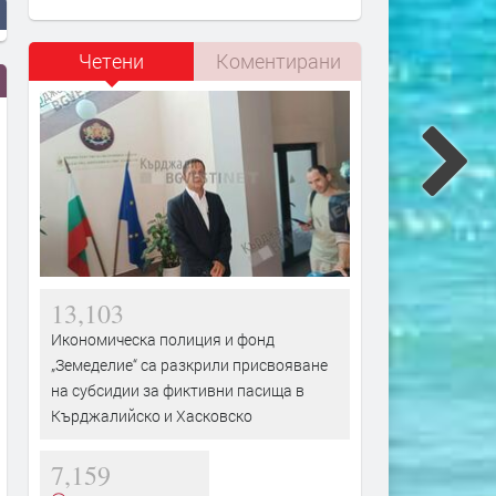
Четени
Коментирани
13,103
Икономическа полиция и фонд
„Земеделие“ са разкрили присвояване
на субсидии за фиктивни пасища в
Кърджалийско и Хасковско
7,159