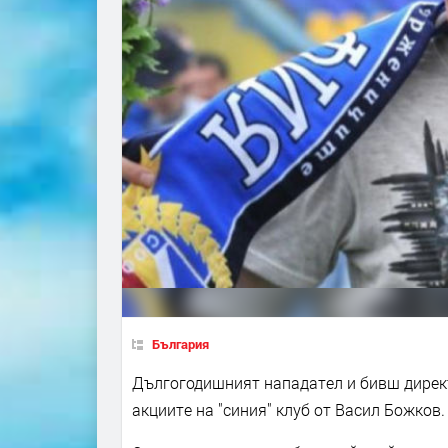
България
Дългогодишният нападател и бивш директ
акциите на "синия" клуб от Васил Божков.