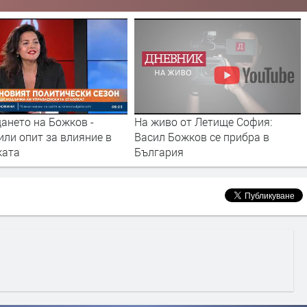
ането на Божков -
На живо от Летище София:
или опит за влияние в
Васил Божков се прибра в
ката
България