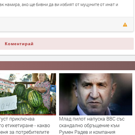
так намира, ако ще бивни да ви избият от муцуните от инат и
Коментирай
густ приключва
Млад пилот напуска ВВС със
о етикетиране - какво
скандално обръщение към
еня за потребителите
Румен Радев и компания