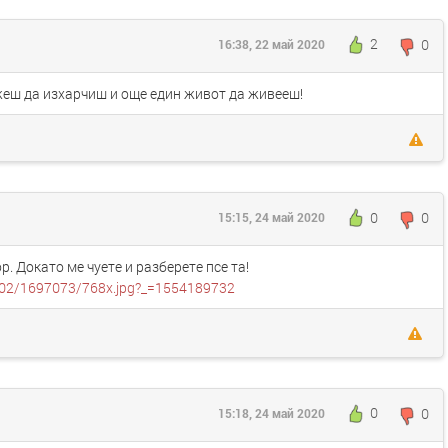
2
0
16:38, 22 май 2020
жеш да изхарчиш и още един живот да живееш!
0
0
15:15, 24 май 2020
. Докато ме чуете и разберете псе та!
04/02/1697073/768x.jpg?_=1554189732
0
0
15:18, 24 май 2020