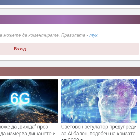
да можете да коментирате. Правилата -
тук
.
Вход
оже да „вижда“ през
Световен регулатор предупреди
 да измерва дишането и
за AI балон, подобен на кризата