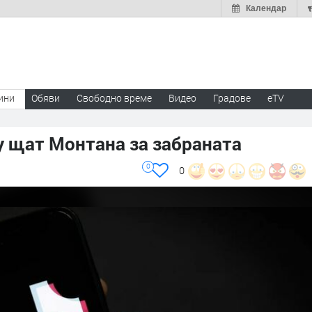
Календар
ини
Обяви
Свободно време
Видео
Градове
eTV
у щат Монтана за забраната
0
0