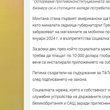
"
Оспорваме противоконституционната заб
бизнеса си и стотиците хиляди потребите
Монтана стана първият американски щат,
като миналата седмица губернаторът Гре
забраняват на магазините за мобилни пр
януари 2024 г. и възпрепятства социална
За всеки ден, през който социалната мре
трябва да плащат по 10 000 долара глоба
вече са инсталирали приложението на соб
Петима създатели на съдържание за TikTo
след подписването на закона.
Социалната мрежа, която е собственост н
служебни устройства на държавните служ
Великобритания и САЩ заради притеснени