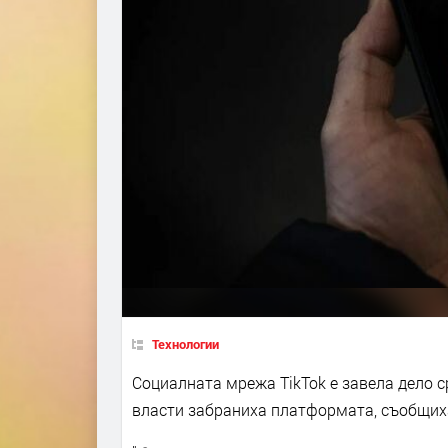
Технологии
Социалната мрежа TikTok е завела дело 
власти забраниха платформата, съобщиха