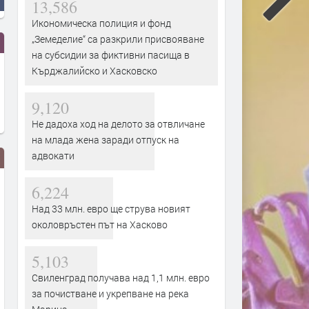
13,586
Икономическа полиция и фонд
„Земеделие“ са разкрили присвояване
на субсидии за фиктивни пасища в
Кърджалийско и Хасковско
9,120
Не дадоха ход на делото за отвличане
на млада жена заради отпуск на
адвокати
6,224
Над 33 млн. евро ще струва новият
околовръстен път на Хасково
5,103
Свиленград получава над 1,1 млн. евро
В САЩ работят по плаващ
Питейна вода от морето: 
за почистване и укрепване на река
мини-АЕЦ и центрове за данни в
трябва да знаем за