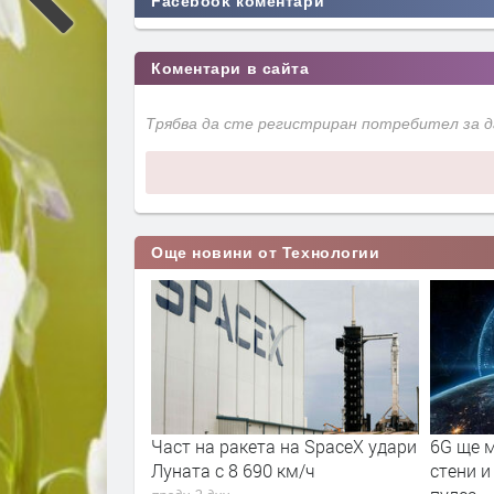
Facebook коментари
Коментари в сайта
Трябва да сте регистриран потребител за 
Още новини от Технологии
 знаят как да
Част на ракета на SpaceX удари
6G ще м
носни
Луната с 8 690 км/ч
стени и