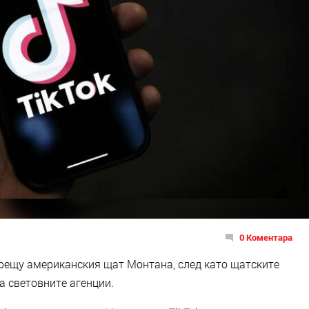
0 Коментара
срещу американския щат Монтана, след като щатските
 световните агенции.