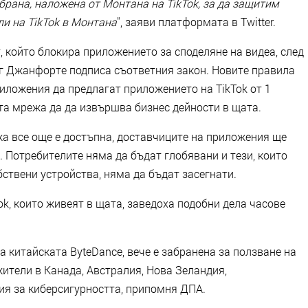
рана, наложена от Монтана на TikTok, за да защитим
ли на TikTok в Монтана
", заяви платформата в Twitter.
 който блокира приложението за споделяне на видеа, след
г Джанфорте подписа съответния закон. Новите правила
иложения да предлагат приложението на TikTok от 1
та мрежа да да извършва бизнес дейности в щата.
жа все още е достъпна, доставчиците на приложения ще
. Потребителите няма да бъдат глобявани и тези, които
ствени устройства, няма да бъдат засегнати.
k, които живеят в щата, заведоха подобни дела часове
а китайската ByteDance, вече е забранена за ползване на
ители в Канада, Австралия, Нова Зеландия,
я за киберсигурността, припомня ДПА.