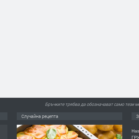
Бръчките трябва да обозначават само тези м
Случайна рецепта
З
Has
ГРУ