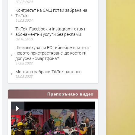
30.08.2024
Конгресът на САЩ готви забрана на
TikTok
14.03.2024
TikTok, Facebook и Instagram готвят
абонаментни услуги без реклами
04.10.2023
Ще излекува ли ЕС тийнейджърите от
новото пристрастяване, до което ги
допусна - смартфона?
17.08.2023
Монтана забрани TikTok напълно
18.05.2023
Препоръчано видео