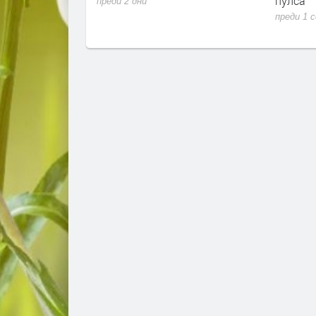
ъжия. Някои и ще
пулса
преди 2 дни
преди 1 