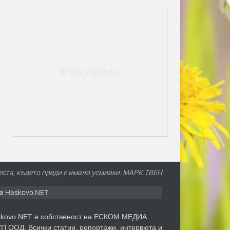
еста, където преди е имало усмивки. МАРК ТВЕН
а Haskovo.NET
kovo.NET е собственост на ЕСКОМ МЕДИА
П ООД. Всички статии, репортажи, интервюта и