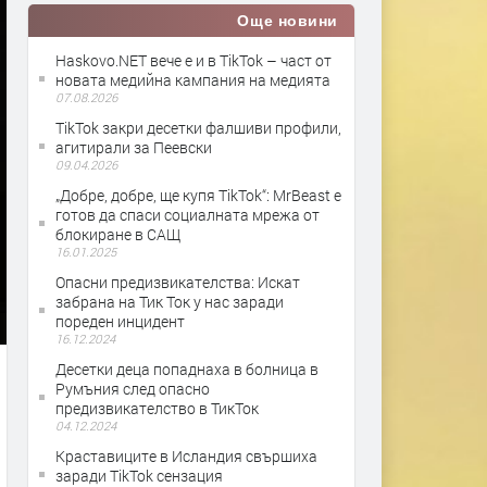
Още новини
Haskovo.NET вече е и в TikTok – част от
новата медийна кампания на медията
07.08.2026
TikTok закри десетки фалшиви профили,
агитирали за Пеевски
09.04.2026
„Добре, добре, ще купя TikTok“: MrBeast е
готов да спаси социалната мрежа от
блокиране в САЩ
16.01.2025
Опасни предизвикателства: Искат
забрана на Тик Ток у нас заради
пореден инцидент
16.12.2024
Десетки деца попаднаха в болница в
Румъния след опасно
предизвикателство в ТикТок
04.12.2024
Краставиците в Исландия свършиха
заради TikTok сензация