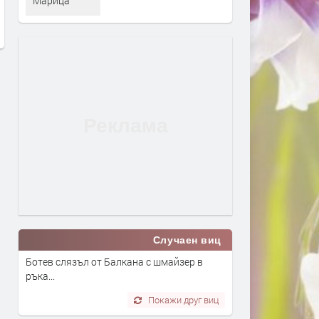
океана
обезсоляването
Марица
преди 1 седмица
преди 1 седмица
Случаен виц
Ботев слязъл от Балкана с шмайзер в
ръка...
Покажи друг виц