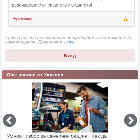
разочаровани от казаното и видяното!
Отговор
Трябва да сте регистриран потребител за да можете да
коментирате. Правилата -
тук
.
Вход
Още новини от Хасково
Умният избор за семейния бюджет: Как да
И