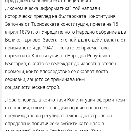
Пред десетокласниците от специалност
„Икономическа информатика“, той направи
исторически преглед на българската Конституция.
Започна от Търновската конституция, приета на 16
април 1879 г. от Учредителното Народно събрание във
Велико Търново. Засега тя е най-дълго действалата от
приемането ѝ до 1947 г., когато се приема така
наречената Конституция на Народна Република
България, с която се въвеждат до известна степен
промени, които впоследствие се оказват доста
сериозни, защото се преминава към
социалистическия строй.
„Това е период, в който тази Конституция оформя тези
отношения, с които в по-дългосрочен план се е
предвиждало да регулират ръководната роля на
определени политически субекти като цяло в