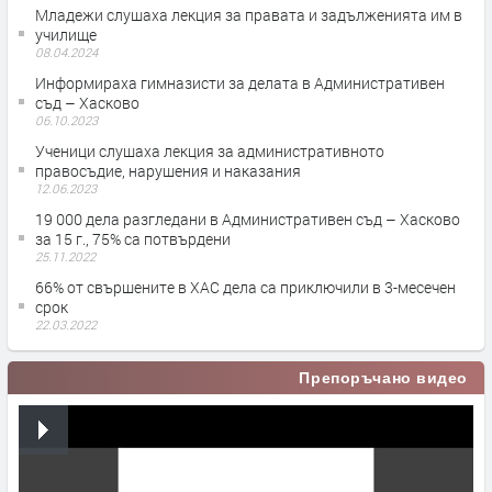
Младежи слушаха лекция за правата и задълженията им в
училище
08.04.2024
Информираха гимназисти за делата в Административен
съд – Хасково
06.10.2023
Ученици слушаха лекция за административното
правосъдие, нарушения и наказания
12.06.2023
19 000 дела разгледани в Административен съд – Хасково
за 15 г., 75% са потвърдени
25.11.2022
66% от свършените в ХАС дела са приключили в 3-месечен
срок
22.03.2022
Препоръчано видео