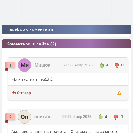
Facebook коментари
Коментари в сайта (2)
Ми
Мишок
4
0
1
21:33, 4 апр 2023
Мижи да те л...им😃😃
Отговор
Оп
опитал
4
-1
2
09:22, 5 апр 2023
Ако някога започнат работа в Системата, ще са много