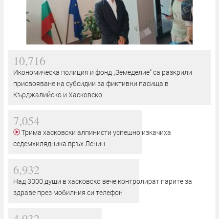
10,716
Икономическа полиция и фонд „Земеделие“ са разкрили
присвояване на субсидии за фиктивни пасища в
Кърджалийско и Хасковско
7,054
Трима хасковски алпинисти успешно изкачиха
седемхилядника връх Ленин
6,932
Над 3000 души в хасковско вече контролират парите за
здраве през мобилния си телефон
4,932