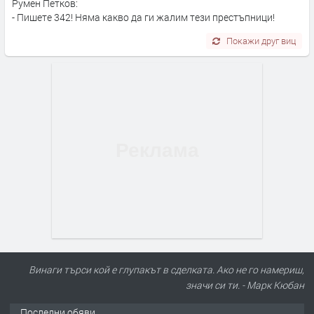
Румен Петков:
- Пишете 342! Няма какво да ги жалим тези престъпници!
Покажи друг виц
Винаги търси кой е глупакът в сделката. Ако не го намериш,
значи си ти. - Марк Кюбан
Последни обяви