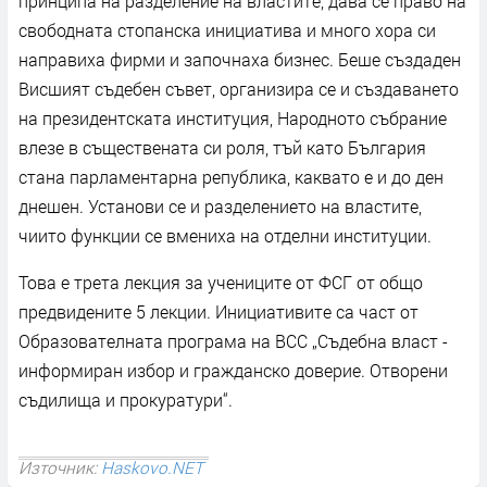
принципа на разделение на властите, дава се право на
свободната стопанска инициатива и много хора си
направиха фирми и започнаха бизнес. Беше създаден
Висшият съдебен съвет, организира се и създаването
на президентската институция, Народното събрание
влезе в съществената си роля, тъй като България
стана парламентарна република, каквато е и до ден
днешен. Установи се и разделението на властите,
чиито функции се вмениха на отделни институции.
Това е трета лекция за учениците от ФСГ от общо
предвидените 5 лекции. Инициативите са част от
Образователната програма на ВСС „Съдебна власт -
информиран избор и гражданско доверие. Отворени
съдилища и прокуратури“.
Източник:
Haskovo.NET