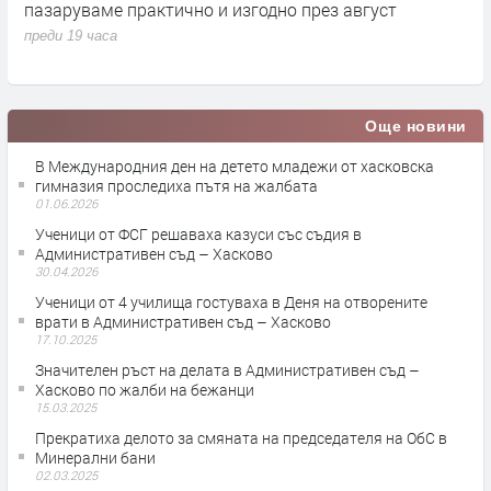
пазаруваме практично и изгодно през август
р
п
преди 19 часа
п
Още новини
В Международния ден на детето младежи от хасковска
гимназия проследиха пътя на жалбата
01.06.2026
Ученици от ФСГ решаваха казуси със съдия в
Административен съд – Хасково
30.04.2026
Ученици от 4 училища гостуваха в Деня на отворените
врати в Административен съд – Хасково
17.10.2025
Значителен ръст на делата в Административен съд –
Хасково по жалби на бежанци
15.03.2025
Прекратиха делото за смяната на председателя на ОбС в
Минерални бани
02.03.2025