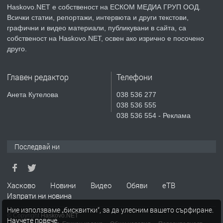
Haskovo.NET е собственост на ЕСКОМ МЕДИА ГРУП ООД.
Всички статии, репортажи, интервюта и други текстови,
преди 2 дни
графични и видео материали, публикувани в сайта, са
собственост на Haskovo.NET, освен ако изрично е посочено
ПРЕДЛАГА
Къртене на бетон! Събаряне на
друго.
сгради!
Главен редактор
Телефони
преди 2 дни
Анета Кутелова
038 536 277
038 536 555
ПРЕДЛАГА
Апартамент за продажба
038 536 554 - Реклама
Последвай ни
преди 6 дни
ПРЕДЛАГА
🔑 ОБЗАВЕДЕНА ГАРСОНИЕРА ПОД
Хасково
Новини
Видео
Обяви
еТВ
НАЕМ В КВ. „ОРФЕЙ“ – ДО
Изпрати ни новина
КОМПЛЕКС „ВЕСПРЕМ“, ГР. ХАСКОВО
Ние използваме „бисквитки“, за да улесним вашето сърфиране.
© Copyright
Haskovo.NET
Научете повече
.