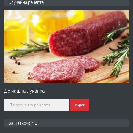
Случайна рецепта
АПАРТАМЕНТ В НОВА СГРАДА КВ.
КУБА
преди 2 дни
ПРЕДЛАГА
Продавам парцел в гр. Хасково кв.
Хисаря до ток, вода,канализация,
асфалт 0889 537 426
преди 2 дни
ПРЕДЛАГА
СГЛОБЯВАНЕ НА МЕБЕЛИ.
Домашна луканка
Търси
преди 2 дни
ПРЕДЛАГА
№4119 Едностаен обзаведен
За Haskovo.NET
апартамент под наем в кв.
Училищни, гр. Хасково.