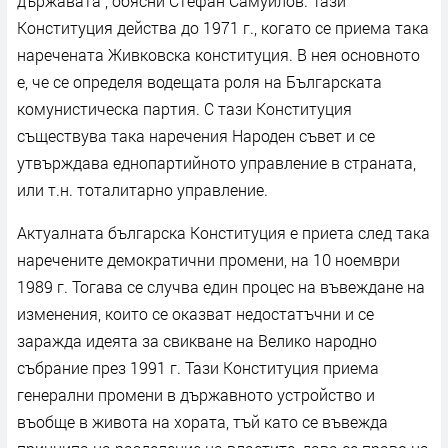
държавата“, обясни Стефан Самуилов. Тази
Конституция действа до 1971 г., когато се приема така
наречената Живковска конституция. В нея основното
е, че се определя водещата роля на Българската
комунистическа партия. С тази Конституция
съществува така наречения Народен съвет и се
утвърждава еднопартийното управление в страната,
или т.н. тоталитарно управление.
Актуалната българска Конституция е приета след така
наречените демократични промени, на 10 ноември
1989 г. Тогава се случва един процес на въвеждане на
изменения, които се оказват недостатъчни и се
заражда идеята за свикване на Велико народно
събрание през 1991 г. Тази Конституция приема
генерални промени в държавното устройство и
въобще в живота на хората, тъй като се въвежда