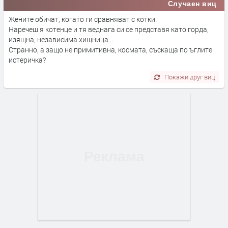
Случаен виц
Жените обичат, когато ги сравняват с котки.
Наречеш я котенце и тя веднага си се представя като горда,
изящна, независима хищница...
Странно, а защо не примитивна, космата, съскаща по ъглите
истеричка?
Покажи друг виц