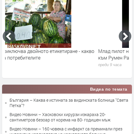
во
Млад пилот напуска ВВС със скандално обръщение
В
към Румен Радев и компания
и
п
преди 9 часа
п
Видеа по темата
България – Каква е истината за видинската болница "Света
Петка"?
Видео Новини – Хасковски хирурзи изкараха 20-
сантиметров безоар от корема на 80- годишен мъж
Видео Новини – 160 човека с инфаркт са преминали през