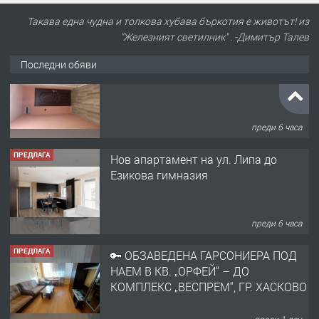
Такава една чудна и толкова хубава бъркотия е животът! из
"Железният светилник" . -Димитър Талев
Последни обяви
ПРЕДЛАГА
Нов апартамент на ул. Липа до
Езикова гимназия
преди 6 часа
ПРЕДЛАГА
🔑 ОБЗАВЕДЕНА ГАРСОНИЕРА ПОД
НАЕМ В КВ. „ОРФЕЙ“ – ДО
КОМПЛЕКС „ВЕСПРЕМ“, ГР. ХАСКОВО
преди 1 ден
ПРЕДЛАГА
НАПЪЛНО ОБЗАВЕДЕН И
ОБОРУДВАН ТРИСТАЕН
АПАРТАМЕНТ В ЦЕНТЪРА НА ГР.