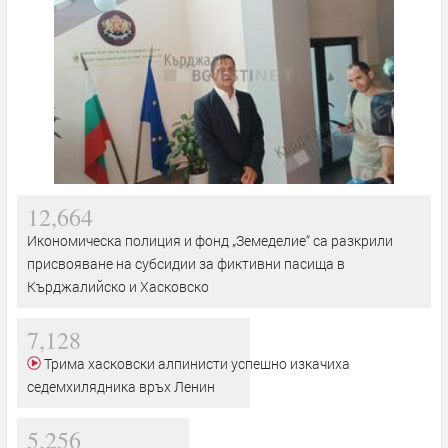
12,664
Икономическа полиция и фонд „Земеделие“ са разкрили
присвояване на субсидии за фиктивни пасища в
Кърджалийско и Хасковско
7,128
Трима хасковски алпинисти успешно изкачиха
седемхилядника връх Ленин
5,256