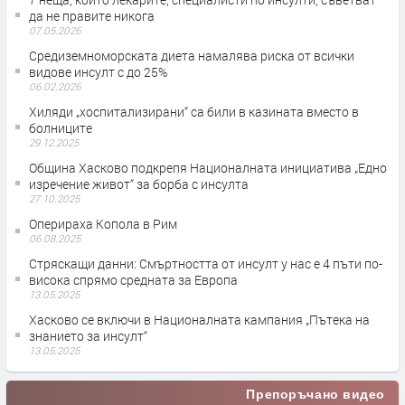
да не правите никога
07.05.2026
Средиземноморската диета намалява риска от всички
видове инсулт с до 25%
06.02.2026
Хиляди „хоспитализирани“ са били в казината вместо в
болниците
29.12.2025
Община Хасково подкрепя Националната инициатива „Едно
изречение живот“ за борба с инсулта
27.10.2025
Оперираха Копола в Рим
06.08.2025
Стряскащи данни: Смъртността от инсулт у нас е 4 пъти по-
висока спрямо средната за Европа
13.05.2025
Хасково се включи в Националната кампания „Пътека на
знанието за инсулт“
13.05.2025
Препоръчано видео