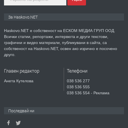
преди 3 дни
ПРЕДЛАГА
Продавам парцел в гр. Хасково кв.
За Haskovo.NET
Хисаря до ток, вода,канализация,
асфалт 0889 537 426
Haskovo.NET е собственост на ЕСКОМ МЕДИА ГРУП ООД.
Всички статии, репортажи, интервюта и други текстови,
преди 3 дни
графични и видео материали, публикувани в сайта, са
собственост на Haskovo.NET, освен ако изрично е посочено
ПРЕДЛАГА
СГЛОБЯВАНЕ НА МЕБЕЛИ.
друго.
Главен редактор
Телефони
преди 3 дни
Анета Кутелова
038 536 277
038 536 555
ПРЕДЛАГА
№4119 Едностаен обзаведен
038 536 554 - Реклама
апартамент под наем в кв.
Училищни, гр. Хасково.
Последвай ни
преди 3 дни
ПРЕДЛАГА