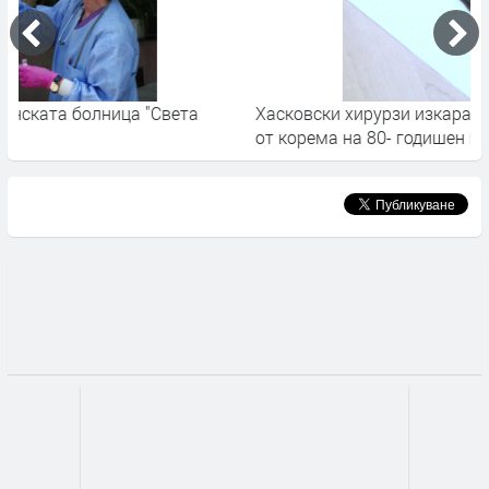
Хасковски хирурзи изкараха 20- сантиметров безоар
О
от корема на 80- годишен мъж
в