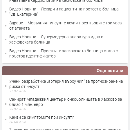
инвазивна кардиология на хасковската болница
Видео Новини – Лекари и пациенти на протест в болница
"Св. Екатерина"
Здраве – Мозъчният инсулт е лечим през първите три часа
от атаката
Видео Новини – Супермодерна апаратура идва в
хасковската болница
Видео Новини – Приемът в хасковската болница става с
пръстов идентификатор
Още новини
Учени разработиха „артерия върху чип“ за прогнозиране на
риска от инсулт
27.07.2026
Санират Младежкия център и онкоболницата в Хасково за
близо 1 млн. евро
23.07.2026
Какви са симптомите при инсулт?
30.06.2026
7 неща, които лекарите, специалисти по инсулти, съветват