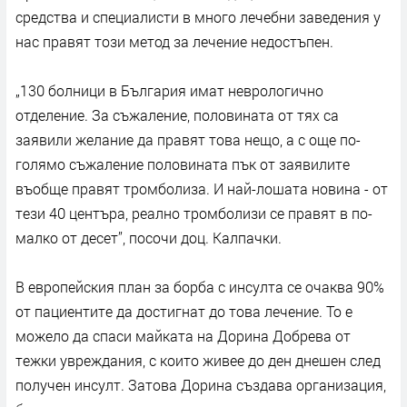
средства и специалисти в много лечебни заведения у
нас правят този метод за лечение недостъпен.
„130 болници в България имат неврологично
отделение. За съжаление, половината от тях са
заявили желание да правят това нещо, а с още по-
голямо съжаление половината пък от заявилите
въобще правят тромболиза. И най-лошата новина - от
тези 40 центъра, реално тромболизи се правят в по-
малко от десет”, посочи доц. Калпачки.
В европейския план за борба с инсулта се очаква 90%
от пациентите да достигнат до това лечение. То е
можело да спаси майката на Дорина Добрева от
тежки увреждания, с които живее до ден днешен след
получен инсулт. Затова Дорина създава организация,