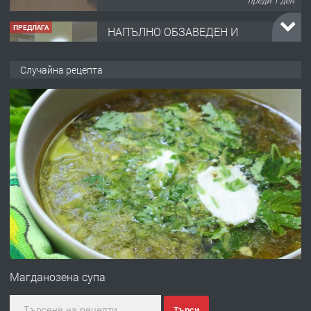
ХАСКОВО
преди 2 дни
ПРЕДЛАГА
Давам гараж под наем
Случайна рецепта
преди 2 дни
ПРЕДЛАГА
№4120 Магазин/Офис под наем в кв.
Любен Каравелов, Хасково-близо до
градската градина!
преди 2 дни
ПРЕДЛАГА
ПРОСТОРЕН ТРИСТАЕН
АПАРТАМЕНТ В НОВА СГРАДА КВ.
Магданозена супа
КУБА
Търси