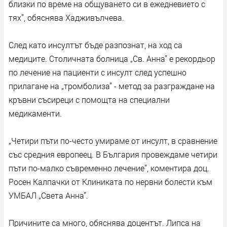
близки по време на общуването си в ежедневието с
тях”, обяснява Хадживълчева.
След като инсултът бъде разпознат, на ход са
медиците. Столичната болница „Св. Анна” е рекордьор
по лечение на пациенти с инсулт след успешно
прилагане на „тромболиза” - метод за разграждане на
кръвни съсиреци с помощта на специални
медикаменти.
„Четири пъти по-често умираме от инсулт, в сравнение
със средния европеец. В България провеждаме четири
пъти по-малко съвременно лечение”, коментира доц.
Росен Калпачки от Клиниката по нервни болести към
УМБАЛ „Света Анна”.
Причините са много, обяснява доцентът. Липса на