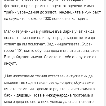
фатално, а при огромен процент от оцелелите има
трайни увреждания до живот. Тенденцията е към ръст
на случаите - с около 2000 повече всяка година.
Малките ученици в училище във Варна учат как да
познаят признаци на инсулт сред възрастните и да
успеят да им помогнат. Зад инициативата „Бързи
герои 112”, която обучава деца в цялата страна, стои
Елица Хадживълчева. Самата тя губи съпруга си от
инсулт.
„Ние използваме техния естествен ентусиазъм да
споделят вкъщи и така, чрез едно дете, обучаваме
цялата фамилия - двамата родители и четиримата
баби и дядовци. Това е международна програма и
много деца по света вече успяха да спасят своите