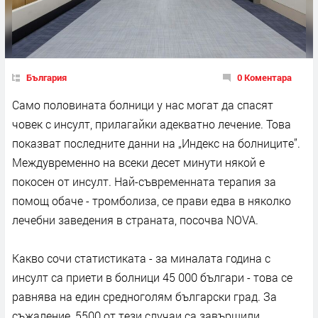
България
0 Коментара
Само половината болници у нас могат да спасят
човек с инсулт, прилагайки адекватно лечение. Това
показват последните данни на „Индекс на болниците”.
Междувременно на всеки десет минути някой е
покосен от инсулт. Най-съвременната терапия за
помощ обаче - тромболиза, се прави едва в няколко
лечебни заведения в страната, посочва NOVA.
Какво сочи статистиката - за миналата година с
инсулт са приети в болници 45 000 българи - това се
равнява на един средноголям български град. За
съжаление, 5500 от тези случаи са завършили