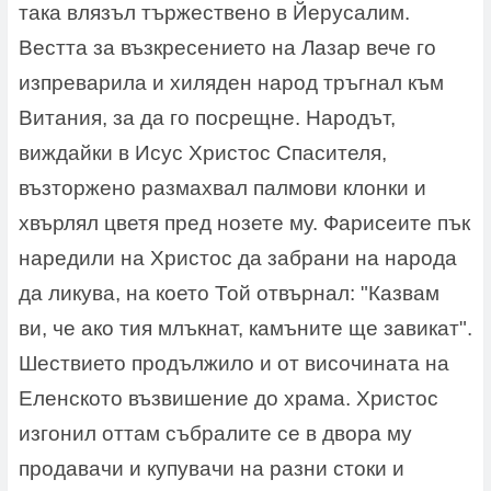
така влязъл тържествено в Йерусалим.
Вестта за възкресението на Лазар вече го
изпреварила и хиляден народ тръгнал към
Витания, за да го посрещне. Народът,
виждайки в Исус Христос Спасителя,
възторжено размахвал палмови клонки и
хвърлял цветя пред нозете му. Фарисеите пък
наредили на Христос да забрани на народа
да ликува, на което Той отвърнал: "Казвам
ви, че ако тия млъкнат, камъните ще завикат".
Шествието продължило и от височината на
Еленското възвишение до храма. Христос
изгонил оттам събралите се в двора му
продавачи и купувачи на разни стоки и