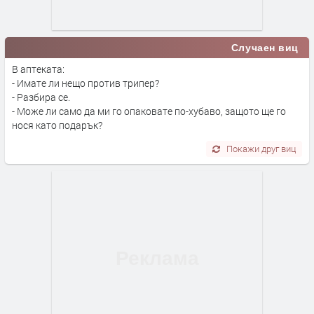
Случаен виц
В аптеката:
- Имате ли нещо против трипер?
- Разбира се.
- Може ли само да ми го опаковате по-хубаво, защото ще го
нося като подарък?
Покажи друг виц