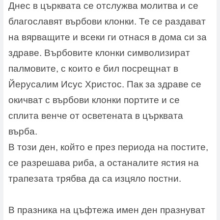
Днес в църквата се отслужва молитва и се
благославят върбови клонки. Те се раздават
на вярващите и всеки ги отнася в дома си за
здраве. Върбовите клонки символизират
палмовите, с които е бил посрещнат в
Йерусалим Исус Христос. Пак за здраве се
окичват с върбови клонки портите и се
сплита венче от осветената в църквата
върба.
В този ден, който е през периода на постите,
се разрешава риба, а останалите ястия на
трапезата трябва да са изцяло постни.
В празника на цъфтежа имен ден празнуват