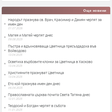
Още новини
Народът празнува св. Врач, Красимир и Дамян черпят за
имен ден
01.07.2026
Матея и Матей черпят днес
09.08.2025
Пъстра и вдъхновяваща Цветница пресъздадоха във
Войводово
13.04.2025
Осветиха върбовите клонки за Цветница в Хасково
13.04.2025
Християните празнуват Цветница
13.04.2025
Ето кой празнува имен ден днес
06.04.2025
Православната църква почита Света Татяна днес
12.01.2025
Теодосий и Богдан черпят в събота
11.01.2025