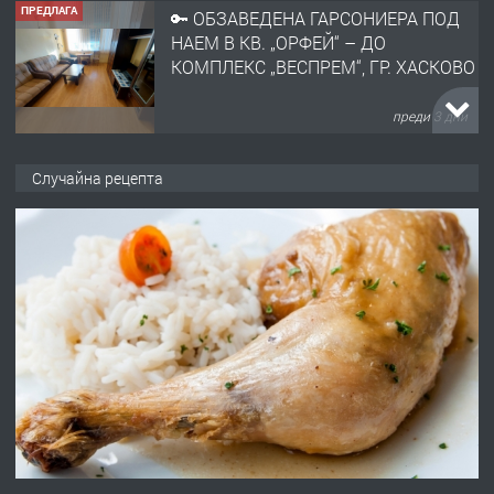
ПРЕДЛАГА
🔑 ОБЗАВЕДЕНА ГАРСОНИЕРА ПОД
НАЕМ В КВ. „ОРФЕЙ“ – ДО
КОМПЛЕКС „ВЕСПРЕМ“, ГР. ХАСКОВО
преди 3 дни
ПРЕДЛАГА
НАПЪЛНО ОБЗАВЕДЕН И
Случайна рецепта
ОБОРУДВАН ТРИСТАЕН
АПАРТАМЕНТ В ЦЕНТЪРА НА ГР.
ХАСКОВО
преди 4 дни
ПРЕДЛАГА
Давам гараж под наем
преди 4 дни
ПРЕДЛАГА
№4120 Магазин/Офис под наем в кв.
Любен Каравелов, Хасково-близо до