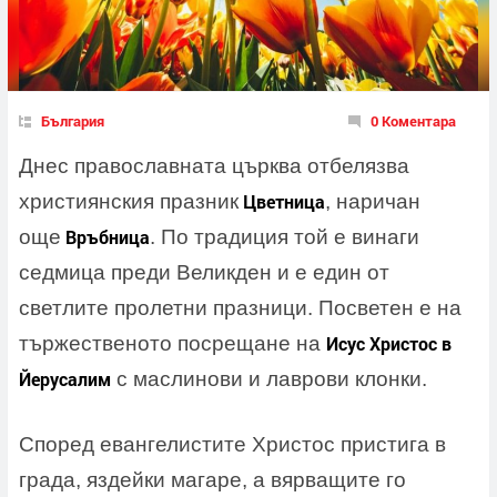
България
0 Коментара
Днес православната църква отбелязва
християнския празник
Цветница
, наричан
още
Връбница
. По традиция той е винаги
седмица преди Великден и е един от
светлите пролетни празници. Посветен е на
тържественото посрещане на
Исус Христос в
Йерусалим
с маслинови и лаврови клонки.
Според евангелистите Христос пристига в
града, яздейки магаре, а вярващите го