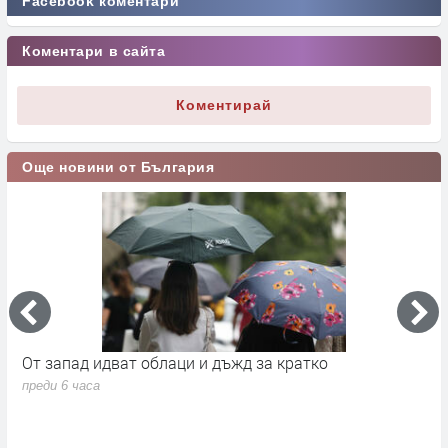
Facebook коментари
Коментари в сайта
Коментирай
Още новини от България
а
От запад идват облаци и дъжд за кратко
П
в
преди 6 часа
п