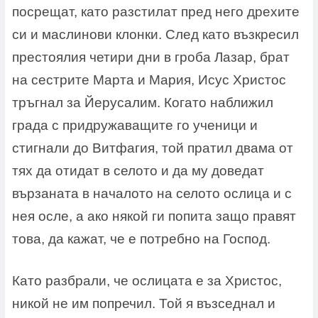
посрещат, като разстилат пред него дрехите
си и маслинови клонки. След като възкресил
престоялия четири дни в гроба Лазар, брат
на сестрите Марта и Мария, Исус Христос
тръгнал за Йерусалим. Когато наближил
града с придружаващите го ученици и
стигнали до Витфагия, той пратил двама от
тях да отидат в селото и да му доведат
вързаната в началото на селото ослица и с
нея осле, а ако някой ги попита защо правят
това, да кажат, че е потребно на Господ.
Като разбрали, че ослицата е за Христос,
никой не им попречил. Той я възседнал и