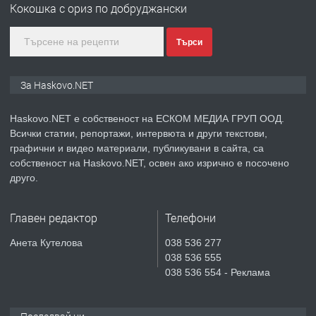
Кокошка с ориз по добруджански
градската градина!
Търси
преди 4 дни
ПРЕДЛАГА
ПРОСТОРЕН ТРИСТАЕН
За Haskovo.NET
АПАРТАМЕНТ В НОВА СГРАДА КВ.
КУБА
Haskovo.NET е собственост на ЕСКОМ МЕДИА ГРУП ООД.
Всички статии, репортажи, интервюта и други текстови,
преди 5 дни
графични и видео материали, публикувани в сайта, са
собственост на Haskovo.NET, освен ако изрично е посочено
ПРЕДЛАГА
Продавам парцел в гр. Хасково кв.
друго.
Хисаря до ток, вода,канализация,
асфалт 0889 537 426
Главен редактор
Телефони
преди 5 дни
Анета Кутелова
038 536 277
038 536 555
ПРЕДЛАГА
СГЛОБЯВАНЕ НА МЕБЕЛИ.
038 536 554 - Реклама