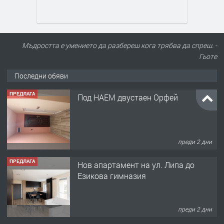
Мъдростта е умението да разбереш кога трябва да спреш. -
Гьоте
Последни обяви
ПРЕДЛАГА
Под НАЕМ двустаен Орфей
преди 2 дни
ПРЕДЛАГА
Нов апартамент на ул. Липа до
Езикова гимназия
преди 2 дни