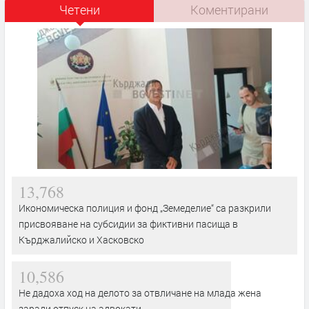
Четени
Коментирани
13,768
Икономическа полиция и фонд „Земеделие“ са разкрили
присвояване на субсидии за фиктивни пасища в
Кърджалийско и Хасковско
10,586
Не дадоха ход на делото за отвличане на млада жена
заради отпуск на адвокати